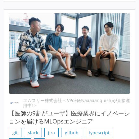
エムスリー株式会社 < VPoE(@vaaaaanquish)が直接運
用中! >
【医師の9割がユーザ】医療業界にイノベーシ
ョンを届けるMLOpsエンジニア
git
slack
jira
github
typescript