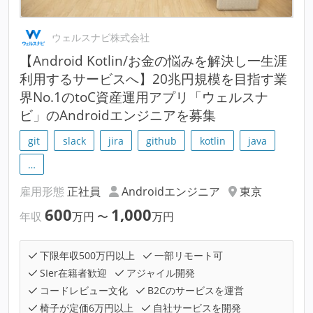
ウェルスナビ株式会社
【Android Kotlin/お金の悩みを解決し一生涯
利用するサービスへ】20兆円規模を目指す業
界No.1のtoC資産運用アプリ「ウェルスナ
ビ」のAndroidエンジニアを募集
git
slack
jira
github
kotlin
java
…
雇用形態
正社員
Androidエンジニア
東京
600
1,000
年収
万円
〜
万円
下限年収500万円以上
一部リモート可
SIer在籍者歓迎
アジャイル開発
コードレビュー文化
B2Cのサービスを運営
椅子が定価6万円以上
自社サービスを開発