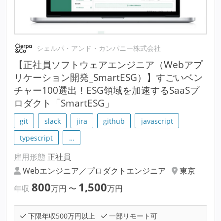
シェルパ・アンド・カンパニー株式会社
【正社員ソフトウェアエンジニア（Webアプ
リケーション開発_SmartESG）】すごいベン
チャー100選出！ESG領域を加速するSaaSプ
ロダクト「SmartESG」
git
slack
jira
github
javascript
typescript
…
雇用形態
正社員
Webエンジニア／プロダクトエンジニア
東京
800
1,500
年収
万円
〜
万円
下限年収500万円以上
一部リモート可