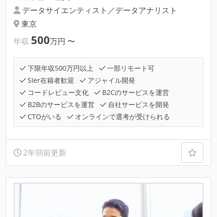
データサイエンティスト／データアナリスト
東京
500
年収
万円
〜
下限年収500万円以上
一部リモート可
SIer在籍者歓迎
アジャイル開発
コードレビュー文化
B2Cのサービスを運営
B2Bのサービスを運営
自社サービスを開発
CTOがいる
オンラインで選考が受けられる
2年弱前更新