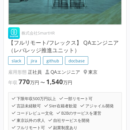
株式会社SmartHR
【フルリモート/フレックス】 QAエンジニア
（レバレッジ推進ユニット）
slack
jira
github
docbase
雇用形態
正社員
QAエンジニア
東京
770
1,540
年収
万円
〜
万円
下限年収500万円以上
一部リモート可
言語未経験可
SIer在籍者歓迎
アジャイル開発
コードレビュー文化
B2Bのサービスを運営
東京以外の求人
自社サービスを開発
フルリモート可
副業制度あり