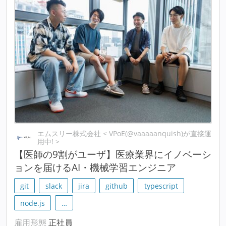
エムスリー株式会社 < VPoE(@vaaaaanquish)が直接運
用中! >
【医師の9割がユーザ】医療業界にイノベーシ
ョンを届けるAI・機械学習エンジニア
git
slack
jira
github
typescript
node.js
…
雇用形態
正社員