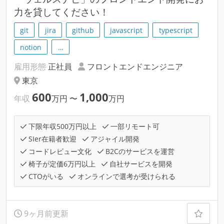
力を貸してください！
git
jira
github
javascript
typescript
notion
…
雇用形態
正社員
フロントエンドエンジニア
東京
600
1,000
年収
万円
〜
万円
下限年収500万円以上
一部リモート可
SIer在籍者歓迎
アジャイル開発
コードレビュー文化
B2Cのサービスを運営
椅子が定価6万円以上
自社サービスを開発
CTOがいる
オンラインで選考が受けられる
9ヶ月前更新