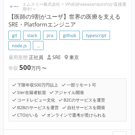
エムスリー株式会社 < VPoE(@vaaaaanquish)が直接運
用中! >
【医師の9割がユーザ】世界の医療を支える
SRE・Platformエンジニア
git
slack
jira
github
typescript
node.js
…
雇用形態
正社員
SRE
東京
500
年収
万円
〜
下限年収500万円以上
一部リモート可
SIer在籍者歓迎
アジャイル開発
コードレビュー文化
B2Cのサービスを運営
B2Bのサービスを運営
自社サービスを開発
CTOがいる
オンラインで選考が受けられる