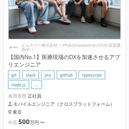
エムスリー株式会社 < VPoE(@vaaaaanquish)が直接運
用中! >
【国内No.1】医療現場のDXを加速させるアプ
リエンジニア
git
slack
jira
github
typescript
node.js
…
雇用形態
正社員
モバイルエンジニア（クロスプラットフォーム）
東京
500
年収
万円
〜