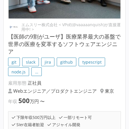
エムスリー株式会社 < VPoE(@vaaaaanquish)が直接運
用中! >
【医師の9割がユーザ】医療業界最大の基盤で
世界の医療を変革するソフトウェアエンジニ
ア
git
slack
jira
github
typescript
node.js
…
雇用形態
正社員
Webエンジニア／プロダクトエンジニア
東京
500
年収
万円
〜
下限年収500万円以上
一部リモート可
SIer在籍者歓迎
アジャイル開発