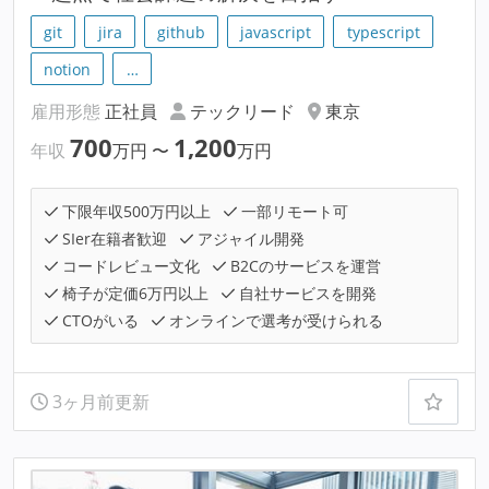
git
jira
github
javascript
typescript
notion
…
雇用形態
正社員
テックリード
東京
700
1,200
年収
万円
〜
万円
下限年収500万円以上
一部リモート可
SIer在籍者歓迎
アジャイル開発
コードレビュー文化
B2Cのサービスを運営
椅子が定価6万円以上
自社サービスを開発
CTOがいる
オンラインで選考が受けられる
3ヶ月前更新