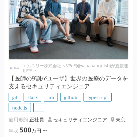
エムスリー株式会社 < VPoE(@vaaaaanquish)が直接運
用中! >
【医師の9割がユーザ】世界の医療のデータを
支えるセキュリティエンジニア
git
slack
jira
github
typescript
node.js
…
雇用形態
正社員
セキュリティエンジニア
東京
500
年収
万円
〜