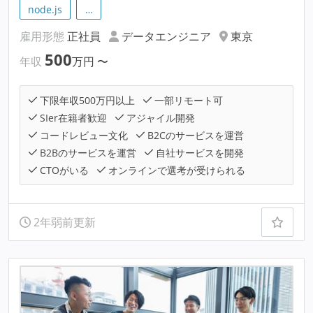
node.js
…
雇用形態
正社員
データエンジニア
東京
500
年収
万円
〜
下限年収500万円以上
一部リモート可
SIer在籍者歓迎
アジャイル開発
コードレビュー文化
B2Cのサービスを運営
B2Bのサービスを運営
自社サービスを開発
CTOがいる
オンラインで選考が受けられる
2年弱前更新