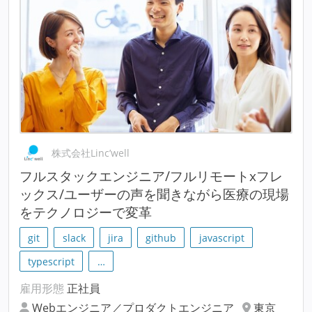
株式会社Linc’well
フルスタックエンジニア/フルリモートxフレ
ックス/ユーザーの声を聞きながら医療の現場
をテクノロジーで変革
git
slack
jira
github
javascript
typescript
…
雇用形態
正社員
Webエンジニア／プロダクトエンジニア
東京