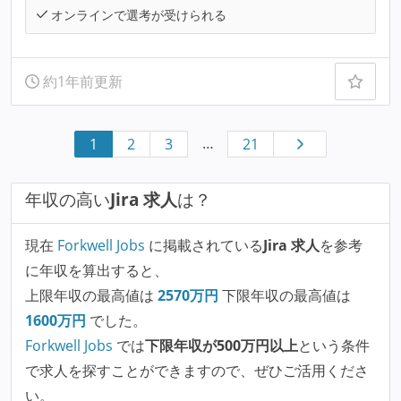
オンラインで選考が受けられる
約1年前更新
…
1
2
3
21
年収の高い
Jira 求人
は？
現在
Forkwell Jobs
に掲載されている
Jira 求人
を参考
に年収を算出すると、
上限年収の最高値は
2570
万円
下限年収の最高値は
1600
万円
でした。
Forkwell Jobs
では
下限年収が500万円以上
という条件
で求人を探すことができますので、ぜひご活用くださ
い。