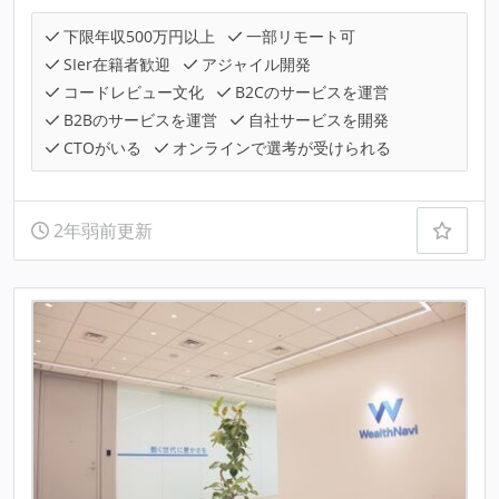
下限年収500万円以上
一部リモート可
SIer在籍者歓迎
アジャイル開発
コードレビュー文化
B2Cのサービスを運営
B2Bのサービスを運営
自社サービスを開発
CTOがいる
オンラインで選考が受けられる
2年弱前更新