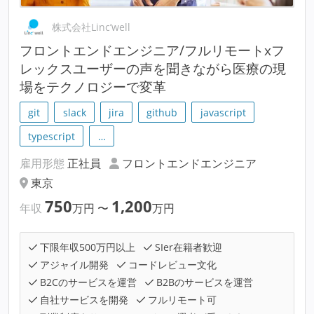
株式会社Linc’well
フロントエンドエンジニア/フルリモートxフ
レックスユーザーの声を聞きながら医療の現
場をテクノロジーで変革
git
slack
jira
github
javascript
typescript
…
雇用形態
正社員
フロントエンドエンジニア
東京
750
1,200
年収
万円
〜
万円
下限年収500万円以上
SIer在籍者歓迎
アジャイル開発
コードレビュー文化
B2Cのサービスを運営
B2Bのサービスを運営
自社サービスを開発
フルリモート可