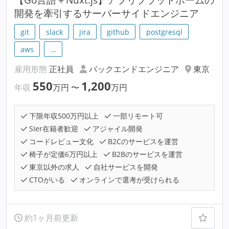
開発を牽引するサーバーサイドエンジニア
git
slack
jira
github
postgresql
aws
…
雇用形態
正社員
バックエンドエンジニア
東京
550
1,200
年収
万円
〜
万円
下限年収500万円以上
一部リモート可
SIer在籍者歓迎
アジャイル開発
コードレビュー文化
B2Cのサービスを運営
椅子が定価6万円以上
B2Bのサービスを運営
東京以外の求人
自社サービスを開発
CTOがいる
オンラインで選考が受けられる
約1ヶ月前更新