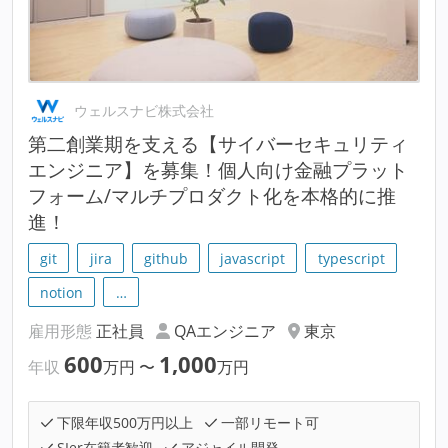
ウェルスナビ株式会社
第二創業期を支える【サイバーセキュリティ
エンジニア】を募集！個人向け金融プラット
フォーム/マルチプロダクト化を本格的に推
進！
git
jira
github
javascript
typescript
notion
…
雇用形態
正社員
QAエンジニア
東京
600
1,000
年収
万円
〜
万円
下限年収500万円以上
一部リモート可
SIer在籍者歓迎
アジャイル開発