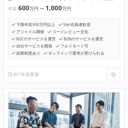
600
1,000
年収
万円
〜
万円
下限年収500万円以上
SIer在籍者歓迎
アジャイル開発
コードレビュー文化
B2Cのサービスを運営
B2Bのサービスを運営
自社サービスを開発
フルリモート可
副業制度あり
オンラインで選考が受けられる
約1年前更新