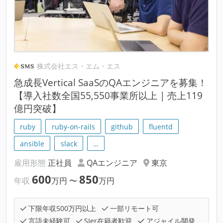
株式会社エス・エム・エス
急成長Vertical SaaSのQAエンジニアを募集！
【導入社数全国55,550事業所以上 | 売上119
億円突破】
ruby
ruby-on-rails
github
fluentd
ansible
slack
…
雇用形態
正社員
QAエンジニア
東京
600
850
年収
万円
〜
万円
下限年収500万円以上
一部リモート可
言語未経験可
SIer在籍者歓迎
アジャイル開発