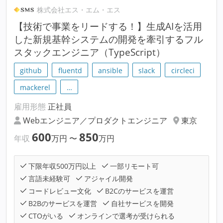
株式会社エス・エム・エス
【技術で事業をリードする！】生成AIを活用
した新規基幹システムの開発を牽引するフル
スタックエンジニア（TypeScript）
github
fluentd
ansible
slack
circleci
mackerel
…
雇用形態
正社員
Webエンジニア／プロダクトエンジニア
東京
600
850
年収
万円
〜
万円
下限年収500万円以上
一部リモート可
言語未経験可
アジャイル開発
コードレビュー文化
B2Cのサービスを運営
B2Bのサービスを運営
自社サービスを開発
CTOがいる
オンラインで選考が受けられる