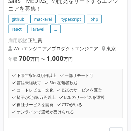
SaaS「MEDIXS」の開発をリードするエンジ
ニアを募集！
github
mackerel
typescript
php
react
laravel
…
雇用形態
正社員
Webエンジニア／プロダクトエンジニア
東京
700
1,000
年収
万円
〜
万円
下限年収500万円以上
一部リモート可
言語未経験可
SIer在籍者歓迎
コードレビュー文化
B2Cのサービスを運営
椅子が定価6万円以上
B2Bのサービスを運営
自社サービスを開発
CTOがいる
オンラインで選考が受けられる