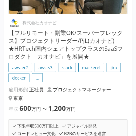
株式会社カオナビ
【フルリモート・副業OK/スーパーフレック
ス】プロジェクトリーダー/PjL(カオナビ)
★HRTech国内シェアトップクラスのSaaSプ
ロダクト「カオナビ」を展開★
aws-ec2
aws-s3
slack
mackerel
jira
docker
…
雇用形態
正社員
プロジェクトマネージャー
東京
600
1,200
年収
万円
〜
万円
下限年収500万円以上
アジャイル開発
コードレビュー文化
B2Bのサービスを運営