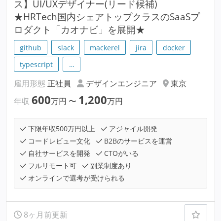
ス】UI/UXデザイナー(リード候補)
★HRTech国内シェアトップクラスのSaaSプ
ロダクト「カオナビ」を展開★
github
slack
mackerel
jira
docker
typescript
…
雇用形態
正社員
デザインエンジニア
東京
600
1,200
年収
万円
〜
万円
下限年収500万円以上
アジャイル開発
コードレビュー文化
B2Bのサービスを運営
自社サービスを開発
CTOがいる
フルリモート可
副業制度あり
オンラインで選考が受けられる
8ヶ月前更新