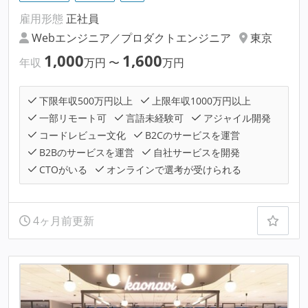
雇用形態
正社員
Webエンジニア／プロダクトエンジニア
東京
1,000
1,600
年収
万円
〜
万円
下限年収500万円以上
上限年収1000万円以上
一部リモート可
言語未経験可
アジャイル開発
コードレビュー文化
B2Cのサービスを運営
B2Bのサービスを運営
自社サービスを開発
CTOがいる
オンラインで選考が受けられる
4ヶ月前更新