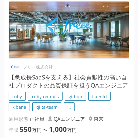
フリー株式会社
【急成長SaaSを支える】社会貢献性の高い自
社プロダクトの品質保証を担うQAエンジニア
ruby
ruby-on-rails
github
fluentd
kibana
qiita-team
…
雇用形態
正社員
QAエンジニア
東京
550
1,000
年収
万円
〜
万円