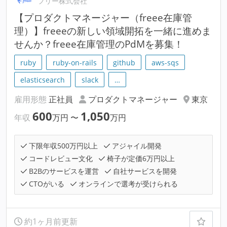
フリー株式会社
【プロダクトマネージャー（freee在庫管
理）】freeeの新しい領域開拓を一緒に進めま
せんか？freee在庫管理のPdMを募集！
ruby
ruby-on-rails
github
aws-sqs
elasticsearch
slack
…
雇用形態
正社員
プロダクトマネージャー
東京
600
1,050
年収
万円
〜
万円
下限年収500万円以上
アジャイル開発
コードレビュー文化
椅子が定価6万円以上
B2Bのサービスを運営
自社サービスを開発
CTOがいる
オンラインで選考が受けられる
約1ヶ月前更新