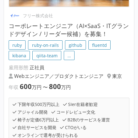
フリー株式会社
コーポレートエンジニア（AI×SaaS・ITグラン
ドデザイン / リーダー候補）を募集！
ruby
ruby-on-rails
github
fluentd
kibana
qiita-team
…
雇用形態
正社員
Webエンジニア／プロダクトエンジニア
東京
600
800
年収
万円
〜
万円
下限年収500万円以上
SIer在籍者歓迎
アジャイル開発
コードレビュー文化
椅子が定価6万円以上
B2Bのサービスを運営
自社サービスを開発
CTOがいる
オンラインで選考が受けられる