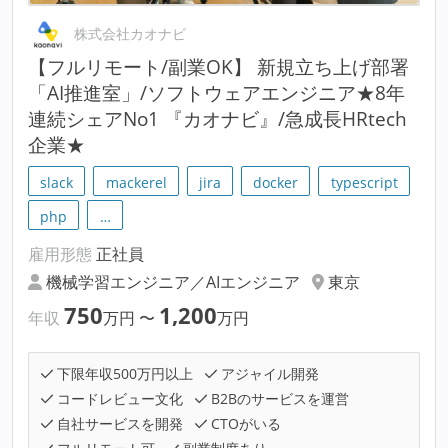
株式会社カオナビ
【フルリモート/副業OK】 新規立ち上げ部署
「AI推進室」/ソフトウェアエンジニア★8年
連続シェアNo1 『カオナビ』/急成長HRtech
企業★
slack
mackerel
jira
docker
typescript
php
…
雇用形態
正社員
機械学習エンジニア／AIエンジニア
東京
750
1,200
年収
万円
〜
万円
下限年収500万円以上
アジャイル開発
コードレビュー文化
B2Bのサービスを運営
自社サービスを開発
CTOがいる