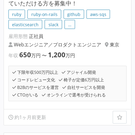
ていただける方を募集中！
ruby
ruby-on-rails
github
aws-sqs
elasticsearch
slack
…
雇用形態
正社員
Webエンジニア／プロダクトエンジニア
東京
650
1,200
年収
万円
〜
万円
下限年収500万円以上
アジャイル開発
コードレビュー文化
椅子が定価6万円以上
B2Bのサービスを運営
自社サービスを開発
CTOがいる
オンラインで選考が受けられる
約1ヶ月前更新