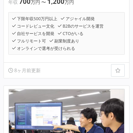
700
1,200
年収
万円
〜
万円
下限年収500万円以上
アジャイル開発
コードレビュー文化
B2Bのサービスを運営
自社サービスを開発
CTOがいる
フルリモート可
副業制度あり
オンラインで選考が受けられる
8ヶ月前更新