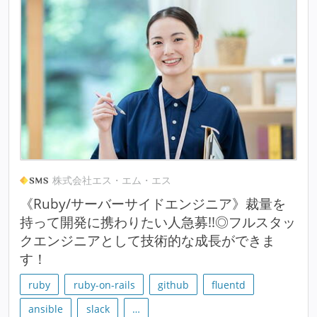
株式会社エス・エム・エス
《Ruby/サーバーサイドエンジニア》裁量を
持って開発に携わりたい人急募!!◎フルスタッ
クエンジニアとして技術的な成長ができま
す！
ruby
ruby-on-rails
github
fluentd
ansible
slack
…