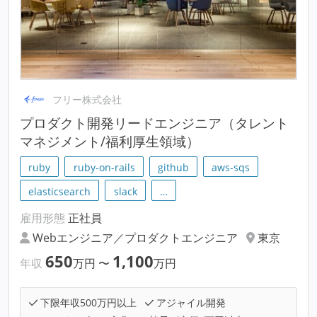
フリー株式会社
プロダクト開発リードエンジニア（タレント
マネジメント/福利厚生領域）
ruby
ruby-on-rails
github
aws-sqs
elasticsearch
slack
…
雇用形態
正社員
Webエンジニア／プロダクトエンジニア
東京
650
1,100
年収
万円
〜
万円
下限年収500万円以上
アジャイル開発