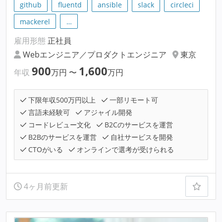
github
fluentd
ansible
slack
circleci
mackerel
…
雇用形態
正社員
Webエンジニア／プロダクトエンジニア
東京
900
1,600
年収
万円
〜
万円
下限年収500万円以上
一部リモート可
言語未経験可
アジャイル開発
コードレビュー文化
B2Cのサービスを運営
B2Bのサービスを運営
自社サービスを開発
CTOがいる
オンラインで選考が受けられる
4ヶ月前更新