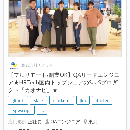
株式会社カオナビ
【フルリモート/副業OK】QAリードエンジニ
ア★HRTech国内トップシェアのSaaSプロダ
クト「カオナビ」★
github
slack
mackerel
jira
docker
typescript
…
雇用形態
正社員
QAエンジニア
東京