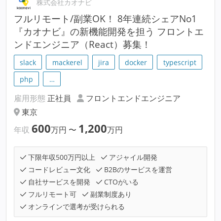
株式会社カオナビ
フルリモート/副業OK！ 8年連続シェアNo1
『カオナビ』の新機能開発を担う フロントエ
ンドエンジニア（React）募集！
slack
mackerel
jira
docker
typescript
php
…
雇用形態
正社員
フロントエンドエンジニア
東京
600
1,200
年収
万円
〜
万円
下限年収500万円以上
アジャイル開発
コードレビュー文化
B2Bのサービスを運営
自社サービスを開発
CTOがいる
フルリモート可
副業制度あり
オンラインで選考が受けられる