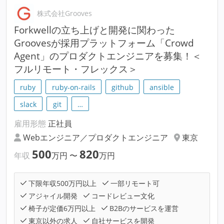
株式会社Grooves
Forkwellの立ち上げと開発に関わった
Groovesが採用プラットフォーム「Crowd
Agent」のプロダクトエンジニアを募集！＜
フルリモート・フレックス＞
ruby
ruby-on-rails
github
ansible
slack
git
…
雇用形態
正社員
Webエンジニア／プロダクトエンジニア
東京
500
820
年収
万円
〜
万円
下限年収500万円以上
一部リモート可
アジャイル開発
コードレビュー文化
椅子が定価6万円以上
B2Bのサービスを運営
東京以外の求人
自社サービスを開発