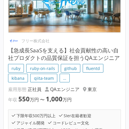
フリー株式会社
【急成長SaaSを支える】社会貢献性の高い自
社プロダクトの品質保証を担うQAエンジニア
ruby
ruby-on-rails
github
fluentd
kibana
qiita-team
…
雇用形態
正社員
QAエンジニア
東京
550
1,000
年収
万円
〜
万円
下限年収500万円以上
SIer在籍者歓迎
アジャイル開発
コードレビュー文化