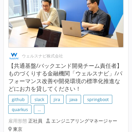
ウェルスナビ株式会社
【共通基盤/バックエンド開発チーム責任者】
ものづくりする金融機関「ウェルスナビ」/パ
フォーマンス改善や開発環境の標準化推進な
どにお力を貸してください！
github
slack
jira
java
springboot
quarkus
…
雇用形態
正社員
エンジニアリングマネージャー
東京