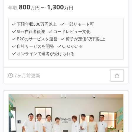
800
1,300
年収
万円
〜
万円
下限年収500万円以上
一部リモート可
SIer在籍者歓迎
コードレビュー文化
B2Cのサービスを運営
椅子が定価6万円以上
自社サービスを開発
CTOがいる
オンラインで選考が受けられる
7ヶ月前更新