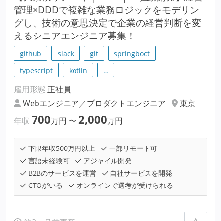
管理×DDDで複雑な業務ロジックをモデリン
グし、技術の意思決定で企業の経営判断を変
えるシニアエンジニア募集！
github
slack
git
springboot
typescript
kotlin
…
雇用形態
正社員
Webエンジニア／プロダクトエンジニア
東京
700
2,000
年収
万円
〜
万円
下限年収500万円以上
一部リモート可
言語未経験可
アジャイル開発
B2Bのサービスを運営
自社サービスを開発
CTOがいる
オンラインで選考が受けられる