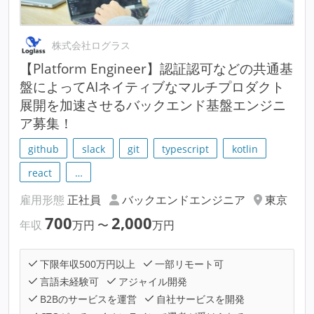
株式会社ログラス
【Platform Engineer】認証認可などの共通基
盤によってAIネイティブなマルチプロダクト
展開を加速させるバックエンド基盤エンジニ
ア募集！
github
slack
git
typescript
kotlin
react
…
雇用形態
正社員
バックエンドエンジニア
東京
700
2,000
年収
万円
〜
万円
下限年収500万円以上
一部リモート可
言語未経験可
アジャイル開発
B2Bのサービスを運営
自社サービスを開発