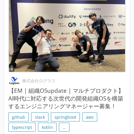
株式会社ログラス
【EM | 組織OSupdate | マルチプロダクト】
AI時代に対応する次世代の開発組織OSを構築
するエンジニアリングマネージャー募集！
github
slack
springboot
aws
typescript
kotlin
…