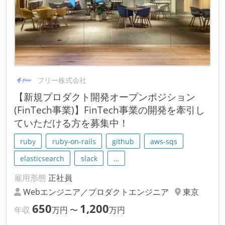
フリー株式会社
【新規プロダクト開発オープンポジション
(FinTech事業)】FinTech事業の開発を牽引し
ていただける方を募集中！
ruby
ruby-on-rails
github
aws-sqs
elasticsearch
slack
…
雇用形態
正社員
Webエンジニア／プロダクトエンジニア
東京
650
1,200
年収
万円
〜
万円