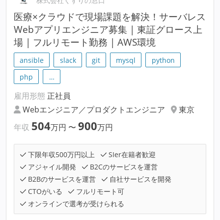
株式会社くすりの窓口
医療×クラウドで現場課題を解決！サーバレス
Webアプリエンジニア募集 | 東証グロース上
場 | フルリモート勤務 | AWS環境
ansible
slack
git
mysql
python
php
…
雇用形態
正社員
Webエンジニア／プロダクトエンジニア
東京
504
900
年収
万円
〜
万円
下限年収500万円以上
SIer在籍者歓迎
アジャイル開発
B2Cのサービスを運営
B2Bのサービスを運営
自社サービスを開発
CTOがいる
フルリモート可
オンラインで選考が受けられる