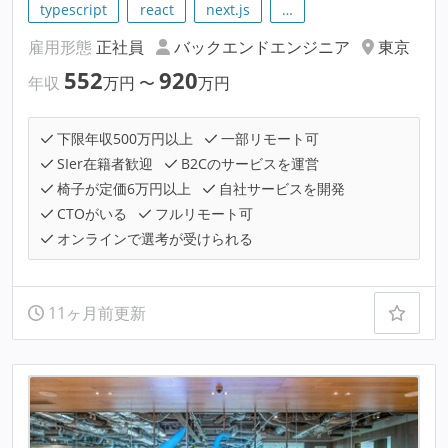
typescript
react
next.js
…
雇用形態
正社員
バックエンドエンジニア
東京
552
920
年収
万円
〜
万円
下限年収500万円以上
一部リモート可
SIer在籍者歓迎
B2Cのサービスを運営
椅子が定価6万円以上
自社サービスを開発
CTOがいる
フルリモート可
オンラインで選考が受けられる
11ヶ月前更新