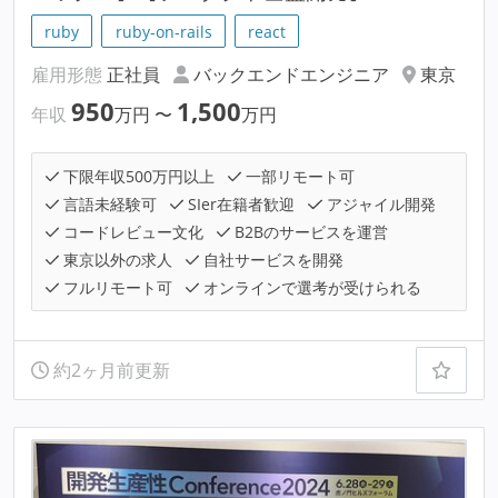
ruby
ruby-on-rails
react
雇用形態
正社員
バックエンドエンジニア
東京
950
1,500
年収
万円
〜
万円
下限年収500万円以上
一部リモート可
言語未経験可
SIer在籍者歓迎
アジャイル開発
コードレビュー文化
B2Bのサービスを運営
東京以外の求人
自社サービスを開発
フルリモート可
オンラインで選考が受けられる
約2ヶ月前更新