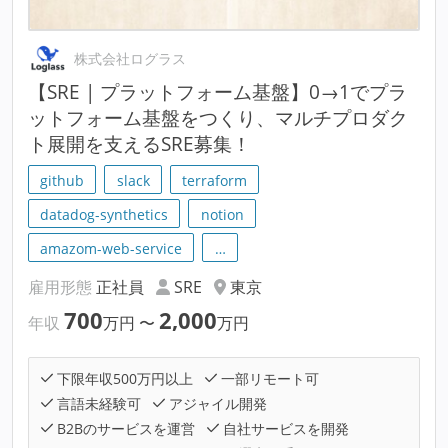
株式会社ログラス
【SRE | プラットフォーム基盤】0→1でプラ
ットフォーム基盤をつくり、マルチプロダク
ト展開を支えるSRE募集！
github
slack
terraform
datadog-synthetics
notion
amazom-web-service
…
雇用形態
正社員
SRE
東京
700
2,000
年収
万円
〜
万円
下限年収500万円以上
一部リモート可
言語未経験可
アジャイル開発
B2Bのサービスを運営
自社サービスを開発