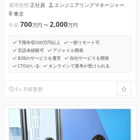
雇用形態
正社員
エンジニアリングマネージャー
東京
700
2,000
年収
万円
〜
万円
下限年収500万円以上
一部リモート可
言語未経験可
アジャイル開発
B2Bのサービスを運営
自社サービスを開発
CTOがいる
オンラインで選考が受けられる
4ヶ月前更新