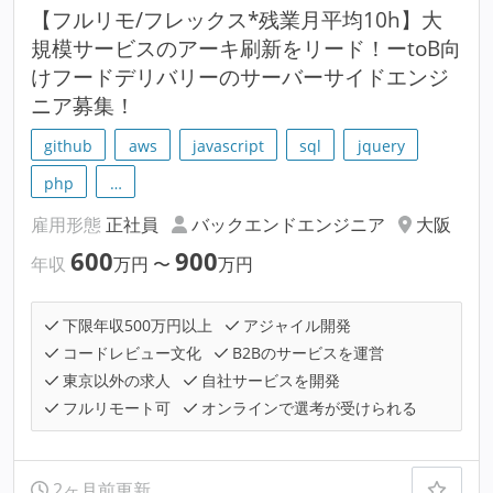
【フルリモ/フレックス*残業月平均10h】大
規模サービスのアーキ刷新をリード！ーtoB向
けフードデリバリーのサーバーサイドエンジ
ニア募集！
github
aws
javascript
sql
jquery
php
…
雇用形態
正社員
バックエンドエンジニア
大阪
600
900
年収
万円
〜
万円
下限年収500万円以上
アジャイル開発
コードレビュー文化
B2Bのサービスを運営
東京以外の求人
自社サービスを開発
フルリモート可
オンラインで選考が受けられる
2ヶ月前更新