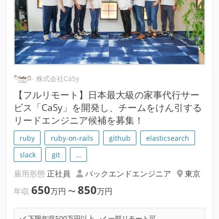
株式会社CaSy
【フルリモート】日本最大級の家事代行サー
ビス「CaSy」を開発し、チームをけん引する
リードエンジニア候補を募集！
ruby
ruby-on-rails
github
elasticsearch
slack
git
…
雇用形態
正社員
バックエンドエンジニア
東京
650
850
年収
万円
〜
万円
下限年収500万円以上
一部リモート可