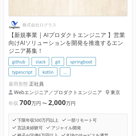
株式会社ログラス
【新規事業 | AIプロダクトエンジニア 】営業
向けAIソリューションを開発を推進するエン
ジニア募集！
github
slack
git
springboot
typescript
kotlin
…
雇用形態
正社員
Webエンジニア／プロダクトエンジニア
東京
700
2,000
年収
万円
〜
万円
下限年収500万円以上
一部リモート可
言語未経験可
アジャイル開発
椅子が定価6万円以上
B2Bのサービスを運営