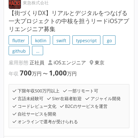
東急株式会社
【街づくりDX】リアルとデジタルをつなげる
一大プロジェクトの中核を担うリードiOSアプ
リエンジニア募集
flutter
kotlin
swift
typescript
go
github
…
雇用形態
正社員
iOSエンジニア
東京
700
1,000
年収
万円
〜
万円
下限年収500万円以上
一部リモート可
言語未経験可
SIer在籍者歓迎
アジャイル開発
コードレビュー文化
B2Cのサービスを運営
自社サービスを開発
オンラインで選考が受けられる