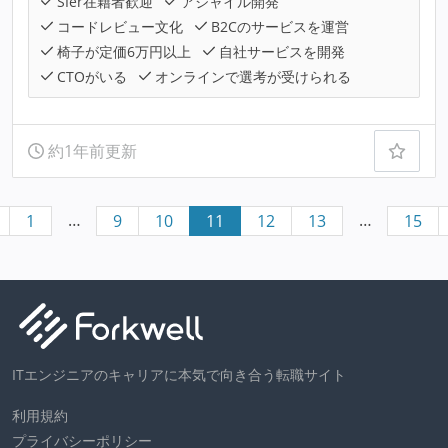
SIer在籍者歓迎
アジャイル開発
コードレビュー文化
B2Cのサービスを運営
椅子が定価6万円以上
自社サービスを開発
CTOがいる
オンラインで選考が受けられる
約1年前更新
…
…
1
9
10
11
12
13
15
ITエンジニアのキャリアに本気で向き合う転職サイト
利用規約
プライバシーポリシー