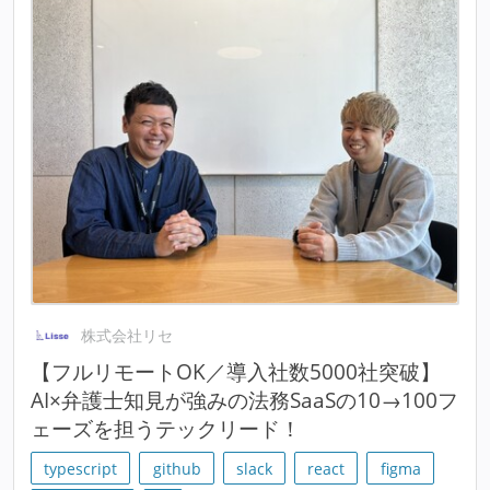
株式会社リセ
【フルリモートOK／導入社数5000社突破】
AI×弁護士知見が強みの法務SaaSの10→100フ
ェーズを担うテックリード！
typescript
github
slack
react
figma