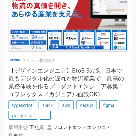
アセンド株式会社
【デザインエンジニア】BtoB SaaS／日本で
最もデジタル化の遅れた物流産業で、最高の
業務体験を作るプロダクトエンジニア募集！
（フレックス／カジュアル面談OK）
typescript
slack
aws
next.js
figma
postgresql
…
雇用形態
正社員
フロントエンドエンジニア
東京