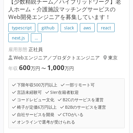
【少数精鋭チーム／ハイブリッドワーク】老
人ホーム・介護施設マッチングサービスの
Web開発エンジニアを募集しています！
typescript
github
slack
aws
react
next.js
…
雇用形態
正社員
Webエンジニア／プロダクトエンジニア
東京
600
1,000
年収
万円
〜
万円
下限年収500万円以上
一部リモート可
言語未経験可
SIer在籍者歓迎
コードレビュー文化
B2Cのサービスを運営
椅子が定価6万円以上
B2Bのサービスを運営
自社サービスを開発
CTOがいる
オンラインで選考が受けられる