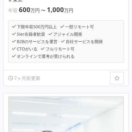
600
1,000
年収
万円
〜
万円
下限年収500万円以上
一部リモート可
SIer在籍者歓迎
アジャイル開発
B2Bのサービスを運営
自社サービスを開発
CTOがいる
フルリモート可
オンラインで選考が受けられる
7ヶ月前更新