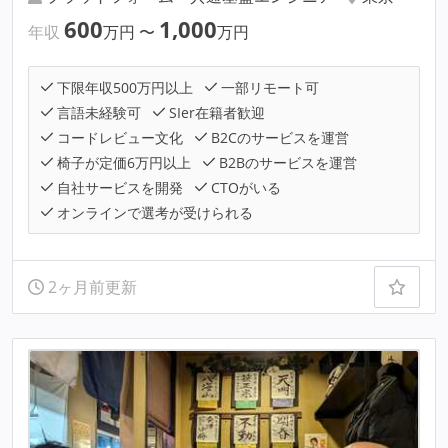
600
1,000
年収
万円
〜
万円
下限年収500万円以上
一部リモート可
言語未経験可
SIer在籍者歓迎
コードレビュー文化
B2Cのサービスを運営
椅子が定価6万円以上
B2Bのサービスを運営
自社サービスを開発
CTOがいる
オンラインで選考が受けられる
2ヶ月前更新