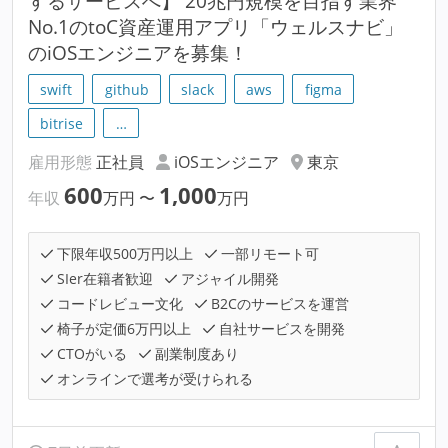
するサービスへ】 20兆円規模を目指す業界
No.1のtoC資産運用アプリ「ウェルスナビ」
のiOSエンジニアを募集！
swift
github
slack
aws
figma
bitrise
…
雇用形態
正社員
iOSエンジニア
東京
600
1,000
年収
万円
〜
万円
下限年収500万円以上
一部リモート可
SIer在籍者歓迎
アジャイル開発
コードレビュー文化
B2Cのサービスを運営
椅子が定価6万円以上
自社サービスを開発
CTOがいる
副業制度あり
オンラインで選考が受けられる