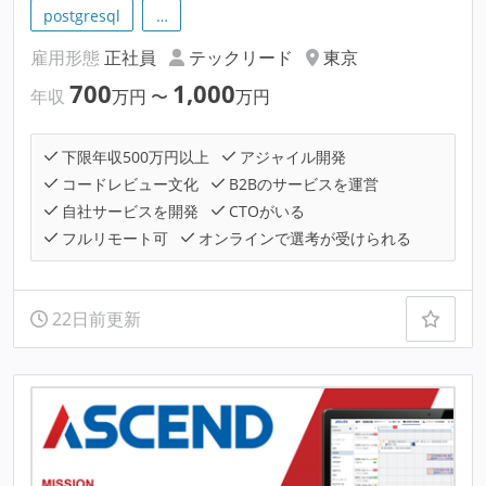
postgresql
…
雇用形態
正社員
テックリード
東京
700
1,000
年収
万円
〜
万円
下限年収500万円以上
アジャイル開発
コードレビュー文化
B2Bのサービスを運営
自社サービスを開発
CTOがいる
フルリモート可
オンラインで選考が受けられる
22日前更新