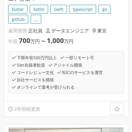
flutter
kotlin
swift
typescript
go
github
…
雇用形態
正社員
データエンジニア
東京
700
1,000
年収
万円
〜
万円
下限年収500万円以上
一部リモート可
SIer在籍者歓迎
アジャイル開発
コードレビュー文化
B2Cのサービスを運営
自社サービスを開発
オンラインで選考が受けられる
2年弱前更新