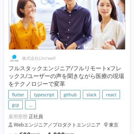
株式会社Linc’well
フルスタックエンジニア/フルリモートxフレ
ックス/ユーザーの声を聞きながら医療の現場
をテクノロジーで変革
flutter
typescript
github
slack
react
gcp
…
雇用形態
正社員
Webエンジニア／プロダクトエンジニア
東京