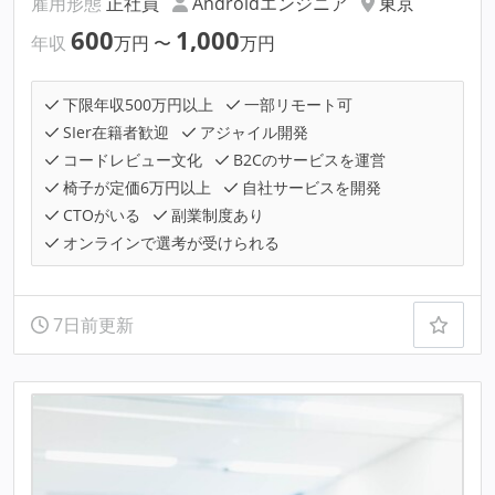
雇用形態
正社員
Androidエンジニア
東京
600
1,000
年収
万円
〜
万円
下限年収500万円以上
一部リモート可
SIer在籍者歓迎
アジャイル開発
コードレビュー文化
B2Cのサービスを運営
椅子が定価6万円以上
自社サービスを開発
CTOがいる
副業制度あり
オンラインで選考が受けられる
7日前更新