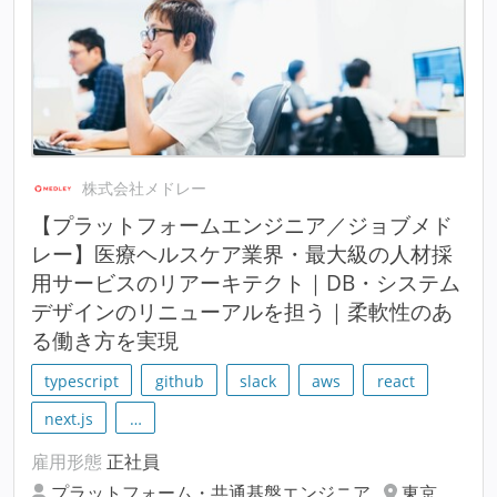
株式会社メドレー
【プラットフォームエンジニア／ジョブメド
レー】医療ヘルスケア業界・最大級の人材採
用サービスのリアーキテクト｜DB・システム
デザインのリニューアルを担う｜柔軟性のあ
る働き方を実現
typescript
github
slack
aws
react
next.js
…
雇用形態
正社員
プラットフォーム・共通基盤エンジニア
東京