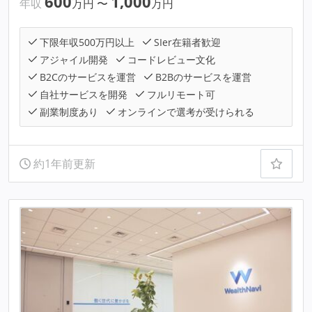
600
1,000
年収
万円
〜
万円
下限年収500万円以上
SIer在籍者歓迎
アジャイル開発
コードレビュー文化
B2Cのサービスを運営
B2Bのサービスを運営
自社サービスを開発
フルリモート可
副業制度あり
オンラインで選考が受けられる
約1年前更新