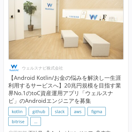
ウェルスナビ株式会社
【Android Kotlin/お金の悩みを解決し一生涯
利用するサービスへ】20兆円規模を目指す業
界No.1のtoC資産運用アプリ「ウェルスナ
ビ」のAndroidエンジニアを募集
kotlin
github
slack
aws
figma
bitrise
…