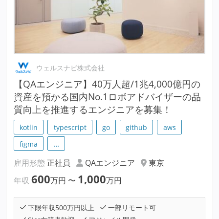
ウェルスナビ株式会社
【QAエンジニア】40万人超/1兆4,000億円の
資産を預かる国内No.1ロボアドバイザーの品
質向上を推進するエンジニアを募集！
kotlin
typescript
go
github
aws
figma
…
雇用形態
正社員
QAエンジニア
東京
600
1,000
年収
万円
〜
万円
下限年収500万円以上
一部リモート可