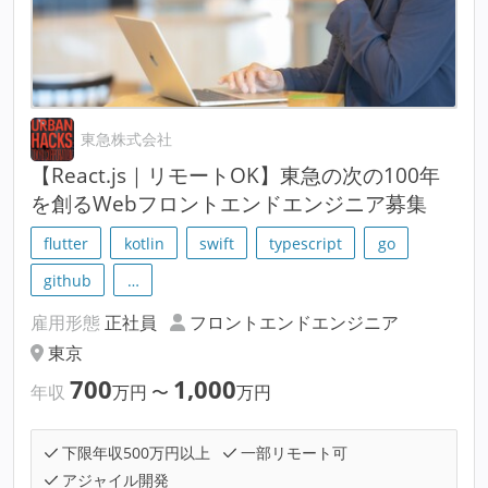
東急株式会社
【React.js｜リモートOK】東急の次の100年
を創るWebフロントエンドエンジニア募集
flutter
kotlin
swift
typescript
go
github
…
雇用形態
正社員
フロントエンドエンジニア
東京
700
1,000
年収
万円
〜
万円
下限年収500万円以上
一部リモート可
アジャイル開発