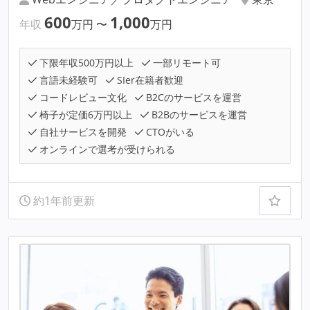
600
1,000
年収
万円
〜
万円
下限年収500万円以上
一部リモート可
言語未経験可
SIer在籍者歓迎
コードレビュー文化
B2Cのサービスを運営
椅子が定価6万円以上
B2Bのサービスを運営
自社サービスを開発
CTOがいる
オンラインで選考が受けられる
約1年前更新