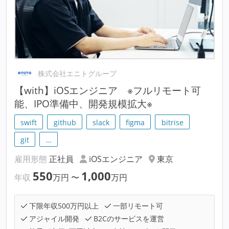
株式会社エニトグループ
【with】iOSエンジニア ※フルリモート可
能、IPO準備中、開発規模拡大※
swift
github
slack
figma
bitrise
git
…
雇用形態
正社員
iOSエンジニア
東京
550
1,000
年収
万円
〜
万円
下限年収500万円以上
一部リモート可
アジャイル開発
B2Cのサービスを運営