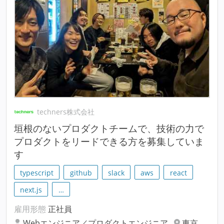
techners株式会社
垣根のないプロダクトチームで、技術の力で
プロダクトをリードできる方を募集していま
す
typescript
github
slack
aws
react
next.js
…
雇用形態
正社員
Webエンジニア／プロダクトエンジニア
東京