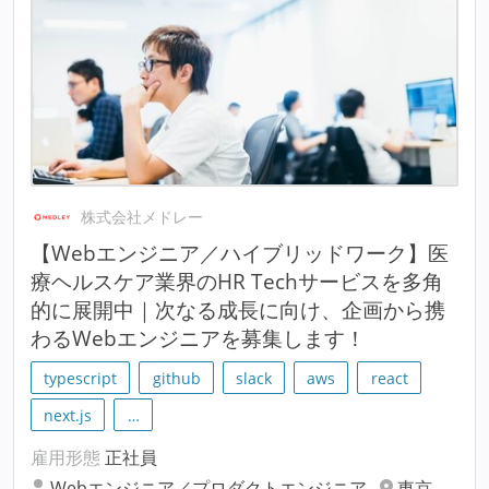
株式会社メドレー
【Webエンジニア／ハイブリッドワーク】医
療ヘルスケア業界のHR Techサービスを多角
的に展開中｜次なる成長に向け、企画から携
わるWebエンジニアを募集します！
typescript
github
slack
aws
react
next.js
…
雇用形態
正社員
Webエンジニア／プロダクトエンジニア
東京