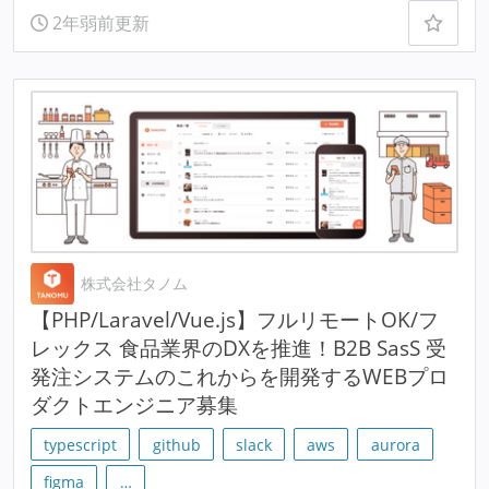
2年弱前更新
株式会社タノム
【PHP/Laravel/Vue.js】フルリモートOK/フ
レックス 食品業界のDXを推進！B2B SasS 受
発注システムのこれからを開発するWEBプロ
ダクトエンジニア募集
typescript
github
slack
aws
aurora
figma
…