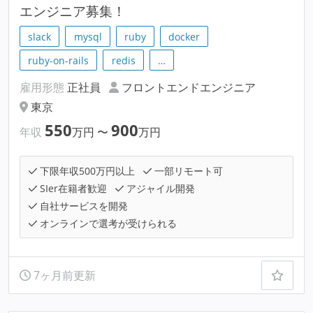
エンジニア募集！
slack
mysql
ruby
docker
ruby-on-rails
redis
…
雇用形態
正社員
フロントエンドエンジニア
東京
550
900
年収
万円
〜
万円
下限年収500万円以上
一部リモート可
SIer在籍者歓迎
アジャイル開発
自社サービスを開発
オンラインで選考が受けられる
7ヶ月前更新