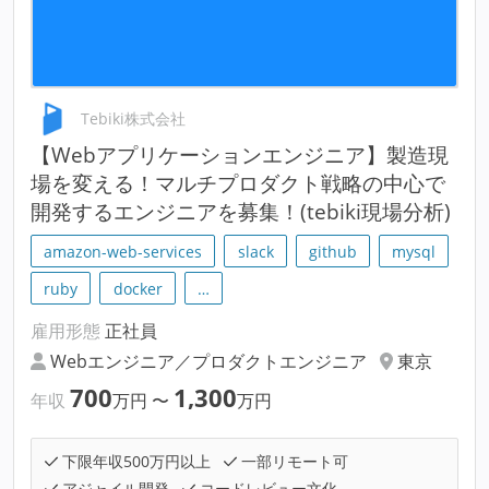
Tebiki株式会社
【Webアプリケーションエンジニア】製造現
場を変える！マルチプロダクト戦略の中心で
開発するエンジニアを募集！(tebiki現場分析)
amazon-web-services
slack
github
mysql
ruby
docker
…
雇用形態
正社員
Webエンジニア／プロダクトエンジニア
東京
700
1,300
年収
万円
〜
万円
下限年収500万円以上
一部リモート可
アジャイル開発
コードレビュー文化