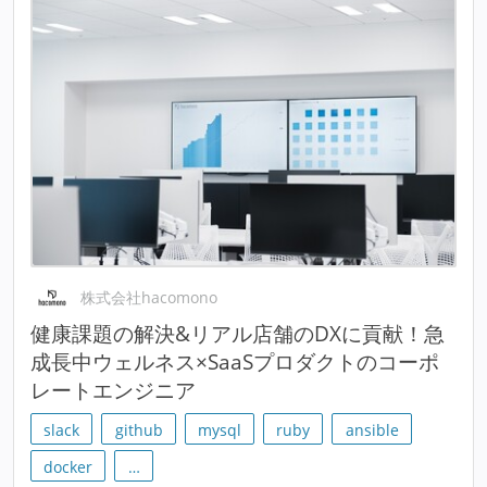
株式会社hacomono
健康課題の解決&リアル店舗のDXに貢献！急
成長中ウェルネス×SaaSプロダクトのコーポ
レートエンジニア
slack
github
mysql
ruby
ansible
docker
…