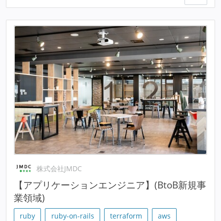
株式会社JMDC
【アプリケーションエンジニア】(BtoB新規事
業領域)
ruby
ruby-on-rails
terraform
aws