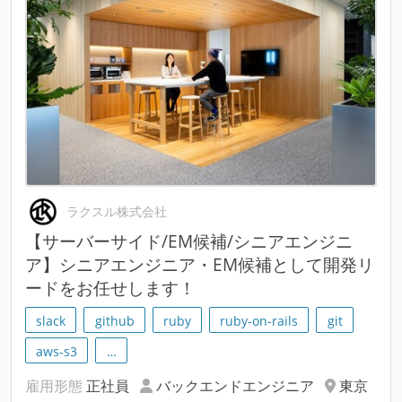
ラクスル株式会社
【サーバーサイド/EM候補/シニアエンジニ
ア】シニアエンジニア・EM候補として開発リ
ードをお任せします！
slack
github
ruby
ruby-on-rails
git
aws-s3
…
雇用形態
正社員
バックエンドエンジニア
東京