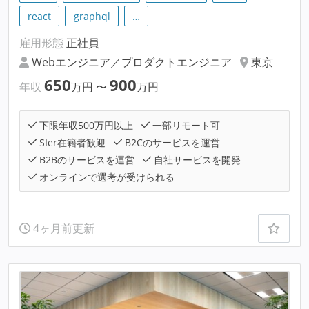
react
graphql
…
雇用形態
正社員
Webエンジニア／プロダクトエンジニア
東京
650
900
年収
万円
〜
万円
下限年収500万円以上
一部リモート可
SIer在籍者歓迎
B2Cのサービスを運営
B2Bのサービスを運営
自社サービスを開発
オンラインで選考が受けられる
4ヶ月前更新