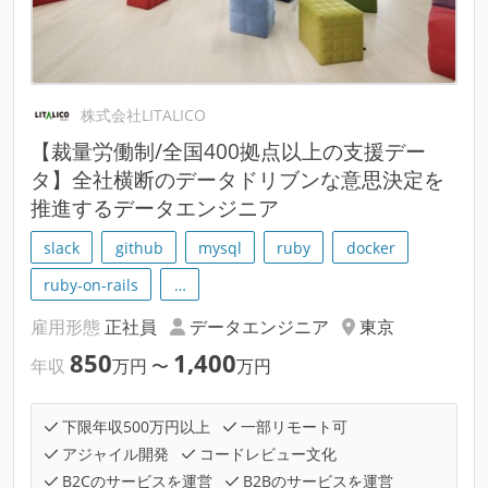
株式会社LITALICO
【裁量労働制/全国400拠点以上の支援デー
タ】全社横断のデータドリブンな意思決定を
推進するデータエンジニア
slack
github
mysql
ruby
docker
ruby-on-rails
…
雇用形態
正社員
データエンジニア
東京
850
1,400
年収
万円
〜
万円
下限年収500万円以上
一部リモート可
アジャイル開発
コードレビュー文化
B2Cのサービスを運営
B2Bのサービスを運営