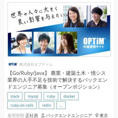
株式会社オプティム
【Go/Ruby/Java】 農業・建築土木・情シス
業界の人手不足を技術で解決するバックエン
ドエンジニア募集（オープンポジション）
slack
mysql
ruby
docker
ruby-on-rails
redis
…
雇用形態
正社員
バックエンドエンジニア
東京