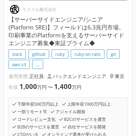
ラクスル株式会社
【サーバーサイドエンジニア/シニア
(Platform SRE)】フィールドは6.3兆円市場。
印刷事業のPlatformを支えるサーバーサイド
エンジニア募集◆東証プライム◆
slack
github
ruby
ruby-on-rails
git
aws-s3
…
雇用形態
正社員
バックエンドエンジニア
東京
1,000
1,400
年収
万円
〜
万円
下限年収500万円以上
上限年収1000万円以上
一部リモート可
アジャイル開発
コードレビュー文化
B2Cのサービスを運営
B2Bのサービスを運営
自社サービスを開発
CTOがいる
オンラインで選考が受けられる