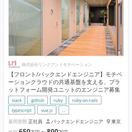
株式会社リンクアンドモチベーション
【フロント/バックエンドエンジニア】モチベ
ーションクラウドの共通基盤を支える、プラ
ットフォーム開発ユニットのエンジニア募集
slack
github
ruby
ruby-on-rails
typescript
vue.js
…
雇用形態
正社員
バックエンドエンジニア
東京
650
800