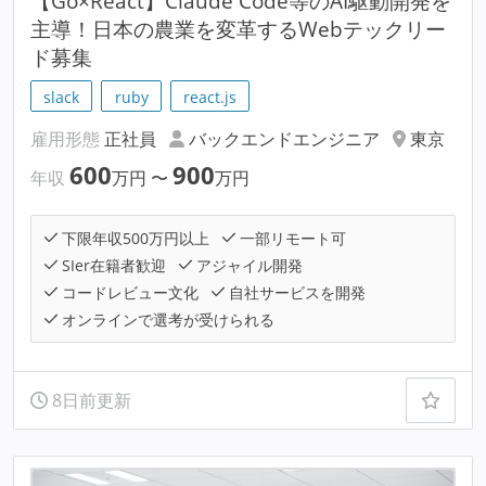
【Go×React】Claude Code等のAI駆動開発を
主導！日本の農業を変革するWebテックリー
ド募集
slack
ruby
react.js
雇用形態
正社員
バックエンドエンジニア
東京
600
900
年収
万円
〜
万円
下限年収500万円以上
一部リモート可
SIer在籍者歓迎
アジャイル開発
コードレビュー文化
自社サービスを開発
オンラインで選考が受けられる
8日前更新