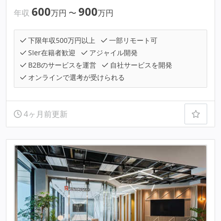
600
900
年収
万円
〜
万円
下限年収500万円以上
一部リモート可
SIer在籍者歓迎
アジャイル開発
B2Bのサービスを運営
自社サービスを開発
オンラインで選考が受けられる
4ヶ月前更新