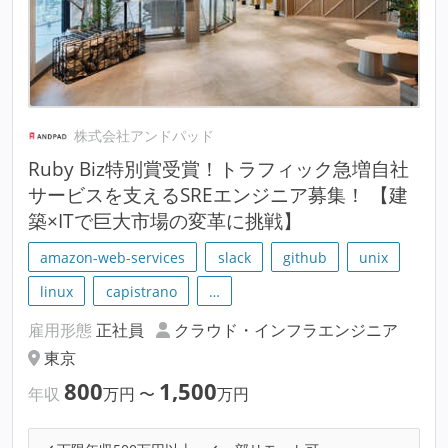
株式会社アンドパッド
Ruby Biz特別賞受賞！トラフィック急増自社
サービスを支えるSREエンジニア募集！ 【建
築×ITで巨大市場の変革に挑戦】
amazon-web-services
slack
github
unix
linux
capistrano
…
雇用形態
正社員
クラウド・インフラエンジニア
東京
800
1,500
年収
万円
〜
万円