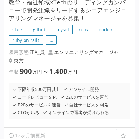
教育・福祉領域×Techのリーディングカンパ
ニーで開発組織をリードするシニアエンジニ
アリングマネージャを募集！
slack
github
mysql
ruby
docker
ruby-on-rails
…
雇用形態
正社員
エンジニアリングマネージャー
東京
900
1,400
年収
万円
〜
万円
下限年収500万円以上
アジャイル開発
コードレビュー文化
B2Cのサービスを運営
B2Bのサービスを運営
自社サービスを開発
CTOがいる
オンラインで選考が受けられる
12ヶ月前更新