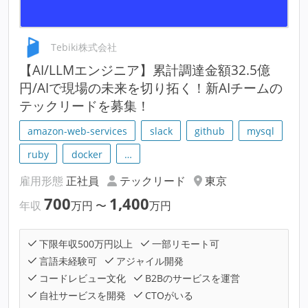
Tebiki株式会社
【AI/LLMエンジニア】累計調達金額32.5億
円/AIで現場の未来を切り拓く！新AIチームの
テックリードを募集！
amazon-web-services
slack
github
mysql
ruby
docker
…
雇用形態
正社員
テックリード
東京
700
1,400
年収
万円
〜
万円
下限年収500万円以上
一部リモート可
言語未経験可
アジャイル開発
コードレビュー文化
B2Bのサービスを運営
自社サービスを開発
CTOがいる