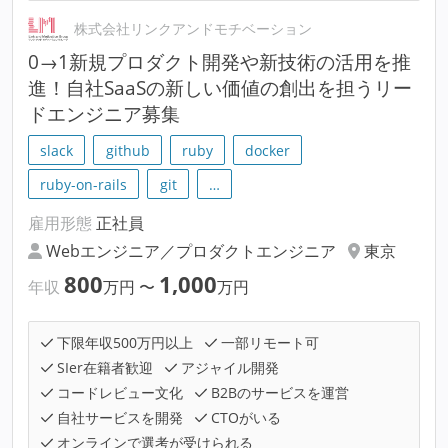
株式会社リンクアンドモチベーション
0→1新規プロダクト開発や新技術の活用を推
進！自社SaaSの新しい価値の創出を担うリー
ドエンジニア募集
slack
github
ruby
docker
ruby-on-rails
git
…
雇用形態
正社員
Webエンジニア／プロダクトエンジニア
東京
800
1,000
年収
万円
〜
万円
下限年収500万円以上
一部リモート可
SIer在籍者歓迎
アジャイル開発
コードレビュー文化
B2Bのサービスを運営
自社サービスを開発
CTOがいる
オンラインで選考が受けられる