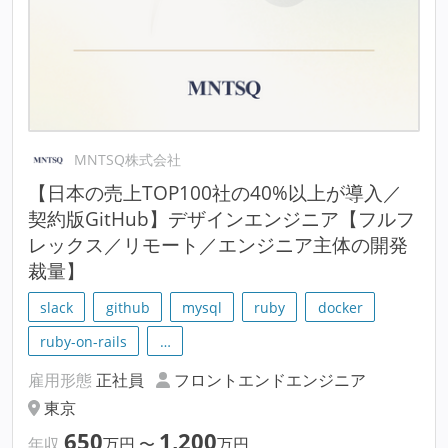
MNTSQ株式会社
【日本の売上TOP100社の40%以上が導入／
契約版GitHub】デザインエンジニア【フルフ
レックス／リモート／エンジニア主体の開発
裁量】
slack
github
mysql
ruby
docker
ruby-on-rails
…
雇用形態
正社員
フロントエンドエンジニア
東京
650
1,200
年収
万円
〜
万円