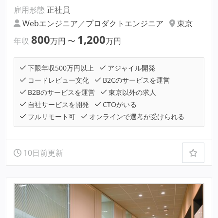
雇用形態
正社員
Webエンジニア／プロダクトエンジニア
東京
800
1,200
年収
万円
〜
万円
下限年収500万円以上
アジャイル開発
コードレビュー文化
B2Cのサービスを運営
B2Bのサービスを運営
東京以外の求人
自社サービスを開発
CTOがいる
フルリモート可
オンラインで選考が受けられる
10日前更新