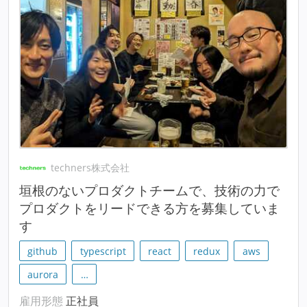
techners株式会社
垣根のないプロダクトチームで、技術の力で
プロダクトをリードできる方を募集していま
す
github
typescript
react
redux
aws
aurora
…
雇用形態
正社員