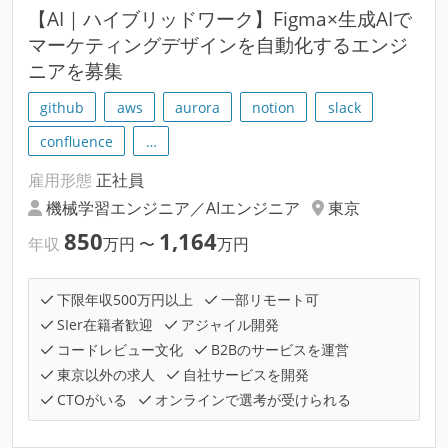
【AI｜ハイブリッドワーク】Figma×生成AIで
マーケティングデザインを自動化するエンジ
ニアを募集
github
aws
aurora
notion
slack
confluence
…
雇用形態
正社員
機械学習エンジニア／AIエンジニア
東京
850
1,164
年収
万円
〜
万円
下限年収500万円以上
一部リモート可
SIer在籍者歓迎
アジャイル開発
コードレビュー文化
B2Bのサービスを運営
東京以外の求人
自社サービスを開発
CTOがいる
オンラインで選考が受けられる