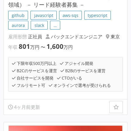
領域） － リード経験者募集 －
github
javascript
aws-sqs
typescript
aurora
slack
…
雇用形態
正社員
バックエンドエンジニア
東京
801
1,600
年収
万円
〜
万円
下限年収500万円以上
アジャイル開発
B2Cのサービスを運営
B2Bのサービスを運営
自社サービスを開発
CTOがいる
フルリモート可
オンラインで選考が受けられる
4ヶ月前更新