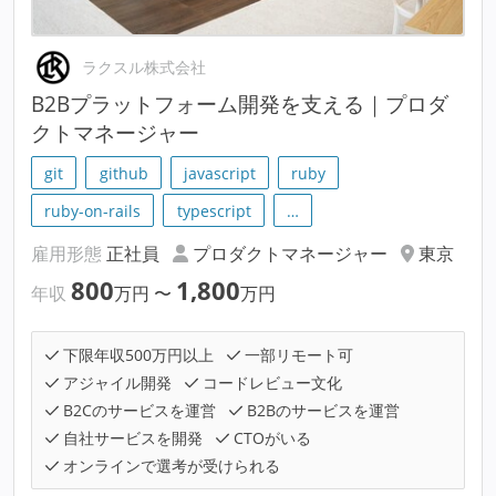
ラクスル株式会社
B2Bプラットフォーム開発を支える｜プロダ
クトマネージャー
git
github
javascript
ruby
ruby-on-rails
typescript
…
雇用形態
正社員
プロダクトマネージャー
東京
800
1,800
年収
万円
〜
万円
下限年収500万円以上
一部リモート可
アジャイル開発
コードレビュー文化
B2Cのサービスを運営
B2Bのサービスを運営
自社サービスを開発
CTOがいる
オンラインで選考が受けられる