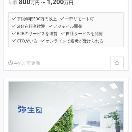
800
1,200
年収
万円
〜
万円
下限年収500万円以上
一部リモート可
SIer在籍者歓迎
アジャイル開発
B2Bのサービスを運営
自社サービスを開発
CTOがいる
オンラインで選考が受けられる
4ヶ月前更新