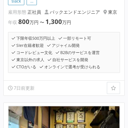
slack
…
雇用形態
正社員
バックエンドエンジニア
東京
800
1,300
年収
万円
〜
万円
下限年収500万円以上
一部リモート可
SIer在籍者歓迎
アジャイル開発
コードレビュー文化
B2Bのサービスを運営
東京以外の求人
自社サービスを開発
CTOがいる
オンラインで選考が受けられる
7日前更新