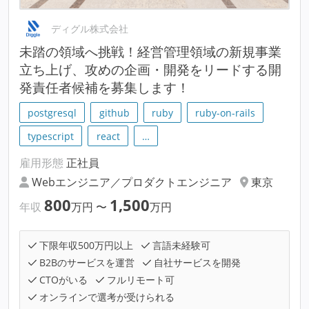
ディグル株式会社
未踏の領域へ挑戦！経営管理領域の新規事業
立ち上げ、攻めの企画・開発をリードする開
発責任者候補を募集します！
postgresql
github
ruby
ruby-on-rails
typescript
react
…
雇用形態
正社員
Webエンジニア／プロダクトエンジニア
東京
800
1,500
年収
万円
〜
万円
下限年収500万円以上
言語未経験可
B2Bのサービスを運営
自社サービスを開発
CTOがいる
フルリモート可
オンラインで選考が受けられる