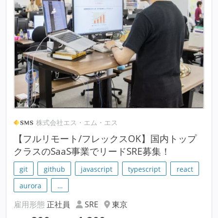
株式会社エス・エム・エス
【フルリモート/フレックスOK】国内トップ
クラスのSaaS事業でリードSRE募集！
git
github
javascript
typescript
react
aurora
…
雇用形態
正社員
SRE
東京