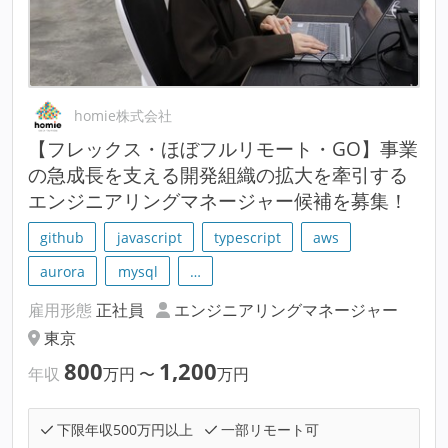
homie株式会社
【フレックス・ほぼフルリモート・GO】事業
の急成長を支える開発組織の拡大を牽引する
エンジニアリングマネージャー候補を募集！
github
javascript
typescript
aws
aurora
mysql
…
雇用形態
正社員
エンジニアリングマネージャー
東京
800
1,200
年収
万円
〜
万円
下限年収500万円以上
一部リモート可