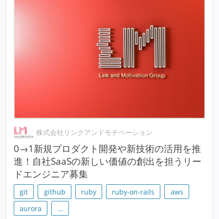
株式会社リンクアンドモチベーション
0→1新規プロダクト開発や新技術の活用を推
進！自社SaaSの新しい価値の創出を担うリー
ドエンジニア募集
git
github
ruby
ruby-on-rails
aws
aurora
…