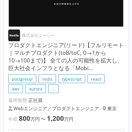
株式会社ニーリー
プロダクトエンジニア(リード)【フルリモート
｜マルチプロダクト(toB/toC, 0→1から
10→100まで)】 全ての人の可能性を拡大し、
巨大社会インフラとなる「Mobi...
postgresql
redis
typescript
react
aws
aurora
…
雇用形態
正社員
Webエンジニア／プロダクトエンジニア
東京
800
1,200
年収
万円
〜
万円