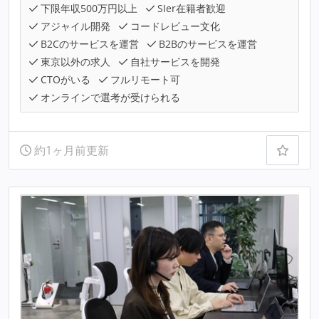
下限年収500万円以上
SIer在籍者歓迎
アジャイル開発
コードレビュー文化
B2Cのサービスを運営
B2Bのサービスを運営
東京以外の求人
自社サービスを開発
CTOがいる
フルリモート可
オンラインで選考が受けられる
約1ヶ月前更新