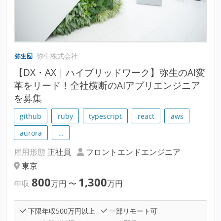
弥生株式会社
【DX・AX｜ハイブリッドワーク】弥生のAI変
革をリード！全社横断のAIアプリエンジニア
を募集
github
ruby
typescript
react
aws
aurora
…
雇用形態
正社員
フロントエンドエンジニア
東京
800
1,300
年収
万円
〜
万円
下限年収500万円以上
一部リモート可