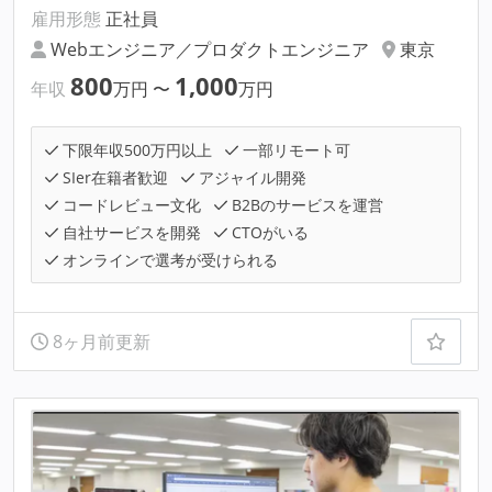
雇用形態
正社員
Webエンジニア／プロダクトエンジニア
東京
800
1,000
年収
万円
〜
万円
下限年収500万円以上
一部リモート可
SIer在籍者歓迎
アジャイル開発
コードレビュー文化
B2Bのサービスを運営
自社サービスを開発
CTOがいる
オンラインで選考が受けられる
8ヶ月前更新