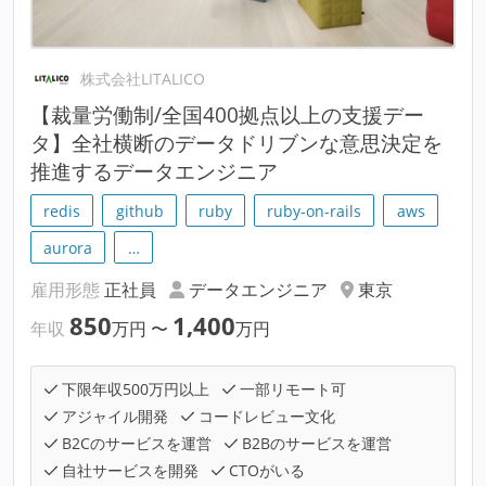
株式会社LITALICO
【裁量労働制/全国400拠点以上の支援デー
タ】全社横断のデータドリブンな意思決定を
推進するデータエンジニア
redis
github
ruby
ruby-on-rails
aws
aurora
…
雇用形態
正社員
データエンジニア
東京
850
1,400
年収
万円
〜
万円
下限年収500万円以上
一部リモート可
アジャイル開発
コードレビュー文化
B2Cのサービスを運営
B2Bのサービスを運営
自社サービスを開発
CTOがいる