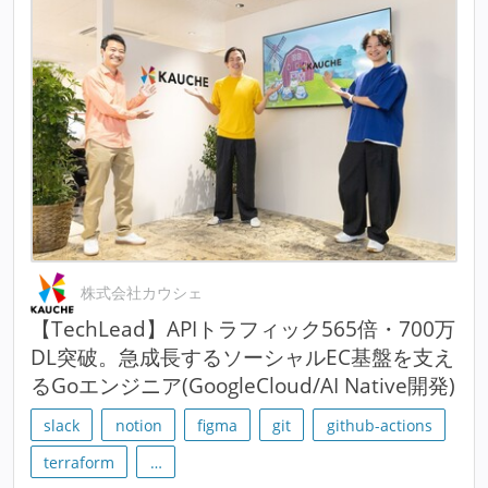
株式会社カウシェ
【TechLead】APIトラフィック565倍・700万
DL突破。急成長するソーシャルEC基盤を支え
るGoエンジニア(GoogleCloud/AI Native開発)
slack
notion
figma
git
github-actions
terraform
…