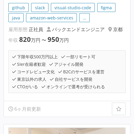
github
slack
visual-studio-code
figma
java
amazon-web-services
…
雇用形態
正社員
バックエンドエンジニア
京都
820
950
年収
万円
〜
万円
下限年収500万円以上
一部リモート可
SIer在籍者歓迎
アジャイル開発
コードレビュー文化
B2Cのサービスを運営
東京以外の求人
自社サービスを開発
CTOがいる
オンラインで選考が受けられる
6ヶ月前更新