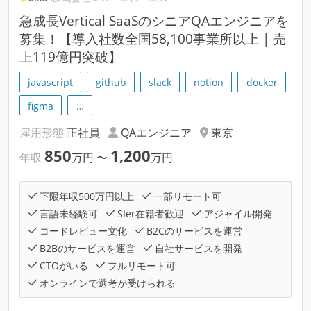
急成長Vertical SaaSのシニアQAエンジニアを
募集！【導入社数全国58,100事業所以上 | 売
上119億円突破】
javascript
github
slack
notion
docker
figma
…
雇用形態
正社員
QAエンジニア
東京
850
1,200
年収
万円
〜
万円
下限年収500万円以上
一部リモート可
言語未経験可
SIer在籍者歓迎
アジャイル開発
コードレビュー文化
B2Cのサービスを運営
B2Bのサービスを運営
自社サービスを開発
CTOがいる
フルリモート可
オンラインで選考が受けられる