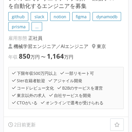
を自動化するエンジニアを募集
github
slack
notion
figma
dynamodb
prisma
…
雇用形態
正社員
機械学習エンジニア／AIエンジニア
東京
850
1,164
年収
万円
〜
万円
下限年収500万円以上
一部リモート可
SIer在籍者歓迎
アジャイル開発
コードレビュー文化
B2Bのサービスを運営
東京以外の求人
自社サービスを開発
CTOがいる
オンラインで選考が受けられる
2日前更新