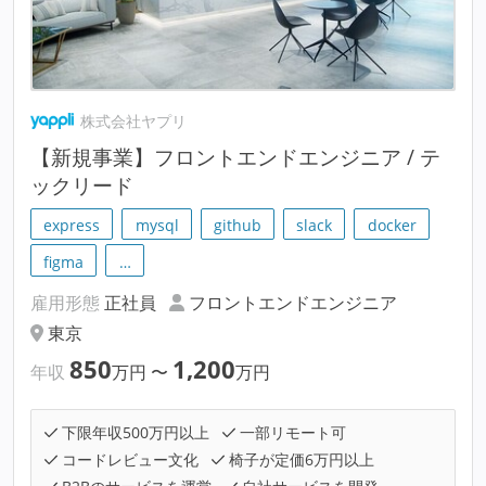
株式会社ヤプリ
【新規事業】フロントエンドエンジニア / テ
ックリード
express
mysql
github
slack
docker
figma
…
雇用形態
正社員
フロントエンドエンジニア
東京
850
1,200
年収
万円
〜
万円
下限年収500万円以上
一部リモート可
コードレビュー文化
椅子が定価6万円以上