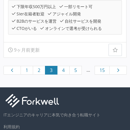
下限年収500万円以上
一部リモート可
SIer在籍者歓迎
アジャイル開発
B2Bのサービスを運営
自社サービスを開発
CTOがいる
オンラインで選考が受けられる
9ヶ月前更新
…
1
2
3
4
5
15
ITエンジニアのキャリアに本気で向き合う転職サイト
利用規約