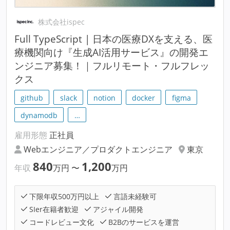
株式会社ispec
Full TypeScript | 日本の医療DXを支える、医
療機関向け『生成AI活用サービス』の開発エ
ンジニア募集！｜フルリモート・フルフレッ
クス
github
slack
notion
docker
figma
dynamodb
…
雇用形態
正社員
Webエンジニア／プロダクトエンジニア
東京
840
1,200
年収
万円
〜
万円
下限年収500万円以上
言語未経験可
SIer在籍者歓迎
アジャイル開発
コードレビュー文化
B2Bのサービスを運営