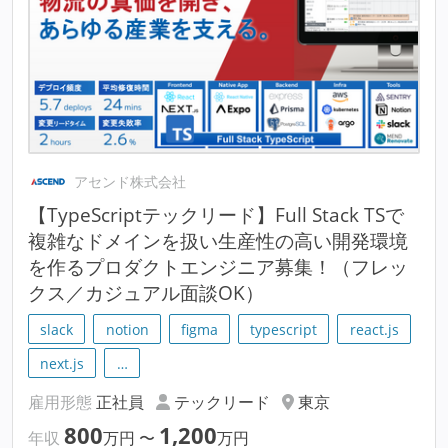
アセンド株式会社
【TypeScriptテックリード】Full Stack TSで
複雑なドメインを扱い生産性の高い開発環境
を作るプロダクトエンジニア募集！（フレッ
クス／カジュアル面談OK）
slack
notion
figma
typescript
react.js
next.js
…
雇用形態
正社員
テックリード
東京
800
1,200
年収
万円
〜
万円