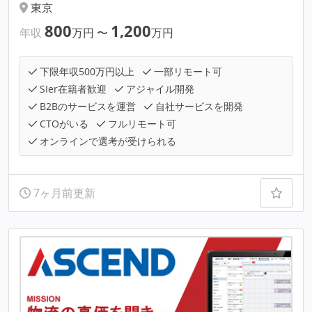
東京
800
1,200
年収
万円
〜
万円
下限年収500万円以上
一部リモート可
SIer在籍者歓迎
アジャイル開発
B2Bのサービスを運営
自社サービスを開発
CTOがいる
フルリモート可
オンラインで選考が受けられる
7ヶ月前更新