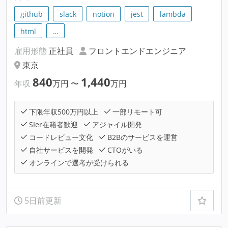
github
slack
notion
jest
lambda
html
…
雇用形態
正社員
フロントエンドエンジニア
東京
840
1,440
年収
万円
〜
万円
下限年収500万円以上
一部リモート可
SIer在籍者歓迎
アジャイル開発
コードレビュー文化
B2Bのサービスを運営
自社サービスを開発
CTOがいる
オンラインで選考が受けられる
5日前更新