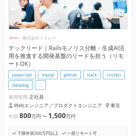
株式会社メドレー
テックリード｜Railsモノリス分離・生成AI活
用を推進する開発基盤のリードを担う（リモ
ートOK）
javascript
mysql
github
slack
circleci
datadog
…
雇用形態
正社員
Webエンジニア／プロダクトエンジニア
東京
800
1,500
年収
万円
〜
万円
下限年収500万円以上
一部リモート可