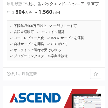
雇用形態
正社員
バックエンドエンジニア
東京
804
1,560
年収
万円
〜
万円
下限年収500万円以上
一部リモート可
言語未経験可
アジャイル開発
コードレビュー文化
B2Cのサービスを運営
自社サービスを開発
CTOがいる
オンラインで選考が受けられる
プログラミングスクール卒業生歓迎
約1ヶ月前更新