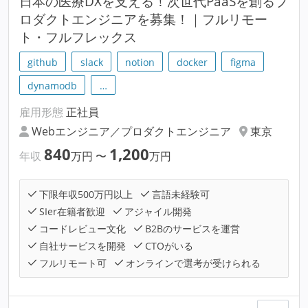
日本の医療DXを支える！次世代PaaSを創るプ
ロダクトエンジニアを募集！｜フルリモー
ト・フルフレックス
github
slack
notion
docker
figma
dynamodb
…
雇用形態
正社員
Webエンジニア／プロダクトエンジニア
東京
840
1,200
年収
万円
〜
万円
下限年収500万円以上
言語未経験可
SIer在籍者歓迎
アジャイル開発
コードレビュー文化
B2Bのサービスを運営
自社サービスを開発
CTOがいる
フルリモート可
オンラインで選考が受けられる