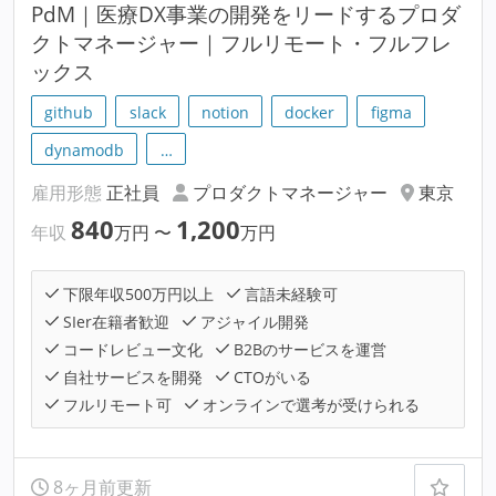
PdM｜医療DX事業の開発をリードするプロダ
クトマネージャー｜フルリモート・フルフレ
ックス
github
slack
notion
docker
figma
dynamodb
…
雇用形態
正社員
プロダクトマネージャー
東京
840
1,200
年収
万円
〜
万円
下限年収500万円以上
言語未経験可
SIer在籍者歓迎
アジャイル開発
コードレビュー文化
B2Bのサービスを運営
自社サービスを開発
CTOがいる
フルリモート可
オンラインで選考が受けられる
8ヶ月前更新