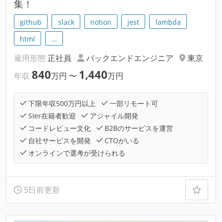
集！
github
slack
notion
jest
lambda
html
…
雇用形態
正社員
バックエンドエンジニア
東京
840
1,440
年収
万円
〜
万円
下限年収500万円以上
一部リモート可
SIer在籍者歓迎
アジャイル開発
コードレビュー文化
B2Bのサービスを運営
自社サービスを開発
CTOがいる
オンラインで選考が受けられる
5日前更新