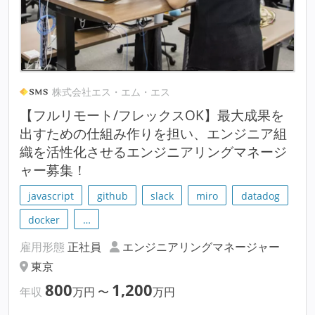
株式会社エス・エム・エス
【フルリモート/フレックスOK】最大成果を
出すための仕組み作りを担い、エンジニア組
織を活性化させるエンジニアリングマネージ
ャー募集！
javascript
github
slack
miro
datadog
docker
…
雇用形態
正社員
エンジニアリングマネージャー
東京
800
1,200
年収
万円
〜
万円