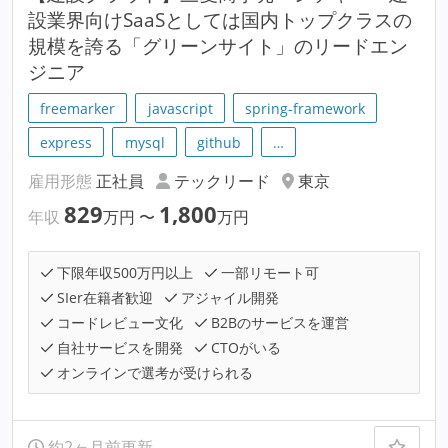
設業界向けSaaSとしては国内トップクラスの
規模を誇る「グリーンサイト」のリードエン
ジニア
freemarker
javascript
spring-framework
express
mysql
github
…
雇用形態
正社員
テックリード
東京
829
1,800
年収
万円
〜
万円
下限年収500万円以上
一部リモート可
SIer在籍者歓迎
アジャイル開発
コードレビュー文化
B2Bのサービスを運営
自社サービスを開発
CTOがいる
オンラインで選考が受けられる
約2ヶ月前更新