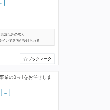
…
東京以外の求人
ラインで選考が受けられる
ブックマーク
事業の0→1をお任せしま
…