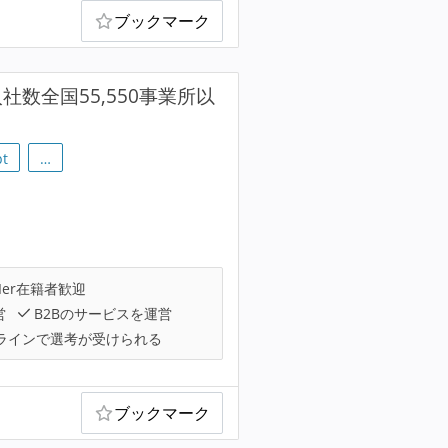
ブックマーク
入社数全国55,550事業所以
pt
…
Ier在籍者歓迎
営
B2Bのサービスを運営
ラインで選考が受けられる
ブックマーク