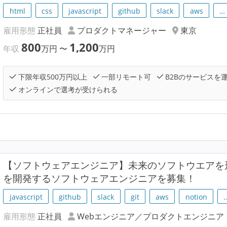
html
css
javascript
github
slack
aws
…
雇用形態
正社員
プロダクトマネージャー
東京
800
1,200
年収
万円
〜
万円
下限年収500万円以上
一部リモート可
B2Bのサービスを
オンラインで選考が受けられる
【ソフトウェアエンジニア】未来のソフトウエアを形に
を開発するソフトウェアエンジニアを募集！
javascript
github
slack
git
aws
notion
雇用形態
正社員
Webエンジニア／プロダクトエンジニア