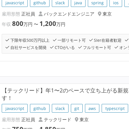
javascript
github
slack
java
spring
ios
雇用形態
正社員
バックエンドエンジニア
東京
800
1,200
年収
万円
〜
万円
下限年収500万円以上
一部リモート可
SIer在籍者歓迎
自社サービスを開発
CTOがいる
フルリモート可
オン
【テックリード】年1〜2のペースで立ち上がる新規
す！
javascript
github
slack
git
aws
typescript
雇用形態
正社員
テックリード
東京