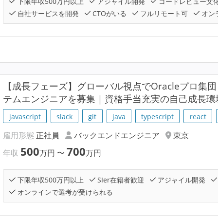
下限年収500万円以上
アジャイル開発
コードレビュー文
自社サービスを開発
CTOがいる
フルリモート可
オン
【成長フェーズ】グローバル視点でOracleプロ集
テムエンジニアを募集｜資格手当充実の自己成長環
javascript
slack
git
java
typescript
react
雇用形態
正社員
バックエンドエンジニア
東京
500
700
年収
万円
〜
万円
下限年収500万円以上
SIer在籍者歓迎
アジャイル開発
オンラインで選考が受けられる