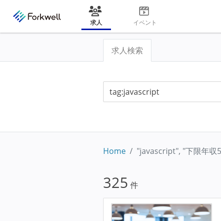
求人
イベント
求人検索
Home
"javascript", "下限
325
件