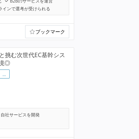
化
B2Bのサービスを運営
ラインで選考が受けられる
ブックマーク
団と挑む次世代EC基幹シス
境◎
…
自社サービスを開発