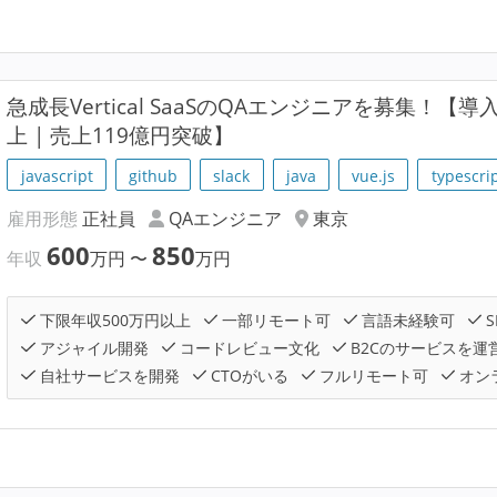
急成長Vertical SaaSのQAエンジニアを募集！【導
上 | 売上119億円突破】
javascript
github
slack
java
vue.js
typescri
雇用形態
正社員
QAエンジニア
東京
600
850
年収
万円
〜
万円
下限年収500万円以上
一部リモート可
言語未経験可
S
アジャイル開発
コードレビュー文化
B2Cのサービスを運
自社サービスを開発
CTOがいる
フルリモート可
オン