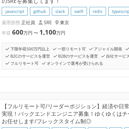
のSREを募集してます！
javascript
github
slack
swift
redis
typescri
雇用形態
正社員
SRE
東京
600
1,100
年収
万円
〜
万円
下限年収500万円以上
一部リモート可
アジャイル開発
B2Cのサービスを運営
B2Bのサービスを運営
自社サービ
フルリモート可
オンラインで選考が受けられる
【フルリモート可/リーダーポジション】経済や日常
実現！バックエンドエンジニア募集！ゆくゆくはチ
お任せします/フレックスタイム制◎