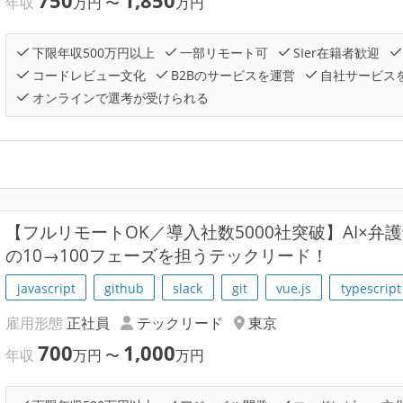
750
1,850
年収
万円
〜
万円
下限年収500万円以上
一部リモート可
SIer在籍者歓迎
コードレビュー文化
B2Bのサービスを運営
自社サービス
オンラインで選考が受けられる
【フルリモートOK／導入社数5000社突破】AI×弁護
の10→100フェーズを担うテックリード！
javascript
github
slack
git
vue.js
typescript
雇用形態
正社員
テックリード
東京
700
1,000
年収
万円
〜
万円