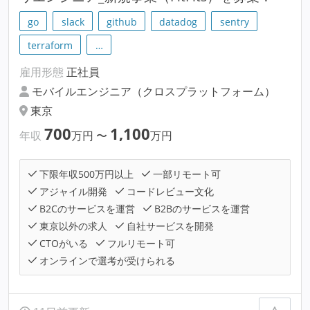
go
slack
github
datadog
sentry
terraform
…
雇用形態
正社員
モバイルエンジニア（クロスプラットフォーム）
東京
700
1,100
年収
万円
〜
万円
下限年収500万円以上
一部リモート可
アジャイル開発
コードレビュー文化
B2Cのサービスを運営
B2Bのサービスを運営
東京以外の求人
自社サービスを開発
CTOがいる
フルリモート可
オンラインで選考が受けられる