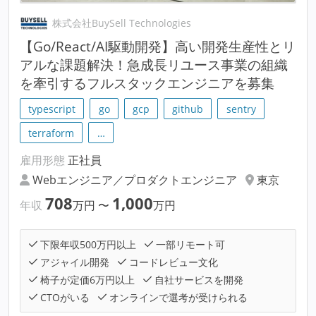
株式会社BuySell Technologies
【Go/React/AI駆動開発】高い開発生産性とリ
アルな課題解決！急成長リユース事業の組織
を牽引するフルスタックエンジニアを募集
typescript
go
gcp
github
sentry
terraform
…
雇用形態
正社員
Webエンジニア／プロダクトエンジニア
東京
708
1,000
年収
万円
〜
万円
下限年収500万円以上
一部リモート可
アジャイル開発
コードレビュー文化
椅子が定価6万円以上
自社サービスを開発
CTOがいる
オンラインで選考が受けられる