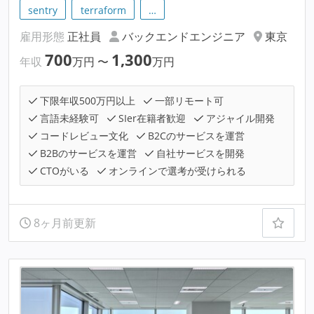
sentry
terraform
…
雇用形態
正社員
バックエンドエンジニア
東京
700
1,300
年収
万円
〜
万円
下限年収500万円以上
一部リモート可
言語未経験可
SIer在籍者歓迎
アジャイル開発
コードレビュー文化
B2Cのサービスを運営
B2Bのサービスを運営
自社サービスを開発
CTOがいる
オンラインで選考が受けられる
8ヶ月前更新