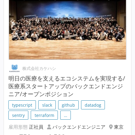
株式会社カケハシ
明⽇の医療を支えるエコシステムを実現する/
医療系スタートアップのバックエンドエンジ
ニア/オープンポジション
typescript
slack
github
datadog
sentry
terraform
…
雇用形態
正社員
バックエンドエンジニア
東京