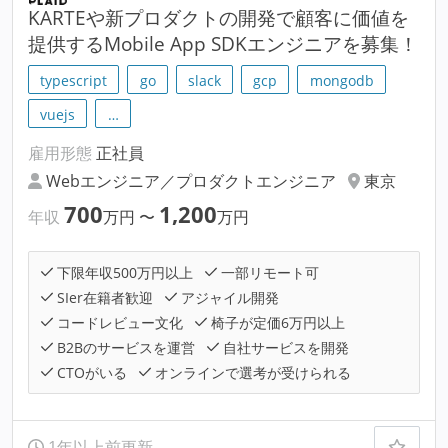
KARTEや新プロダクトの開発で顧客に価値を
提供するMobile App SDKエンジニアを募集！
typescript
go
slack
gcp
mongodb
vuejs
…
雇用形態
正社員
Webエンジニア／プロダクトエンジニア
東京
700
1,200
年収
万円
〜
万円
下限年収500万円以上
一部リモート可
SIer在籍者歓迎
アジャイル開発
コードレビュー文化
椅子が定価6万円以上
B2Bのサービスを運営
自社サービスを開発
CTOがいる
オンラインで選考が受けられる
1年以上前更新