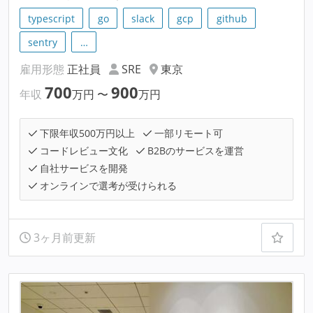
typescript
go
slack
gcp
github
sentry
…
雇用形態
正社員
SRE
東京
700
900
年収
万円
〜
万円
下限年収500万円以上
一部リモート可
コードレビュー文化
B2Bのサービスを運営
自社サービスを開発
オンラインで選考が受けられる
3ヶ月前更新