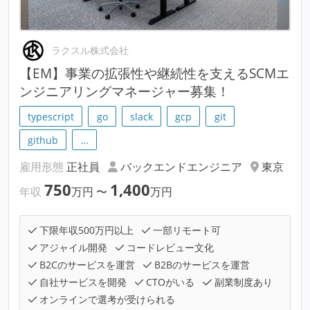
ラクスル株式会社
【EM】事業の拡張性や継続性を支えるSCMエ
ンジニアリングマネージャー募集！
typescript
go
slack
gcp
git
github
…
雇用形態
正社員
バックエンドエンジニア
東京
750
1,400
年収
万円
〜
万円
下限年収500万円以上
一部リモート可
アジャイル開発
コードレビュー文化
B2Cのサービスを運営
B2Bのサービスを運営
自社サービスを開発
CTOがいる
副業制度あり
オンラインで選考が受けられる