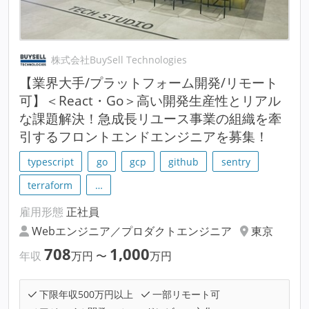
株式会社BuySell Technologies
【業界大手/プラットフォーム開発/リモート
可】＜React・Go＞高い開発生産性とリアル
な課題解決！急成長リユース事業の組織を牽
引するフロントエンドエンジニアを募集！
typescript
go
gcp
github
sentry
terraform
…
雇用形態
正社員
Webエンジニア／プロダクトエンジニア
東京
708
1,000
年収
万円
〜
万円
下限年収500万円以上
一部リモート可