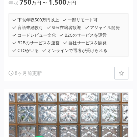
750
1,500
年収
万円
〜
万円
下限年収500万円以上
一部リモート可
言語未経験可
SIer在籍者歓迎
アジャイル開発
コードレビュー文化
B2Cのサービスを運営
B2Bのサービスを運営
自社サービスを開発
CTOがいる
オンラインで選考が受けられる
8ヶ月前更新