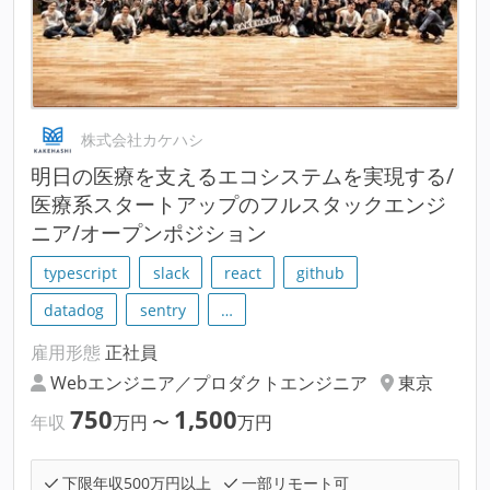
株式会社カケハシ
明⽇の医療を支えるエコシステムを実現する/
医療系スタートアップのフルスタックエンジ
ニア/オープンポジション
typescript
slack
react
github
datadog
sentry
…
雇用形態
正社員
Webエンジニア／プロダクトエンジニア
東京
750
1,500
年収
万円
〜
万円
下限年収500万円以上
一部リモート可