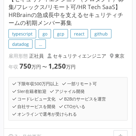
集/フレックス/リモート可/HR Tech SaaS】
HRBrainの急成長中を支えるセキュリティチ
ームの初期メンバー募集
typescript
go
gcp
react
github
datadog
…
雇用形態
正社員
セキュリティエンジニア
東京
750
1,250
年収
万円
〜
万円
下限年収500万円以上
一部リモート可
SIer在籍者歓迎
アジャイル開発
コードレビュー文化
B2Bのサービスを運営
自社サービスを開発
CTOがいる
オンラインで選考が受けられる