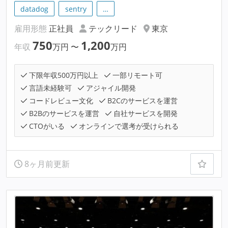
datadog
sentry
…
雇用形態
正社員
テックリード
東京
750
1,200
年収
万円
〜
万円
下限年収500万円以上
一部リモート可
言語未経験可
アジャイル開発
コードレビュー文化
B2Cのサービスを運営
B2Bのサービスを運営
自社サービスを開発
CTOがいる
オンラインで選考が受けられる
8ヶ月前更新