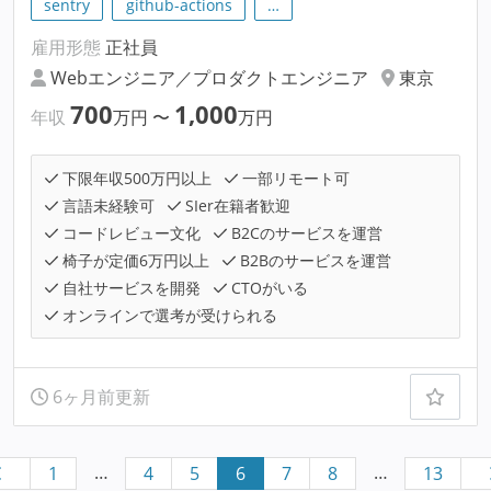
sentry
github-actions
…
雇用形態
正社員
Webエンジニア／プロダクトエンジニア
東京
700
1,000
年収
万円
〜
万円
下限年収500万円以上
一部リモート可
言語未経験可
SIer在籍者歓迎
コードレビュー文化
B2Cのサービスを運営
椅子が定価6万円以上
B2Bのサービスを運営
自社サービスを開発
CTOがいる
オンラインで選考が受けられる
6ヶ月前更新
…
…
1
4
5
6
7
8
13