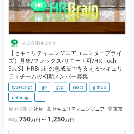
株式会社HRBrain
【セキュリティエンジニア（エンタープライ
ズ）募集/フレックス/リモート可/HR Tech
SaaS】HRBrainの急成長中を支えるセキュリ
ティチームの初期メンバー募集
typescript
go
gcp
react
github
datadog
…
雇用形態
正社員
セキュリティエンジニア
東京
750
1,250
年収
万円
〜
万円