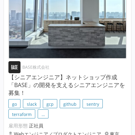
BASE株式会社
【シニアエンジニア】ネットショップ作成
「BASE」の開発を支えるシニアエンジニアを
募集！
go
slack
gcp
github
sentry
terraform
…
雇用形態
正社員
Webエンジニア／プロダクトエンジニア
東京