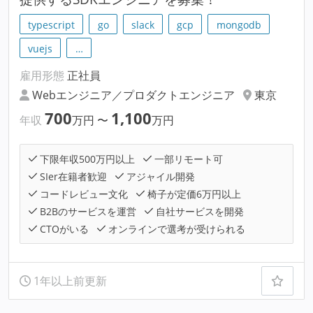
typescript
go
slack
gcp
mongodb
vuejs
…
雇用形態
正社員
Webエンジニア／プロダクトエンジニア
東京
700
1,100
年収
万円
〜
万円
下限年収500万円以上
一部リモート可
SIer在籍者歓迎
アジャイル開発
コードレビュー文化
椅子が定価6万円以上
B2Bのサービスを運営
自社サービスを開発
CTOがいる
オンラインで選考が受けられる
1年以上前更新