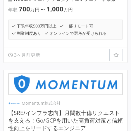
700
1,000
年収
万円
〜
万円
下限年収500万円以上
一部リモート可
副業制度あり
オンラインで選考が受けられる
3ヶ月前更新
Momentum株式会社
【SRE/インフラ志向】月間数十億リクエスト
を支える！Go/GCPを用いた高負荷対策と信頼
性向上をリードするエンジニア