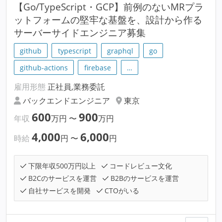
【Go/TypeScript・GCP】前例のないMRプラ
ットフォームの堅牢な基盤を、設計から作る
サーバーサイドエンジニア募集
github
typescript
graphql
go
github-actions
firebase
…
雇用形態
正社員,業務委託
バックエンドエンジニア
東京
600
900
年収
万円
〜
万円
4,000
6,000
時給
円
〜
円
下限年収500万円以上
コードレビュー文化
B2Cのサービスを運営
B2Bのサービスを運営
自社サービスを開発
CTOがいる