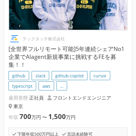
テックタッチ株式会社
[全世界フルリモート可能]5年連続シェアNo1
企業でAIagent新規事業に挑戦するFEを募
集！！
github
slack
github-copilot
cursor
typescript
aws
…
雇用形態
正社員
フロントエンドエンジニア
東京
700
1,500
年収
万円
〜
万円
下限年収500万円以上
言語未経験可