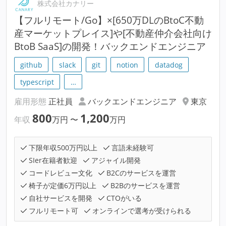
株式会社カナリー
【フルリモート/Go】×[650万DLのBtoC不動
産マーケットプレイス]や[不動産仲介会社向け
BtoB SaaS]の開発！バックエンドエンジニア
github
slack
git
notion
datadog
typescript
…
雇用形態
正社員
バックエンドエンジニア
東京
800
1,200
年収
万円
〜
万円
下限年収500万円以上
言語未経験可
SIer在籍者歓迎
アジャイル開発
コードレビュー文化
B2Cのサービスを運営
椅子が定価6万円以上
B2Bのサービスを運営
自社サービスを開発
CTOがいる
フルリモート可
オンラインで選考が受けられる