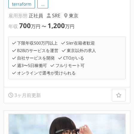
terraform
…
雇用形態
正社員
SRE
東京
700
1,200
年収
万円
〜
万円
下限年収500万円以上
SIer在籍者歓迎
B2Bのサービスを運営
東京以外の求人
自社サービスを開発
CTOがいる
週3〜5日稼働可
フルリモート可
オンラインで選考が受けられる
3ヶ月前更新