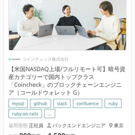
コインチェック株式会社
【米国NASDAQ上場/フルリモート可】暗号資
産カテゴリーで国内トップクラス
「Coincheck」のブロックチェーンエンジニ
ア（コールドウォレット G）
mysql
github
slack
confluence
ruby
ruby-on-rails
…
雇用形態
正社員
バックエンドエンジニア
東京