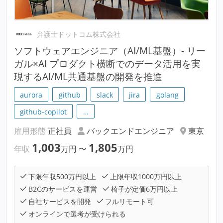
弁護士ドットコム株式会社
ソフトウェアエンジニア（AI/ML基盤）- リー
ガル×AI プロダクト横断でのデータ活用を実
現するAI/ML共通基盤の開発を推進
aurora
github
slack
jira
golang
github-copilot
…
雇用形態
正社員
バックエンドエンジニア
東京
1,003
1,805
年収
万円
〜
万円
下限年収500万円以上
上限年収1000万円以上
B2Cのサービスを運営
椅子が定価6万円以上
自社サービスを開発
フルリモート可
オンラインで選考が受けられる