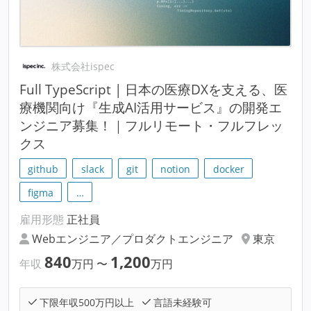
株式会社ispec
Full TypeScript | 日本の医療DXを支える、医
療機関向け『生成AI活用サービス』の開発エ
ンジニア募集！｜フルリモート・フルフレッ
クス
github
slack
git
notion
docker
figma
…
雇用形態
正社員
Webエンジニア／プロダクトエンジニア
東京
840
1,200
年収
万円
〜
万円
下限年収500万円以上
言語未経験可