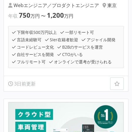
Webエンジニア／プロダクトエンジニア
東京
750
1,200
年収
万円
〜
万円
下限年収500万円以上
一部リモート可
言語未経験可
SIer在籍者歓迎
アジャイル開発
コードレビュー文化
B2Bのサービスを運営
自社サービスを開発
CTOがいる
フルリモート可
オンラインで選考が受けられる
3日前更新