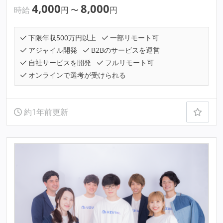
4,000
8,000
時給
円
〜
円
下限年収500万円以上
一部リモート可
アジャイル開発
B2Bのサービスを運営
自社サービスを開発
フルリモート可
オンラインで選考が受けられる
約1年前更新