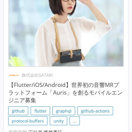
株式会社GATARI
【Flutter/iOS/Android】世界初の音響MRプ
ラットフォーム「Auris」を創るモバイルエン
ジニア募集
github
flutter
graphql
github-actions
protocol-buffers
unity
…