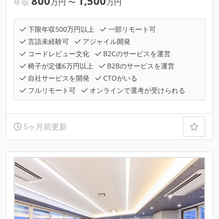
800
1,500
年収
万円
〜
万円
下限年収500万円以上
一部リモート可
言語未経験可
アジャイル開発
コードレビュー文化
B2Cのサービスを運営
椅子が定価6万円以上
B2Bのサービスを運営
自社サービスを開発
CTOがいる
フルリモート可
オンラインで選考が受けられる
5ヶ月前更新