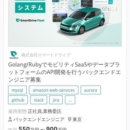
株式会社スマートドライブ
Golang/RubyでモビリティSaaSやデータプラ
ットフォームのAPI開発を行うバックエンドエ
ンジニア募集
mysql
amazon-web-services
aurora
github
slack
jira
…
雇用形態
正社員,業務委託
バックエンドエンジニア
東京
550
900
年収
万円
〜
万円