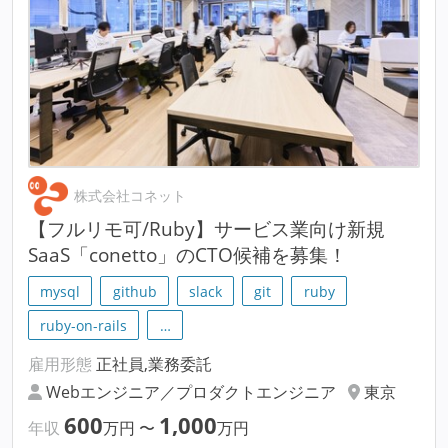
株式会社コネット
【フルリモ可/Ruby】サービス業向け新規
SaaS「conetto」のCTO候補を募集！
mysql
github
slack
git
ruby
ruby-on-rails
…
雇用形態
正社員,業務委託
Webエンジニア／プロダクトエンジニア
東京
600
1,000
年収
万円
〜
万円