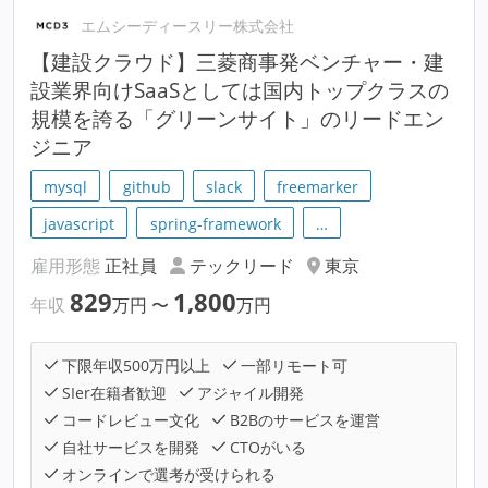
エムシーディースリー株式会社
【建設クラウド】三菱商事発ベンチャー・建
設業界向けSaaSとしては国内トップクラスの
規模を誇る「グリーンサイト」のリードエン
ジニア
mysql
github
slack
freemarker
javascript
spring-framework
…
雇用形態
正社員
テックリード
東京
829
1,800
年収
万円
〜
万円
下限年収500万円以上
一部リモート可
SIer在籍者歓迎
アジャイル開発
コードレビュー文化
B2Bのサービスを運営
自社サービスを開発
CTOがいる
オンラインで選考が受けられる