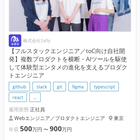
株式会社Sally
【フルスタックエンジニア／toC向け自社開
発】複数プロダクトを横断・AIツールを駆使
して体験型エンタメの進化を支えるプロダク
トエンジニア
github
slack
git
figma
typescript
react
…
雇用形態
正社員
Webエンジニア／プロダクトエンジニア
東京
500
900
年収
万円
〜
万円