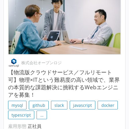
株式会社オープンロジ
【物流版クラウドサービス／フルリモート
可】物理×ITという難易度の高い領域で、業界
の本質的な課題解決に挑戦するWebエンジニ
アを募集！
mysql
github
slack
javascript
docker
typescript
…
雇用形態
正社員