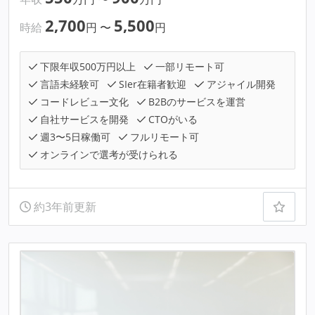
2,700
5,500
時給
円
〜
円
下限年収500万円以上
一部リモート可
言語未経験可
SIer在籍者歓迎
アジャイル開発
コードレビュー文化
B2Bのサービスを運営
自社サービスを開発
CTOがいる
週3〜5日稼働可
フルリモート可
オンラインで選考が受けられる
約3年前更新