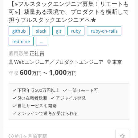
【※フルスタックエンジニア募集！リモートも
可※】裁量ある環境で、プロダクトを横断して
担うフルスタックエンジニアへ★
github
slack
git
ruby
ruby-on-rails
redmine
…
雇用形態
正社員
Webエンジニア／プロダクトエンジニア
東京
600
1,000
年収
万円
〜
万円
下限年収500万円以上
一部リモート可
SIer在籍者歓迎
アジャイル開発
自社サービスを開発
オンラインで選考が受けられる
約1ヶ月前更新