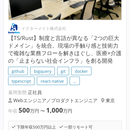
ドクターメイト株式会社
【TS/Rust】制度と言語が異なる「2つの巨大
ドメイン」を統合。現場の手触り感と技術力
で複雑な業務フローを解きほぐし、医療×介護
の「止まらない社会インフラ」を創る開発
github
bigquery
git
docker
typescript
react-native
…
雇用形態
正社員
Webエンジニア／プロダクトエンジニア
東京
500
1,000
年収
万円
〜
万円
下限年収500万円以上
一部リモート可