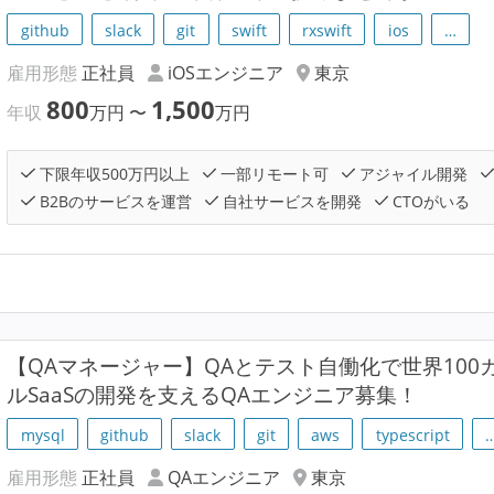
github
slack
git
swift
rxswift
ios
…
雇用形態
正社員
iOSエンジニア
東京
800
1,500
年収
万円
〜
万円
下限年収500万円以上
一部リモート可
アジャイル開発
B2Bのサービスを運営
自社サービスを開発
CTOがいる
【QAマネージャー】QAとテスト自働化で世界10
ルSaaSの開発を支えるQAエンジニア募集！
mysql
github
slack
git
aws
typescript
雇用形態
正社員
QAエンジニア
東京