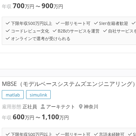
700
900
年収
万円
〜
万円
下限年収500万円以上
一部リモート可
SIer在籍者歓迎
コードレビュー文化
B2Bのサービスを運営
自社サービス
オンラインで選考が受けられる
MBSE（モデルベースシステムズエンジニアリング
matlab
simulink
雇用形態
正社員
アーキテクト
神奈川
600
1,100
年収
万円
〜
万円
下限年収500万円以上
一部リモート可
言語未経験可
S