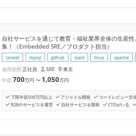
自社サービスを通じて教育・福祉業界全体の生産性と
集！（Embedded SRE／プロダクト担当）
laravel
mysql
github
slack
linux
apache
雇用形態
正社員
SRE
東京
700
1,050
年収
万円
〜
万円
下限年収500万円以上
アジャイル開発
コードレビュー文
B2Bのサービスを運営
自社サービスを開発
CTOがいる