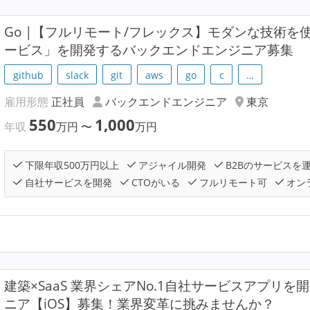
Go |【フルリモート/フレックス】モダンな技術
ービス」を開発するバックエンドエンジニア募集
github
slack
git
aws
go
c
…
雇用形態
正社員
バックエンドエンジニア
東京
550
1,000
年収
万円
〜
万円
下限年収500万円以上
アジャイル開発
B2Bのサービスを
自社サービスを開発
CTOがいる
フルリモート可
オン
建築×SaaS 業界シェアNo.1自社サービスアプリ
ニア【iOS】募集！業界変革に挑みませんか？