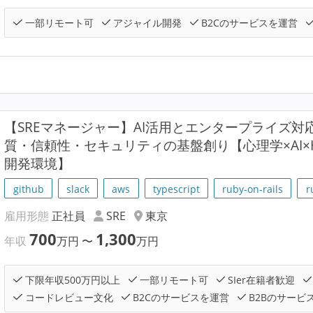
一部リモート可
アジャイル開発
B2Cのサービスを運営
【SREマネージャー】AI活用とエンタープライズ
質・信頼性・セキュリティの基盤創り【心理学×AI×HR
開発環境】
github
slack
aws
typescript
ruby-on-rails
r
雇用形態
正社員
SRE
東京
700
1,300
年収
万円
〜
万円
下限年収500万円以上
一部リモート可
SIer在籍者歓迎
コードレビュー文化
B2Cのサービスを運営
B2Bのサービ