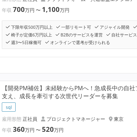
700
1,100
年収
万円
〜
万円
下限年収500万円以上
一部リモート可
アジャイル開発
椅子が定価6万円以上
B2Bのサービスを運営
自社サービス
週3〜5日稼働可
オンラインで選考が受けられる
【開発PM補佐】未経験からPMへ！急成長中の自
支え、成長を牽引する次世代リーダーを募集
sql
雇用形態
正社員
プロジェクトマネージャー
東京
360
520
年収
万円
〜
万円