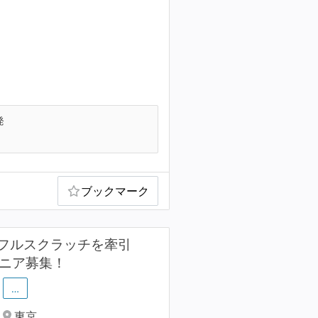
発
ブックマーク
フルスクラッチを牽引
ジニア募集！
…
東京