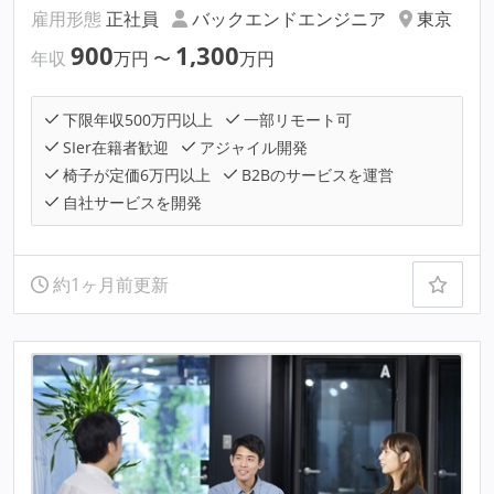
雇用形態
正社員
バックエンドエンジニア
東京
900
1,300
年収
万円
〜
万円
下限年収500万円以上
一部リモート可
SIer在籍者歓迎
アジャイル開発
椅子が定価6万円以上
B2Bのサービスを運営
自社サービスを開発
約1ヶ月前更新