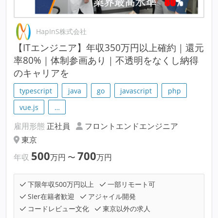
HapInS株式会社
【ITエンジニア】年収350万円以上確約｜還元
率80%｜体制参画あり｜不透明をなくし納得
のキャリアを
typescript
java
go
javascript
php
vue.js
…
雇用形態
正社員
フロントエンドエンジニア
東京
500
700
年収
万円
〜
万円
下限年収500万円以上
一部リモート可
SIer在籍者歓迎
アジャイル開発
コードレビュー文化
東京以外の求人