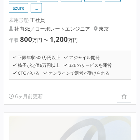
azure
…
雇用形態
正社員
社内SE／コーポレートエンジニア
東京
800
1,200
年収
万円
〜
万円
下限年収500万円以上
アジャイル開発
椅子が定価6万円以上
B2Bのサービスを運営
CTOがいる
オンラインで選考が受けられる
6ヶ月前更新