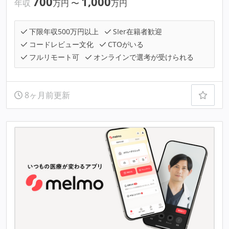
700
1,000
年収
万円
〜
万円
下限年収500万円以上
SIer在籍者歓迎
コードレビュー文化
CTOがいる
フルリモート可
オンラインで選考が受けられる
8ヶ月前更新