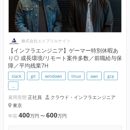
株式会社エイプリルナイツ
【インフラエンジニア】ゲーマー特別休暇あ
り◎ 成長環境/リモート案件多数／前職給与保
障／平均残業7H
slack
git
windows
linux
aws
gcp
…
雇用形態
正社員
クラウド・インフラエンジニア
東京
400
600
年収
万円
〜
万円