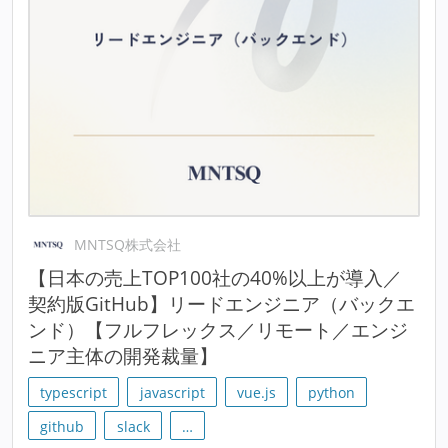
MNTSQ株式会社
【日本の売上TOP100社の40%以上が導入／
契約版GitHub】リードエンジニア（バックエ
ンド）【フルフレックス／リモート／エンジ
ニア主体の開発裁量】
typescript
javascript
vue.js
python
github
slack
…