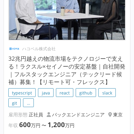
ハコベル株式会社
32兆円越えの物流市場をテクノロジーで支え
る！ラクスル×セイノーの安定基盤｜自社開発
｜フルスタックエンジニア（テックリード候
補）募集！【リモート可・フレックス】
typescript
java
react
github
slack
git
…
雇用形態
正社員
バックエンドエンジニア
東京
600
1,200
年収
万円
〜
万円