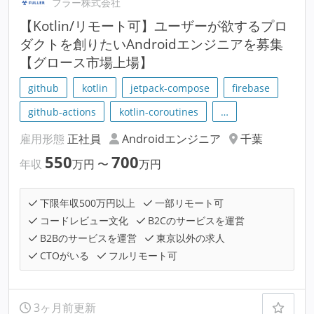
フラー株式会社
【Kotlin/リモート可】ユーザーが欲するプロ
ダクトを創りたいAndroidエンジニアを募集
【グロース市場上場】
github
kotlin
jetpack-compose
firebase
github-actions
kotlin-coroutines
…
雇用形態
正社員
Androidエンジニア
千葉
550
700
年収
万円
〜
万円
下限年収500万円以上
一部リモート可
コードレビュー文化
B2Cのサービスを運営
B2Bのサービスを運営
東京以外の求人
CTOがいる
フルリモート可
3ヶ月前更新