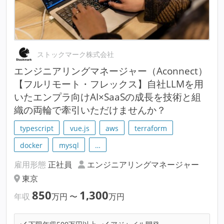
ストックマーク株式会社
エンジニアリングマネージャー（Aconnect）
【フルリモート・フレックス】自社LLMを用
いたエンプラ向けAI×SaaSの成長を技術と組
織の両輪で牽引いただけませんか？
typescript
vue.js
aws
terraform
docker
mysql
…
雇用形態
正社員
エンジニアリングマネージャー
東京
850
1,300
年収
万円
〜
万円