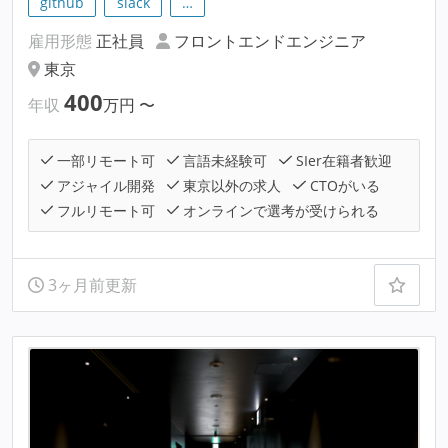
github
slack
…
雇用形態
正社員
フロントエンドエンジニア
東京
400
年収
万円
〜
一部リモート可
言語未経験可
SIer在籍者歓迎
アジャイル開発
東京以外の求人
CTOがいる
フルリモート可
オンラインで選考が受けられる
3ヶ月前更新