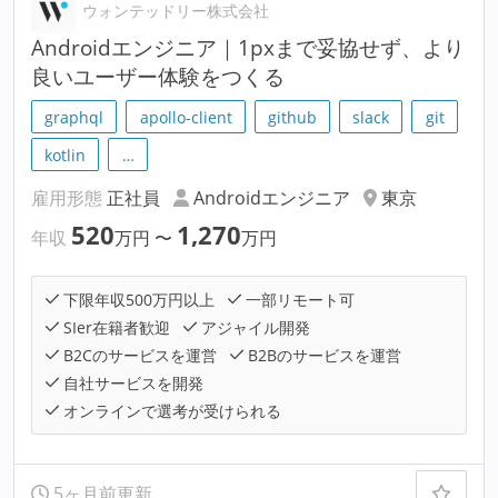
ウォンテッドリー株式会社
Androidエンジニア｜1pxまで妥協せず、より
良いユーザー体験をつくる
graphql
apollo-client
github
slack
git
kotlin
…
雇用形態
正社員
Androidエンジニア
東京
520
1,270
年収
万円
〜
万円
下限年収500万円以上
一部リモート可
SIer在籍者歓迎
アジャイル開発
B2Cのサービスを運営
B2Bのサービスを運営
自社サービスを開発
オンラインで選考が受けられる
5ヶ月前更新