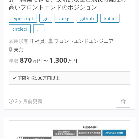
高いフロントエンドのポジション
typescript
go
vue.js
github
kotlin
circleci
…
雇用形態
正社員
フロントエンドエンジニア
東京
870
1,300
年収
万円
〜
万円
下限年収500万円以上
2ヶ月前更新