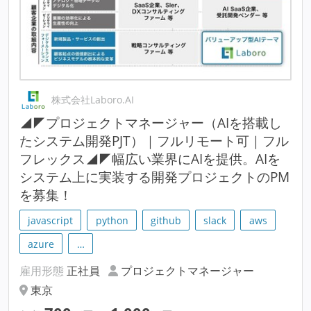
株式会社Laboro.AI
◢◤プロジェクトマネージャー（AIを搭載し
たシステム開発PJT）｜フルリモート可｜フル
フレックス◢◤幅広い業界にAIを提供。AIを
システム上に実装する開発プロジェクトのPM
を募集！
javascript
python
github
slack
aws
azure
…
雇用形態
正社員
プロジェクトマネージャー
東京