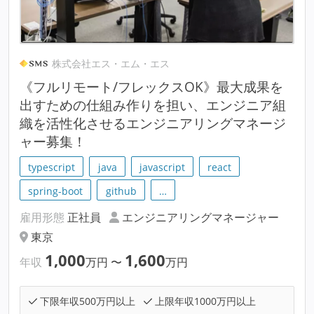
株式会社エス・エム・エス
《フルリモート/フレックスOK》最大成果を
出すための仕組み作りを担い、エンジニア組
織を活性化させるエンジニアリングマネージ
ャー募集！
typescript
java
javascript
react
spring-boot
github
…
雇用形態
正社員
エンジニアリングマネージャー
東京
1,000
1,600
年収
万円
〜
万円
下限年収500万円以上
上限年収1000万円以上