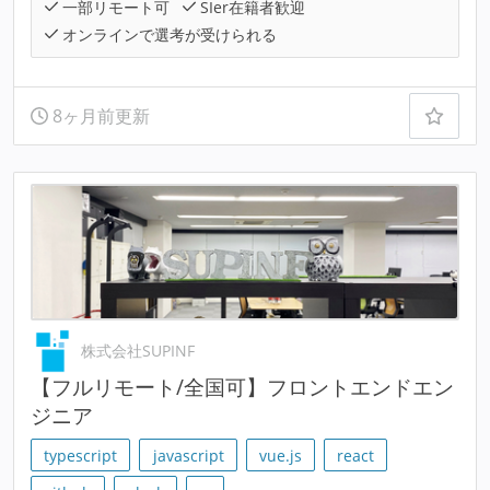
一部リモート可
SIer在籍者歓迎
オンラインで選考が受けられる
8ヶ月前更新
株式会社SUPINF
【フルリモート/全国可】フロントエンドエン
ジニア
typescript
javascript
vue.js
react