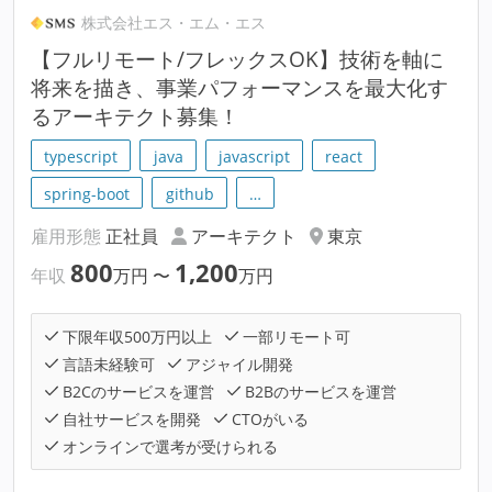
株式会社エス・エム・エス
【フルリモート/フレックスOK】技術を軸に
将来を描き、事業パフォーマンスを最大化す
るアーキテクト募集！
typescript
java
javascript
react
spring-boot
github
…
雇用形態
正社員
アーキテクト
東京
800
1,200
年収
万円
〜
万円
下限年収500万円以上
一部リモート可
言語未経験可
アジャイル開発
B2Cのサービスを運営
B2Bのサービスを運営
自社サービスを開発
CTOがいる
オンラインで選考が受けられる