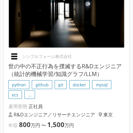
シンプルフォーム株式会社
世の中の不正行為を撲滅するR&Dエンジニア
（統計的機械学習/知識グラフ/LLM）
python
github
git
docker
mysql
ecs
…
雇用形態
正社員
R&Dエンジニア／リサーチエンジニア
東京
800
1,500
年収
万円
〜
万円