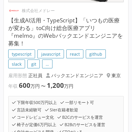
株式会社メドレー
【生成AI活用・TypeScript】「いつもの医療
が変わる」toC向け総合医療アプリ
『melmo』のWebバックエンドエンジニアを
募集！
typescript
javascript
react
github
slack
git
…
雇用形態
正社員
バックエンドエンジニア
東京
600
1,200
年収
万円
〜
万円
下限年収500万円以上
一部リモート可
言語未経験可
SIer在籍者歓迎
コードレビュー文化
B2Cのサービスを運営
椅子が定価6万円以上
B2Bのサービスを運営
自社サービスを開発
CTOがいる