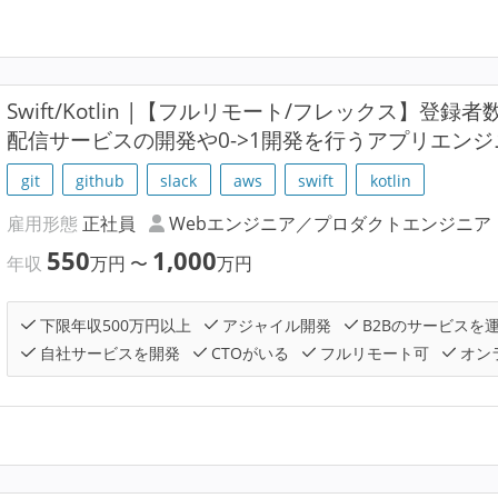
Swift/Kotlin |【フルリモート/フレックス】登
配信サービスの開発や0->1開発を行うアプリエンジ
git
github
slack
aws
swift
kotlin
雇用形態
正社員
Webエンジニア／プロダクトエンジニア
550
1,000
年収
万円
〜
万円
下限年収500万円以上
アジャイル開発
B2Bのサービスを
自社サービスを開発
CTOがいる
フルリモート可
オン