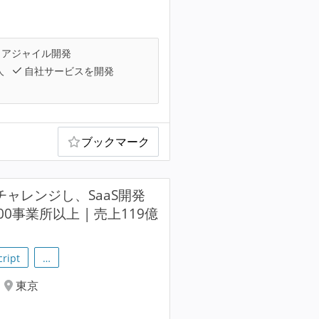
アジャイル開発
人
自社サービスを開発
ブックマーク
ャレンジし、SaaS開発
事業所以上 | 売上119億
cript
…
東京