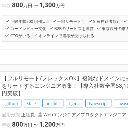
800
1,300
年収
万円
〜
万円
下限年収500万円以上
一部リモート可
SIer在籍者歓迎
コードレビュー文化
B2Bのサービスを運営
東京以外の求
CTOがいる
オンラインで選考が受けられる
【フルリモート/フレックスOK】複雑なドメインにチ
をリードするエンジニア募集！【導入社数全国58,100
円突破】
github
slack
ansible
figma
typescript
javas
雇用形態
正社員
Webエンジニア／プロダクトエンジニア
800
1,200
年収
万円
〜
万円