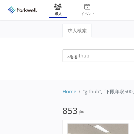
求人
イベント
求人検索
Home
"github", "下限年収5
853
件