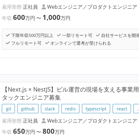
雇用形態
正社員
Webエンジニア／プロダクトエンジニア
600
1,000
年収
万円
〜
万円
下限年収500万円以上
一部リモート可
自社サービスを開
フルリモート可
オンラインで選考が受けられる
【Next.js × NestJS】ビル運営の現場を支える事業
タックエンジニア募集
git
github
slack
redis
typescript
react
雇用形態
正社員
Webエンジニア／プロダクトエンジニア
650
800
年収
万円
〜
万円