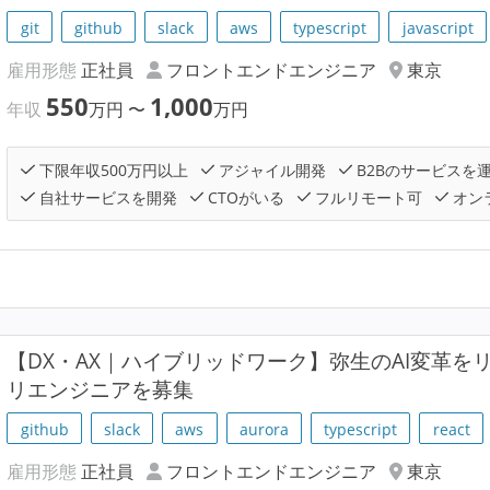
git
github
slack
aws
typescript
javascript
雇用形態
正社員
フロントエンドエンジニア
東京
550
1,000
年収
万円
〜
万円
下限年収500万円以上
アジャイル開発
B2Bのサービスを
自社サービスを開発
CTOがいる
フルリモート可
オン
【DX・AX｜ハイブリッドワーク】弥生のAI変革を
リエンジニアを募集
github
slack
aws
aurora
typescript
react
雇用形態
正社員
フロントエンドエンジニア
東京