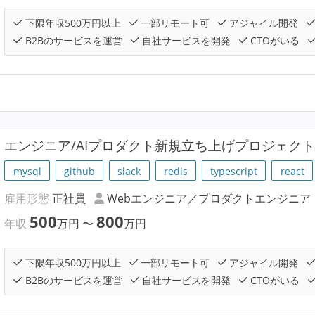
下限年収500万円以上
一部リモート可
アジャイル開発
B2Bのサービスを運営
自社サービスを開発
CTOがいる
エンジニア/AIプロダクト新規立ち上げプロジェク
mysql
github
slack
redis
typescript
react
雇用形態
正社員
Webエンジニア／プロダクトエンジニア
500
800
年収
万円
〜
万円
下限年収500万円以上
一部リモート可
アジャイル開発
B2Bのサービスを運営
自社サービスを開発
CTOがいる