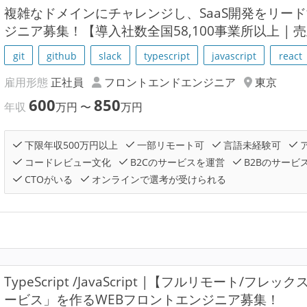
複雑なドメインにチャレンジし、SaaS開発をリー
ジニア募集！【導入社数全国58,100事業所以上 | 
git
github
slack
typescript
javascript
react
雇用形態
正社員
フロントエンドエンジニア
東京
600
850
年収
万円
〜
万円
下限年収500万円以上
一部リモート可
言語未経験可
コードレビュー文化
B2Cのサービスを運営
B2Bのサービ
CTOがいる
オンラインで選考が受けられる
TypeScript /JavaScript |【フルリモート/
ービス」を作るWEBフロントエンジニア募集！