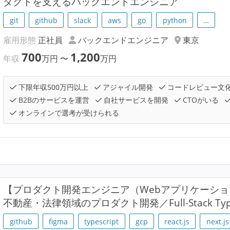
ダクトを支えるバックエンドエンジニア
git
github
slack
aws
go
python
…
雇用形態
正社員
バックエンドエンジニア
東京
700
1,200
年収
万円
〜
万円
下限年収500万円以上
アジャイル開発
コードレビュー文
B2Bのサービスを運営
自社サービスを開発
CTOがいる
オンラインで選考が受けられる
【プロダクト開発エンジニア（Webアプリケーシ
不動産・法律領域のプロダクト開発／Full-Stack Ty
github
figma
typescript
gcp
react.js
next.js