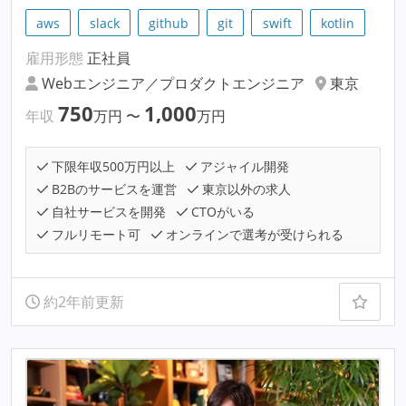
aws
slack
github
git
swift
kotlin
雇用形態
正社員
Webエンジニア／プロダクトエンジニア
東京
750
1,000
年収
万円
〜
万円
下限年収500万円以上
アジャイル開発
B2Bのサービスを運営
東京以外の求人
自社サービスを開発
CTOがいる
フルリモート可
オンラインで選考が受けられる
約2年前更新