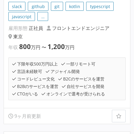
slack
github
git
kotlin
typescript
javascript
…
雇用形態
正社員
フロントエンドエンジニア
東京
800
1,200
年収
万円
〜
万円
下限年収500万円以上
一部リモート可
言語未経験可
アジャイル開発
コードレビュー文化
B2Cのサービスを運営
B2Bのサービスを運営
自社サービスを開発
CTOがいる
オンラインで選考が受けられる
9ヶ月前更新