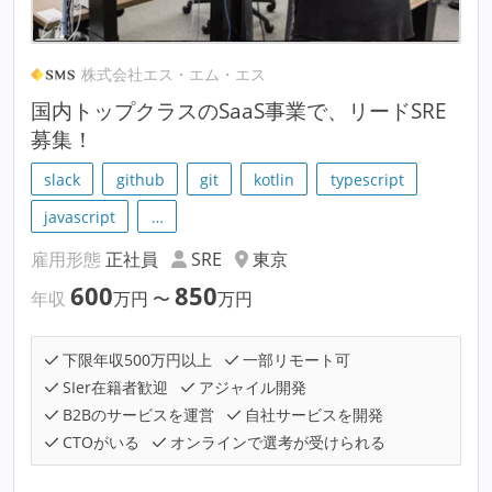
株式会社エス・エム・エス
国内トップクラスのSaaS事業で、リードSRE
募集！
slack
github
git
kotlin
typescript
javascript
…
雇用形態
正社員
SRE
東京
600
850
年収
万円
〜
万円
下限年収500万円以上
一部リモート可
SIer在籍者歓迎
アジャイル開発
B2Bのサービスを運営
自社サービスを開発
CTOがいる
オンラインで選考が受けられる