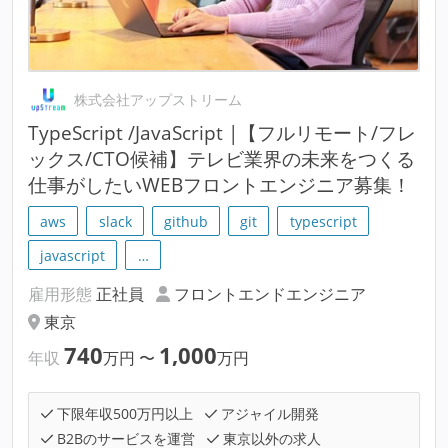
株式会社アップストリーム
TypeScript /JavaScript |【フルリモート/フレ
ックス/CTO候補】テレビ業界の未来をつくる
仕事がしたいWEBフロントエンジニア募集！
aws
slack
github
git
typescript
javascript
…
雇用形態
正社員
フロントエンドエンジニア
東京
740
1,000
年収
万円
〜
万円
下限年収500万円以上
アジャイル開発
B2Bのサービスを運営
東京以外の求人