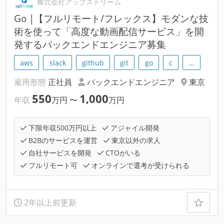
株式会社アップストリーム
Go |【フルリモート/フレックス】モダンな技
術を使って「高度な動画配信サービス」を開
発するバックエンドエンジニア募集
aws
slack
github
git
go
c
…
雇用形態
正社員
バックエンドエンジニア
東京
550
1,000
年収
万円
〜
万円
下限年収500万円以上
アジャイル開発
B2Bのサービスを運営
東京以外の求人
自社サービスを開発
CTOがいる
フルリモート可
オンラインで選考が受けられる
2年以上前更新