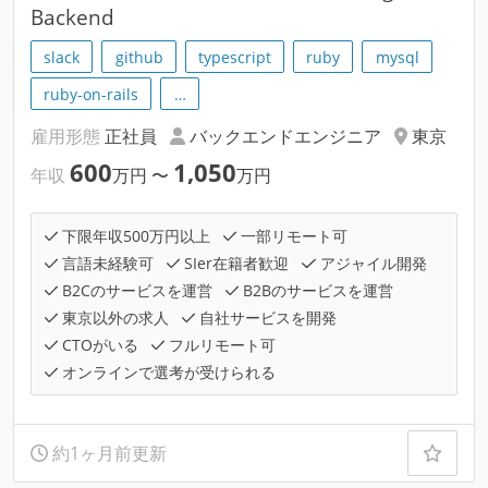
Backend
slack
github
typescript
ruby
mysql
ruby-on-rails
…
雇用形態
正社員
バックエンドエンジニア
東京
600
1,050
年収
万円
〜
万円
下限年収500万円以上
一部リモート可
言語未経験可
SIer在籍者歓迎
アジャイル開発
B2Cのサービスを運営
B2Bのサービスを運営
東京以外の求人
自社サービスを開発
CTOがいる
フルリモート可
オンラインで選考が受けられる
約1ヶ月前更新