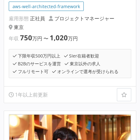
aws-well-architected-framework
雇用形態
正社員
プロジェクトマネージャー
東京
750
1,020
年収
万円
〜
万円
下限年収500万円以上
SIer在籍者歓迎
B2Bのサービスを運営
東京以外の求人
フルリモート可
オンラインで選考が受けられる
1年以上前更新