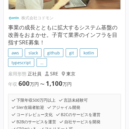
株式会社コドモン
事業の成長とともに拡大するシステム基盤の
改善をおまかせ。子育て業界のインフラを目
指すSRE募集！
aws
slack
github
git
kotlin
typescript
…
雇用形態
正社員
SRE
東京
600
1,100
年収
万円
〜
万円
下限年収500万円以上
言語未経験可
SIer在籍者歓迎
アジャイル開発
コードレビュー文化
B2Cのサービスを運営
B2Bのサービスを運営
自社サービスを開発
CTOがいる
フルリモート可