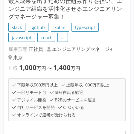
最大成果を出すための仕組み作りを担い、エ
ンジニア組織を活性化させるエンジニアリン
グマネージャー募集！
slack
github
kotlin
typescript
javascript
react
…
雇用形態
正社員
エンジニアリングマネージャー
東京
1,000
1,400
年収
万円
〜
万円
下限年収500万円以上
上限年収1000万円以上
一部リモート可
SIer在籍者歓迎
アジャイル開発
B2Bのサービスを運営
自社サービスを開発
CTOがいる
オンラインで選考が受けられる