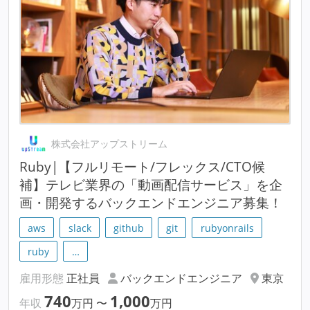
株式会社アップストリーム
Ruby|【フルリモート/フレックス/CTO候
補】テレビ業界の「動画配信サービス」を企
画・開発するバックエンドエンジニア募集！
aws
slack
github
git
rubyonrails
ruby
…
雇用形態
正社員
バックエンドエンジニア
東京
740
1,000
年収
万円
〜
万円