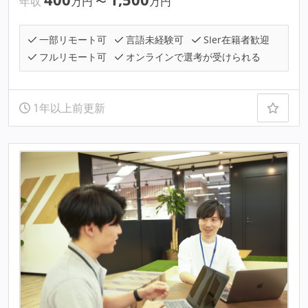
年収
万円
〜
万円
一部リモート可
言語未経験可
SIer在籍者歓迎
フルリモート可
オンラインで選考が受けられる
1年以上前更新