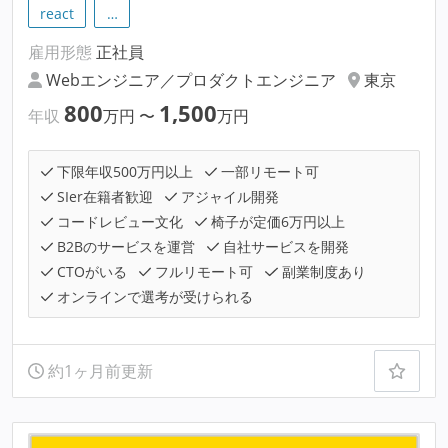
react
…
雇用形態
正社員
Webエンジニア／プロダクトエンジニア
東京
800
1,500
年収
万円
〜
万円
下限年収500万円以上
一部リモート可
SIer在籍者歓迎
アジャイル開発
コードレビュー文化
椅子が定価6万円以上
B2Bのサービスを運営
自社サービスを開発
CTOがいる
フルリモート可
副業制度あり
オンラインで選考が受けられる
約1ヶ月前更新