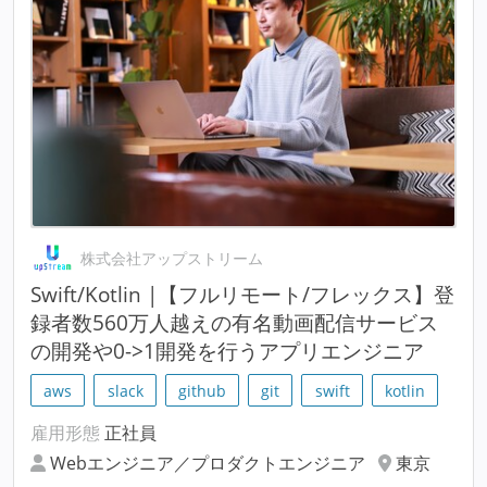
株式会社アップストリーム
Swift/Kotlin |【フルリモート/フレックス】登
録者数560万人越えの有名動画配信サービス
の開発や0->1開発を行うアプリエンジニア
aws
slack
github
git
swift
kotlin
雇用形態
正社員
Webエンジニア／プロダクトエンジニア
東京