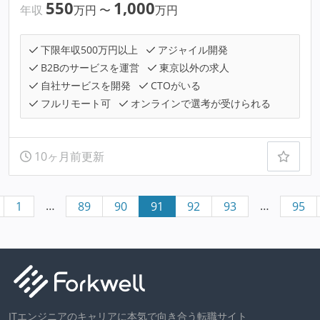
550
1,000
年収
万円
〜
万円
下限年収500万円以上
アジャイル開発
B2Bのサービスを運営
東京以外の求人
自社サービスを開発
CTOがいる
フルリモート可
オンラインで選考が受けられる
10ヶ月前更新
…
…
1
89
90
91
92
93
95
ITエンジニアのキャリアに本気で向き合う転職サイト