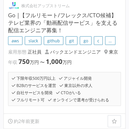
株式会社アップストリーム
Go |【フルリモート/フレックス/CTO候補】
テレビ業界の「動画配信サービス」を支える
配信エンジニア募集！
aws
slack
github
git
go
c
…
雇用形態
正社員
バックエンドエンジニア
東京
750
1,000
年収
万円
〜
万円
下限年収500万円以上
アジャイル開発
B2Bのサービスを運営
東京以外の求人
自社サービスを開発
CTOがいる
フルリモート可
オンラインで選考が受けられる
約2年前更新