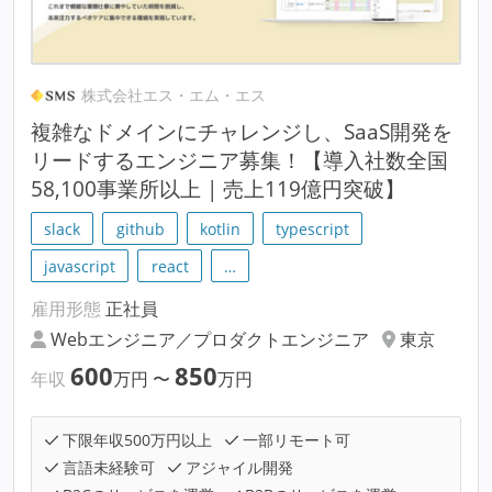
株式会社エス・エム・エス
複雑なドメインにチャレンジし、SaaS開発を
リードするエンジニア募集！【導入社数全国
58,100事業所以上 | 売上119億円突破】
slack
github
kotlin
typescript
javascript
react
…
雇用形態
正社員
Webエンジニア／プロダクトエンジニア
東京
600
850
年収
万円
〜
万円
下限年収500万円以上
一部リモート可
言語未経験可
アジャイル開発