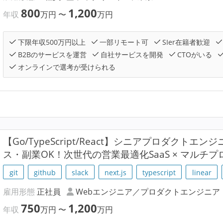
800
1,200
年収
万円
〜
万円
下限年収500万円以上
一部リモート可
SIer在籍者歓迎
B2Bのサービスを運営
自社サービスを開発
CTOがいる
オンラインで選考が受けられる
【Go/TypeScript/React】シニアプロダクト
ス・副業OK！次世代の営業最適化SaaS × マルチ
git
github
slack
next.js
typescript
linear
雇用形態
正社員
Webエンジニア／プロダクトエンジニア
750
1,200
年収
万円
〜
万円