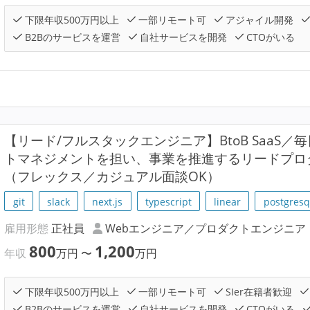
下限年収500万円以上
一部リモート可
アジャイル開発
B2Bのサービスを運営
自社サービスを開発
CTOがいる
【リード/フルスタックエンジニア】BtoB SaaS
トマネジメントを担い、事業を推進するリードプロ
（フレックス／カジュアル面談OK）
git
slack
next.js
typescript
linear
postgresq
雇用形態
正社員
Webエンジニア／プロダクトエンジニア
800
1,200
年収
万円
〜
万円
下限年収500万円以上
一部リモート可
SIer在籍者歓迎
B2Bのサービスを運営
自社サービスを開発
CTOがいる