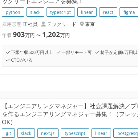
ックリードエンジニアを募集！
python
slack
typescript
linear
react
figma
雇用形態
正社員
テックリード
東京
903
1,202
年収
万円
〜
万円
下限年収500万円以上
一部リモート可
椅子が定価6万円以
CTOがいる
【エンジニアリングマネジャー】社会課題解決／プ
を作るエンジニアリングマネジャー募集！（フレッ
OK）
git
slack
next.js
typescript
linear
postgresq