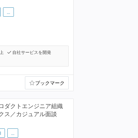
…
上
自社サービスを開発
ブックマーク
ロダクトエンジニア組織
クス／カジュアル面談
l
…