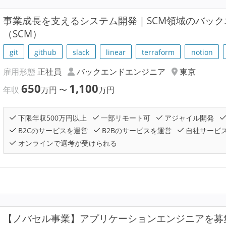
事業成長を支えるシステム開発｜SCM領域のバッ
（SCM）
git
github
slack
linear
terraform
notion
雇用形態
正社員
バックエンドエンジニア
東京
650
1,100
年収
万円
〜
万円
下限年収500万円以上
一部リモート可
アジャイル開発
B2Cのサービスを運営
B2Bのサービスを運営
自社サービ
オンラインで選考が受けられる
【ノバセル事業】アプリケーションエンジニアを募