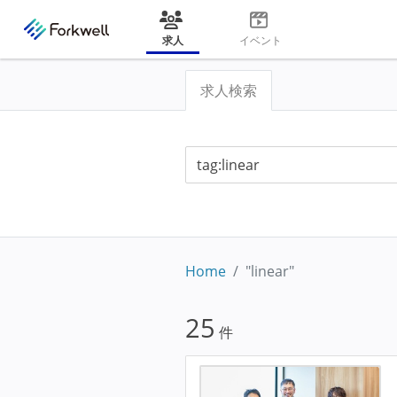
求人
イベント
求人検索
Home
"linear"
25
件