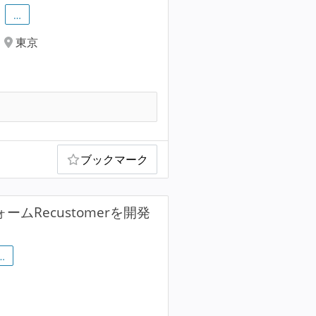
…
東京
ブックマーク
ムRecustomerを開発
…