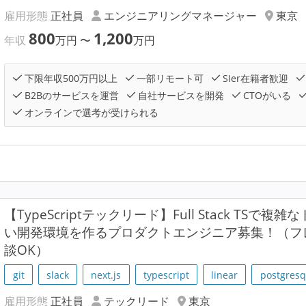
雇用形態
正社員
エンジニアリングマネージャー
東京
800
1,200
年収
万円
〜
万円
下限年収500万円以上
一部リモート可
SIer在籍者歓迎
B2Bのサービスを運営
自社サービスを開発
CTOがいる
オンラインで選考が受けられる
【TypeScriptテックリード】Full Stack TS
い開発環境を作るプロダクトエンジニア募集！（フ
談OK）
git
slack
next.js
typescript
linear
postgresq
雇用形態
正社員
テックリード
東京