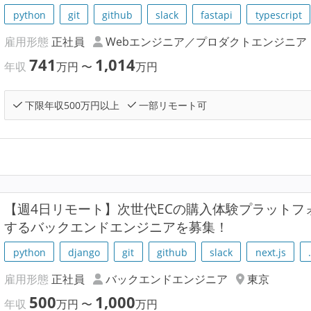
python
git
github
slack
fastapi
typescript
雇用形態
正社員
Webエンジニア／プロダクトエンジニア
741
1,014
年収
万円
〜
万円
下限年収500万円以上
一部リモート可
【週4日リモート】次世代ECの購入体験プラットフォー
するバックエンドエンジニアを募集！
python
django
git
github
slack
next.js
雇用形態
正社員
バックエンドエンジニア
東京
500
1,000
年収
万円
〜
万円