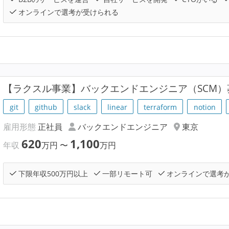
オンラインで選考が受けられる
【ラクスル事業】バックエンドエンジニア（SCM）
git
github
slack
linear
terraform
notion
雇用形態
正社員
バックエンドエンジニア
東京
620
1,100
年収
万円
〜
万円
下限年収500万円以上
一部リモート可
オンラインで選考