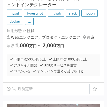
ェントインテグレーター
mysql
typescript
github
slack
notion
docker
…
雇用形態
正社員
Webエンジニア／プロダクトエンジニア
東京
1,000
2,000
年収
万円
〜
万円
下限年収500万円以上
上限年収1000万円以上
アジャイル開発
B2Bのサービスを運営
CTOがいる
オンラインで選考が受けられる
6ヶ月前更新