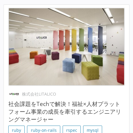
株式会社LITALICO
社会課題をTechで解決！福祉×人材プラット
フォーム事業の成長を牽引するエンジニアリ
ングマネージャー
ruby
ruby-on-rails
rspec
mysql