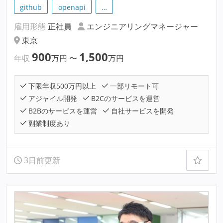
github
openapi
…
雇用形態
正社員
エンジニアリングマネージャー
東京
900
1,500
年収
万円
〜
万円
下限年収500万円以上
一部リモート可
アジャイル開発
B2Cのサービスを運営
B2Bのサービスを運営
自社サービスを開発
副業制度あり
3日前更新