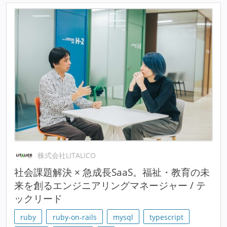
株式会社LITALICO
社会課題解決 × 急成長SaaS。福祉・教育の未
来を創るエンジニアリングマネージャー / テ
ックリード
ruby
ruby-on-rails
mysql
typescript