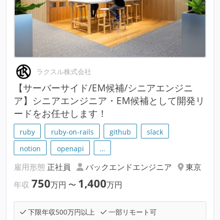
ラクスル株式会社
【サーバーサイド/EM候補/シニアエンジニ
ア】シニアエンジニア・EM候補として開発リ
ードをお任せします！
ruby
ruby-on-rails
github
slack
notion
openapi
…
雇用形態
正社員
バックエンドエンジニア
東京
750
1,400
年収
万円
〜
万円
下限年収500万円以上
一部リモート可