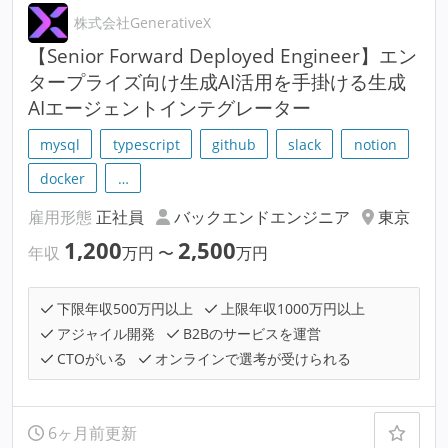
株式会社GenerativeX
【Senior Forward Deployed Engineer】エン
タープライズ向け生成AI活用を手掛ける生成
AIエージェントインテグレーター
mysql
typescript
github
slack
notion
docker
…
雇用形態
正社員
バックエンドエンジニア
東京
1,200
2,500
年収
万円
〜
万円
下限年収500万円以上
上限年収1000万円以上
アジャイル開発
B2Bのサービスを運営
CTOがいる
オンラインで選考が受けられる
6ヶ月前更新