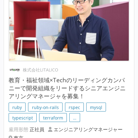
株式会社LITALICO
教育・福祉領域×Techのリーディングカンパ
ニーで開発組織をリードするシニアエンジニ
アリングマネージャを募集！
ruby
ruby-on-rails
rspec
mysql
typescript
terraform
…
雇用形態
正社員
エンジニアリングマネージャー