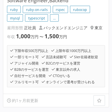
Software Engineer,Backend
ruby
ruby-on-rails
rspec
rubocop
mysql
typescript
…
雇用形態
正社員
バックエンドエンジニア
東京
1,000
1,500
年収
万円
〜
万円
下限年収500万円以上
上限年収1000万円以上
一部リモート可
言語未経験可
SIer在籍者歓迎
アジャイル開発
B2Cのサービスを運営
B2Bのサービスを運営
東京以外の求人
自社サービスを開発
CTOがいる
フルリモート可
オンラインで選考が受けられる
約1ヶ月前更新