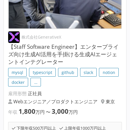
株式会社GenerativeX
【Staff Software Engineer】エンタープライ
ズ向け生成AI活用を手掛ける生成AIエージェ
ントインテグレーター
mysql
typescript
github
slack
notion
docker
…
雇用形態
正社員
Webエンジニア／プロダクトエンジニア
東京
1,800
3,000
年収
万円
〜
万円
下限年収500万円以上
上限年収1000万円以上