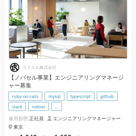
ラクスル株式会社
【ノバセル事業】エンジニアリングマネージ
ャー募集
ruby-on-rails
mysql
typescript
github
slack
notion
…
雇用形態
正社員
エンジニアリングマネージャー
東京