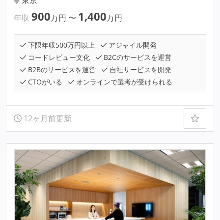
東京
900
1,400
年収
万円
〜
万円
下限年収500万円以上
アジャイル開発
コードレビュー文化
B2Cのサービスを運営
B2Bのサービスを運営
自社サービスを開発
CTOがいる
オンラインで選考が受けられる
12ヶ月前更新