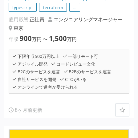
typescript
terraform
…
雇用形態
正社員
エンジニアリングマネージャー
東京
900
1,500
年収
万円
〜
万円
下限年収500万円以上
一部リモート可
アジャイル開発
コードレビュー文化
B2Cのサービスを運営
B2Bのサービスを運営
自社サービスを開発
CTOがいる
オンラインで選考が受けられる
8ヶ月前更新