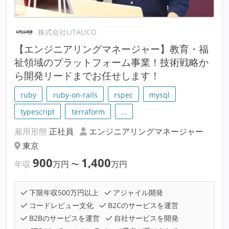
株式会社LITALICO
【エンジニアリングマネージャー】教育・福
祉領域のプラットフォーム事業！技術戦略か
ら開発リードまでお任せします！
ruby
ruby-on-rails
rspec
mysql
typescript
terraform
…
雇用形態
正社員
エンジニアリングマネージャー
東京
900
1,400
年収
万円
〜
万円
下限年収500万円以上
アジャイル開発
コードレビュー文化
B2Cのサービスを運営
B2Bのサービスを運営
自社サービスを開発