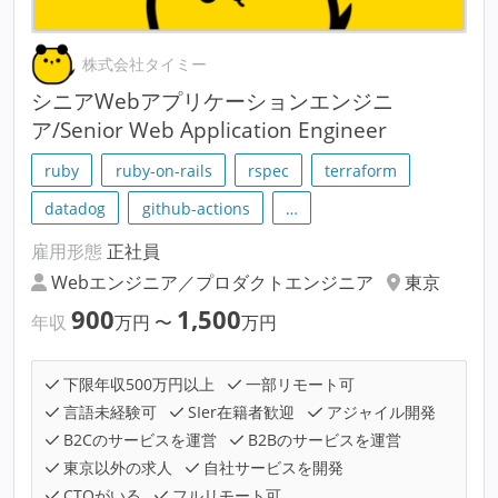
株式会社タイミー
シニアWebアプリケーションエンジニ
ア/Senior Web Application Engineer
ruby
ruby-on-rails
rspec
terraform
datadog
github-actions
…
雇用形態
正社員
Webエンジニア／プロダクトエンジニア
東京
900
1,500
年収
万円
〜
万円
下限年収500万円以上
一部リモート可
言語未経験可
SIer在籍者歓迎
アジャイル開発
B2Cのサービスを運営
B2Bのサービスを運営
東京以外の求人
自社サービスを開発
CTOがいる
フルリモート可