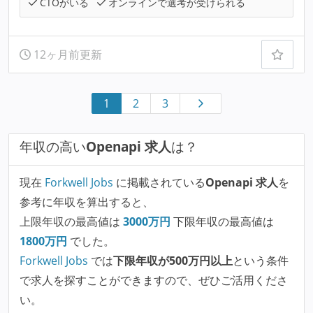
CTOがいる
オンラインで選考が受けられる
12ヶ月前更新
1
2
3
年収の高い
Openapi 求人
は？
現在
Forkwell Jobs
に掲載されている
Openapi 求人
を
参考に年収を算出すると、
上限年収の最高値は
3000
万円
下限年収の最高値は
1800
万円
でした。
Forkwell Jobs
では
下限年収が500万円以上
という条件
で求人を探すことができますので、ぜひご活用くださ
い。