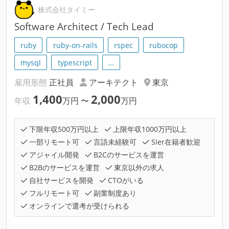
株式会社タイミー
Software Architect / Tech Lead
ruby
ruby-on-rails
rspec
rubocop
mysql
typescript
…
雇用形態
正社員
アーキテクト
東京
1,400
2,000
年収
万円
〜
万円
下限年収500万円以上
上限年収1000万円以上
一部リモート可
言語未経験可
SIer在籍者歓迎
アジャイル開発
B2Cのサービスを運営
B2Bのサービスを運営
東京以外の求人
自社サービスを開発
CTOがいる
フルリモート可
副業制度あり
オンラインで選考が受けられる