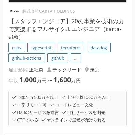
株式会社CARTA HOLDINGS
【スタッフエンジニア】20の事業を技術の力
で支援するフルサイクルエンジニア（carta-
e06）
ruby
typescript
terraform
datadog
github-actions
github
…
雇用形態
正社員
テックリード
東京
1,000
1,600
年収
万円
〜
万円
下限年収500万円以上
上限年収1000万円以上
一部リモート可
コードレビュー文化
B2Bのサービスを運営
自社サービスを開発
CTOがいる
オンラインで選考が受けられる