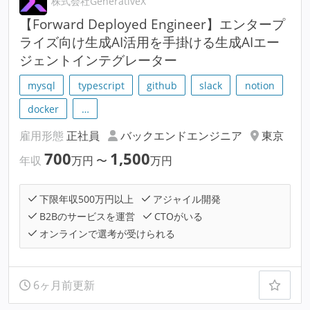
株式会社GenerativeX
【Forward Deployed Engineer】エンタープ
ライズ向け生成AI活用を手掛ける生成AIエー
ジェントインテグレーター
mysql
typescript
github
slack
notion
docker
…
雇用形態
正社員
バックエンドエンジニア
東京
700
1,500
年収
万円
〜
万円
下限年収500万円以上
アジャイル開発
B2Bのサービスを運営
CTOがいる
オンラインで選考が受けられる
6ヶ月前更新