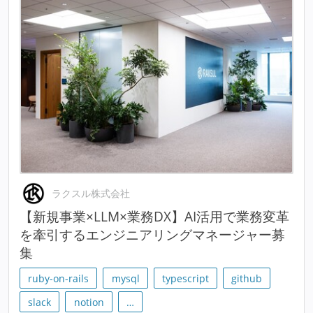
ラクスル株式会社
【新規事業×LLM×業務DX】AI活用で業務変革
を牽引するエンジニアリングマネージャー募
集
ruby-on-rails
mysql
typescript
github
slack
notion
…