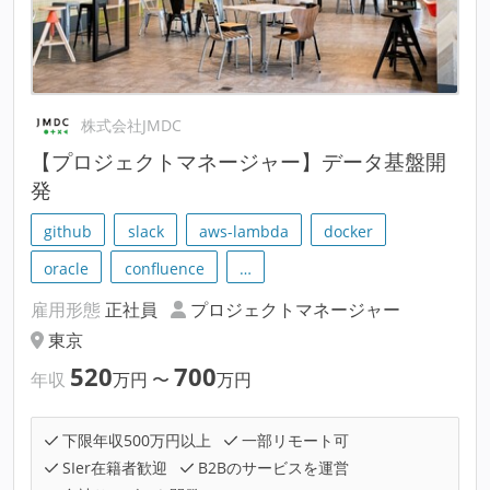
株式会社JMDC
【プロジェクトマネージャー】データ基盤開
発
github
slack
aws-lambda
docker
oracle
confluence
…
雇用形態
正社員
プロジェクトマネージャー
東京
520
700
年収
万円
〜
万円
下限年収500万円以上
一部リモート可
SIer在籍者歓迎
B2Bのサービスを運営