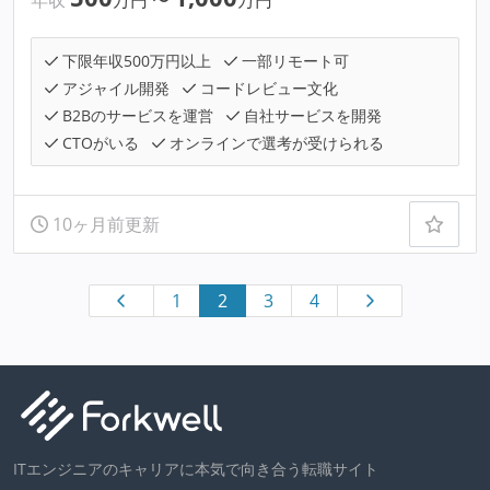
年収
万円
〜
万円
下限年収500万円以上
一部リモート可
アジャイル開発
コードレビュー文化
B2Bのサービスを運営
自社サービスを開発
CTOがいる
オンラインで選考が受けられる
10ヶ月前更新
1
2
3
4
ITエンジニアのキャリアに本気で向き合う転職サイト