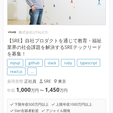
株式会社LITALICO
【SRE】自社プロダクトを通じて教育・福祉
業界の社会課題を解決するSREテックリード
を募集！
mysql
github
slack
ruby
typescript
react.js
…
雇用形態
正社員
SRE
東京
1,000
1,450
年収
万円
〜
万円
下限年収500万円以上
上限年収1000万円以上
SIer在籍者歓迎
アジャイル開発