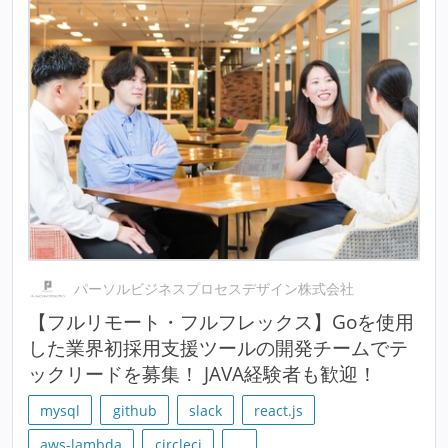
パーソルビジネスプロセスデザイン株式会社
【フルリモート・フルフレックス】Goを使用
した業界初採用支援ツールの開発チームでテ
ックリードを募集！ JAVA経験者も歓迎！
mysql
github
slack
react.js
aws-lambda
circleci
…