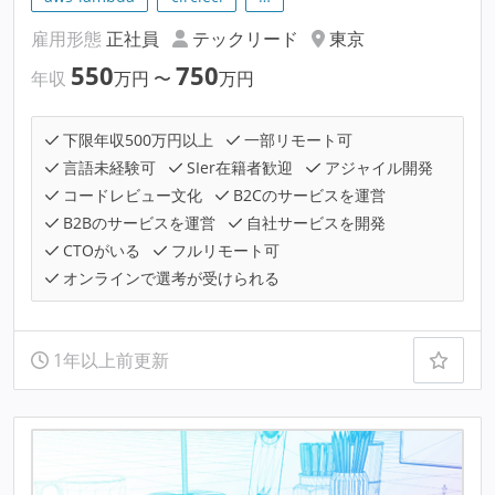
雇用形態
正社員
テックリード
東京
550
750
年収
万円
〜
万円
下限年収500万円以上
一部リモート可
言語未経験可
SIer在籍者歓迎
アジャイル開発
コードレビュー文化
B2Cのサービスを運営
B2Bのサービスを運営
自社サービスを開発
CTOがいる
フルリモート可
オンラインで選考が受けられる
1年以上前更新