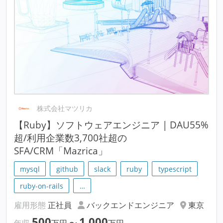
株式会社マツリカ
【Ruby】ソフトウェアエンジニア | DAU55%
超/利用企業数3,700社超の
SFA/CRM「Mazrica」
mysql
github
slack
ruby
typescript
ruby-on-rails
…
雇用形態
正社員
バックエンドエンジニア
東京
500
1,000