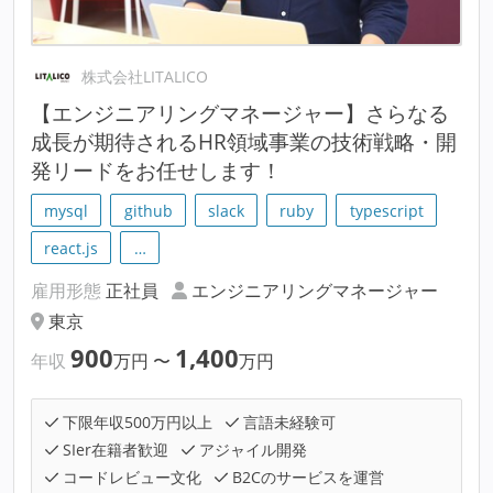
株式会社LITALICO
【エンジニアリングマネージャー】さらなる
成長が期待されるHR領域事業の技術戦略・開
発リードをお任せします！
mysql
github
slack
ruby
typescript
react.js
…
雇用形態
正社員
エンジニアリングマネージャー
東京
900
1,400
年収
万円
〜
万円
下限年収500万円以上
言語未経験可
SIer在籍者歓迎
アジャイル開発
コードレビュー文化
B2Cのサービスを運営