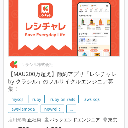
クラシル株式会社
【MAU200万超え】節約アプリ「レシチャレ
by クラシル」のフルサイクルエンジニア募
集！
mysql
ruby
ruby-on-rails
aws-sqs
aws-lambda
newrelic
…
雇用形態
正社員
バックエンドエンジニア
東京