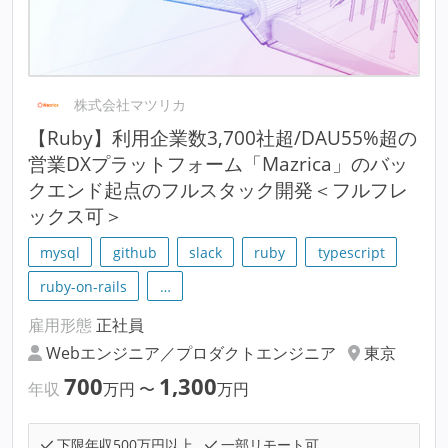
株式会社マツリカ
【Ruby】利用企業数3,700社超/DAU55%超の
営業DXプラットフォーム「Mazrica」のバッ
クエンド起点のフルスタック開発＜フルフレ
ックス可＞
mysql
github
slack
ruby
typescript
ruby-on-rails
…
雇用形態
正社員
Webエンジニア／プロダクトエンジニア
東京
700
1,300
年収
万円
〜
万円
下限年収500万円以上
一部リモート可