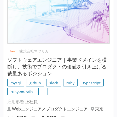
株式会社マツリカ
ソフトウェアエンジニア | 事業ドメインを横
断し、技術でプロダクトの価値を引き上げる
裁量あるポジション
mysql
github
slack
ruby
typescript
ruby-on-rails
…
雇用形態
正社員
Webエンジニア／プロダクトエンジニア
東京