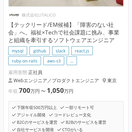
株式会社LITALICO
【テックリード/EM候補】「障害のない社
会」へ。福祉×Techで社会課題に挑み、事業
と組織を牽引するソフトウェアエンジニア
mysql
github
slack
react.js
ruby-on-rails
aws-s3
…
雇用形態
正社員
Webエンジニア／プロダクトエンジニア
東京
700
1,050
年収
万円
〜
万円
下限年収500万円以上
一部リモート可
アジャイル開発
コードレビュー文化
B2Cのサービスを運営
B2Bのサービスを運営
自社サービスを開発
CTOがいる