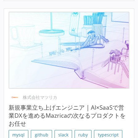
株式会社マツリカ
新規事業立ち上げエンジニア | AI×SaaSで営
業DXを進めるMazricaの次なるプロダクトを
お任せ
mysql
github
slack
ruby
typescript