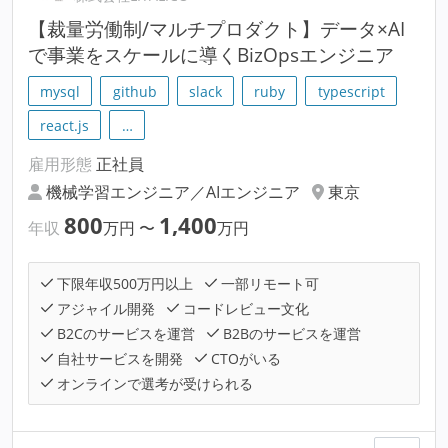
【裁量労働制/マルチプロダクト】データ×AI
で事業をスケールに導くBizOpsエンジニア
mysql
github
slack
ruby
typescript
react.js
…
雇用形態
正社員
機械学習エンジニア／AIエンジニア
東京
800
1,400
年収
万円
〜
万円
下限年収500万円以上
一部リモート可
アジャイル開発
コードレビュー文化
B2Cのサービスを運営
B2Bのサービスを運営
自社サービスを開発
CTOがいる
オンラインで選考が受けられる