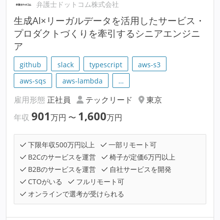
弁護士ドットコム株式会社
生成AI×リーガルデータを活用したサービス・
プロダクトづくりを牽引するシニアエンジニ
ア
github
slack
typescript
aws-s3
aws-sqs
aws-lambda
…
雇用形態
正社員
テックリード
東京
901
1,600
年収
万円
〜
万円
下限年収500万円以上
一部リモート可
B2Cのサービスを運営
椅子が定価6万円以上
B2Bのサービスを運営
自社サービスを開発
CTOがいる
フルリモート可
オンラインで選考が受けられる