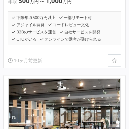
500
1,000
年収
万円
〜
万円
下限年収500万円以上
一部リモート可
アジャイル開発
コードレビュー文化
B2Bのサービスを運営
自社サービスを開発
CTOがいる
オンラインで選考が受けられる
10ヶ月前更新