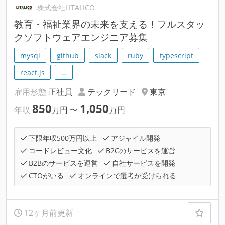
株式会社LITALICO
教育・福祉業界の未来を支える！フルスタッ
クソフトウェアエンジニア募集
mysql
github
slack
ruby
typescript
react.js
…
雇用形態
正社員
テックリード
東京
850
1,050
年収
万円
〜
万円
下限年収500万円以上
アジャイル開発
コードレビュー文化
B2Cのサービスを運営
B2Bのサービスを運営
自社サービスを開発
CTOがいる
オンラインで選考が受けられる
12ヶ月前更新