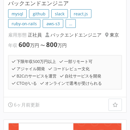
バックエンドエンジニア
mysql
github
slack
react.js
ruby-on-rails
aws-s3
…
雇用形態
正社員
バックエンドエンジニア
東京
600
800
年収
万円
〜
万円
下限年収500万円以上
一部リモート可
アジャイル開発
コードレビュー文化
B2Cのサービスを運営
自社サービスを開発
CTOがいる
オンラインで選考が受けられる
6ヶ月前更新