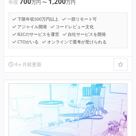
700
1,200
年収
万円
〜
万円
下限年収500万円以上
一部リモート可
アジャイル開発
コードレビュー文化
B2Cのサービスを運営
自社サービスを開発
CTOがいる
オンラインで選考が受けられる
4ヶ月前更新