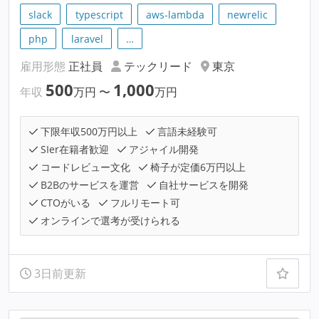
slack
typescript
aws-lambda
newrelic
php
laravel
…
雇用形態
正社員
テックリード
東京
500
1,000
年収
万円
〜
万円
下限年収500万円以上
言語未経験可
SIer在籍者歓迎
アジャイル開発
コードレビュー文化
椅子が定価6万円以上
B2Bのサービスを運営
自社サービスを開発
CTOがいる
フルリモート可
オンラインで選考が受けられる
3日前更新