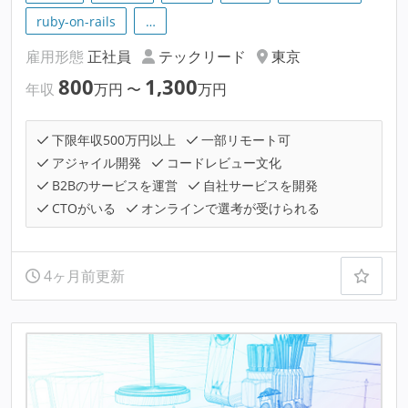
ruby-on-rails
…
雇用形態
正社員
テックリード
東京
800
1,300
年収
万円
〜
万円
下限年収500万円以上
一部リモート可
アジャイル開発
コードレビュー文化
B2Bのサービスを運営
自社サービスを開発
CTOがいる
オンラインで選考が受けられる
4ヶ月前更新