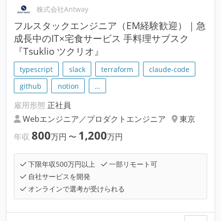
株式会社Antway
フルスタックエンジニア（EM経験歓迎）｜急
成長中のIT×宅食サービス 手料理サブスク
『Tsuklio ツクリオ』
typescript
slack
terraform
claude-code
github
notion
…
雇用形態
正社員
Webエンジニア／プロダクトエンジニア
東京
800
1,200
年収
万円
〜
万円
下限年収500万円以上
一部リモート可
自社サービスを開発
オンラインで選考が受けられる