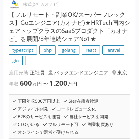
株式会社カオナビ
【フルリモート・副業OK/スーパーフレック
ス】Goエンジニア(カオナビ)★HRTech国内シ
ェアトップクラスのSaaSプロダクト「カオナ
ビ」を展開/8年連続シェアNo1★
typescript
php
golang
react
laravel
gin
…
雇用形態
正社員
バックエンドエンジニア
東京
600
1,200
年収
万円
〜
万円
下限年収500万円以上
SIer在籍者歓迎
アジャイル開発
コードレビュー文化
B2Bのサービスを運営
自社サービスを開発
CTOがいる
フルリモート可
副業制度あり
オンラインで選考が受けられる