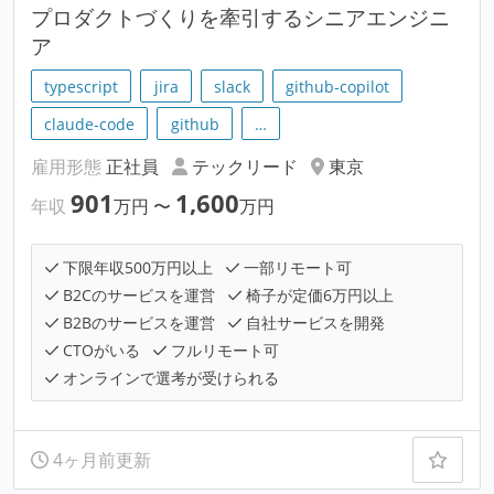
プロダクトづくりを牽引するシニアエンジニ
ア
typescript
jira
slack
github-copilot
claude-code
github
…
雇用形態
正社員
テックリード
東京
901
1,600
年収
万円
〜
万円
下限年収500万円以上
一部リモート可
B2Cのサービスを運営
椅子が定価6万円以上
B2Bのサービスを運営
自社サービスを開発
CTOがいる
フルリモート可
オンラインで選考が受けられる
4ヶ月前更新