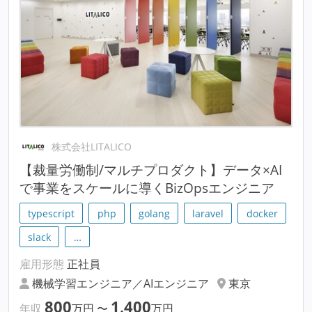
株式会社LITALICO
【裁量労働制/マルチプロダクト】データ×AI
で事業をスケールに導くBizOpsエンジニア
typescript
php
golang
laravel
docker
slack
…
雇用形態
正社員
機械学習エンジニア／AIエンジニア
東京
800
1,400
年収
万円
〜
万円