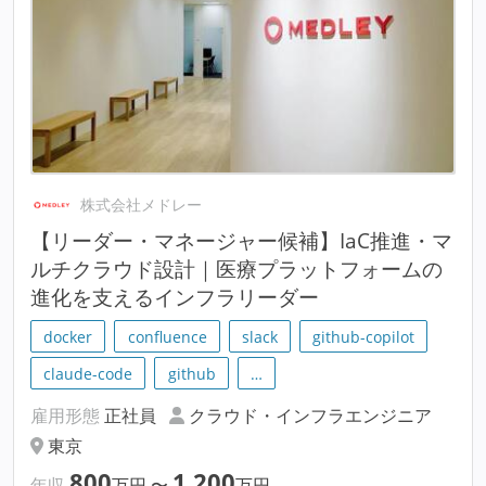
株式会社メドレー
【リーダー・マネージャー候補】IaC推進・マ
ルチクラウド設計｜医療プラットフォームの
進化を支えるインフラリーダー
docker
confluence
slack
github-copilot
claude-code
github
…
雇用形態
正社員
クラウド・インフラエンジニア
東京
800
1,200
年収
万円
〜
万円