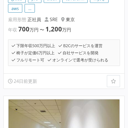
aws
…
雇用形態
正社員
SRE
東京
700
1,200
年収
万円
〜
万円
下限年収500万円以上
B2Cのサービスを運営
椅子が定価6万円以上
自社サービスを開発
フルリモート可
オンラインで選考が受けられる
24日前更新