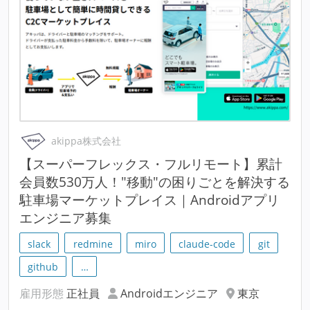
akippa株式会社
【スーパーフレックス・フルリモート】累計
会員数530万人！"移動"の困りごとを解決する
駐車場マーケットプレイス｜Androidアプリ
エンジニア募集
slack
redmine
miro
claude-code
git
github
…
雇用形態
正社員
Androidエンジニア
東京