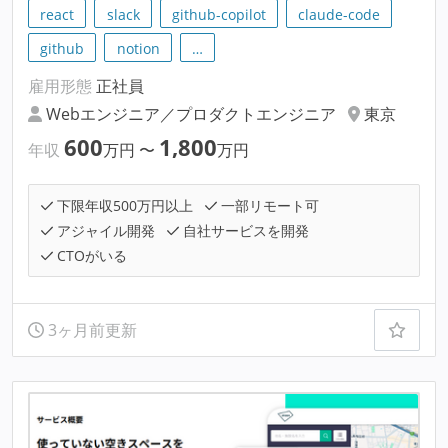
react
slack
github-copilot
claude-code
github
notion
…
雇用形態
正社員
Webエンジニア／プロダクトエンジニア
東京
600
1,800
年収
万円
〜
万円
下限年収500万円以上
一部リモート可
アジャイル開発
自社サービスを開発
CTOがいる
3ヶ月前更新