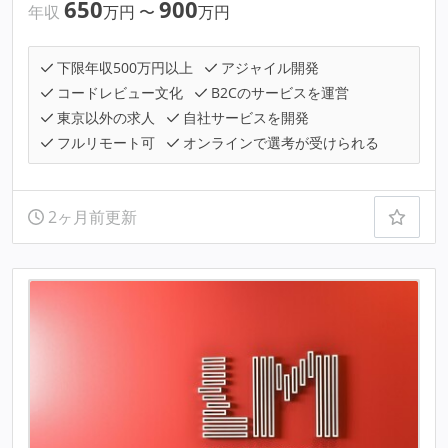
650
900
年収
万円
〜
万円
下限年収500万円以上
アジャイル開発
コードレビュー文化
B2Cのサービスを運営
東京以外の求人
自社サービスを開発
フルリモート可
オンラインで選考が受けられる
2ヶ月前更新