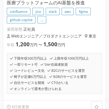
医療プラットフォームのAI基盤を推進
confluence
jira
slack
aws
figma
github-copilot
…
雇用形態
正社員
Webエンジニア／プロダクトエンジニア
東京
1,200
1,500
年収
万円
〜
万円
下限年収500万円以上
上限年収1000万円以上
一部リモート可
SIer在籍者歓迎
コードレビュー文化
B2Cのサービスを運営
椅子が定価6万円以上
B2Bのサービスを運営
自社サービスを開発
CTOがいる
オンラインで選考が受けられる
8日前更新