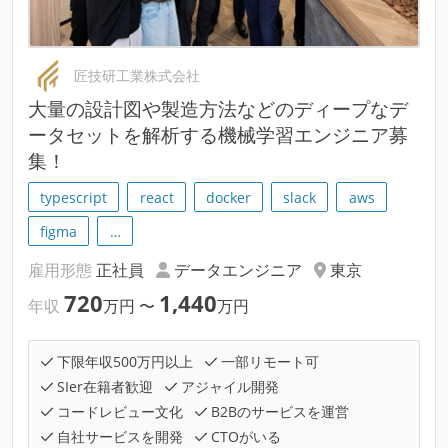
匠技研工業株式会社
大量の設計図や製造方法などのディープなデ
ータセットを解析する機械学習エンジニア募
集！
typescript
react
docker
slack
aws
figma
…
雇用形態
正社員
データエンジニア
東京
720
1,440
年収
万円
〜
万円
下限年収500万円以上
一部リモート可
SIer在籍者歓迎
アジャイル開発
コードレビュー文化
B2Bのサービスを運営
自社サービスを開発
CTOがいる