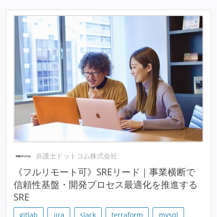
弁護士ドットコム株式会社
《フルリモート可》SREリード｜事業横断で
信頼性基盤・開発プロセス最適化を推進する
SRE
gitlab
jira
slack
terraform
mysql