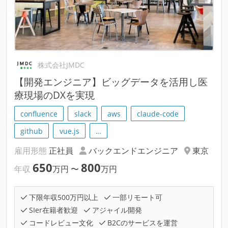
株式会社JMDC
【開発エンジニア】ビッグデータを活用し医
療現場のDXを実現
confluence
slack
aws
claude-code
github
vue.js
…
雇用形態
正社員
バックエンドエンジニア
東京
650
800
年収
万円
〜
万円
下限年収500万円以上
一部リモート可
SIer在籍者歓迎
アジャイル開発
コードレビュー文化
B2Cのサービスを運営