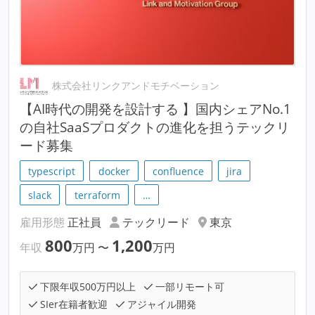
株式会社リンクアンドモチベーション
【AI時代の開発を設計する 】国内シェアNo.1
の自社SaaSプロダクトの進化を担うテックリ
ード募集
typescript
docker
confluence
jira
slack
terraform
…
雇用形態
正社員
テックリード
東京
800
1,200
年収
万円
〜
万円
下限年収500万円以上
一部リモート可
SIer在籍者歓迎
アジャイル開発