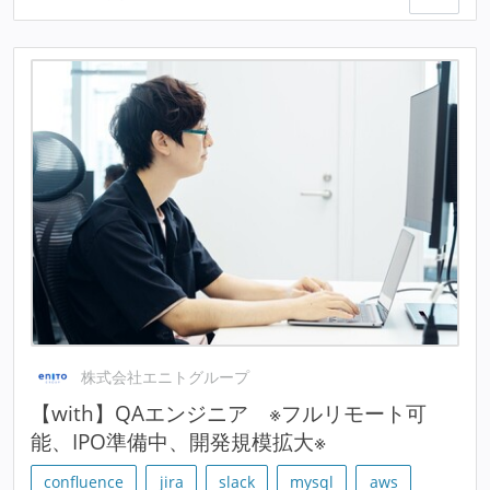
株式会社エニトグループ
【with】QAエンジニア ※フルリモート可
能、IPO準備中、開発規模拡大※
confluence
jira
slack
mysql
aws