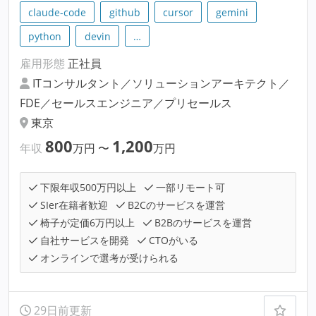
claude-code
github
cursor
gemini
python
devin
…
雇用形態
正社員
ITコンサルタント／ソリューションアーキテクト／
FDE／セールスエンジニア／プリセールス
東京
800
1,200
年収
万円
〜
万円
下限年収500万円以上
一部リモート可
SIer在籍者歓迎
B2Cのサービスを運営
椅子が定価6万円以上
B2Bのサービスを運営
自社サービスを開発
CTOがいる
オンラインで選考が受けられる
29日前更新