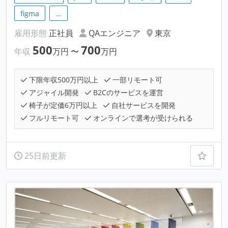
figma
…
雇用形態
正社員
QAエンジニア
東京
500
700
年収
万円
〜
万円
下限年収500万円以上
一部リモート可
アジャイル開発
B2Cのサービスを運営
椅子が定価6万円以上
自社サービスを開発
フルリモート可
オンラインで選考が受けられる
25日前更新