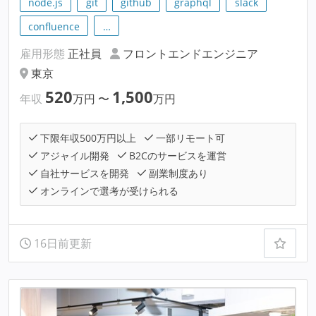
node.js
git
github
graphql
slack
confluence
…
雇用形態
正社員
フロントエンドエンジニア
東京
520
1,500
年収
万円
〜
万円
下限年収500万円以上
一部リモート可
アジャイル開発
B2Cのサービスを運営
自社サービスを開発
副業制度あり
オンラインで選考が受けられる
16日前更新