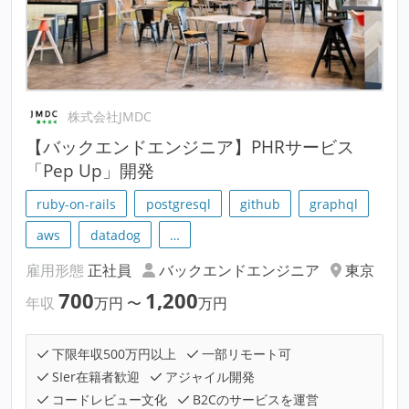
株式会社JMDC
【バックエンドエンジニア】PHRサービス
「Pep Up」開発
ruby-on-rails
postgresql
github
graphql
aws
datadog
…
雇用形態
正社員
バックエンドエンジニア
東京
700
1,200
年収
万円
〜
万円
下限年収500万円以上
一部リモート可
SIer在籍者歓迎
アジャイル開発
コードレビュー文化
B2Cのサービスを運営