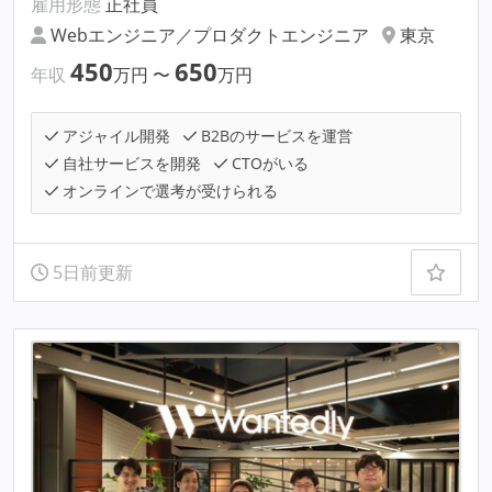
雇用形態
正社員
Webエンジニア／プロダクトエンジニア
東京
450
650
年収
万円
〜
万円
アジャイル開発
B2Bのサービスを運営
自社サービスを開発
CTOがいる
オンラインで選考が受けられる
5日前更新