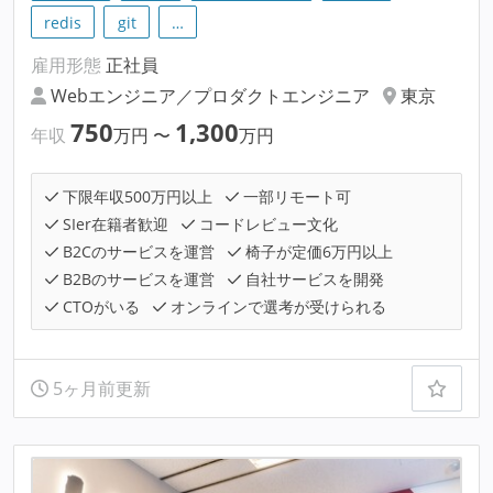
redis
git
…
雇用形態
正社員
Webエンジニア／プロダクトエンジニア
東京
750
1,300
年収
万円
〜
万円
下限年収500万円以上
一部リモート可
SIer在籍者歓迎
コードレビュー文化
B2Cのサービスを運営
椅子が定価6万円以上
B2Bのサービスを運営
自社サービスを開発
CTOがいる
オンラインで選考が受けられる
5ヶ月前更新