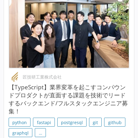
匠技研工業株式会社
【TypeScript】業界変革を起こすコンパウン
ドプロダクトが直面する課題を技術でリード
するバックエンド/フルスタックエンジニア募
集！
python
fastapi
postgresql
git
github
graphql
…