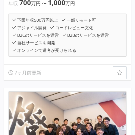
700
1,000
年収
万円
〜
万円
下限年収500万円以上
一部リモート可
アジャイル開発
コードレビュー文化
B2Cのサービスを運営
B2Bのサービスを運営
自社サービスを開発
オンラインで選考が受けられる
7ヶ月前更新