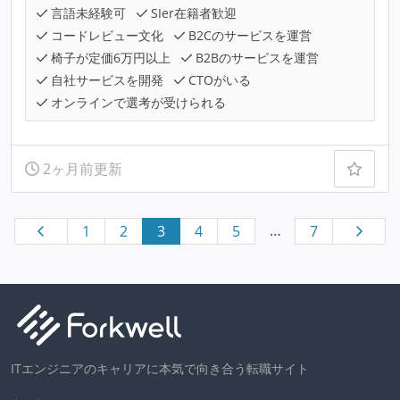
言語未経験可
SIer在籍者歓迎
コードレビュー文化
B2Cのサービスを運営
椅子が定価6万円以上
B2Bのサービスを運営
自社サービスを開発
CTOがいる
オンラインで選考が受けられる
2ヶ月前更新
…
1
2
3
4
5
7
ITエンジニアのキャリアに本気で向き合う転職サイト