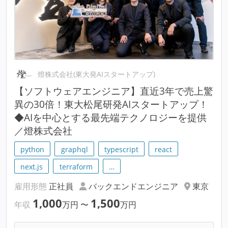
燈株式会社(東大発AIスタートアップ)
【ソフトウェアエンジニア】直近3年で売上驚
異の30倍！東大松尾研発AIスタートアップ！
◆AIを中心とする最先端テクノロジーを提供
／燈株式会社
python
graphql
typescript
react
next.js
terraform
…
雇用形態
正社員
バックエンドエンジニア
東京
1,000
1,500
年収
万円
〜
万円