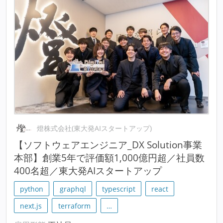
燈株式会社(東大発AIスタートアップ)
【ソフトウェアエンジニア_DX Solution事業
本部】創業5年で評価額1,000億円超／社員数
400名超／東大発AIスタートアップ
python
graphql
typescript
react
next.js
terraform
…