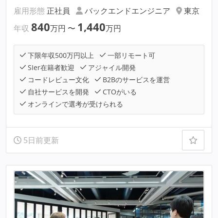
雇用形態
正社員
バックエンドエンジニア
東京
840
1,440
年収
万円
〜
万円
下限年収500万円以上
一部リモート可
SIer在籍者歓迎
アジャイル開発
コードレビュー文化
B2Bのサービスを運営
自社サービスを開発
CTOがいる
オンラインで選考が受けられる
5日前更新