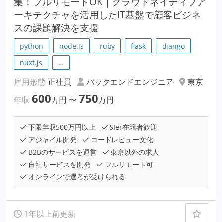
集！フルリモートOK｜クラウドネイティブア
ーキテクチャを活用したIT基盤で顧客ビジネ
スの課題解決を支援
python
node.js
ruby
flask
django
nuxt.js
…
雇用形態
正社員
バックエンドエンジニア
東京
600
750
年収
万円
〜
万円
下限年収500万円以上
SIer在籍者歓迎
アジャイル開発
コードレビュー文化
B2Bのサービスを運営
東京以外の求人
自社サービスを開発
フルリモート可
オンラインで選考が受けられる
1年以上前更新