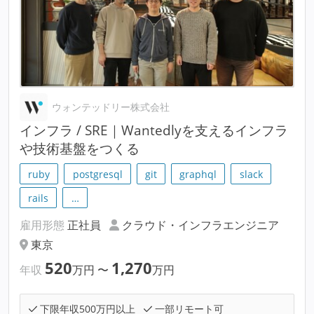
ウォンテッドリー株式会社
インフラ / SRE｜Wantedlyを支えるインフラ
や技術基盤をつくる
ruby
postgresql
git
graphql
slack
rails
…
雇用形態
正社員
クラウド・インフラエンジニア
東京
520
1,270
年収
万円
〜
万円
下限年収500万円以上
一部リモート可