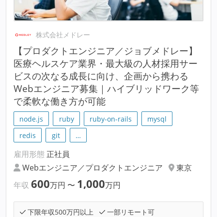
株式会社メドレー
【プロダクトエンジニア／ジョブメドレー】
医療ヘルスケア業界・最大級の人材採用サー
ビスの次なる成長に向け、企画から携わる
Webエンジニア募集｜ハイブリッドワーク等
で柔軟な働き方が可能
node.js
ruby
ruby-on-rails
mysql
redis
git
…
雇用形態
正社員
Webエンジニア／プロダクトエンジニア
東京
600
1,000
年収
万円
〜
万円
下限年収500万円以上
一部リモート可