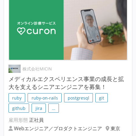
株式会社MICIN
メディカルエクスペリエンス事業の成長と拡
大を支えるシニアエンジニアを募集！
ruby
ruby-on-rails
postgresql
git
github
jira
…
雇用形態
正社員
Webエンジニア／プロダクトエンジニア
東京