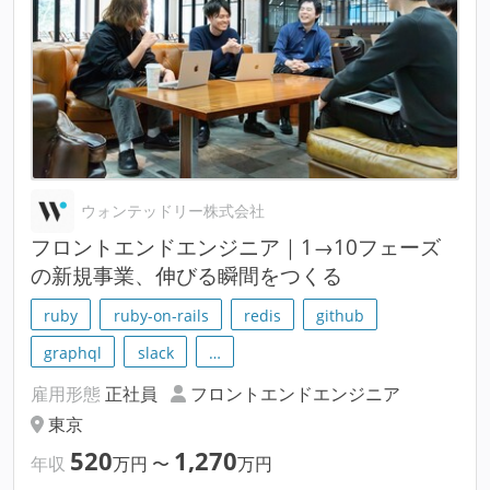
ウォンテッドリー株式会社
フロントエンドエンジニア｜1→10フェーズ
の新規事業、伸びる瞬間をつくる
ruby
ruby-on-rails
redis
github
graphql
slack
…
雇用形態
正社員
フロントエンドエンジニア
東京
520
1,270
年収
万円
〜
万円