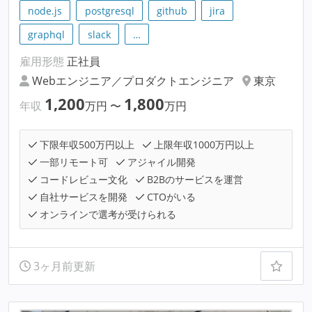
node.js
postgresql
github
jira
graphql
slack
…
雇用形態
正社員
Webエンジニア／プロダクトエンジニア
東京
1,200
1,800
年収
万円
〜
万円
下限年収500万円以上
上限年収1000万円以上
一部リモート可
アジャイル開発
コードレビュー文化
B2Bのサービスを運営
自社サービスを開発
CTOがいる
オンラインで選考が受けられる
3ヶ月前更新