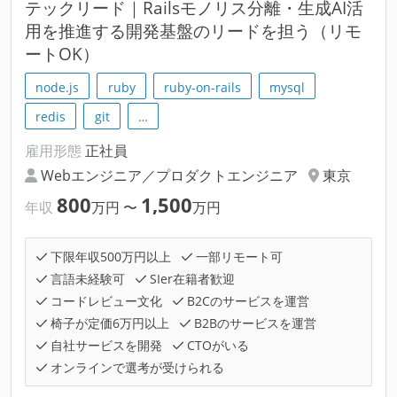
テックリード｜Railsモノリス分離・生成AI活
用を推進する開発基盤のリードを担う（リモ
ートOK）
node.js
ruby
ruby-on-rails
mysql
redis
git
…
雇用形態
正社員
Webエンジニア／プロダクトエンジニア
東京
800
1,500
年収
万円
〜
万円
下限年収500万円以上
一部リモート可
言語未経験可
SIer在籍者歓迎
コードレビュー文化
B2Cのサービスを運営
椅子が定価6万円以上
B2Bのサービスを運営
自社サービスを開発
CTOがいる
オンラインで選考が受けられる