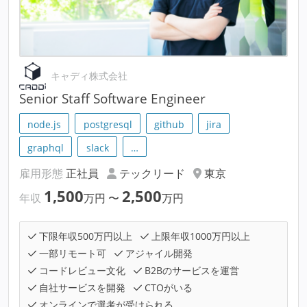
キャディ株式会社
Senior Staff Software Engineer
node.js
postgresql
github
jira
graphql
slack
…
雇用形態
正社員
テックリード
東京
1,500
2,500
年収
万円
〜
万円
下限年収500万円以上
上限年収1000万円以上
一部リモート可
アジャイル開発
コードレビュー文化
B2Bのサービスを運営
自社サービスを開発
CTOがいる
オンラインで選考が受けられる