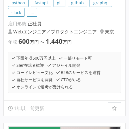
python
fastapi
git
github
graphql
slack
…
雇用形態
正社員
Webエンジニア／プロダクトエンジニア
東京
600
1,440
年収
万円
〜
万円
下限年収500万円以上
一部リモート可
SIer在籍者歓迎
アジャイル開発
コードレビュー文化
B2Bのサービスを運営
自社サービスを開発
CTOがいる
オンラインで選考が受けられる
1年以上前更新