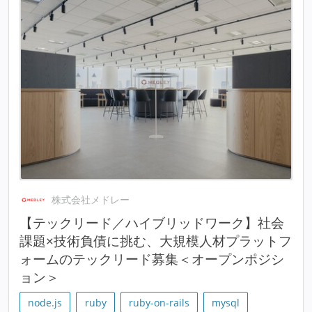
株式会社メドレー
【テックリード／ハイブリッドワーク】社会
課題×技術負債に挑む、大規模人材プラットフ
ォームのテックリード募集＜オープンポジシ
ョン＞
node.js
ruby
ruby-on-rails
mysql