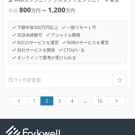
800
1,200
年収
万円
〜
万円
下限年収500万円以上
一部リモート可
言語未経験可
アジャイル開発
B2Cのサービスを運営
B2Bのサービスを運営
自社サービスを開発
CTOがいる
オンラインで選考が受けられる
9ヶ月前更新
…
1
2
3
4
16