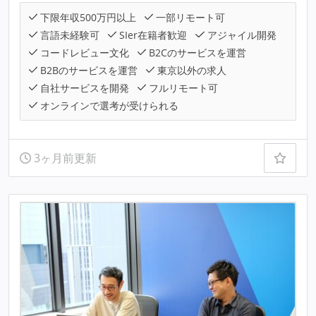
下限年収500万円以上
一部リモート可
言語未経験可
SIer在籍者歓迎
アジャイル開発
コードレビュー文化
B2Cのサービスを運営
B2Bのサービスを運営
東京以外の求人
自社サービスを開発
フルリモート可
オンラインで選考が受けられる
3ヶ月前更新