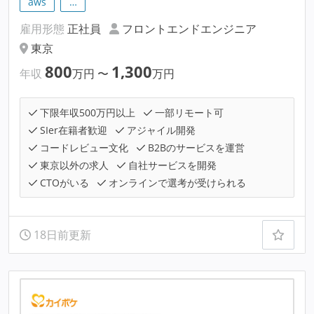
aws
…
雇用形態
正社員
フロントエンドエンジニア
東京
800
1,300
年収
万円
〜
万円
下限年収500万円以上
一部リモート可
SIer在籍者歓迎
アジャイル開発
コードレビュー文化
B2Bのサービスを運営
東京以外の求人
自社サービスを開発
CTOがいる
オンラインで選考が受けられる
18日前更新