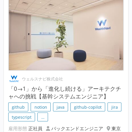
ウェルスナビ株式会社
「0→1」から「進化し続ける」アーキテクチ
ャへの挑戦【基幹システムエンジニア】
github
notion
java
github-copilot
jira
typescript
…
雇用形態
正社員
バックエンドエンジニア
東京