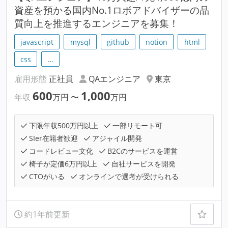
資産を預かる国内No.1ロボアドバイザーの品
質向上を推進するエンジニアを募集！
javascript
mysql
github
notion
html
css
…
雇用形態
正社員
QAエンジニア
東京
600
1,000
年収
万円
〜
万円
下限年収500万円以上
一部リモート可
SIer在籍者歓迎
アジャイル開発
コードレビュー文化
B2Cのサービスを運営
椅子が定価6万円以上
自社サービスを開発
CTOがいる
オンラインで選考が受けられる
約1年前更新