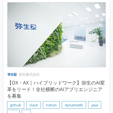
弥生株式会社
【DX・AX｜ハイブリッドワーク】弥生のAI変
革をリード！全社横断のAIアプリエンジニア
を募集
github
slack
notion
dynamodb
java