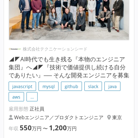
株式会社テクニケーションシード
◢◤AI時代でも生き残る『本物のエンジニア
集団』へ◢◤『技術で価値提供し続ける自分
でありたい』── そんな開発エンジニアを募集
javascript
mysql
github
slack
java
aws
…
雇用形態
正社員
Webエンジニア／プロダクトエンジニア
東京
550
1,200
年収
万円
〜
万円