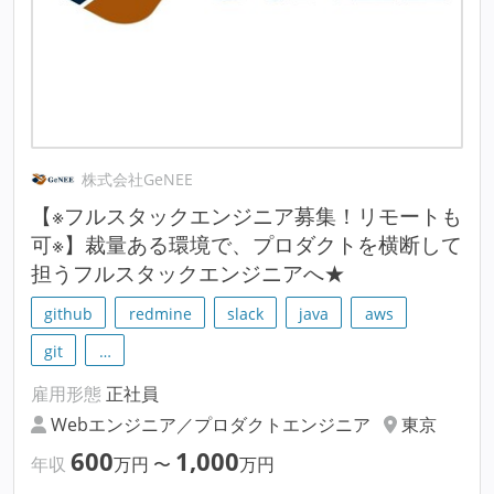
株式会社GeNEE
【※フルスタックエンジニア募集！リモートも
可※】裁量ある環境で、プロダクトを横断して
担うフルスタックエンジニアへ★
github
redmine
slack
java
aws
git
…
雇用形態
正社員
Webエンジニア／プロダクトエンジニア
東京
600
1,000
年収
万円
〜
万円