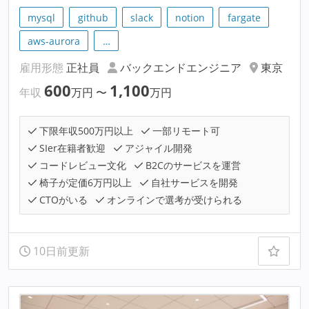
mysql
github
slack
notion
fargate
aws-aurora
…
雇用形態
正社員
バックエンドエンジニア
東京
600
1,100
年収
万円
〜
万円
下限年収500万円以上
一部リモート可
SIer在籍者歓迎
アジャイル開発
コードレビュー文化
B2Cのサービスを運営
椅子が定価6万円以上
自社サービスを開発
CTOがいる
オンラインで選考が受けられる
10日前更新