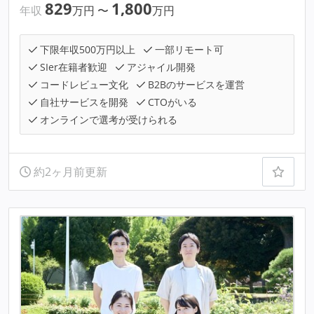
829
1,800
年収
万円
〜
万円
下限年収500万円以上
一部リモート可
SIer在籍者歓迎
アジャイル開発
コードレビュー文化
B2Bのサービスを運営
自社サービスを開発
CTOがいる
オンラインで選考が受けられる
約2ヶ月前更新