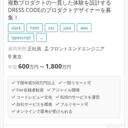
複数プロダクトの一貫した体験を設計する
DRESS CODEのプロダクトデザイナーを募
集！
slack
html
css
java
aws
typescript
…
雇用形態
正社員
フロントエンドエンジニア
東京
600
1,800
年収
万円
〜
万円
下限年収500万円以上
一部リモート可
SIer在籍者歓迎
アジャイル開発
コードレビュー文化
B2Bのサービスを運営
自社サービスを開発
フルリモート可
オンラインで選考が受けられる