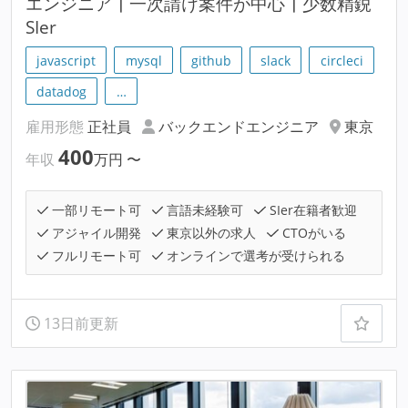
エンジニア┃一次請け案件が中心┃少数精鋭
SIer
javascript
mysql
github
slack
circleci
datadog
…
雇用形態
正社員
バックエンドエンジニア
東京
400
年収
万円
〜
一部リモート可
言語未経験可
SIer在籍者歓迎
アジャイル開発
東京以外の求人
CTOがいる
フルリモート可
オンラインで選考が受けられる
13日前更新