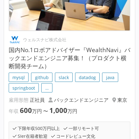
ウェルスナビ株式会社
国内No.1ロボアドバイザー『WealthNavi』バ
ックエンドエンジニア募集！（プロダクト横
断開発チーム）
mysql
github
slack
datadog
java
springboot
…
雇用形態
正社員
バックエンドエンジニア
東京
600
1,000
年収
万円
〜
万円
下限年収500万円以上
一部リモート可
SIer在籍者歓迎
コードレビュー文化