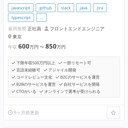
javascript
github
slack
java
jira
typescript
…
雇用形態
正社員
フロントエンドエンジニア
東京
600
850
年収
万円
〜
万円
下限年収500万円以上
一部リモート可
言語未経験可
アジャイル開発
コードレビュー文化
B2Cのサービスを運営
B2Bのサービスを運営
自社サービスを開発
CTOがいる
オンラインで選考が受けられる
9ヶ月前更新