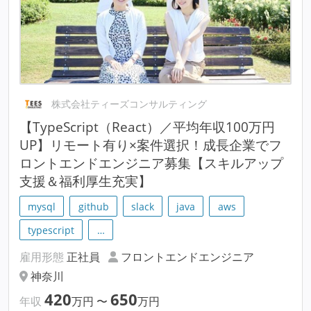
株式会社ティーズコンサルティング
【TypeScript（React）／平均年収100万円
UP】リモート有り×案件選択！成長企業でフ
ロントエンドエンジニア募集【スキルアップ
支援＆福利厚生充実】
mysql
github
slack
java
aws
typescript
…
雇用形態
正社員
フロントエンドエンジニア
神奈川
420
650
年収
万円
〜
万円