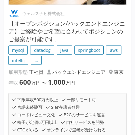
ウェルスナビ株式会社
【オープンポジション/バックエンドエンジニ
ア】ご経験やご希望に合わせてポジションの
ご提案が可能です。
mysql
datadog
java
springboot
aws
intellij
…
雇用形態
正社員
バックエンドエンジニア
東京
600
1,000
年収
万円
〜
万円
下限年収500万円以上
一部リモート可
言語未経験可
SIer在籍者歓迎
コードレビュー文化
B2Cのサービスを運営
椅子が定価6万円以上
自社サービスを開発
CTOがいる
オンラインで選考が受けられる