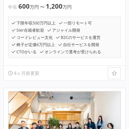
600
1,200
年収
万円
〜
万円
下限年収500万円以上
一部リモート可
SIer在籍者歓迎
アジャイル開発
コードレビュー文化
B2Cのサービスを運営
椅子が定価6万円以上
自社サービスを開発
CTOがいる
オンラインで選考が受けられる
4ヶ月前更新