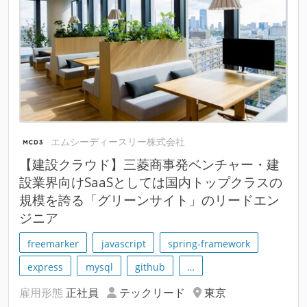
エムシーディースリー株式会社
【建設クラウド】三菱商事発ベンチャー・建
設業界向けSaaSとしては国内トップクラスの
規模を誇る「グリーンサイト」のリードエン
ジニア
freemarker
javascript
spring-framework
express
mysql
github
…
雇用形態
正社員
テックリード
東京