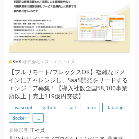
株式会社エス・エム・エス
【フルリモート/フレックスOK】複雑なドメ
インにチャレンジし、SaaS開発をリードする
エンジニア募集！【導入社数全国58,100事業
所以上 | 売上119億円突破】
javascript
github
slack
miro
datadog
docker
…
雇用形態
正社員
Webエンジニア／プロダクトエンジニア
東京