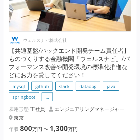
ウェルスナビ株式会社
【共通基盤/バックエンド開発チーム責任者】
ものづくりする金融機関「ウェルスナビ」/パ
フォーマンス改善や開発環境の標準化推進な
どにお力を貸してください！
mysql
github
slack
datadog
java
springboot
…
雇用形態
正社員
エンジニアリングマネージャー
東京
800
1,300
年収
万円
〜
万円