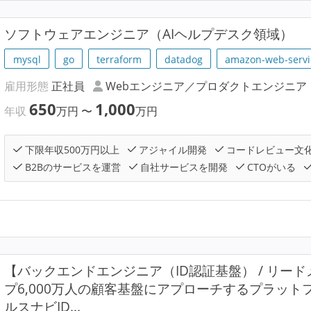
ソフトウェアエンジニア（AIヘルプデスク領域）
mysql
go
terraform
datadog
amazon-web-servi
雇用形態
正社員
Webエンジニア／プロダクトエンジニア
650
1,000
年収
万円
〜
万円
下限年収500万円以上
アジャイル開発
コードレビュー文
B2Bのサービスを運営
自社サービスを開発
CTOがいる
【バックエンドエンジニア（ID認証基盤） / リード
プ6,000万人の顧客基盤にアプローチするプラッ
ルスナビID...