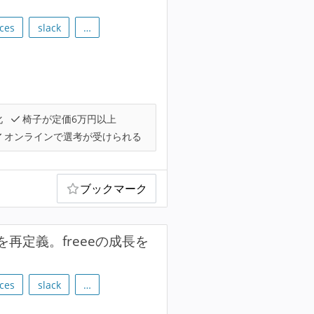
ces
slack
…
化
椅子が定価6万円以上
オンラインで選考が受けられる
ブックマーク
を再定義。freeeの成長を
ces
slack
…