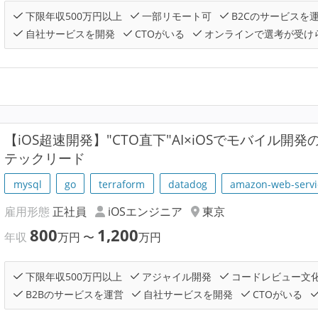
下限年収500万円以上
一部リモート可
B2Cのサービスを
自社サービスを開発
CTOがいる
オンラインで選考が受け
【iOS超速開発】"CTO直下"AI×iOSでモバイル
テックリード
mysql
go
terraform
datadog
amazon-web-servi
雇用形態
正社員
iOSエンジニア
東京
800
1,200
年収
万円
〜
万円
下限年収500万円以上
アジャイル開発
コードレビュー文
B2Bのサービスを運営
自社サービスを開発
CTOがいる