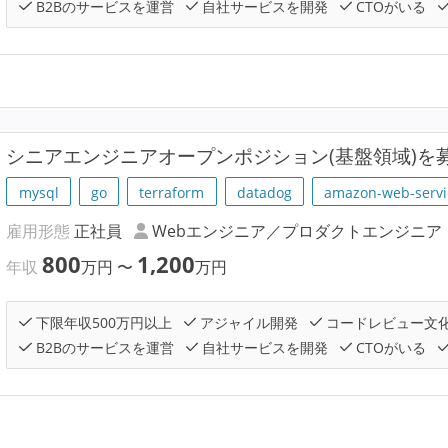
B2Bのサービスを運営
自社サービスを開発
CTOがいる
シニアエンジニアオープンポジション(基盤領域)を
mysql
go
terraform
datadog
amazon-web-servi
雇用形態
正社員
Webエンジニア／プロダクトエンジニア
800
1,200
年収
万円
〜
万円
下限年収500万円以上
アジャイル開発
コードレビュー文
B2Bのサービスを運営
自社サービスを開発
CTOがいる