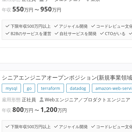
550
950
年収
万円
〜
万円
下限年収500万円以上
アジャイル開発
コードレビュー文
B2Bのサービスを運営
自社サービスを開発
CTOがいる
シニアエンジニアオープンポジション(新規事業領域
mysql
go
terraform
datadog
amazon-web-servi
雇用形態
正社員
Webエンジニア／プロダクトエンジニア
800
1,200
年収
万円
〜
万円
下限年収500万円以上
アジャイル開発
コードレビュー文