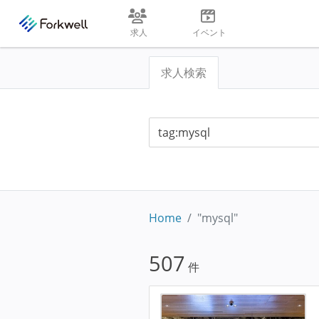
求人
イベント
求人検索
Home
"mysql"
507
件