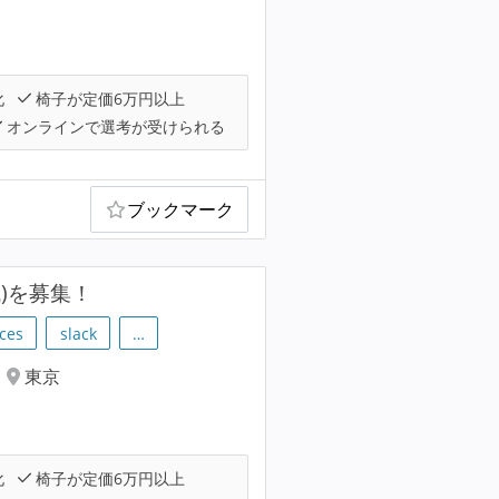
化
椅子が定価6万円以上
オンラインで選考が受けられる
ブックマーク
)を募集！
ces
slack
…
東京
化
椅子が定価6万円以上