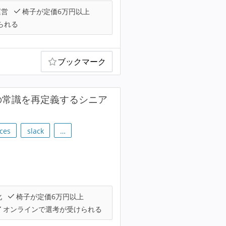
運営
椅子が定価6万円以上
られる
ブックマーク
開発の常識を再定義するシニア
ces
slack
…
化
椅子が定価6万円以上
オンラインで選考が受けられる