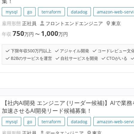
集！
mysql
go
terraform
datadog
amazon-web-servi
雇用形態
正社員
フロントエンドエンジニア
東京
750
1,000
年収
万円
〜
万円
下限年収500万円以上
アジャイル開発
コードレビュー文
B2Bのサービスを運営
自社サービスを開発
CTOがいる
【社内AI開発 エンジニア (リーダー候補)】AIで業務
加速させるAI開発リード候補募集！
mysql
go
terraform
datadog
amazon-web-servi
雇用形態
正社員
データエンジニア
東京