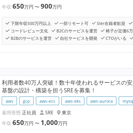
650
900
年収
万円
〜
万円
下限年収500万円以上
一部リモート可
SIer在籍者歓迎
コードレビュー文化
B2Cのサービスを運営
椅子が定価6
B2Bのサービスを運営
自社サービスを開発
CTOがいる
利用者数40万人突破！数十年使われるサービスの
基盤の設計・構築を担うSREを募集！
aws
gcp
aws-ecs
aws-eks
aws-aurora
mysq
雇用形態
正社員
SRE
東京
650
1,000
年収
万円
〜
万円