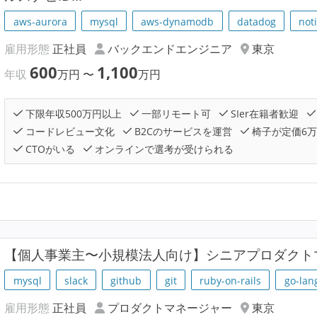
aws-aurora
mysql
aws-dynamodb
datadog
not
雇用形態
正社員
バックエンドエンジニア
東京
600
1,100
年収
万円
〜
万円
下限年収500万円以上
一部リモート可
SIer在籍者歓迎
コードレビュー文化
B2Cのサービスを運営
椅子が定価6
CTOがいる
オンラインで選考が受けられる
【個人事業主〜小規模法人向け】シニアプロダクト
mysql
slack
github
git
ruby-on-rails
go-lan
雇用形態
正社員
プロダクトマネージャー
東京