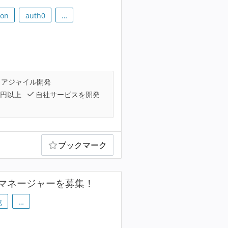
ion
auth0
…
アジャイル開発
万円以上
自社サービスを開発
ブックマーク
マネージャーを募集！
g
…