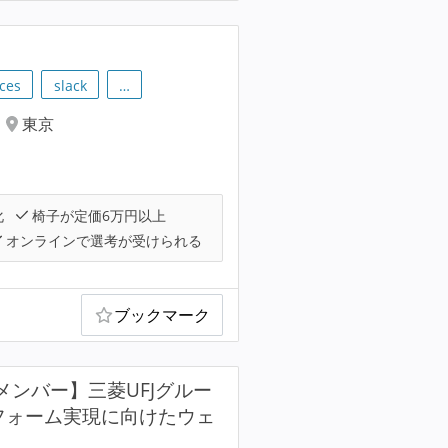
ces
slack
…
東京
化
椅子が定価6万円以上
オンラインで選考が受けられる
ブックマーク
メンバー】三菱UFJグルー
トフォーム実現に向けたウェ