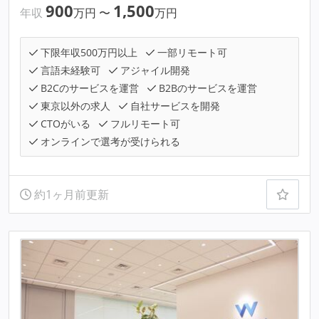
900
1,500
年収
万円
〜
万円
下限年収500万円以上
一部リモート可
言語未経験可
アジャイル開発
B2Cのサービスを運営
B2Bのサービスを運営
東京以外の求人
自社サービスを開発
CTOがいる
フルリモート可
オンラインで選考が受けられる
約1ヶ月前更新