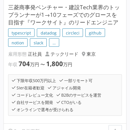
三菱商事発ベンチャー・建設Tech業界のトッ
プランナーが1→10フェーズでのグロースを
目指す『ワークサイト』のリードエンジニア
typescript
datadog
circleci
github
notion
slack
…
雇用形態
正社員
テックリード
東京
704
1,800
年収
万円
〜
万円
下限年収500万円以上
一部リモート可
SIer在籍者歓迎
アジャイル開発
コードレビュー文化
B2Bのサービスを運営
自社サービスを開発
CTOがいる
オンラインで選考が受けられる