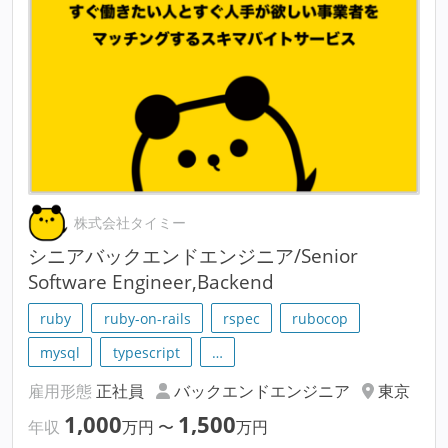
株式会社タイミー
シニアバックエンドエンジニア/Senior
Software Engineer,Backend
ruby
ruby-on-rails
rspec
rubocop
mysql
typescript
…
雇用形態
正社員
バックエンドエンジニア
東京
1,000
1,500
年収
万円
〜
万円