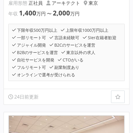
雇用形態
正社員
アーキテクト
東京
1,400
2,000
年収
万円
〜
万円
下限年収500万円以上
上限年収1000万円以上
一部リモート可
言語未経験可
SIer在籍者歓迎
アジャイル開発
B2Cのサービスを運営
B2Bのサービスを運営
東京以外の求人
自社サービスを開発
CTOがいる
フルリモート可
副業制度あり
オンラインで選考が受けられる
24日前更新