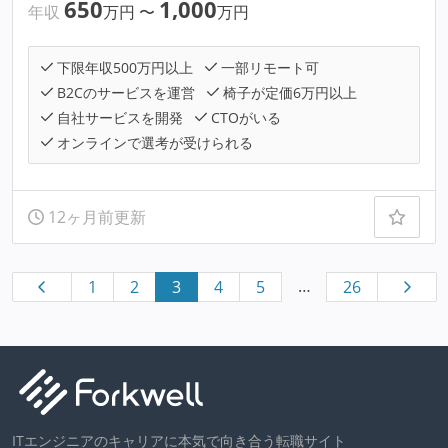
650
1,000
年収
万円
〜
万円
下限年収500万円以上
一部リモート可
B2Cのサービスを運営
椅子が定価6万円以上
自社サービスを開発
CTOがいる
オンラインで選考が受けられる
12ヶ月前更新
…
1
2
3
4
5
26
ITエンジニアのキャリアに本気で向き合う転職サイト