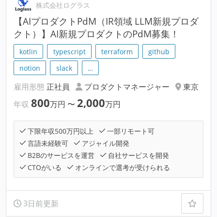
株式会社ログラス
【AIプロダクトPdM（IR領域 LLM新規プロダ
クト）】AI新規プロダクトのPdM募集！
kotlin
typescript
terraform
github
notion
slack
…
雇用形態
正社員
プロダクトマネージャー
東京
800
2,000
年収
万円
〜
万円
下限年収500万円以上
一部リモート可
言語未経験可
アジャイル開発
B2Bのサービスを運営
自社サービスを開発
CTOがいる
オンラインで選考が受けられる
3日前更新