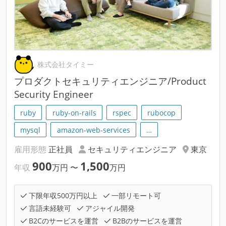
株式会社タイミー
プロダクトセキュリティエンジニア/Product
Security Engineer
ruby
ruby-on-rails
rspec
rubocop
mysql
amazon-web-services
…
雇用形態
正社員
セキュリティエンジニア
東京
900
1,500
年収
万円
〜
万円
下限年収500万円以上
一部リモート可
言語未経験可
アジャイル開発
B2Cのサービスを運営
B2Bのサービスを運営