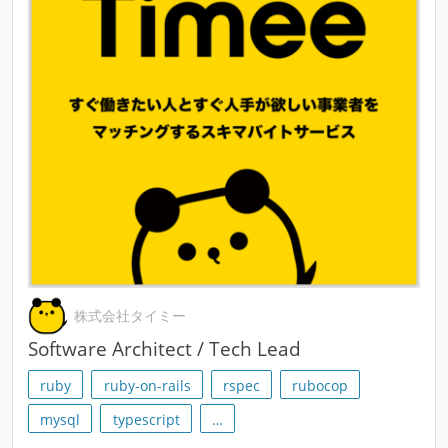
株式会社タイミー
Software Architect / Tech Lead
ruby
ruby-on-rails
rspec
rubocop
mysql
typescript
…