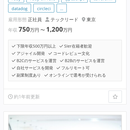
datadog
circleci
…
雇用形態
正社員
テックリード
東京
750
1,200
年収
万円
〜
万円
下限年収500万円以上
SIer在籍者歓迎
アジャイル開発
コードレビュー文化
B2Cのサービスを運営
B2Bのサービスを運営
自社サービスを開発
フルリモート可
副業制度あり
オンラインで選考が受けられる
約1年前更新