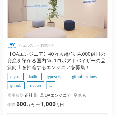
ウェルスナビ株式会社
【QAエンジニア】40万人超/1兆4,000億円の
資産を預かる国内No.1ロボアドバイザーの品
質向上を推進するエンジニアを募集！
mysql
kotlin
typescript
github-actions
github
notion
…
雇用形態
正社員
QAエンジニア
東京
600
1,000
年収
万円
〜
万円