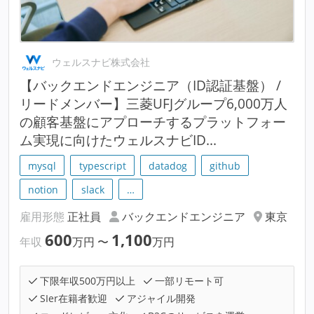
ウェルスナビ株式会社
【バックエンドエンジニア（ID認証基盤） /
リードメンバー】三菱UFJグループ6,000万人
の顧客基盤にアプローチするプラットフォー
ム実現に向けたウェルスナビID...
mysql
typescript
datadog
github
notion
slack
…
雇用形態
正社員
バックエンドエンジニア
東京
600
1,100
年収
万円
〜
万円
下限年収500万円以上
一部リモート可
SIer在籍者歓迎
アジャイル開発