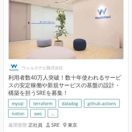
ウェルスナビ株式会社
利用者数40万人突破！数十年使われるサービ
スの安定稼働や新規サービスの基盤の設計・
構築を担うSREを募集！
mysql
terraform
datadog
github-actions
notion
aws
…
雇用形態
正社員
SRE
東京