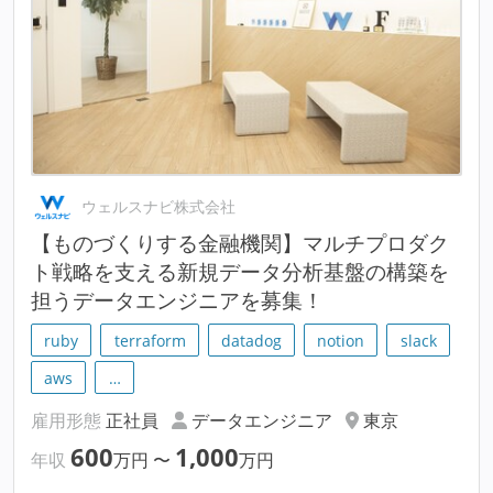
ウェルスナビ株式会社
【ものづくりする金融機関】マルチプロダク
ト戦略を支える新規データ分析基盤の構築を
担うデータエンジニアを募集！
ruby
terraform
datadog
notion
slack
aws
…
雇用形態
正社員
データエンジニア
東京
600
1,000
年収
万円
〜
万円