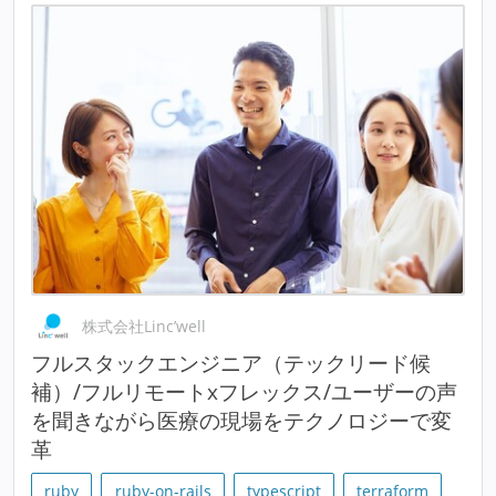
株式会社Linc’well
フルスタックエンジニア（テックリード候
補）/フルリモートxフレックス/ユーザーの声
を聞きながら医療の現場をテクノロジーで変
革
ruby
ruby-on-rails
typescript
terraform