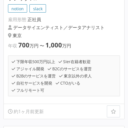
notion
slack
雇用形態
正社員
データサイエンティスト／データアナリスト
東京
700
1,000
年収
万円
〜
万円
下限年収500万円以上
SIer在籍者歓迎
アジャイル開発
B2Cのサービスを運営
B2Bのサービスを運営
東京以外の求人
自社サービスを開発
CTOがいる
フルリモート可
約1ヶ月前更新