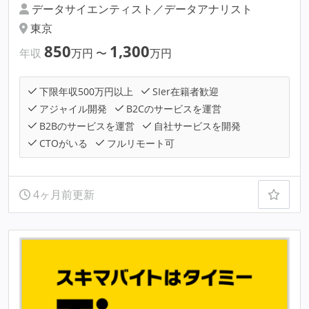
データサイエンティスト／データアナリスト
東京
850
1,300
年収
万円
〜
万円
下限年収500万円以上
SIer在籍者歓迎
アジャイル開発
B2Cのサービスを運営
B2Bのサービスを運営
自社サービスを開発
CTOがいる
フルリモート可
4ヶ月前更新