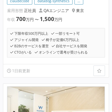
claudecode
datadog-synthetics
…
雇用形態
正社員
QAエンジニア
東京
700
1,500
年収
万円
〜
万円
下限年収500万円以上
一部リモート可
アジャイル開発
椅子が定価6万円以上
B2Bのサービスを運営
自社サービスを開発
CTOがいる
オンラインで選考が受けられる
1日前更新