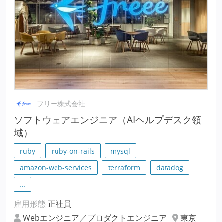
フリー株式会社
ソフトウェアエンジニア（AIヘルプデスク領
域）
ruby
ruby-on-rails
mysql
amazon-web-services
terraform
datadog
…
雇用形態
正社員
Webエンジニア／プロダクトエンジニア
東京