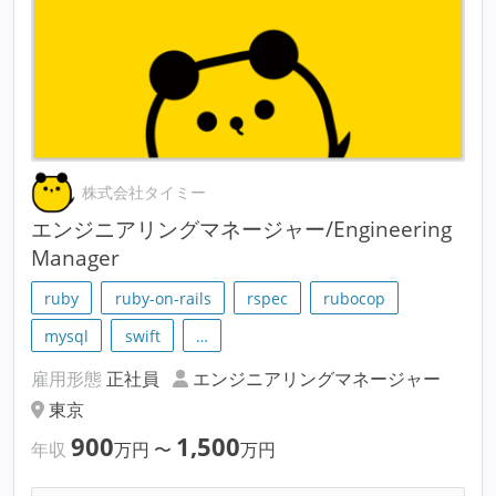
株式会社タイミー
エンジニアリングマネージャー/Engineering
Manager
ruby
ruby-on-rails
rspec
rubocop
mysql
swift
…
雇用形態
正社員
エンジニアリングマネージャー
東京
900
1,500
年収
万円
〜
万円