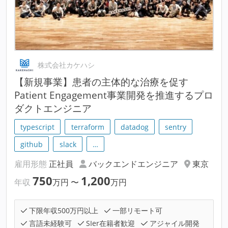
株式会社カケハシ
【新規事業】患者の主体的な治療を促す
Patient Engagement事業開発を推進するプロ
ダクトエンジニア
typescript
terraform
datadog
sentry
github
slack
…
雇用形態
正社員
バックエンドエンジニア
東京
750
1,200
年収
万円
〜
万円
下限年収500万円以上
一部リモート可
言語未経験可
SIer在籍者歓迎
アジャイル開発