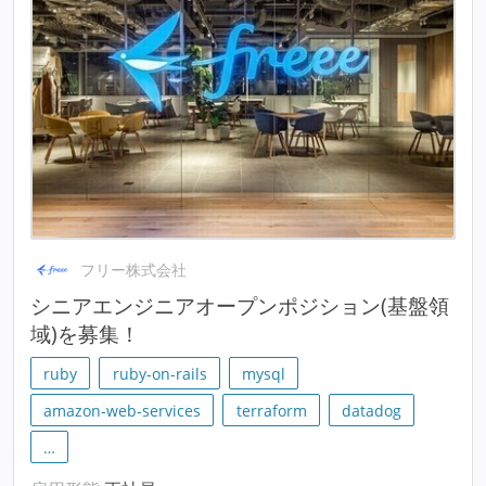
フリー株式会社
シニアエンジニアオープンポジション(基盤領
域)を募集！
ruby
ruby-on-rails
mysql
amazon-web-services
terraform
datadog
…