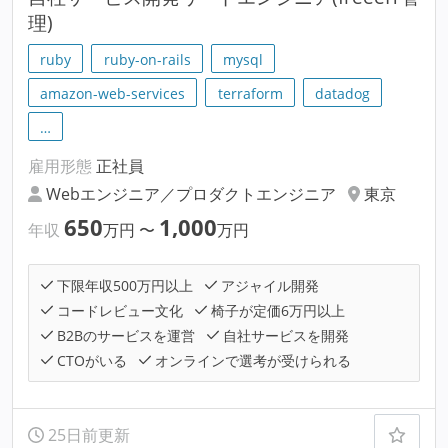
理)
ruby
ruby-on-rails
mysql
amazon-web-services
terraform
datadog
…
雇用形態
正社員
Webエンジニア／プロダクトエンジニア
東京
650
1,000
年収
万円
〜
万円
下限年収500万円以上
アジャイル開発
コードレビュー文化
椅子が定価6万円以上
B2Bのサービスを運営
自社サービスを開発
CTOがいる
オンラインで選考が受けられる
25日前更新