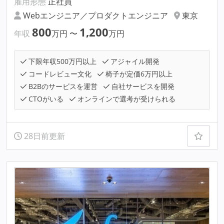
雇用形態
正社員
Webエンジニア／プロダクトエンジニア
東京
800
1,200
年収
万円
〜
万円
下限年収500万円以上
アジャイル開発
コードレビュー文化
椅子が定価6万円以上
B2Bのサービスを運営
自社サービスを開発
CTOがいる
オンラインで選考が受けられる
28日前更新