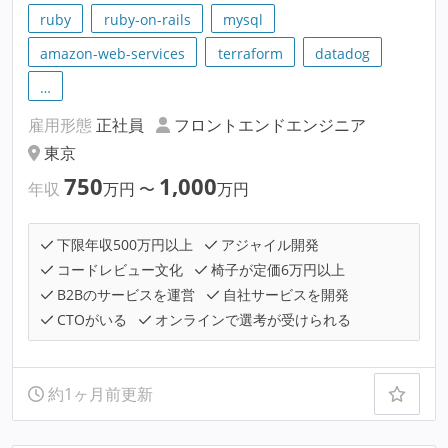
ruby
ruby-on-rails
mysql
amazon-web-services
terraform
datadog
…
雇用形態
正社員
フロントエンドエンジニア
東京
750
1,000
年収
万円
〜
万円
下限年収500万円以上
アジャイル開発
コードレビュー文化
椅子が定価6万円以上
B2Bのサービスを運営
自社サービスを開発
CTOがいる
オンラインで選考が受けられる
約1ヶ月前更新