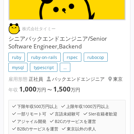
株式会社タイミー
シニアバックエンドエンジニア/Senior
Software Engineer,Backend
ruby
ruby-on-rails
rspec
rubocop
mysql
typescript
…
雇用形態
正社員
バックエンドエンジニア
東京
1,000
1,500
年収
万円
〜
万円
下限年収500万円以上
上限年収1000万円以上
一部リモート可
言語未経験可
SIer在籍者歓迎
アジャイル開発
B2Cのサービスを運営
B2Bのサービスを運営
東京以外の求人