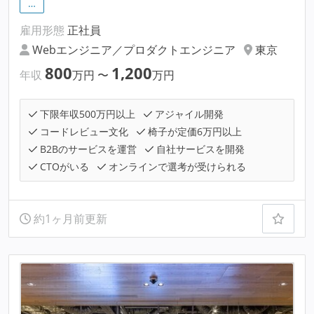
…
雇用形態
正社員
Webエンジニア／プロダクトエンジニア
東京
800
1,200
年収
万円
〜
万円
下限年収500万円以上
アジャイル開発
コードレビュー文化
椅子が定価6万円以上
B2Bのサービスを運営
自社サービスを開発
CTOがいる
オンラインで選考が受けられる
約1ヶ月前更新