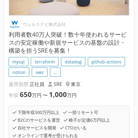
ウェルスナビ株式会社
利用者数40万人突破！数十年使われるサービ
スの安定稼働や新規サービスの基盤の設計・
構築を担うSREを募集！
mysql
terraform
datadog
github-actions
notion
aws
…
雇用形態
正社員
SRE
東京
650
1,000
年収
万円
〜
万円
下限年収500万円以上
一部リモート可
B2Cのサービスを運営
椅子が定価6万円以上
自社サービスを開発
CTOがいる
オンラインで選考が受けられる