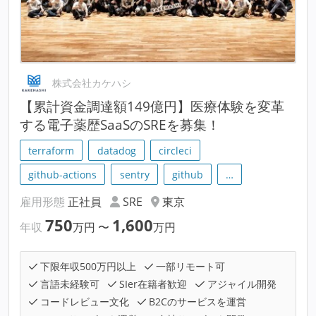
株式会社カケハシ
【累計資金調達額149億円】医療体験を変革
する電子薬歴SaaSのSREを募集！
terraform
datadog
circleci
github-actions
sentry
github
…
雇用形態
正社員
SRE
東京
750
1,600
年収
万円
〜
万円
下限年収500万円以上
一部リモート可
言語未経験可
SIer在籍者歓迎
アジャイル開発
コードレビュー文化
B2Cのサービスを運営