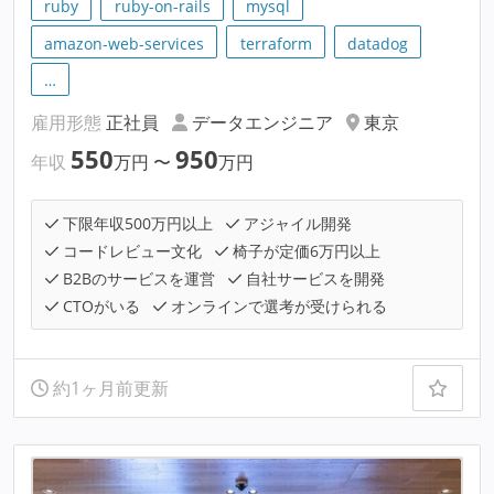
ruby
ruby-on-rails
mysql
amazon-web-services
terraform
datadog
…
雇用形態
正社員
データエンジニア
東京
550
950
年収
万円
〜
万円
下限年収500万円以上
アジャイル開発
コードレビュー文化
椅子が定価6万円以上
B2Bのサービスを運営
自社サービスを開発
CTOがいる
オンラインで選考が受けられる
約1ヶ月前更新