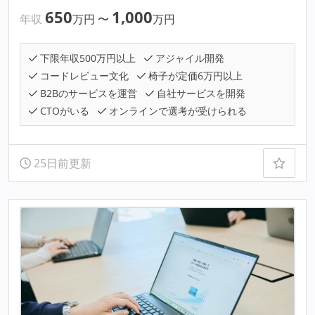
650
1,000
年収
万円
〜
万円
下限年収500万円以上
アジャイル開発
コードレビュー文化
椅子が定価6万円以上
B2Bのサービスを運営
自社サービスを開発
CTOがいる
オンラインで選考が受けられる
25日前更新