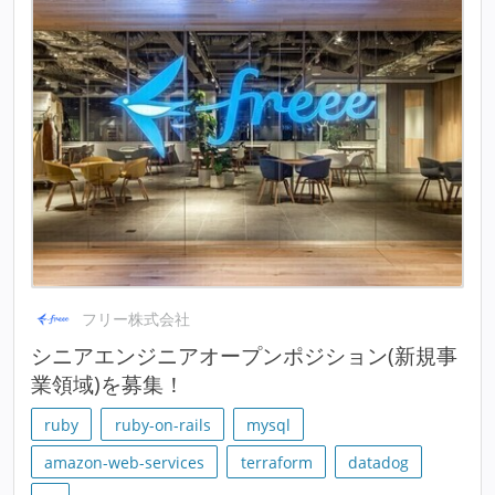
フリー株式会社
シニアエンジニアオープンポジション(新規事
業領域)を募集！
ruby
ruby-on-rails
mysql
amazon-web-services
terraform
datadog