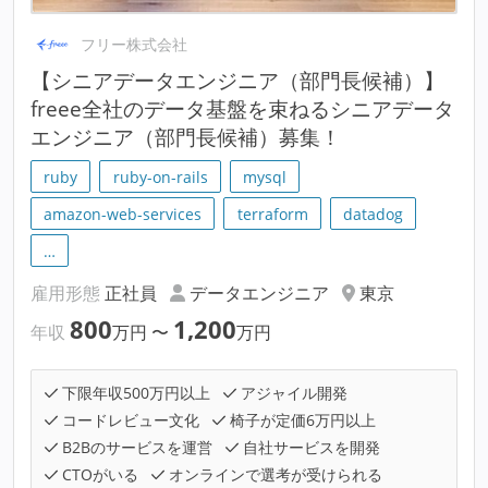
フリー株式会社
【シニアデータエンジニア（部門長候補）】
freee全社のデータ基盤を束ねるシニアデータ
エンジニア（部門長候補）募集！
ruby
ruby-on-rails
mysql
amazon-web-services
terraform
datadog
…
雇用形態
正社員
データエンジニア
東京
800
1,200
年収
万円
〜
万円
下限年収500万円以上
アジャイル開発
コードレビュー文化
椅子が定価6万円以上
B2Bのサービスを運営
自社サービスを開発
CTOがいる
オンラインで選考が受けられる