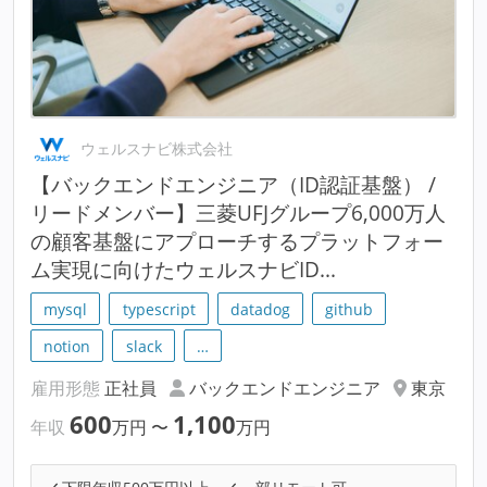
ウェルスナビ株式会社
【バックエンドエンジニア（ID認証基盤） /
リードメンバー】三菱UFJグループ6,000万人
の顧客基盤にアプローチするプラットフォー
ム実現に向けたウェルスナビID...
mysql
typescript
datadog
github
notion
slack
…
雇用形態
正社員
バックエンドエンジニア
東京
600
1,100
年収
万円
〜
万円