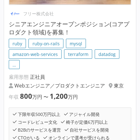
フリー株式会社
シニアエンジニアオープンポジション(コアプ
ロダクト領域)を募集！
ruby
ruby-on-rails
mysql
amazon-web-services
terraform
datadog
…
雇用形態
正社員
Webエンジニア／プロダクトエンジニア
東京
800
1,200
年収
万円
〜
万円
下限年収500万円以上
アジャイル開発
コードレビュー文化
椅子が定価6万円以上
B2Bのサービスを運営
自社サービスを開発
CTOがいる
オンラインで選考が受けられる