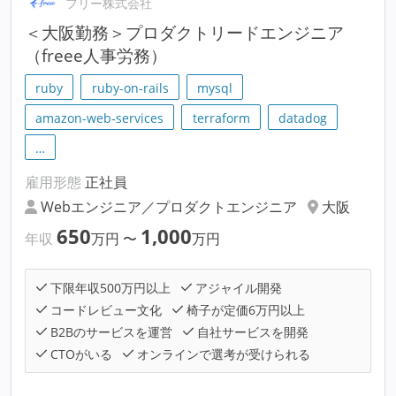
フリー株式会社
＜大阪勤務＞プロダクトリードエンジニア
（freee人事労務）
ruby
ruby-on-rails
mysql
amazon-web-services
terraform
datadog
…
雇用形態
正社員
Webエンジニア／プロダクトエンジニア
大阪
650
1,000
年収
万円
〜
万円
下限年収500万円以上
アジャイル開発
コードレビュー文化
椅子が定価6万円以上
B2Bのサービスを運営
自社サービスを開発
CTOがいる
オンラインで選考が受けられる