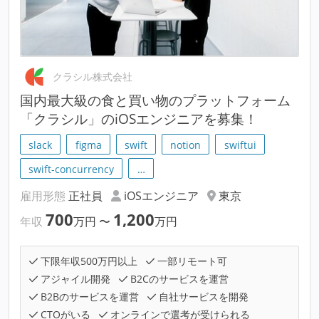
クラシル株式会社
国内最大級の食と買い物のプラットフォーム
「クラシル」のiOSエンジニアを募集！
slack
figma
swift
notion
swiftui
swift-concurrency
…
雇用形態
正社員
iOSエンジニア
東京
700
1,200
年収
万円
〜
万円
下限年収500万円以上
一部リモート可
アジャイル開発
B2Cのサービスを運営
B2Bのサービスを運営
自社サービスを開発
CTOがいる
オンラインで選考が受けられる