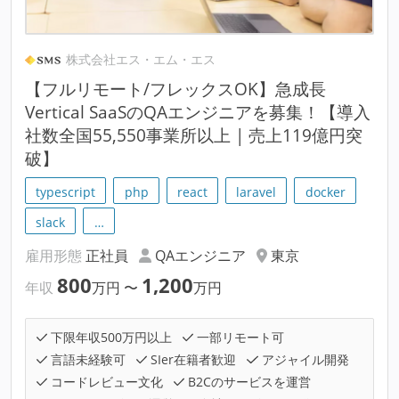
株式会社エス・エム・エス
【フルリモート/フレックスOK】急成長
Vertical SaaSのQAエンジニアを募集！【導入
社数全国55,550事業所以上 | 売上119億円突
破】
typescript
php
react
laravel
docker
slack
…
雇用形態
正社員
QAエンジニア
東京
800
1,200
年収
万円
〜
万円
下限年収500万円以上
一部リモート可
言語未経験可
SIer在籍者歓迎
アジャイル開発
コードレビュー文化
B2Cのサービスを運営