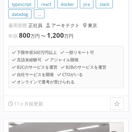
typescript
react
docker
jira
slack
datadog
…
雇用形態
正社員
アーキテクト
東京
800
1,200
年収
万円
〜
万円
下限年収500万円以上
一部リモート可
言語未経験可
アジャイル開発
B2Cのサービスを運営
B2Bのサービスを運営
自社サービスを開発
CTOがいる
オンラインで選考が受けられる
11ヶ月前更新