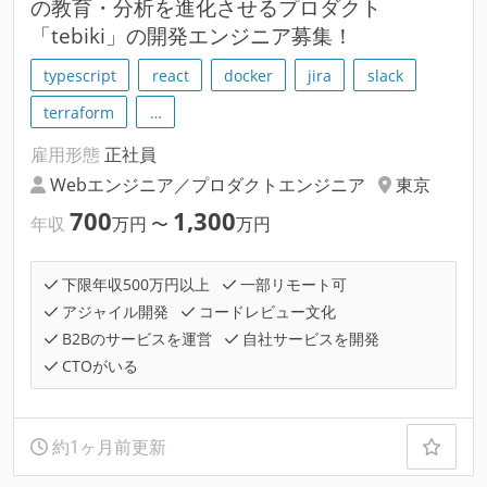
の教育・分析を進化させるプロダクト
「tebiki」の開発エンジニア募集！
typescript
react
docker
jira
slack
terraform
…
雇用形態
正社員
Webエンジニア／プロダクトエンジニア
東京
700
1,300
年収
万円
〜
万円
下限年収500万円以上
一部リモート可
アジャイル開発
コードレビュー文化
B2Bのサービスを運営
自社サービスを開発
CTOがいる
約1ヶ月前更新