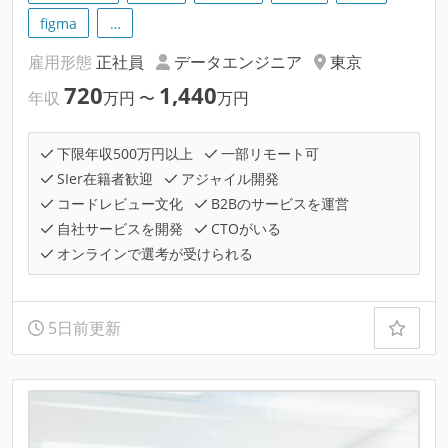
figma
…
雇用形態
正社員
データエンジニア
東京
720
1,440
年収
万円
〜
万円
下限年収500万円以上
一部リモート可
SIer在籍者歓迎
アジャイル開発
コードレビュー文化
B2Bのサービスを運営
自社サービスを開発
CTOがいる
オンラインで選考が受けられる
5日前更新