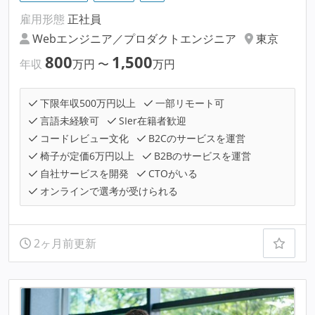
雇用形態
正社員
Webエンジニア／プロダクトエンジニア
東京
800
1,500
年収
万円
〜
万円
下限年収500万円以上
一部リモート可
言語未経験可
SIer在籍者歓迎
コードレビュー文化
B2Cのサービスを運営
椅子が定価6万円以上
B2Bのサービスを運営
自社サービスを開発
CTOがいる
オンラインで選考が受けられる
2ヶ月前更新