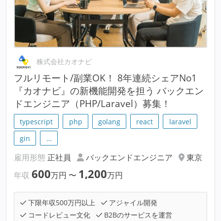
株式会社カオナビ
フルリモート/副業OK！ 8年連続シェアNo1
『カオナビ』の新機能開発を担う バックエン
ドエンジニア（PHP/Laravel）募集！
typescript
php
golang
react
laravel
gin
…
雇用形態
正社員
バックエンドエンジニア
東京
600
1,200
年収
万円
〜
万円
下限年収500万円以上
アジャイル開発
コードレビュー文化
B2Bのサービスを運営