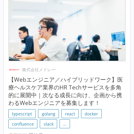
株式会社メドレー
【Webエンジニア／ハイブリッドワーク】医
療ヘルスケア業界のHR Techサービスを多角
的に展開中｜次なる成長に向け、企画から携
わるWebエンジニアを募集します！
typescript
golang
react
docker
confluence
slack
…