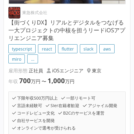
東急株式会社
【街づくりDX】リアルとデジタルをつなげる
一大プロジェクトの中核を担うリードiOSアプ
リエンジニア募集
typescript
react
flutter
slack
aws
miro
…
雇用形態
正社員
iOSエンジニア
東京
700
1,000
年収
万円
〜
万円
下限年収500万円以上
一部リモート可
言語未経験可
SIer在籍者歓迎
アジャイル開発
コードレビュー文化
B2Cのサービスを運営
自社サービスを開発
オンラインで選考が受けられる