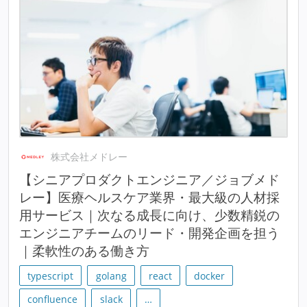
株式会社メドレー
【シニアプロダクトエンジニア／ジョブメド
レー】医療ヘルスケア業界・最大級の人材採
用サービス｜次なる成長に向け、少数精鋭の
エンジニアチームのリード・開発企画を担う
｜柔軟性のある働き方
typescript
golang
react
docker
confluence
slack
…