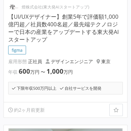
燈株式会社(東大発AIスタートアップ)
【UI/UXデザイナー】創業5年で評価額1,000
億円超／社員数400名超／最先端テクノロジ
ーで日本の産業をアップデートする東大発AI
スタートアップ
figma
雇用形態
正社員
デザインエンジニア
東京
600
1,000
年収
万円
〜
万円
下限年収500万円以上
自社サービスを開発
約2ヶ月前更新