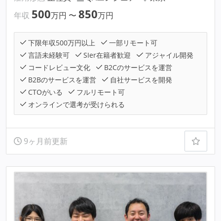
500
850
年収
万円
〜
万円
下限年収500万円以上
一部リモート可
言語未経験可
SIer在籍者歓迎
アジャイル開発
コードレビュー文化
B2Cのサービスを運営
B2Bのサービスを運営
自社サービスを開発
CTOがいる
フルリモート可
オンラインで選考が受けられる
9ヶ月前更新