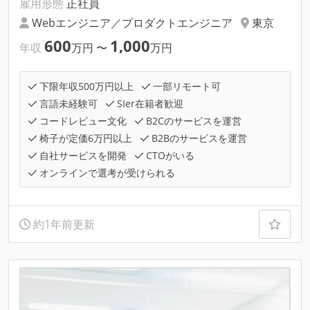
雇用形態
正社員
Webエンジニア／プロダクトエンジニア
東京
600
1,000
年収
万円
〜
万円
下限年収500万円以上
一部リモート可
言語未経験可
SIer在籍者歓迎
コードレビュー文化
B2Cのサービスを運営
椅子が定価6万円以上
B2Bのサービスを運営
自社サービスを開発
CTOがいる
オンラインで選考が受けられる
約1年前更新