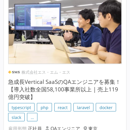
株式会社エス・エム・エス
急成長Vertical SaaSのQAエンジニアを募集！
【導入社数全国58,100事業所以上 | 売上119
億円突破】
typescript
php
react
laravel
docker
slack
…
雇用形態
正社員
QAエンジニア
東京