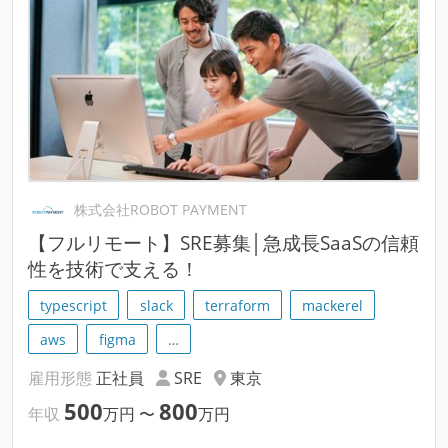
株式会社ROBOT PAYMENT
【フルリモート】SRE募集│急成長SaaSの信頼
性を技術で支える！
typescript
slack
terraform
mackerel
aws
figma
…
雇用形態
正社員
SRE
東京
500
800
年収
万円
〜
万円