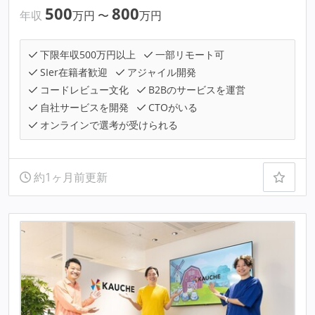
500
800
年収
万円
〜
万円
下限年収500万円以上
一部リモート可
SIer在籍者歓迎
アジャイル開発
コードレビュー文化
B2Bのサービスを運営
自社サービスを開発
CTOがいる
オンラインで選考が受けられる
約1ヶ月前更新