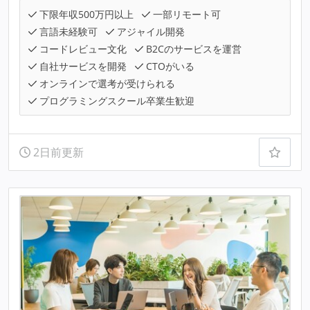
下限年収500万円以上
一部リモート可
言語未経験可
アジャイル開発
コードレビュー文化
B2Cのサービスを運営
自社サービスを開発
CTOがいる
オンラインで選考が受けられる
プログラミングスクール卒業生歓迎
2日前更新