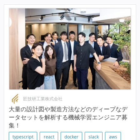
匠技研工業株式会社
大量の設計図や製造方法などのディープなデ
ータセットを解析する機械学習エンジニア募
集！
typescript
react
docker
slack
aws