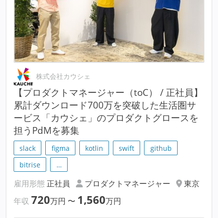
株式会社カウシェ
【プロダクトマネージャー（toC） / 正社員】
累計ダウンロード700万を突破した生活圏サ
ービス「カウシェ」のプロダクトグロースを
担うPdMを募集
slack
figma
kotlin
swift
github
bitrise
…
雇用形態
正社員
プロダクトマネージャー
東京
720
1,560
年収
万円
〜
万円