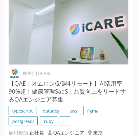
株式会社iCARE
【QAE｜オムロンG/週4リモート】AI活用率
90%超！健康管理SaaS｜品質向上をリードす
るQAエンジニア募集
typescript
datadog
aws
figma
postgresql
ruby
…
雇用形態
正社員
QAエンジニア
東京