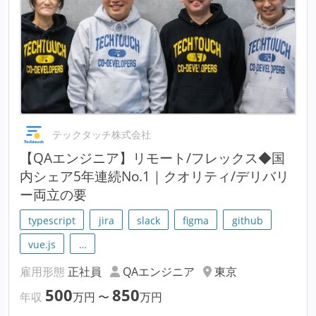
テックタッチ株式会社
【QAエンジニア】リモート/フレックス◆国
内シェア5年連続No.1｜クオリティ/デリバリ
ー両立の要
typescript
jira
slack
figma
github
vue.js
…
雇用形態
正社員
QAエンジニア
東京
500
850
年収
万円
〜
万円