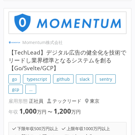
Momentum株式会社
【TechLead】デジタル広告の健全化を技術で
リードし業界標準となるシステムを創る
【Go/Svelte/GCP】
go
typescript
github
slack
sentry
gcp
…
雇用形態
正社員
テックリード
東京
1,000
1,200
年収
万円
〜
万円
下限年収500万円以上
上限年収1000万円以上