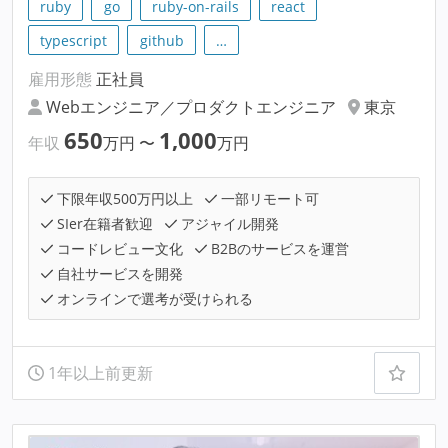
ruby
go
ruby-on-rails
react
typescript
github
…
雇用形態
正社員
Webエンジニア／プロダクトエンジニア
東京
650
1,000
年収
万円
〜
万円
下限年収500万円以上
一部リモート可
SIer在籍者歓迎
アジャイル開発
コードレビュー文化
B2Bのサービスを運営
自社サービスを開発
オンラインで選考が受けられる
1年以上前更新