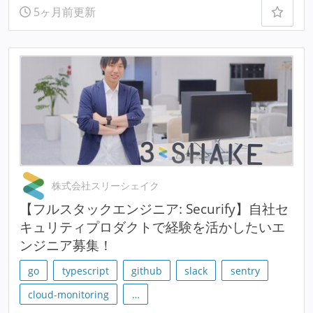
5ヶ月前更新
株式会社スリーシェイク
【フルスタックエンジニア: Securify】自社セ
キュリティプロダクトで経験を活かしたいエ
ンジニア募集！
go
typescript
github
slack
sentry
cloud-monitoring
…