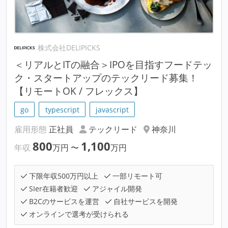
株式会社DELIPICKS
＜リアルとITの融合＞IPOを目指すフードテッ
ク・スタートアップのテックリード募集！
【リモートOK / フレックス】
go
typescript
javascript
雇用形態
正社員
テックリード
神奈川
800
1,100
年収
万円
〜
万円
下限年収500万円以上
一部リモート可
SIer在籍者歓迎
アジャイル開発
B2Cのサービスを運営
自社サービスを開発
オンラインで選考が受けられる