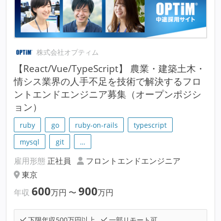
株式会社オプティム
【React/Vue/TypeScript】 農業・建築土木・
情シス業界の人手不足を技術で解決するフロ
ントエンドエンジニア募集（オープンポジシ
ョン）
ruby
go
ruby-on-rails
typescript
mysql
git
…
雇用形態
正社員
フロントエンドエンジニア
東京
600
900
年収
万円
〜
万円
下限年収500万円以上
一部リモート可