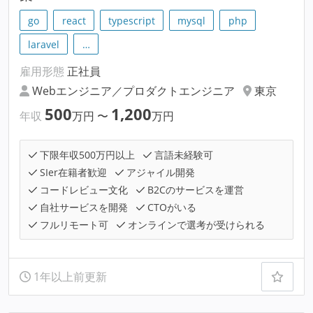
go
react
typescript
mysql
php
laravel
…
雇用形態
正社員
Webエンジニア／プロダクトエンジニア
東京
500
1,200
年収
万円
〜
万円
下限年収500万円以上
言語未経験可
SIer在籍者歓迎
アジャイル開発
コードレビュー文化
B2Cのサービスを運営
自社サービスを開発
CTOがいる
フルリモート可
オンラインで選考が受けられる
1年以上前更新