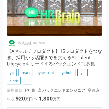
株式会社HRBrain
【AI×マルチプロダクト】15プロダクトをつな
ぎ、採用から活躍までを支えるAI Talent
LifecycleをリードするバックエンドTL募集
go
react
typescript
github
git
slack
…
雇用形態
正社員
バックエンドエンジニア
東京
920
1,800
年収
万円
〜
万円