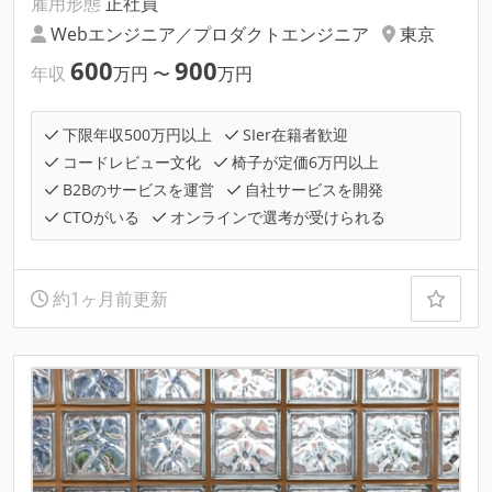
雇用形態
正社員
Webエンジニア／プロダクトエンジニア
東京
600
900
年収
万円
〜
万円
下限年収500万円以上
SIer在籍者歓迎
コードレビュー文化
椅子が定価6万円以上
B2Bのサービスを運営
自社サービスを開発
CTOがいる
オンラインで選考が受けられる
約1ヶ月前更新