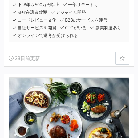
下限年収500万円以上
一部リモート可
SIer在籍者歓迎
アジャイル開発
コードレビュー文化
B2Bのサービスを運営
自社サービスを開発
CTOがいる
副業制度あり
オンラインで選考が受けられる
28日前更新