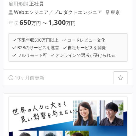
雇用形態
正社員
Webエンジニア／プロダクトエンジニア
東京
650
1,300
年収
万円
〜
万円
下限年収500万円以上
コードレビュー文化
B2Bのサービスを運営
自社サービスを開発
フルリモート可
オンラインで選考が受けられる
10ヶ月前更新