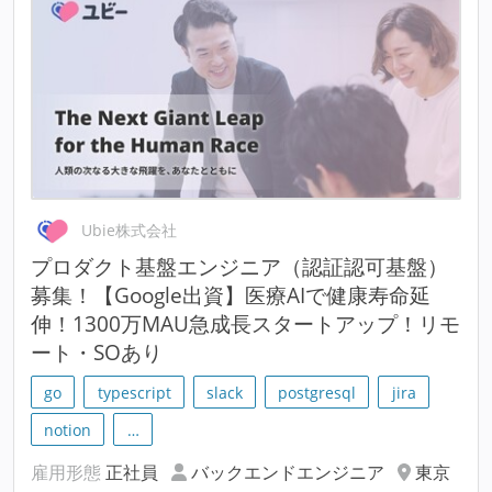
Ubie株式会社
プロダクト基盤エンジニア（認証認可基盤）
募集！【Google出資】医療AIで健康寿命延
伸！1300万MAU急成長スタートアップ！リモ
ート・SOあり
go
typescript
slack
postgresql
jira
notion
…
雇用形態
正社員
バックエンドエンジニア
東京