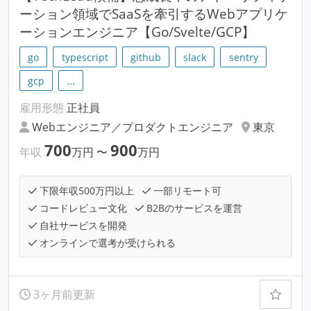
ーション領域でSaaSを牽引するWebアプリケ
ーションエンジニア【Go/Svelte/GCP】
go
typescript
github
slack
sentry
gcp
…
雇用形態
正社員
Webエンジニア／プロダクトエンジニア
東京
700
900
年収
万円
〜
万円
下限年収500万円以上
一部リモート可
コードレビュー文化
B2Bのサービスを運営
自社サービスを開発
オンラインで選考が受けられる
3ヶ月前更新