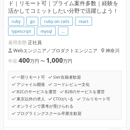
ド｜リモート可｜プライム案件多数｜経験を
活かしてコミットしたい分野で活躍しよう！
ruby
go
ruby-on-rails
react
typescript
mysql
…
雇用形態
正社員
Webエンジニア／プロダクトエンジニア
神奈川
400
1,000
年収
万円
〜
万円
一部リモート可
SIer在籍者歓迎
アジャイル開発
コードレビュー文化
B2Cのサービスを運営
B2Bのサービスを運営
東京以外の求人
CTOがいる
フルリモート可
オンラインで選考が受けられる
プログラミングスクール卒業生歓迎