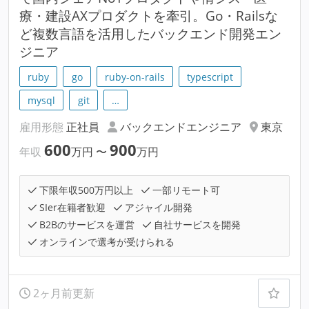
療・建設AXプロダクトを牽引。Go・Railsな
ど複数言語を活用したバックエンド開発エン
ジニア
ruby
go
ruby-on-rails
typescript
mysql
git
…
雇用形態
正社員
バックエンドエンジニア
東京
600
900
年収
万円
〜
万円
下限年収500万円以上
一部リモート可
SIer在籍者歓迎
アジャイル開発
B2Bのサービスを運営
自社サービスを開発
オンラインで選考が受けられる
2ヶ月前更新