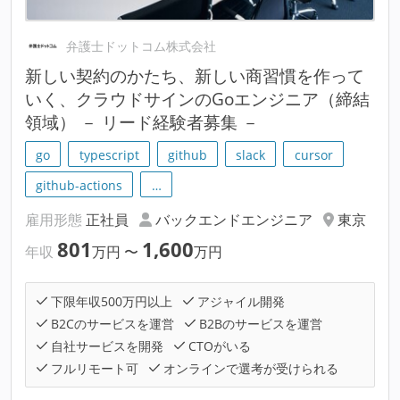
弁護士ドットコム株式会社
新しい契約のかたち、新しい商習慣を作って
いく、クラウドサインのGoエンジニア（締結
領域） － リード経験者募集 －
go
typescript
github
slack
cursor
github-actions
…
雇用形態
正社員
バックエンドエンジニア
東京
801
1,600
年収
万円
〜
万円
下限年収500万円以上
アジャイル開発
B2Cのサービスを運営
B2Bのサービスを運営
自社サービスを開発
CTOがいる
フルリモート可
オンラインで選考が受けられる