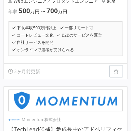
Webエンジニア／プロダクトエンジニア
東京
500
700
年収
万円
〜
万円
下限年収500万円以上
一部リモート可
コードレビュー文化
B2Bのサービスを運営
自社サービスを開発
オンラインで選考が受けられる
3ヶ月前更新
Momentum株式会社
【TechLead候補】急成長中のアドベリフィケ