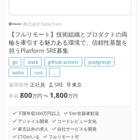
株式会社Datachain
【フルリモート】技術組織とプロダクトの両
輪を牽引する魅力ある環境で、信頼性基盤を
担うPlatform SRE募集
go
slack
github-actions
postgresql
kotlin
rust
…
雇用形態
正社員
SRE
東京
800
1,800
年収
万円
〜
万円
下限年収500万円以上
SIer在籍者歓迎
アジャイル開発
コードレビュー文化
東京以外の求人
自社サービスを開発
CTOがいる
フルリモート可