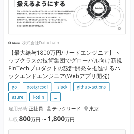
株式会社Datachain
【最大給与1800万円/リードエンジニア】ト
ップクラスの技術集団でグローバル向け新規
FinTechプロダクトの設計開発を推進するバ
ックエンドエンジニア(Webアプリ開発)
go
postgresql
slack
github-actions
azure
kotlin
…
雇用形態
正社員
テックリード
東京
800
1,800
年収
万円
〜
万円