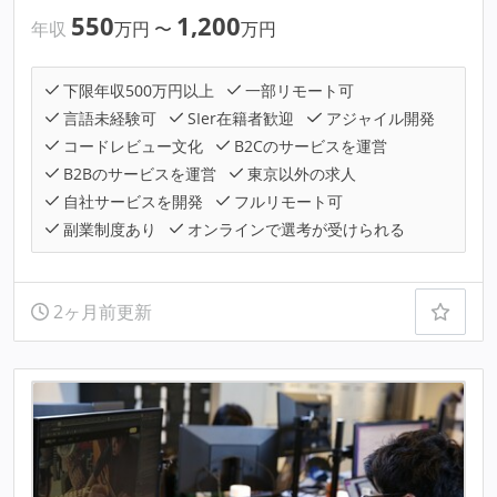
550
1,200
年収
万円
〜
万円
下限年収500万円以上
一部リモート可
言語未経験可
SIer在籍者歓迎
アジャイル開発
コードレビュー文化
B2Cのサービスを運営
B2Bのサービスを運営
東京以外の求人
自社サービスを開発
フルリモート可
副業制度あり
オンラインで選考が受けられる
2ヶ月前更新