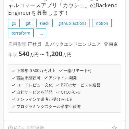
ャルコマースアプリ「カウシェ」のBackend
Engineerを募集します！
go
git
slack
github-actions
notion
terraform
…
雇用形態
正社員
バックエンドエンジニア
東京
540
1,200
年収
万円
〜
万円
下限年収500万円以上
一部リモート可
言語未経験可
アジャイル開発
コードレビュー文化
B2Cのサービスを運営
自社サービスを開発
CTOがいる
オンラインで選考が受けられる
プログラミングスクール卒業生歓迎
約1ヶ月前更新