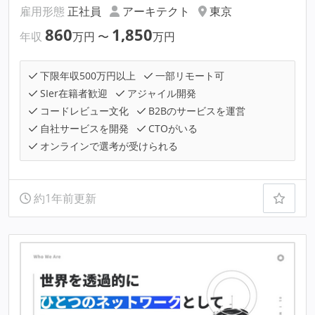
雇用形態
正社員
アーキテクト
東京
860
1,850
年収
万円
〜
万円
下限年収500万円以上
一部リモート可
SIer在籍者歓迎
アジャイル開発
コードレビュー文化
B2Bのサービスを運営
自社サービスを開発
CTOがいる
オンラインで選考が受けられる
約1年前更新