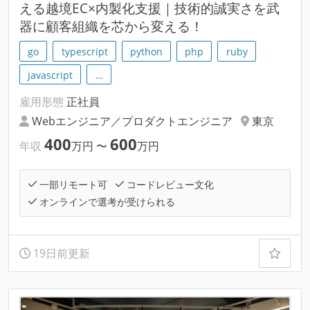
える越境EC×内製化支援｜技術的誠実さを武
器に顧客組織を芯から変える！
go
typescript
python
php
ruby
javascript
…
雇用形態
正社員
Webエンジニア／プロダクトエンジニア
東京
400
600
年収
万円
〜
万円
一部リモート可
コードレビュー文化
オンラインで選考が受けられる
19日前更新