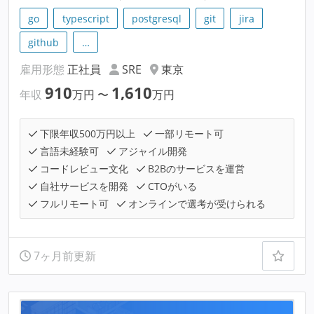
go
typescript
postgresql
git
jira
github
…
雇用形態
正社員
SRE
東京
910
1,610
年収
万円
〜
万円
下限年収500万円以上
一部リモート可
言語未経験可
アジャイル開発
コードレビュー文化
B2Bのサービスを運営
自社サービスを開発
CTOがいる
フルリモート可
オンラインで選考が受けられる
7ヶ月前更新