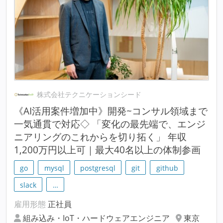
株式会社テクニケーションシード
《AI活用案件増加中》開発~コンサル領域まで
一気通貫で対応◇ 「変化の最先端で、エンジ
ニアリングのこれからを切り拓く」 年収
1,200万円以上可｜最大40名以上の体制参画
go
mysql
postgresql
git
github
slack
…
雇用形態
正社員
組み込み・IoT・ハードウェアエンジニア
東京