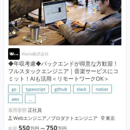
Wano株式会社
◆年収考慮◆バックエンドが得意な方歓迎！
フルスタックエンジニア｜音楽サービスにコ
ミット！AIも活用＜リモートワークOK＞
go
typescript
github
slack
notion
aws
…
雇用形態
正社員
Webエンジニア／プロダクトエンジニア
東京
550
750
年収
万円
〜
万円