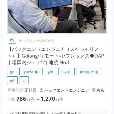
テックタッチ株式会社
【バックエンドエンジニア（スペシャリス
ト）】Golang/リモート可/フレックス◆DAP
市場国内シェア5年連続 No.1
go
typescript
gin
mysql
postgresql
git
…
雇用形態
正社員
バックエンドエンジニア
東京
786
1,270
年収
万円
〜
万円
下限年収500万円以上
一部リモート可