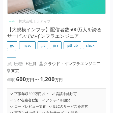
株式会社ミラティブ
【大規模インフラ】配信者数500万人を誇る
サービスでのインフラエンジニア
go
mysql
git
jira
github
slack
…
雇用形態
正社員
クラウド・インフラエンジニア
東京
600
1,200
年収
万円
〜
万円
下限年収500万円以上
言語未経験可
SIer在籍者歓迎
アジャイル開発
コードレビュー文化
B2Cのサービスを運営
東京以外の求人
自社サービスを開発