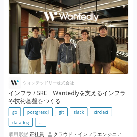
ウォンテッドリー株式会社
インフラ / SRE｜Wantedlyを支えるインフラ
や技術基盤をつくる
go
postgresql
git
slack
circleci
datadog
…
雇用形態
正社員
クラウド・インフラエンジニア