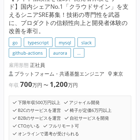
ド】国内シェアNo.1「クラウドサイン」を支
えるシニアSRE募集！技術の専門性を武器
に、プロダクトの信頼性向上と開発者体験の
改善を牽引。
go
typescript
mysql
slack
github-actions
aurora
…
雇用形態
正社員
プラットフォーム・共通基盤エンジニア
東京
700
1,200
年収
万円
〜
万円
下限年収500万円以上
アジャイル開発
B2Cのサービスを運営
椅子が定価6万円以上
B2Bのサービスを運営
自社サービスを開発
CTOがいる
フルリモート可
オンラインで選考が受けられる