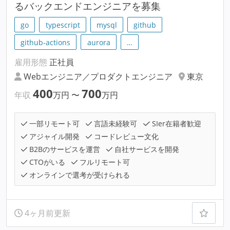
るバックエンドエンジニアを募集
go
typescript
mysql
github
github-actions
aurora
…
雇用形態
正社員
Webエンジニア／プロダクトエンジニア
東京
400
700
年収
万円
〜
万円
一部リモート可
言語未経験可
SIer在籍者歓迎
アジャイル開発
コードレビュー文化
B2Bのサービスを運営
自社サービスを開発
CTOがいる
フルリモート可
オンラインで選考が受けられる
4ヶ月前更新