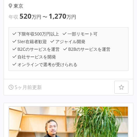
東京
520
1,270
年収
万円
〜
万円
下限年収500万円以上
一部リモート可
SIer在籍者歓迎
アジャイル開発
B2Cのサービスを運営
B2Bのサービスを運営
自社サービスを開発
オンラインで選考が受けられる
5ヶ月前更新