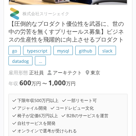
株式会社スリーシェイク
【圧倒的なプロダクト優位性を武器に、世の
中の労苦を無くすプリセールス募集】ビジネ
スの生産性を飛躍的に向上させるプロダクト
go
typescript
mysql
github
slack
datadog
…
雇用形態
正社員
アーキテクト
東京
600
1,000
年収
万円
〜
万円
下限年収500万円以上
一部リモート可
アジャイル開発
コードレビュー文化
椅子が定価6万円以上
B2Bのサービスを運営
自社サービスを開発
オンラインで選考が受けられる