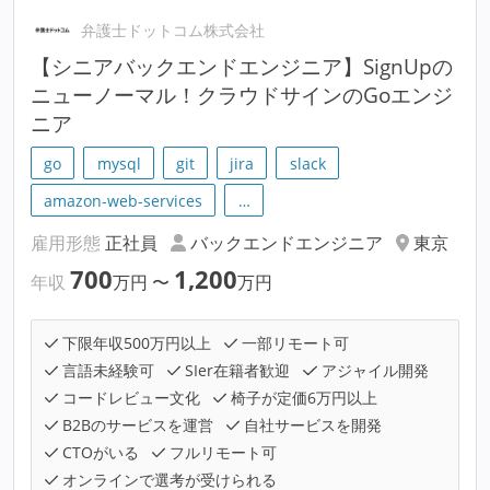
弁護士ドットコム株式会社
【シニアバックエンドエンジニア】SignUpの
ニューノーマル！クラウドサインのGoエンジ
ニア
go
mysql
git
jira
slack
amazon-web-services
…
雇用形態
正社員
バックエンドエンジニア
東京
700
1,200
年収
万円
〜
万円
下限年収500万円以上
一部リモート可
言語未経験可
SIer在籍者歓迎
アジャイル開発
コードレビュー文化
椅子が定価6万円以上
B2Bのサービスを運営
自社サービスを開発
CTOがいる
フルリモート可
オンラインで選考が受けられる