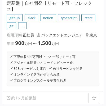
定基盤｜自社開発【リモート可・フレック
ス】
github
slack
notion
typescript
react
git
…
雇用形態
正社員
バックエンドエンジニア
東京
900
1,500
年収
万円
〜
万円
下限年収500万円以上
一部リモート可
アジャイル開発
コードレビュー文化
B2Bのサービスを運営
自社サービスを開発
オンラインで選考が受けられる
プログラミングスクール卒業生歓迎
約1ヶ月前更新