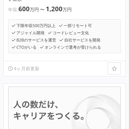
600
1,200
年収
万円
〜
万円
下限年収500万円以上
一部リモート可
アジャイル開発
コードレビュー文化
B2Bのサービスを運営
自社サービスを開発
CTOがいる
オンラインで選考が受けられる
4ヶ月前更新