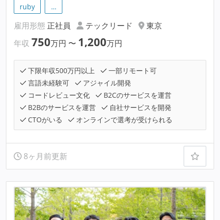
ruby
…
雇用形態
正社員
テックリード
東京
750
1,200
年収
万円
〜
万円
下限年収500万円以上
一部リモート可
言語未経験可
アジャイル開発
コードレビュー文化
B2Cのサービスを運営
B2Bのサービスを運営
自社サービスを開発
CTOがいる
オンラインで選考が受けられる
8ヶ月前更新