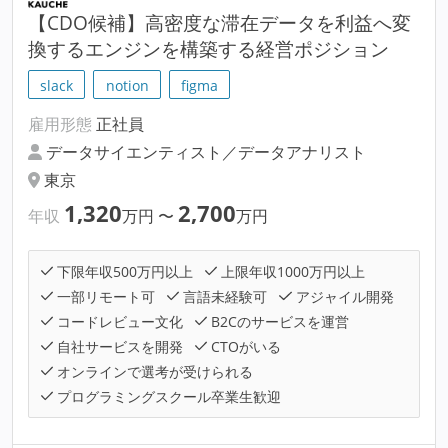
【CDO候補】高密度な滞在データを利益へ変
換するエンジンを構築する経営ポジション
slack
notion
figma
雇用形態
正社員
データサイエンティスト／データアナリスト
東京
1,320
2,700
年収
万円
〜
万円
下限年収500万円以上
上限年収1000万円以上
一部リモート可
言語未経験可
アジャイル開発
コードレビュー文化
B2Cのサービスを運営
自社サービスを開発
CTOがいる
オンラインで選考が受けられる
プログラミングスクール卒業生歓迎