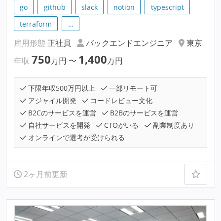
go
github
slack
notion
typescript
terraform
…
雇用形態
正社員
バックエンドエンジニア
東京
750
1,400
年収
万円
〜
万円
下限年収500万円以上
一部リモート可
アジャイル開発
コードレビュー文化
B2Cのサービスを運営
B2Bのサービスを運営
自社サービスを開発
CTOがいる
副業制度あり
オンラインで選考が受けられる
2ヶ月前更新