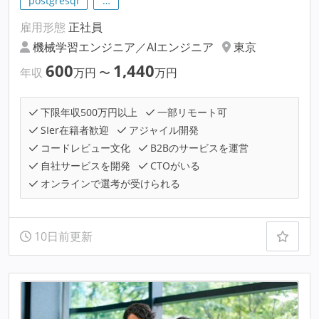
postgresql
…
雇用形態
正社員
機械学習エンジニア／AIエンジニア
東京
600
1,440
年収
万円
〜
万円
下限年収500万円以上
一部リモート可
SIer在籍者歓迎
アジャイル開発
コードレビュー文化
B2Bのサービスを運営
自社サービスを開発
CTOがいる
オンラインで選考が受けられる
10日前更新