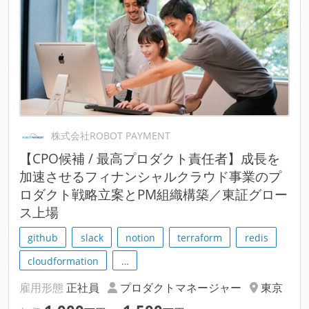
株式会社ROBOT PAYMENT
【CPO候補 / 最高プロダクト責任者】成長を
加速させるフィナンシャルクラウド事業のプ
ロダクト戦略立案とPM組織構築／東証グロー
ス上場
github
slack
notion
terraform
redis
cloudformation
…
雇用形態
正社員
プロダクトマネージャー
東京