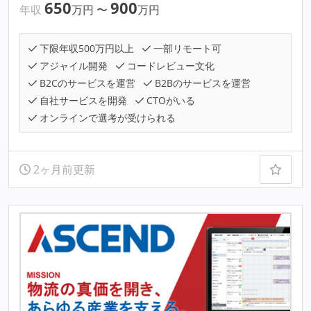
650
900
年収
万円
〜
万円
下限年収500万円以上
一部リモート可
アジャイル開発
コードレビュー文化
B2Cのサービスを運営
B2Bのサービスを運営
自社サービスを開発
CTOがいる
オンラインで選考が受けられる
2ヶ月前更新