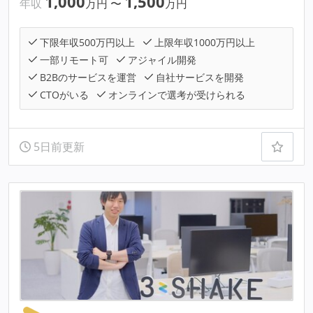
1,000
1,500
年収
万円
〜
万円
下限年収500万円以上
上限年収1000万円以上
一部リモート可
アジャイル開発
B2Bのサービスを運営
自社サービスを開発
CTOがいる
オンラインで選考が受けられる
5日前更新