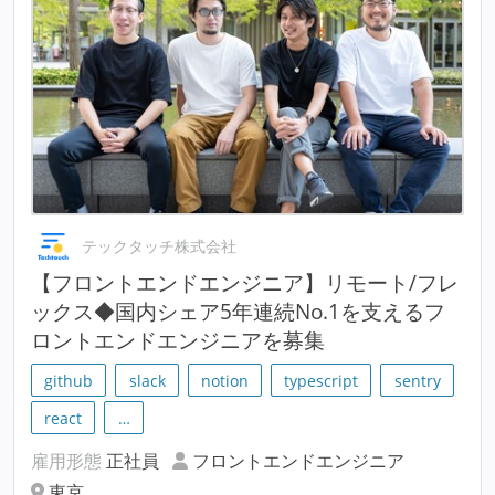
テックタッチ株式会社
【フロントエンドエンジニア】リモート/フレ
ックス◆国内シェア5年連続No.1を支えるフ
ロントエンドエンジニアを募集
github
slack
notion
typescript
sentry
react
…
雇用形態
正社員
フロントエンドエンジニア
東京