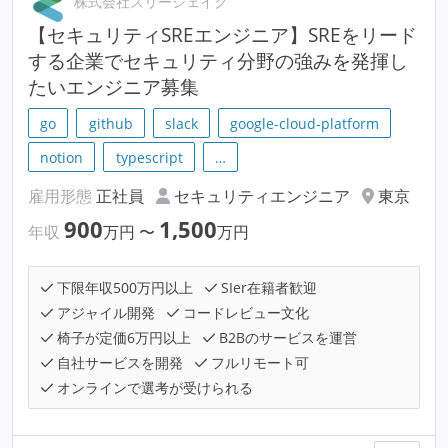
株式会社スリーシェイク
【セキュリティSREエンジニア】SREをリード
する企業でセキュリティ分野の強みを発揮し
たいエンジニア募集
go
github
slack
google-cloud-platform
notion
typescript
…
雇用形態
正社員
セキュリティエンジニア
東京
900
1,500
年収
万円
〜
万円
下限年収500万円以上
SIer在籍者歓迎
アジャイル開発
コードレビュー文化
椅子が定価6万円以上
B2Bのサービスを運営
自社サービスを開発
フルリモート可
オンラインで選考が受けられる