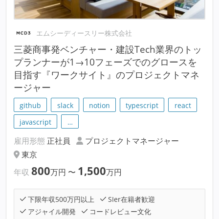
エムシーディースリー株式会社
三菱商事発ベンチャー・建設Tech業界のトッ
プランナーが1→10フェーズでのグロースを
目指す『ワークサイト』のプロジェクトマネ
ージャー
github
slack
notion
typescript
react
javascript
…
雇用形態
正社員
プロジェクトマネージャー
東京
800
1,500
年収
万円
〜
万円
下限年収500万円以上
SIer在籍者歓迎
アジャイル開発
コードレビュー文化