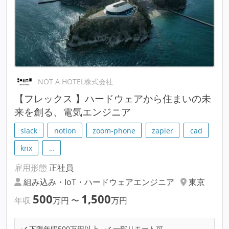
NOT A HOTEL株式会社
【フレックス 】ハードウェアから住まいの未
来を創る、電気エンジニア
slack
notion
zoom-phone
zapier
cad
knx
…
雇用形態
正社員
組み込み・IoT・ハードウェアエンジニア
東京
500
1,500
年収
万円
〜
万円
下限年収500万円以上
一部リモート可