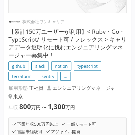
株式会社ワンキャリア
【累計150万ユーザーが利用】< Ruby・Go・
TypeScript/ リモート可 / フレックス > キャリ
アデータ透明化に挑むエンジニアリングマネ
ージャー募集中！
github
slack
notion
typescript
terraform
sentry
…
雇用形態
正社員
エンジニアリングマネージャー
東京
800
1,300
年収
万円
〜
万円
下限年収500万円以上
一部リモート可
言語未経験可
アジャイル開発