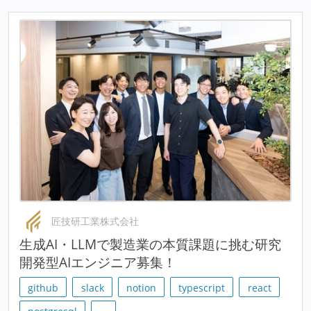
匠技研工業株式会社
生成AI・LLMで製造業の本質課題に挑む研究
開発型AIエンジニア募集！
github
slack
notion
typescript
react