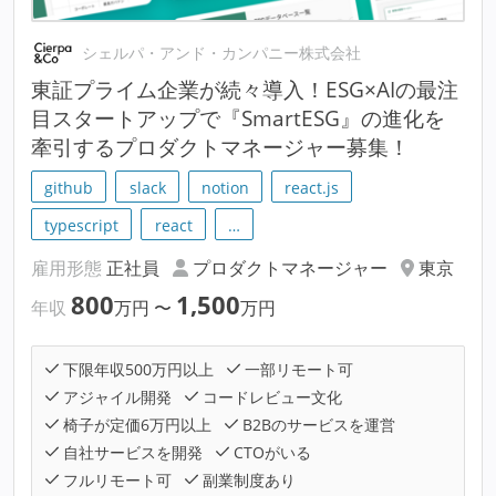
シェルパ・アンド・カンパニー株式会社
東証プライム企業が続々導入！ESG×AIの最注
目スタートアップで『SmartESG』の進化を
牽引するプロダクトマネージャー募集！
github
slack
notion
react.js
typescript
react
…
雇用形態
正社員
プロダクトマネージャー
東京
800
1,500
年収
万円
〜
万円
下限年収500万円以上
一部リモート可
アジャイル開発
コードレビュー文化
椅子が定価6万円以上
B2Bのサービスを運営
自社サービスを開発
CTOがいる
フルリモート可
副業制度あり