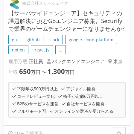
株式会社スリーシェイク
【サーバサイドエンジニア】セキュリティの
課題解決に挑むGoエンジニア募集。Securify
で業界のゲームチェンジャーになりませんか?
go
github
slack
google-cloud-platform
notion
react.js
…
雇用形態
正社員
バックエンドエンジニア
東京
650
1,300
年収
万円
〜
万円
下限年収500万円以上
アジャイル開発
コードレビュー文化
椅子が定価6万円以上
B2Bのサービスを運営
自社サービスを開発
フルリモート可
オンラインで選考が受けられる
10ヶ月前更新