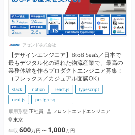
アセンド株式会社
【デザインエンジニア】BtoB SaaS／日本で
最もデジタル化の遅れた物流産業で、最高の
業務体験を作るプロダクトエンジニア募集！
（フレックス／カジュアル面談OK）
slack
notion
react.js
typescript
next.js
postgresql
…
雇用形態
正社員
フロントエンドエンジニア
東京
600
1,000
年収
万円
〜
万円