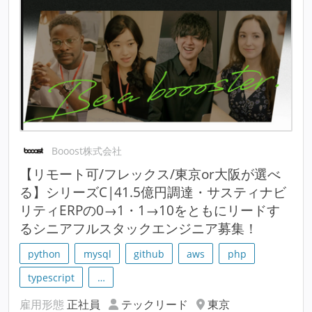
Booost株式会社
【リモート可/フレックス/東京or大阪が選べ
る】シリーズC|41.5億円調達・サスティナビ
リティERPの0→1・1→10をともにリードす
るシニアフルスタックエンジニア募集！
python
mysql
github
aws
php
typescript
…
雇用形態
正社員
テックリード
東京