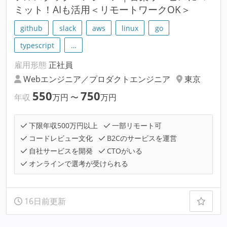
ミット！AIも活用＜リモートワークOK＞
github
slack
aws
linux
go
typescript
…
雇用形態
正社員
Webエンジニア／プロダクトエンジニア
東京
550
750
年収
万円
〜
万円
下限年収500万円以上
一部リモート可
コードレビュー文化
B2Cのサービスを運営
自社サービスを開発
CTOがいる
オンラインで選考が受けられる
16日前更新