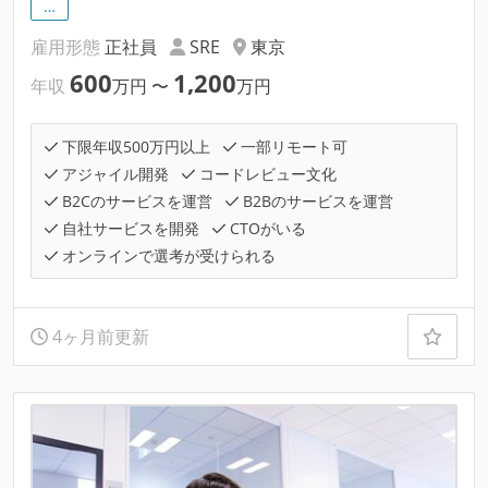
…
雇用形態
正社員
SRE
東京
600
1,200
年収
万円
〜
万円
下限年収500万円以上
一部リモート可
アジャイル開発
コードレビュー文化
B2Cのサービスを運営
B2Bのサービスを運営
自社サービスを開発
CTOがいる
オンラインで選考が受けられる
4ヶ月前更新