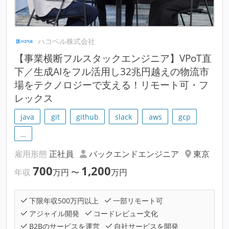
ハコベル株式会社
【事業横断フルスタックエンジニア】VPoT直
下／生成AIをフル活用し32兆円越えの物流市
場をテクノロジーで支える！リモート可・フ
レックス
java
git
github
slack
aws
gcp
…
雇用形態
正社員
バックエンドエンジニア
東京
700
1,200
年収
万円
〜
万円
下限年収500万円以上
一部リモート可
アジャイル開発
コードレビュー文化
B2Bのサービスを運営
自社サービスを開発