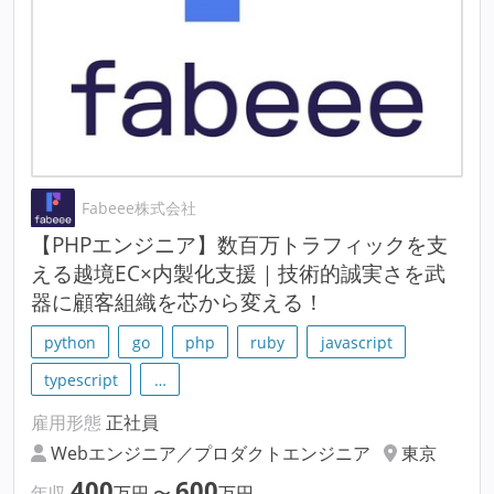
Fabeee株式会社
【PHPエンジニア】数百万トラフィックを支
える越境EC×内製化支援｜技術的誠実さを武
器に顧客組織を芯から変える！
python
go
php
ruby
javascript
typescript
…
雇用形態
正社員
Webエンジニア／プロダクトエンジニア
東京
400
600
年収
万円
〜
万円