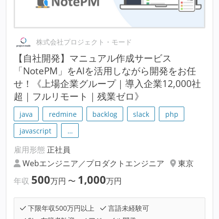
株式会社プロジェクト・モード
【自社開発】マニュアル作成サービス
「NotePM」をAIを活用しながら開発をお任
せ！《上場企業グループ｜導入企業12,000社
超｜フルリモート｜残業ゼロ》
java
redmine
backlog
slack
php
javascript
…
雇用形態
正社員
Webエンジニア／プロダクトエンジニア
東京
500
1,000
年収
万円
〜
万円
下限年収500万円以上
言語未経験可