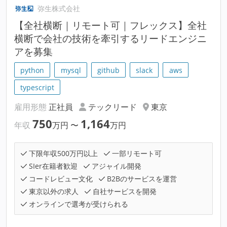
弥生株式会社
【全社横断｜リモート可｜フレックス】全社
横断で会社の技術を牽引するリードエンジニ
アを募集
python
mysql
github
slack
aws
typescript
雇用形態
正社員
テックリード
東京
750
1,164
年収
万円
〜
万円
下限年収500万円以上
一部リモート可
SIer在籍者歓迎
アジャイル開発
コードレビュー文化
B2Bのサービスを運営
東京以外の求人
自社サービスを開発
オンラインで選考が受けられる