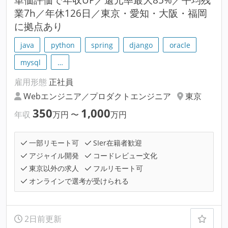
業7h／年休126日／東京・愛知・大阪・福岡
に拠点あり
java
python
spring
django
oracle
mysql
…
雇用形態
正社員
Webエンジニア／プロダクトエンジニア
東京
350
1,000
年収
万円
〜
万円
一部リモート可
SIer在籍者歓迎
アジャイル開発
コードレビュー文化
東京以外の求人
フルリモート可
オンラインで選考が受けられる
2日前更新