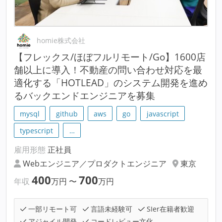
homie株式会社
【フレックス/ほぼフルリモート/Go】1600店
舗以上に導入！不動産の問い合わせ対応を最
適化する「HOTLEAD」のシステム開発を進め
るバックエンドエンジニアを募集
mysql
github
aws
go
javascript
typescript
…
雇用形態
正社員
Webエンジニア／プロダクトエンジニア
東京
400
700
年収
万円
〜
万円
一部リモート可
言語未経験可
SIer在籍者歓迎
アジャイル開発
コードレビュー文化