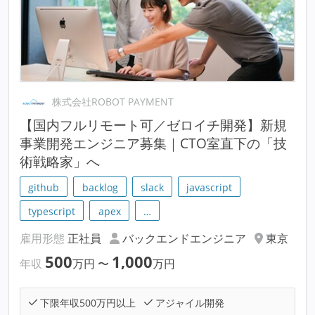
株式会社ROBOT PAYMENT
【国内フルリモート可／ゼロイチ開発】新規
事業開発エンジニア募集｜CTO室直下の「技
術戦略家」へ
github
backlog
slack
javascript
typescript
apex
…
雇用形態
正社員
バックエンドエンジニア
東京
500
1,000
年収
万円
〜
万円
下限年収500万円以上
アジャイル開発