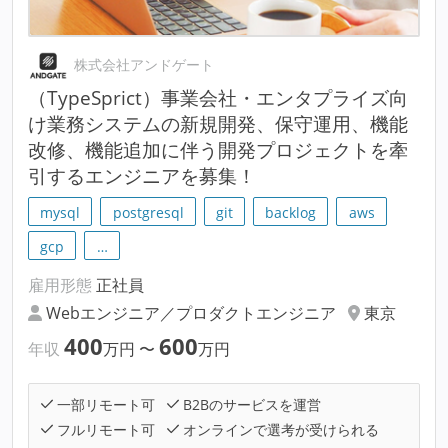
株式会社アンドゲート
（TypeSprict）事業会社・エンタプライズ向
け業務システムの新規開発、保守運用、機能
改修、機能追加に伴う開発プロジェクトを牽
引するエンジニアを募集！
mysql
postgresql
git
backlog
aws
gcp
…
雇用形態
正社員
Webエンジニア／プロダクトエンジニア
東京
400
600
年収
万円
〜
万円
一部リモート可
B2Bのサービスを運営
フルリモート可
オンラインで選考が受けられる