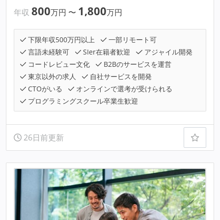
800
1,800
年収
万円
〜
万円
下限年収500万円以上
一部リモート可
言語未経験可
SIer在籍者歓迎
アジャイル開発
コードレビュー文化
B2Bのサービスを運営
東京以外の求人
自社サービスを開発
CTOがいる
オンラインで選考が受けられる
プログラミングスクール卒業生歓迎
26日前更新