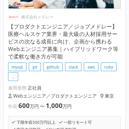
株式会社メドレー
【プロダクトエンジニア／ジョブメドレー】
医療ヘルスケア業界・最大級の人材採用サー
ビスの次なる成長に向け、企画から携わる
Webエンジニア募集｜ハイブリッドワーク等
で柔軟な働き方が可能
mysql
git
github
slack
aws
ruby
…
雇用形態
正社員
Webエンジニア／プロダクトエンジニア
東京
600
1,000
年収
万円
〜
万円
下限年収500万円以上
一部リモート可