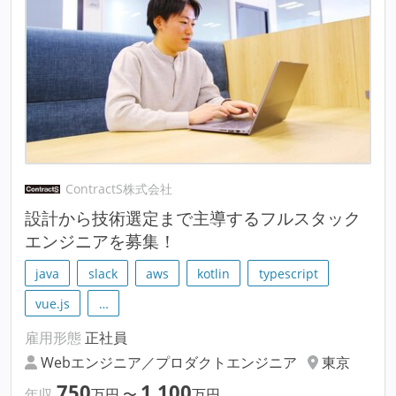
ContractS株式会社
設計から技術選定まで主導するフルスタック
エンジニアを募集！
java
slack
aws
kotlin
typescript
vue.js
…
雇用形態
正社員
Webエンジニア／プロダクトエンジニア
東京
750
1,100
年収
万円
〜
万円