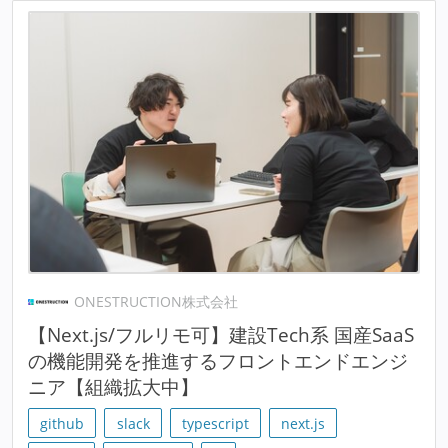
ONESTRUCTION株式会社
【Next.js/フルリモ可】建設Tech系 国産SaaS
の機能開発を推進するフロントエンドエンジ
ニア【組織拡大中】
github
slack
typescript
next.js