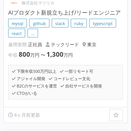
株式会社マツリカ
AIプロダクト新規立ち上げ/リードエンジニア
mysql
github
slack
ruby
typescript
react
…
雇用形態
正社員
テックリード
東京
800
1,300
年収
万円
〜
万円
下限年収500万円以上
一部リモート可
アジャイル開発
コードレビュー文化
B2Cのサービスを運営
自社サービスを開発
CTOがいる
4ヶ月前更新