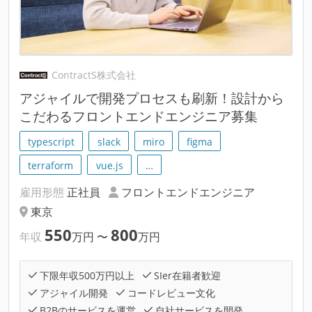
ContractS株式会社
アジャイルで開発プロセスも刷新！設計から
こだわるフロントエンドエンジニア募集
typescript
slack
miro
figma
terraform
vue.js
…
雇用形態
正社員
フロントエンドエンジニア
東京
550
800
年収
万円
〜
万円
下限年収500万円以上
SIer在籍者歓迎
アジャイル開発
コードレビュー文化
B2Bのサービスを運営
自社サービスを開発