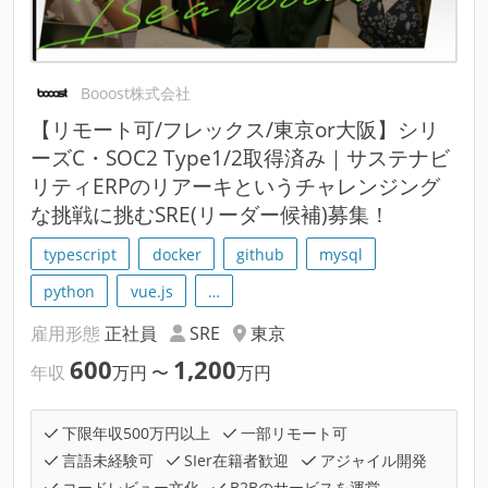
Booost株式会社
【リモート可/フレックス/東京or大阪】シリ
ーズC・SOC2 Type1/2取得済み｜サステナビ
リティERPのリアーキというチャレンジング
な挑戦に挑むSRE(リーダー候補)募集！
typescript
docker
github
mysql
python
vue.js
…
雇用形態
正社員
SRE
東京
600
1,200
年収
万円
〜
万円
下限年収500万円以上
一部リモート可
言語未経験可
SIer在籍者歓迎
アジャイル開発
コードレビュー文化
B2Bのサービスを運営