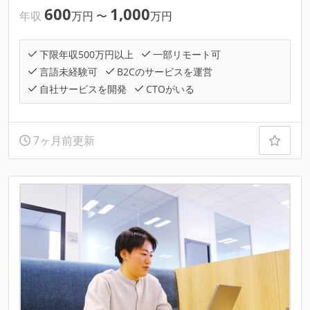
600
1,000
年収
万円
〜
万円
下限年収500万円以上
一部リモート可
言語未経験可
B2Cのサービスを運営
自社サービスを開発
CTOがいる
7ヶ月前更新