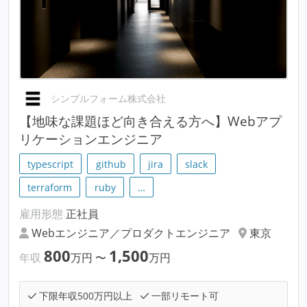
シンプルフォーム株式会社
【地味な課題ほど向き合える方へ】Webアプ
リケーションエンジニア
typescript
github
jira
slack
terraform
ruby
…
雇用形態
正社員
Webエンジニア／プロダクトエンジニア
東京
800
1,500
年収
万円
〜
万円
下限年収500万円以上
一部リモート可