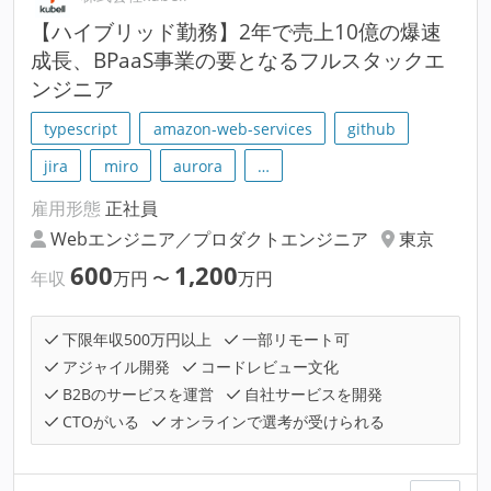
【ハイブリッド勤務】2年で売上10億の爆速
成長、BPaaS事業の要となるフルスタックエ
ンジニア
typescript
amazon-web-services
github
jira
miro
aurora
…
雇用形態
正社員
Webエンジニア／プロダクトエンジニア
東京
600
1,200
年収
万円
〜
万円
下限年収500万円以上
一部リモート可
アジャイル開発
コードレビュー文化
B2Bのサービスを運営
自社サービスを開発
CTOがいる
オンラインで選考が受けられる