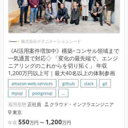
株式会社テクニケーションシード
《AI活用案件増加中》構築~コンサル領域まで
一気通貫で対応◇ 「変化の最先端で、エンジ
ニアリングのこれからを切り拓く」 年収
1,200万円以上可｜最大40名以上の体制参画
amazon-web-services
github
slack
git
mysql
postgresql
…
雇用形態
正社員
クラウド・インフラエンジニア
東京
550
1,200
年収
万円
〜
万円