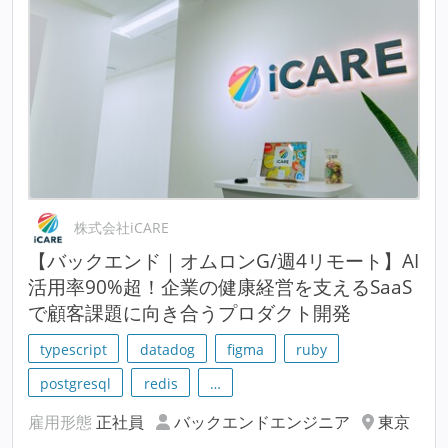
株式会社iCARE
【バックエンド｜オムロンG/週4リモート】AI
活用率90%超！企業の健康経営を支えるSaaS
で顧客課題に向き合うプロダクト開発
typescript
datadog
figma
ruby
postgresql
redis
…
雇用形態
正社員
バックエンドエンジニア
東京