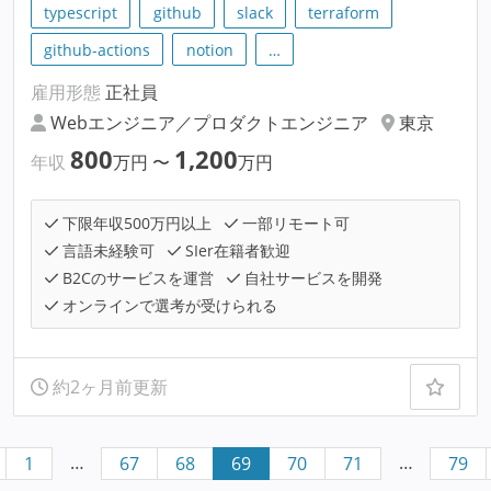
typescript
github
slack
terraform
github-actions
notion
…
雇用形態
正社員
Webエンジニア／プロダクトエンジニア
東京
800
1,200
年収
万円
〜
万円
下限年収500万円以上
一部リモート可
言語未経験可
SIer在籍者歓迎
B2Cのサービスを運営
自社サービスを開発
オンラインで選考が受けられる
約2ヶ月前更新
…
…
1
67
68
69
70
71
79