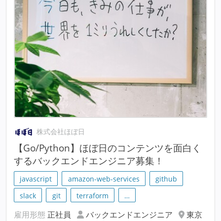
株式会社ほぼ日
【Go/Python】ほぼ日のコンテンツを面白く
するバックエンドエンジニア募集！
javascript
amazon-web-services
github
slack
git
terraform
…
雇用形態
正社員
バックエンドエンジニア
東京