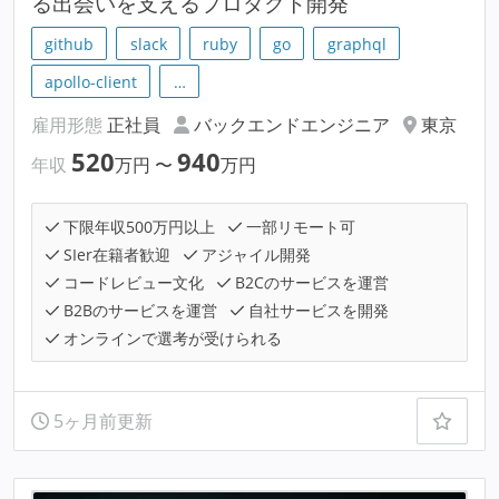
る出会いを支えるプロダクト開発
github
slack
ruby
go
graphql
apollo-client
…
雇用形態
正社員
バックエンドエンジニア
東京
520
940
年収
万円
〜
万円
下限年収500万円以上
一部リモート可
SIer在籍者歓迎
アジャイル開発
コードレビュー文化
B2Cのサービスを運営
B2Bのサービスを運営
自社サービスを開発
オンラインで選考が受けられる
5ヶ月前更新