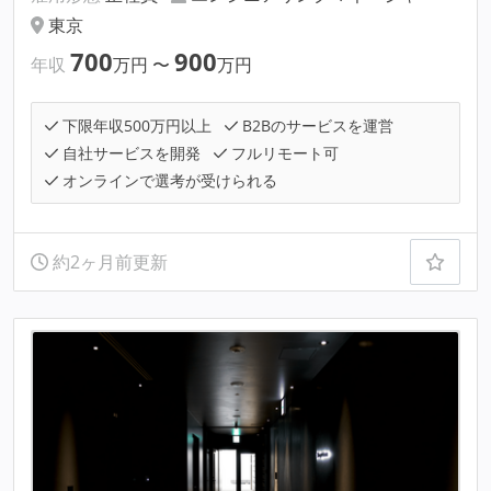
東京
700
900
年収
万円
〜
万円
下限年収500万円以上
B2Bのサービスを運営
自社サービスを開発
フルリモート可
オンラインで選考が受けられる
約2ヶ月前更新