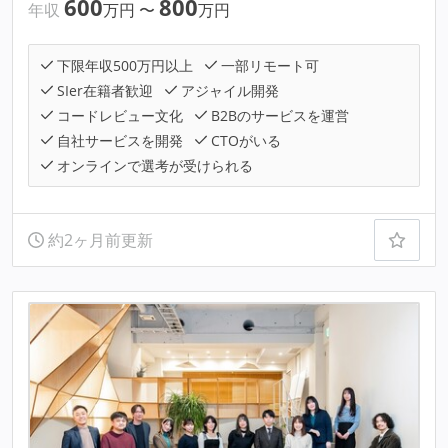
600
800
年収
万円
〜
万円
下限年収500万円以上
一部リモート可
SIer在籍者歓迎
アジャイル開発
コードレビュー文化
B2Bのサービスを運営
自社サービスを開発
CTOがいる
オンラインで選考が受けられる
約2ヶ月前更新