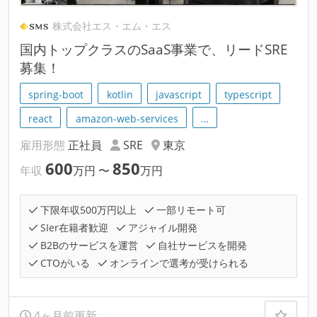
株式会社エス・エム・エス
国内トップクラスのSaaS事業で、リードSRE
募集！
spring-boot
kotlin
javascript
typescript
react
amazon-web-services
…
雇用形態
正社員
SRE
東京
600
850
年収
万円
〜
万円
下限年収500万円以上
一部リモート可
SIer在籍者歓迎
アジャイル開発
B2Bのサービスを運営
自社サービスを開発
CTOがいる
オンラインで選考が受けられる
4ヶ月前更新