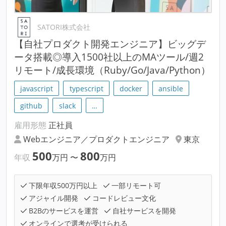
SATORI株式会社
【自社プロダクト開発エンジニア】ビッグデ
ータ搭載◎導入1500社以上のMAツール/週2
リモート/成長環境（Ruby/Go/Java/Python）
javascript
typescript
docker
ansible
github
slack
…
雇用形態
正社員
Webエンジニア／プロダクトエンジニア
東京
500
800
年収
万円
〜
万円
下限年収500万円以上
一部リモート可
アジャイル開発
コードレビュー文化
B2Bのサービスを運営
自社サービスを開発
オンラインで選考が受けられる