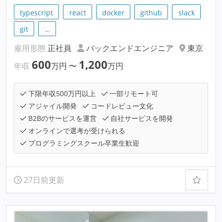
typescript
react
docker
github
slack
git
…
雇用形態
正社員
バックエンドエンジニア
東京
600
1,200
年収
万円
〜
万円
下限年収500万円以上
一部リモート可
アジャイル開発
コードレビュー文化
B2Bのサービスを運営
自社サービスを開発
オンラインで選考が受けられる
プログラミングスクール卒業生歓迎
27日前更新