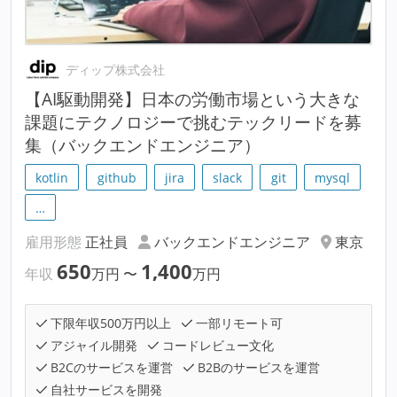
ディップ株式会社
【AI駆動開発】日本の労働市場という大きな
課題にテクノロジーで挑むテックリードを募
集（バックエンドエンジニア）
kotlin
github
jira
slack
git
mysql
…
雇用形態
正社員
バックエンドエンジニア
東京
650
1,400
年収
万円
〜
万円
下限年収500万円以上
一部リモート可
アジャイル開発
コードレビュー文化
B2Cのサービスを運営
B2Bのサービスを運営
自社サービスを開発