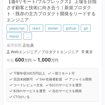
【週4リモート/フルフレックス】 上場を目指
さず顧客と技術に向き合う｜新規プロダク
ト・既存の主力プロダクト開発をリードする
エンジニア
javascript
react
docker
github
git
mysql
…
雇用形態
正社員
Webエンジニア／プロダクトエンジニア
東京
600
1,000
年収
万円
〜
万円
下限年収500万円以上
一部リモート可
言語未経験可
SIer在籍者歓迎
アジャイル開発
コードレビュー文化
B2Cのサービスを運営
B2Bのサービスを運営
自社サービスを開発
CTOがいる