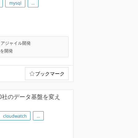
mysql
…
アジャイル開発
を開発
ブックマーク
00社のデータ基盤を変え
cloudwatch
…