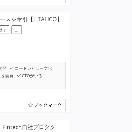
スを牽引【LITALICO】
dis
…
開発
コードレビュー文化
スを開発
CTOがいる
ブックマーク
Fintech自社プロダク