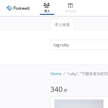
求人
イベント
求人検索
Home
"ruby", "下限年収500
340
件