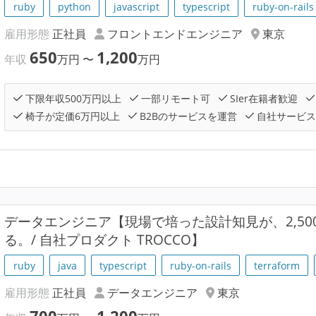
ruby
python
javascript
typescript
ruby-on-rails
雇用形態
正社員
フロントエンドエンジニア
東京
650
1,200
年収
万円
〜
万円
下限年収500万円以上
一部リモート可
SIer在籍者歓迎
椅子が定価6万円以上
B2Bのサービスを運営
自社サービス
データエンジニア【現場で培った設計知見が、2,5
る。/ 自社プロダクト TROCCO】
ruby
java
typescript
ruby-on-rails
terraform
雇用形態
正社員
データエンジニア
東京