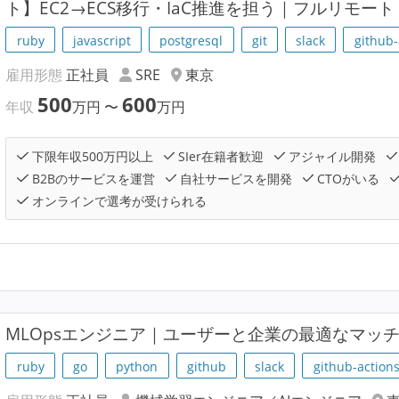
ト】EC2→ECS移行・IaC推進を担う｜フルリモート
ruby
javascript
postgresql
git
slack
github-
雇用形態
正社員
SRE
東京
500
600
年収
万円
〜
万円
下限年収500万円以上
SIer在籍者歓迎
アジャイル開発
B2Bのサービスを運営
自社サービスを開発
CTOがいる
オンラインで選考が受けられる
MLOpsエンジニア｜ユーザーと企業の最適なマッ
ruby
go
python
github
slack
github-action