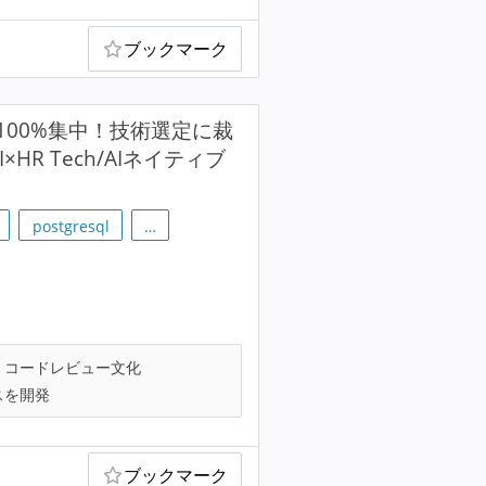
ブックマーク
00%集中！技術選定に裁
R Tech/AIネイティブ
postgresql
…
コードレビュー文化
スを開発
ブックマーク