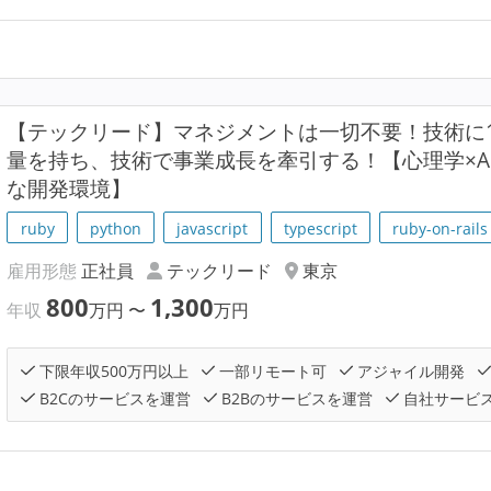
【テックリード】マネジメントは一切不要！技術に1
量を持ち、技術で事業成長を牽引する！【心理学×AI×H
な開発環境】
ruby
python
javascript
typescript
ruby-on-rails
雇用形態
正社員
テックリード
東京
800
1,300
年収
万円
〜
万円
下限年収500万円以上
一部リモート可
アジャイル開発
B2Cのサービスを運営
B2Bのサービスを運営
自社サービ