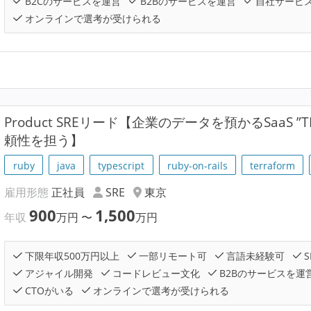
B2Cのサービスを運営
B2Bのサービスを運営
自社サービ
オンラインで選考が受けられる
Product SREリード【企業のデータを預かるSaaS ”TR
頼性を担う】
ruby
java
typescript
ruby-on-rails
terraform
雇用形態
正社員
SRE
東京
900
1,500
年収
万円
〜
万円
下限年収500万円以上
一部リモート可
言語未経験可
S
アジャイル開発
コードレビュー文化
B2Bのサービスを運
CTOがいる
オンラインで選考が受けられる