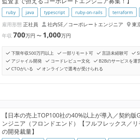
監査まで担えるコーポレートエンジニア募集！】
ruby
java
typescript
ruby-on-rails
terraform
雇用形態
正社員
社内SE／コーポレートエンジニア
東
700
1,000
年収
万円
〜
万円
下限年収500万円以上
一部リモート可
言語未経験可
S
アジャイル開発
コードレビュー文化
B2Bのサービスを運
CTOがいる
オンラインで選考が受けられる
【日本の売上TOP100社の40%以上が導入／契約版G
ンジニア（フロンドエンド）【フルフレックス／リ
の開発裁量】