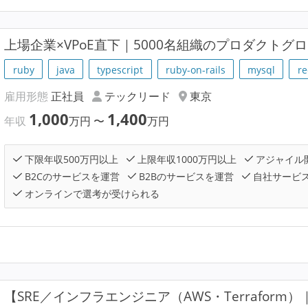
上場企業×VPoE直下｜5000名組織のプロダクトグロー
ruby
java
typescript
ruby-on-rails
mysql
re
雇用形態
正社員
テックリード
東京
1,000
1,400
年収
万円
〜
万円
下限年収500万円以上
上限年収1000万円以上
アジャイル
B2Cのサービスを運営
B2Bのサービスを運営
自社サービ
オンラインで選考が受けられる
【SRE／インフラエンジニア（AWS・Terraform）｜