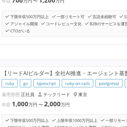
700
1,200
年収
万円
〜
万円
下限年収500万円以上
一部リモート可
言語未経験可
S
アジャイル開発
コードレビュー文化
B2Bのサービスを運
CTOがいる
【リードAIビルダー】全社AI推進・エージェント基
ruby
go
typescript
ruby-on-rails
postgresql
雇用形態
正社員
テックリード
東京
1,000
2,000
年収
万円
〜
万円
下限年収500万円以上
上限年収1000万円以上
一部リモー