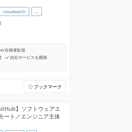
cloudwatch
…
京
Ier在籍者歓迎
営
自社サービスを開発
ブックマーク
itHub】ソフトウェアエ
モート／エンジニア主体