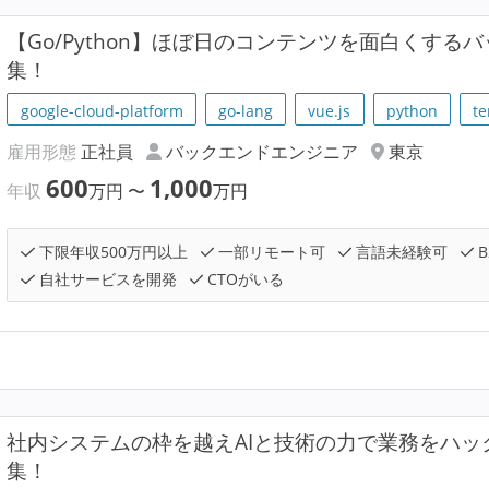
【Go/Python】ほぼ日のコンテンツを面白くす
集！
google-cloud-platform
go-lang
vue.js
python
te
雇用形態
正社員
バックエンドエンジニア
東京
600
1,000
年収
万円
〜
万円
下限年収500万円以上
一部リモート可
言語未経験可
B
自社サービスを開発
CTOがいる
社内システムの枠を越えAIと技術の力で業務をハ
集！