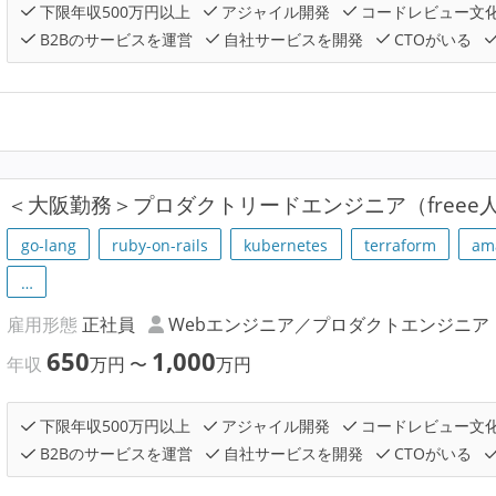
下限年収500万円以上
アジャイル開発
コードレビュー文
B2Bのサービスを運営
自社サービスを開発
CTOがいる
＜大阪勤務＞プロダクトリードエンジニア（freee
go-lang
ruby-on-rails
kubernetes
terraform
am
…
雇用形態
正社員
Webエンジニア／プロダクトエンジニア
650
1,000
年収
万円
〜
万円
下限年収500万円以上
アジャイル開発
コードレビュー文
B2Bのサービスを運営
自社サービスを開発
CTOがいる