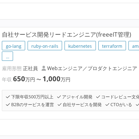
自社サービス開発リードエンジニア(freeeIT管理)
go-lang
ruby-on-rails
kubernetes
terraform
am
…
雇用形態
正社員
Webエンジニア／プロダクトエンジニア
650
1,000
年収
万円
〜
万円
下限年収500万円以上
アジャイル開発
コードレビュー文
B2Bのサービスを運営
自社サービスを開発
CTOがいる