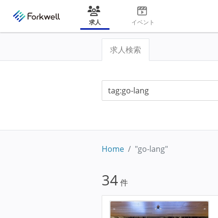
求人
イベント
求人検索
Home
"go-lang"
34
件