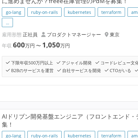
に進めませんか？freee在庫管理のPdMを募集！
go-lang
ruby-on-rails
kubernetes
terraform
am
…
雇用形態
正社員
プロダクトマネージャー
東京
600
1,050
年収
万円
〜
万円
下限年収500万円以上
アジャイル開発
コードレビュー文
B2Bのサービスを運営
自社サービスを開発
CTOがいる
AIドリブン開発基盤エンジニア（フロントエンド
集！
go-lang
ruby-on-rails
kubernetes
terraform
am