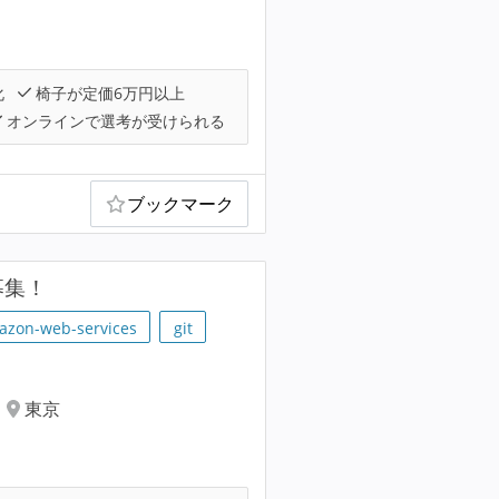
化
椅子が定価6万円以上
オンラインで選考が受けられる
ブックマーク
募集！
azon-web-services
git
東京