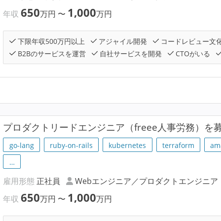
650
1,000
年収
万円
〜
万円
下限年収500万円以上
アジャイル開発
コードレビュー文
B2Bのサービスを運営
自社サービスを開発
CTOがいる
プロダクトリードエンジニア（freee人事労務）を
go-lang
ruby-on-rails
kubernetes
terraform
am
…
雇用形態
正社員
Webエンジニア／プロダクトエンジニア
650
1,000
年収
万円
〜
万円