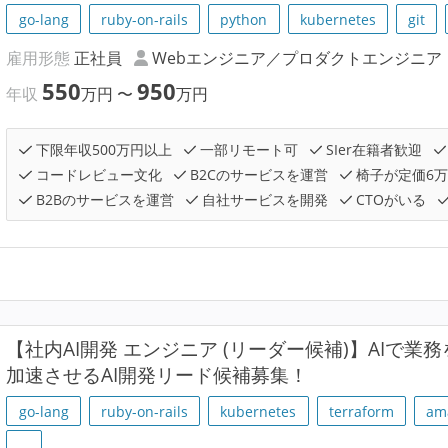
go-lang
ruby-on-rails
python
kubernetes
git
雇用形態
正社員
Webエンジニア／プロダクトエンジニア
550
950
年収
万円
〜
万円
下限年収500万円以上
一部リモート可
SIer在籍者歓迎
コードレビュー文化
B2Cのサービスを運営
椅子が定価6
B2Bのサービスを運営
自社サービスを開発
CTOがいる
【社内AI開発 エンジニア (リーダー候補)】AIで業務
加速させるAI開発リード候補募集！
go-lang
ruby-on-rails
kubernetes
terraform
am
…