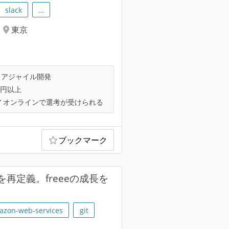
slack
…
東京
アジャイル開発
万円以上
オンラインで選考が受けられる
ブックマーク
を再定義。freeeの成長を
azon-web-services
git