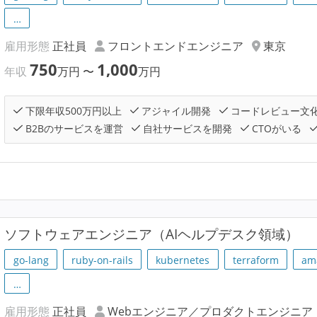
…
雇用形態
正社員
フロントエンドエンジニア
東京
750
1,000
年収
万円
〜
万円
下限年収500万円以上
アジャイル開発
コードレビュー文
B2Bのサービスを運営
自社サービスを開発
CTOがいる
ソフトウェアエンジニア（AIヘルプデスク領域）
go-lang
ruby-on-rails
kubernetes
terraform
am
…
雇用形態
正社員
Webエンジニア／プロダクトエンジニア