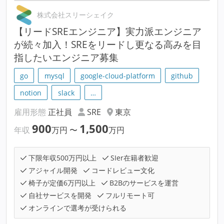
株式会社スリーシェイク
【リードSREエンジニア】実力派エンジニア
が続々加入！SREをリードし更なる高みを目
指したいエンジニア募集
go
mysql
google-cloud-platform
github
notion
slack
…
雇用形態
正社員
SRE
東京
900
1,500
年収
万円
〜
万円
下限年収500万円以上
SIer在籍者歓迎
アジャイル開発
コードレビュー文化
椅子が定価6万円以上
B2Bのサービスを運営
自社サービスを開発
フルリモート可
オンラインで選考が受けられる