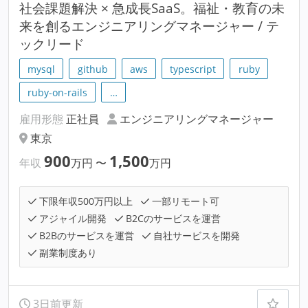
社会課題解決 × 急成長SaaS。福祉・教育の未
来を創るエンジニアリングマネージャー / テ
ックリード
mysql
github
aws
typescript
ruby
ruby-on-rails
…
雇用形態
正社員
エンジニアリングマネージャー
東京
900
1,500
年収
万円
〜
万円
下限年収500万円以上
一部リモート可
アジャイル開発
B2Cのサービスを運営
B2Bのサービスを運営
自社サービスを開発
副業制度あり
3日前更新