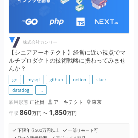
株式会社カンリー
【シニアアーキテクト】経営に近い視点でマ
ルチプロダクトの技術戦略に携わってみませ
んか？
go
mysql
github
notion
slack
datadog
…
雇用形態
正社員
アーキテクト
東京
860
1,850
年収
万円
〜
万円
下限年収500万円以上
一部リモート可
SIer在籍者歓迎
アジャイル開発