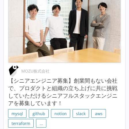
MOZU株式会社
【シニアエンジニア募集】創業間もない会社
で、プロダクトと組織の立ち上げに共に挑戦
していただけるシニアフルスタックエンジニ
アを募集しています！
mysql
github
notion
slack
aws
terraform
…