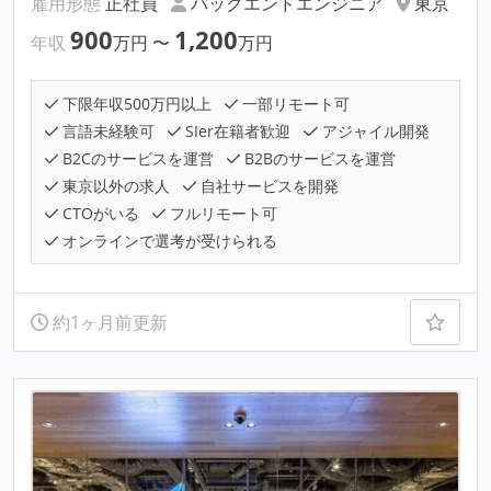
雇用形態
正社員
バックエンドエンジニア
東京
900
1,200
年収
万円
〜
万円
下限年収500万円以上
一部リモート可
言語未経験可
SIer在籍者歓迎
アジャイル開発
B2Cのサービスを運営
B2Bのサービスを運営
東京以外の求人
自社サービスを開発
CTOがいる
フルリモート可
オンラインで選考が受けられる
約1ヶ月前更新