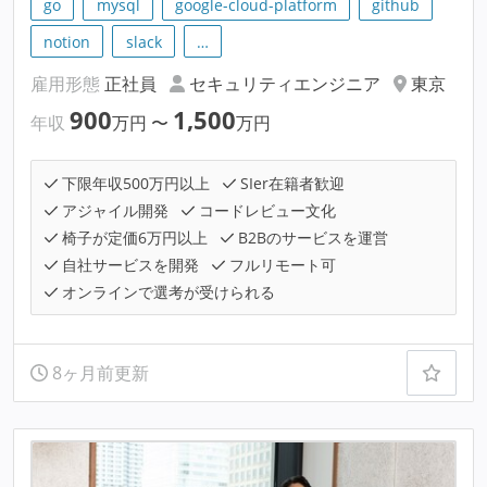
go
mysql
google-cloud-platform
github
notion
slack
…
雇用形態
正社員
セキュリティエンジニア
東京
900
1,500
年収
万円
〜
万円
下限年収500万円以上
SIer在籍者歓迎
アジャイル開発
コードレビュー文化
椅子が定価6万円以上
B2Bのサービスを運営
自社サービスを開発
フルリモート可
オンラインで選考が受けられる
8ヶ月前更新