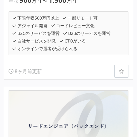
900
1,500
年収
万円
〜
万円
下限年収500万円以上
一部リモート可
アジャイル開発
コードレビュー文化
B2Cのサービスを運営
B2Bのサービスを運営
自社サービスを開発
CTOがいる
オンラインで選考が受けられる
8ヶ月前更新