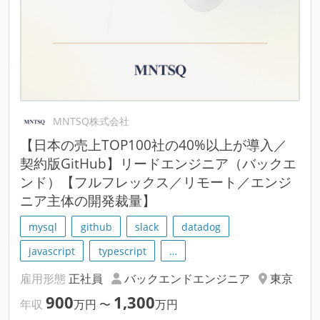
MNTSQ株式会社
【日本の売上TOP100社の40%以上が導入／
契約版GitHub】リードエンジニア（バックエ
ンド）【フルフレックス／リモート／エンジ
ニア主体の開発裁量】
mysql
github
slack
datadog
javascript
typescript
…
雇用形態
正社員
バックエンドエンジニア
東京
900
1,300
年収
万円
〜
万円