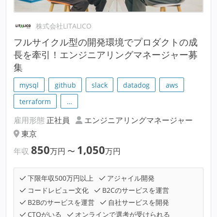
株式会社LITALICO
フルサイクル型の開発環境でプロダクトの成
長を牽引！エンジニアリングマネージャー募
集
mysql
github
slack
datadog
aws
terraform
…
雇用形態
正社員
エンジニアリングマネージャー
東京
850
1,050
年収
万円
〜
万円
下限年収500万円以上
アジャイル開発
コードレビュー文化
B2Cのサービスを運営
B2Bのサービスを運営
自社サービスを開発
CTOがいる
オンラインで選考が受けられる