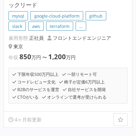
ックリード
mysql
google-cloud-platform
github
slack
aws
terraform
…
雇用形態
正社員
フロントエンドエンジニア
東京
850
1,200
年収
万円
〜
万円
下限年収500万円以上
一部リモート可
コードレビュー文化
椅子が定価6万円以上
B2Bのサービスを運営
自社サービスを開発
CTOがいる
オンラインで選考が受けられる
4ヶ月前更新