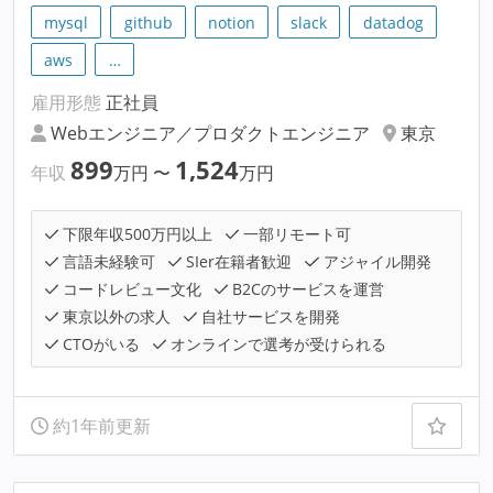
mysql
github
notion
slack
datadog
aws
…
雇用形態
正社員
Webエンジニア／プロダクトエンジニア
東京
899
1,524
年収
万円
〜
万円
下限年収500万円以上
一部リモート可
言語未経験可
SIer在籍者歓迎
アジャイル開発
コードレビュー文化
B2Cのサービスを運営
東京以外の求人
自社サービスを開発
CTOがいる
オンラインで選考が受けられる
約1年前更新