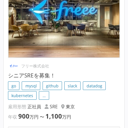
フリー株式会社
シニアSREを募集！
go
mysql
github
slack
datadog
kubernetes
…
雇用形態
正社員
SRE
東京
900
1,100
年収
万円
〜
万円