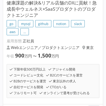
健康課題の解決&リアル店舗のDXに貢献！急
成長中ウェルネス×SaaSプロダクトのプロダ
クトエンジニア
go
mysql
github
notion
slack
aws
…
雇用形態
正社員
Webエンジニア／プロダクトエンジニア
東京
900
1,500
年収
万円
〜
万円
下限年収500万円以上
アジャイル開発
コードレビュー文化
B2Cのサービスを運営
B2Bのサービスを運営
東京以外の求人
自社サービスを開発
CTOがいる
フルリモート可
オンラインで選考が受けられる