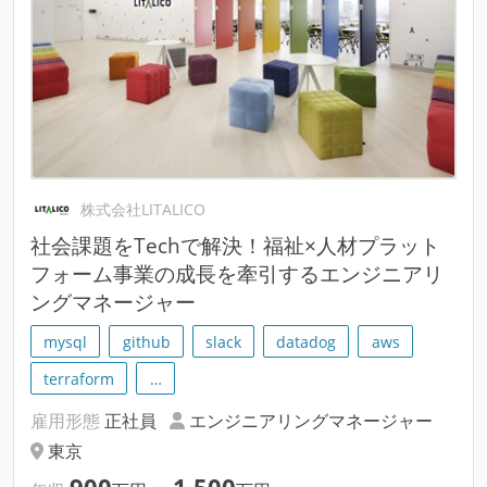
株式会社LITALICO
社会課題をTechで解決！福祉×人材プラット
フォーム事業の成長を牽引するエンジニアリ
ングマネージャー
mysql
github
slack
datadog
aws
terraform
…
雇用形態
正社員
エンジニアリングマネージャー
東京