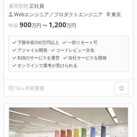
雇用形態
正社員
Webエンジニア／プロダクトエンジニア
東京
900
1,200
年収
万円
〜
万円
下限年収500万円以上
一部リモート可
アジャイル開発
コードレビュー文化
B2Bのサービスを運営
自社サービスを開発
オンラインで選考が受けられる
12ヶ月前更新