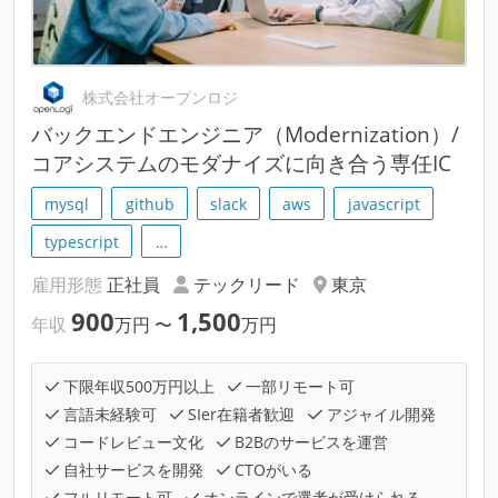
株式会社オープンロジ
バックエンドエンジニア（Modernization）/
コアシステムのモダナイズに向き合う専任IC
mysql
github
slack
aws
javascript
typescript
…
雇用形態
正社員
テックリード
東京
900
1,500
年収
万円
〜
万円
下限年収500万円以上
一部リモート可
言語未経験可
SIer在籍者歓迎
アジャイル開発
コードレビュー文化
B2Bのサービスを運営
自社サービスを開発
CTOがいる
フルリモート可
オンラインで選考が受けられる