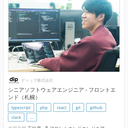
ディップ株式会社
シニアソフトウェアエンジニア - フロントエ
ンド（札幌）
typescript
php
react
git
github
slack
…