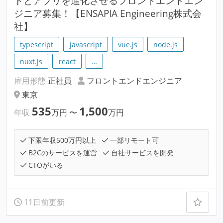
トとアプリを進化させるフロントエンドエン
ジニア募集！【ENSAPIA Engineering株式会
社】
typescript
javascript
vue.js
node.js
nuxt.js
react
…
雇用形態
正社員
フロントエンドエンジニア
東京
535
1,500
年収
万円
〜
万円
下限年収500万円以上
一部リモート可
B2Cのサービスを運営
自社サービスを開発
CTOがいる
11日前更新