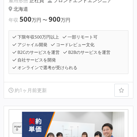
雇用形態
正社員
フロントエンドエンジニア
北海道
500
900
年収
万円
〜
万円
下限年収500万円以上
一部リモート可
アジャイル開発
コードレビュー文化
B2Cのサービスを運営
B2Bのサービスを運営
自社サービスを開発
オンラインで選考が受けられる
約1ヶ月前更新