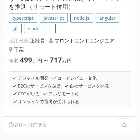
を推進（リモート併用）
typescript
javascript
node.js
angular
git
slack
…
雇用形態
正社員
フロントエンドエンジニア
千葉
499
717
年収
万円
〜
万円
アジャイル開発
コードレビュー文化
B2Cのサービスを運営
自社サービスを開発
CTOがいる
フルリモート可
オンラインで選考が受けられる
約1ヶ月前更新