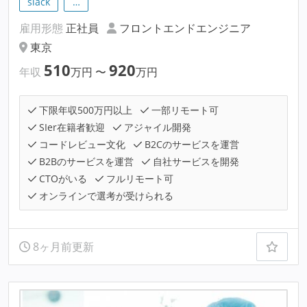
slack
…
雇用形態
正社員
フロントエンドエンジニア
東京
510
920
年収
万円
〜
万円
下限年収500万円以上
一部リモート可
SIer在籍者歓迎
アジャイル開発
コードレビュー文化
B2Cのサービスを運営
B2Bのサービスを運営
自社サービスを開発
CTOがいる
フルリモート可
オンラインで選考が受けられる
8ヶ月前更新