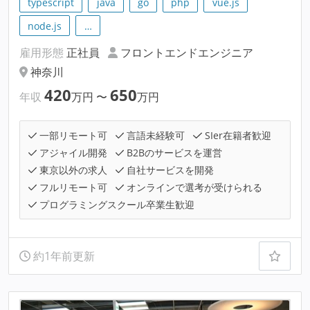
typescript
java
go
php
vue.js
node.js
…
雇用形態
正社員
フロントエンドエンジニア
神奈川
420
650
年収
万円
〜
万円
一部リモート可
言語未経験可
SIer在籍者歓迎
アジャイル開発
B2Bのサービスを運営
東京以外の求人
自社サービスを開発
フルリモート可
オンラインで選考が受けられる
プログラミングスクール卒業生歓迎
約1年前更新