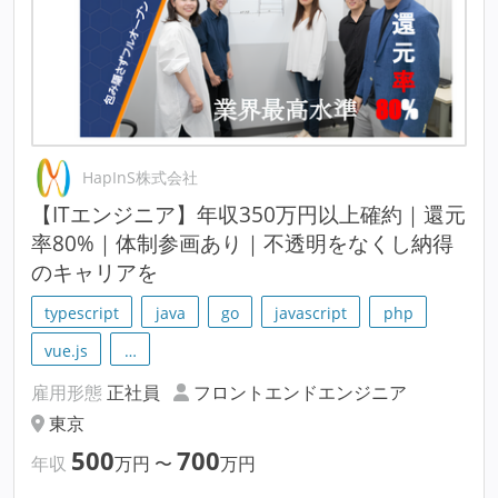
HapInS株式会社
【ITエンジニア】年収350万円以上確約｜還元
率80%｜体制参画あり｜不透明をなくし納得
のキャリアを
typescript
java
go
javascript
php
vue.js
…
雇用形態
正社員
フロントエンドエンジニア
東京
500
700
年収
万円
〜
万円