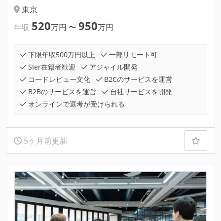
東京
520
950
年収
万円
〜
万円
下限年収500万円以上
一部リモート可
SIer在籍者歓迎
アジャイル開発
コードレビュー文化
B2Cのサービスを運営
B2Bのサービスを運営
自社サービスを開発
オンラインで選考が受けられる
5ヶ月前更新