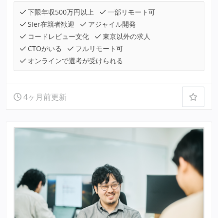
下限年収500万円以上
一部リモート可
SIer在籍者歓迎
アジャイル開発
コードレビュー文化
東京以外の求人
CTOがいる
フルリモート可
オンラインで選考が受けられる
4ヶ月前更新