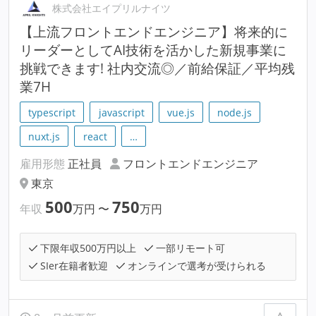
株式会社エイプリルナイツ
【上流フロントエンドエンジニア】将来的に
リーダーとしてAI技術を活かした新規事業に
挑戦できます! 社内交流◎／前給保証／平均残
業7H
typescript
javascript
vue.js
node.js
nuxt.js
react
…
雇用形態
正社員
フロントエンドエンジニア
東京
500
750
年収
万円
〜
万円
下限年収500万円以上
一部リモート可
SIer在籍者歓迎
オンラインで選考が受けられる