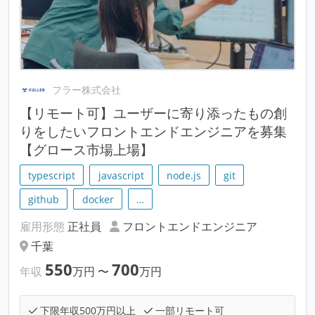
フラー株式会社
【リモート可】ユーザーに寄り添ったもの創
りをしたいフロントエンドエンジニアを募集
【グロース市場上場】
typescript
javascript
node.js
git
github
docker
…
雇用形態
正社員
フロントエンドエンジニア
千葉
550
700
年収
万円
〜
万円
下限年収500万円以上
一部リモート可