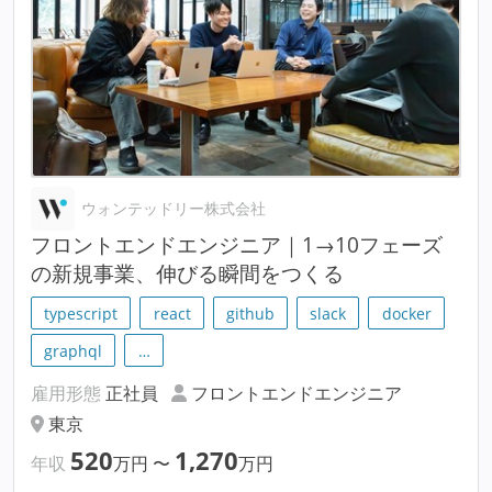
ウォンテッドリー株式会社
フロントエンドエンジニア｜1→10フェーズ
の新規事業、伸びる瞬間をつくる
typescript
react
github
slack
docker
graphql
…
雇用形態
正社員
フロントエンドエンジニア
東京
520
1,270
年収
万円
〜
万円