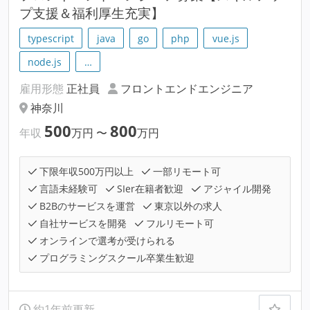
プ支援＆福利厚生充実】
typescript
java
go
php
vue.js
node.js
…
雇用形態
正社員
フロントエンドエンジニア
神奈川
500
800
年収
万円
〜
万円
下限年収500万円以上
一部リモート可
言語未経験可
SIer在籍者歓迎
アジャイル開発
B2Bのサービスを運営
東京以外の求人
自社サービスを開発
フルリモート可
オンラインで選考が受けられる
プログラミングスクール卒業生歓迎
約1年前更新