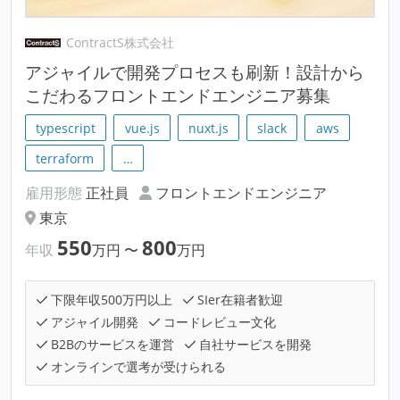
ContractS株式会社
アジャイルで開発プロセスも刷新！設計から
こだわるフロントエンドエンジニア募集
typescript
vue.js
nuxt.js
slack
aws
terraform
…
雇用形態
正社員
フロントエンドエンジニア
東京
550
800
年収
万円
〜
万円
下限年収500万円以上
SIer在籍者歓迎
アジャイル開発
コードレビュー文化
B2Bのサービスを運営
自社サービスを開発
オンラインで選考が受けられる