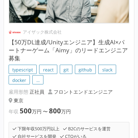
アイザック株式会社
【50万DL達成/Unityエンジニア】生成AI×パ
ートナーゲーム「Aimy」のリードエンジニア
募集
typescript
react
git
github
slack
docker
…
雇用形態
正社員
フロントエンドエンジニア
東京
500
800
年収
万円
〜
万円
下限年収500万円以上
B2Cのサービスを運営
自社サービスを開発
CTOがいる