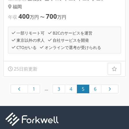
福岡
400
700
年収
万円
〜
万円
一部リモート可
B2Cのサービスを運営
東京以外の求人
自社サービスを開発
CTOがいる
オンラインで選考が受けられる
25日前更新
…
1
3
4
5
6