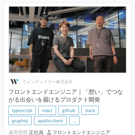
ウォンテッドリー株式会社
フロントエンドエンジニア｜「想い」でつな
がる出会いを届けるプロダクト開発
typescript
react
github
slack
graphql
apollo-client
…
雇用形態
正社員
フロントエンドエンジニア