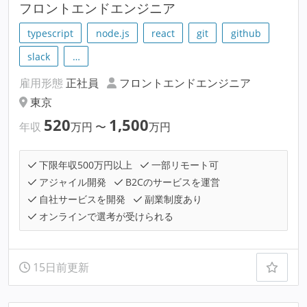
フロントエンドエンジニア
typescript
node.js
react
git
github
slack
…
雇用形態
正社員
フロントエンドエンジニア
東京
520
1,500
年収
万円
〜
万円
下限年収500万円以上
一部リモート可
アジャイル開発
B2Cのサービスを運営
自社サービスを開発
副業制度あり
オンラインで選考が受けられる
15日前更新