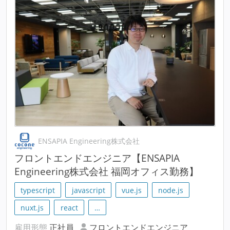
ENSAPIA Engineering株式会社
フロントエンドエンジニア【ENSAPIA
Engineering株式会社 福岡オフィス勤務】
typescript
javascript
vue.js
node.js
nuxt.js
react
…
雇用形態
正社員
フロントエンドエンジニア