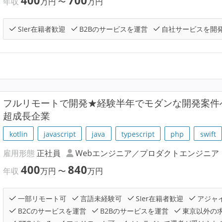
400
700
年収
万円
〜
万円
SIer在籍者歓迎
B2Bのサービスを運営
自社サービスを開
フルリモートで開発★経験半年でモダンな開発案件へ
超成長企業
kotlin
javascript
java
typescript
php
swift
雇用形態
正社員
Webエンジニア／プロダクトエンジニア
400
840
年収
万円
〜
万円
一部リモート可
言語未経験可
SIer在籍者歓迎
アジャ
B2Cのサービスを運営
B2Bのサービスを運営
東京以外の