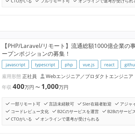
CTOがいる
フルリモート可
オンラインで選考が受けられ
【PHP/Laravel/リモート】流通総額1000億企
ープンポジションの募集！
javascript
typescript
php
vue.js
react
gith
雇用形態
正社員
Webエンジニア／プロダクトエンジニア
400
1,000
年収
万円
〜
万円
一部リモート可
言語未経験可
SIer在籍者歓迎
アジャ
コードレビュー文化
B2Cのサービスを運営
B2Bのサービ
CTOがいる
オンラインで選考が受けられる