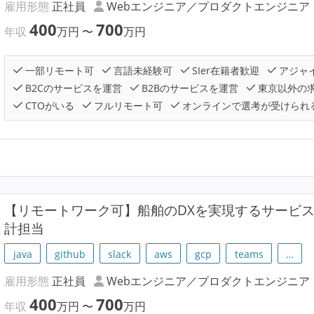
雇用形態
正社員
Webエンジニア／プロダクトエンジニア
400
700
年収
万円
〜
万円
一部リモート可
言語未経験可
SIer在籍者歓迎
アジャ
B2Cのサービスを運営
B2Bのサービスを運営
東京以外の
CTOがいる
フルリモート可
オンラインで選考が受けられ
【リモートワーク可】船舶のDXを実現するサービス
計担当
java
github
slack
aws
gcp
teams
…
雇用形態
正社員
Webエンジニア／プロダクトエンジニア
400
700
年収
万円
〜
万円