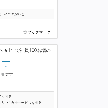
発
CTOがいる
ブックマーク
★1年で社員100名増の
…
東京
イル開発
求人
自社サービスを開発