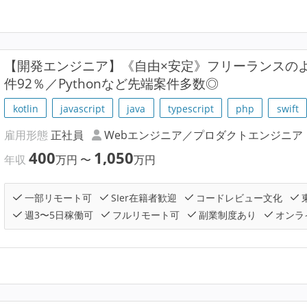
【開発エンジニア】《自由×安定》フリーランスの
件92％／Pythonなど先端案件多数◎
kotlin
javascript
java
typescript
php
swift
雇用形態
正社員
Webエンジニア／プロダクトエンジニア
400
1,050
年収
万円
〜
万円
一部リモート可
SIer在籍者歓迎
コードレビュー文化
週3〜5日稼働可
フルリモート可
副業制度あり
オンラ