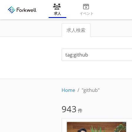
求人
イベント
求人検索
Home
"github"
943
件