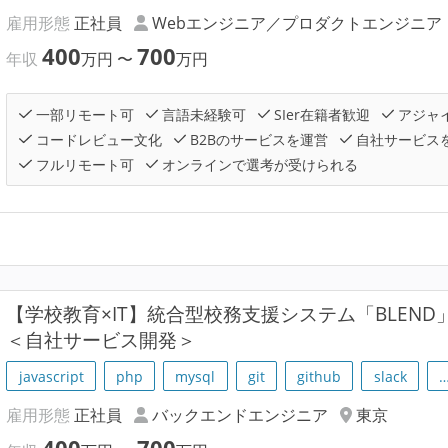
雇用形態
正社員
Webエンジニア／プロダクトエンジニア
400
700
年収
万円
〜
万円
一部リモート可
言語未経験可
SIer在籍者歓迎
アジャ
コードレビュー文化
B2Bのサービスを運営
自社サービス
フルリモート可
オンラインで選考が受けられる
【学校教育×IT】統合型校務支援システム「BLEND
＜自社サービス開発＞
javascript
php
mysql
git
github
slack
雇用形態
正社員
バックエンドエンジニア
東京