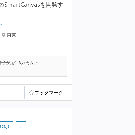
artCanvasを開発す
…
東京
椅子が定価6万円以上
ブックマーク
act.js
…