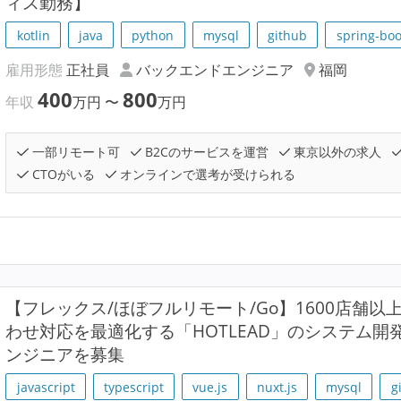
ィス勤務】
kotlin
java
python
mysql
github
spring-boo
雇用形態
正社員
バックエンドエンジニア
福岡
400
800
年収
万円
〜
万円
一部リモート可
B2Cのサービスを運営
東京以外の求人
CTOがいる
オンラインで選考が受けられる
【フレックス/ほぼフルリモート/Go】1600店舗
わせ対応を最適化する「HOTLEAD」のシステム
ンジニアを募集
javascript
typescript
vue.js
nuxt.js
mysql
g