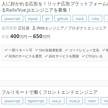
人に好かれる広告を！リッチ広告プラットフォームのSm
るRails/Vue.jsエンジニアを募集！
javascript
mysql
git
github
slack
ruby
雇用形態
正社員
Webエンジニア／プロダクトエンジニア
400
650
年収
万円
〜
万円
一部リモート可
SIer在籍者歓迎
コードレビュー文化
B2Bのサービスを運営
自社サービスを開発
CTOがいる
フルリモートで働くフロントエンドエンジニア
javascript
typescript
vue.js
nuxt.js
react
re