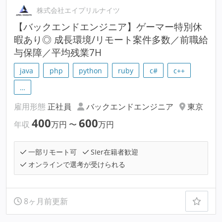
株式会社エイプリルナイツ
【バックエンドエンジニア】ゲーマー特別休
暇あり◎ 成長環境/リモート案件多数／前職給
与保障／平均残業7H
java
php
python
ruby
c#
c++
…
雇用形態
正社員
バックエンドエンジニア
東京
400
600
年収
万円
〜
万円
一部リモート可
SIer在籍者歓迎
オンラインで選考が受けられる
8ヶ月前更新