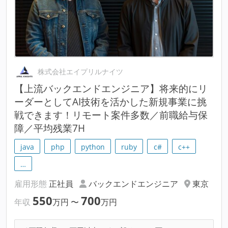
株式会社エイプリルナイツ
【上流バックエンドエンジニア】将来的にリ
ーダーとしてAI技術を活かした新規事業に挑
戦できます！リモート案件多数／前職給与保
障／平均残業7H
java
php
python
ruby
c#
c++
…
雇用形態
正社員
バックエンドエンジニア
東京
550
700
年収
万円
〜
万円