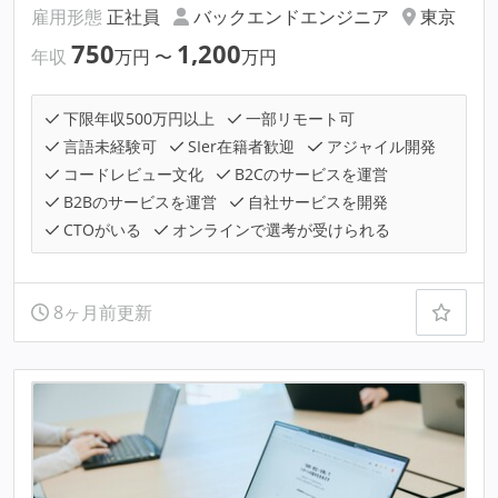
雇用形態
正社員
バックエンドエンジニア
東京
750
1,200
年収
万円
〜
万円
下限年収500万円以上
一部リモート可
言語未経験可
SIer在籍者歓迎
アジャイル開発
コードレビュー文化
B2Cのサービスを運営
B2Bのサービスを運営
自社サービスを開発
CTOがいる
オンラインで選考が受けられる
8ヶ月前更新