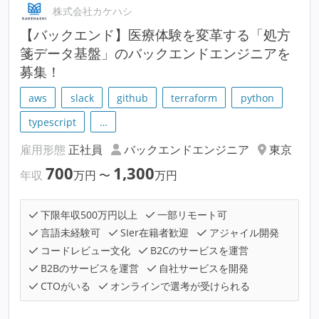
株式会社カケハシ
【バックエンド】医療体験を変革する「処方
箋データ基盤」のバックエンドエンジニアを
募集！
aws
slack
github
terraform
python
typescript
…
雇用形態
正社員
バックエンドエンジニア
東京
700
1,300
年収
万円
〜
万円
下限年収500万円以上
一部リモート可
言語未経験可
SIer在籍者歓迎
アジャイル開発
コードレビュー文化
B2Cのサービスを運営
B2Bのサービスを運営
自社サービスを開発
CTOがいる
オンラインで選考が受けられる