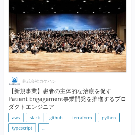
株式会社カケハシ
【新規事業】患者の主体的な治療を促す
Patient Engagement事業開発を推進するプロ
ダクトエンジニア
aws
slack
github
terraform
python
typescript
…