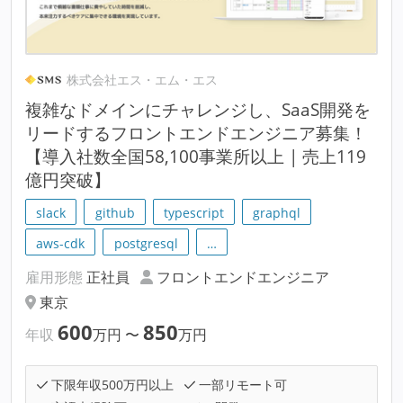
株式会社エス・エム・エス
複雑なドメインにチャレンジし、SaaS開発を
リードするフロントエンドエンジニア募集！
【導入社数全国58,100事業所以上 | 売上119
億円突破】
slack
github
typescript
graphql
aws-cdk
postgresql
…
雇用形態
正社員
フロントエンドエンジニア
東京
600
850
年収
万円
〜
万円
下限年収500万円以上
一部リモート可