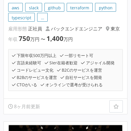
aws
slack
github
terraform
python
typescript
…
雇用形態
正社員
バックエンドエンジニア
東京
750
1,400
年収
万円
〜
万円
下限年収500万円以上
一部リモート可
言語未経験可
SIer在籍者歓迎
アジャイル開発
コードレビュー文化
B2Cのサービスを運営
B2Bのサービスを運営
自社サービスを開発
CTOがいる
オンラインで選考が受けられる
8ヶ月前更新