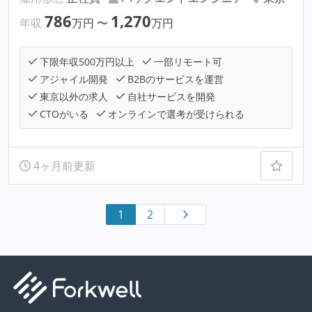
786
1,270
年収
万円
〜
万円
下限年収500万円以上
一部リモート可
アジャイル開発
B2Bのサービスを運営
東京以外の求人
自社サービスを開発
CTOがいる
オンラインで選考が受けられる
4ヶ月前更新
1
2