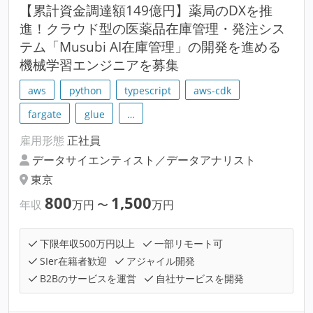
【累計資金調達額149億円】薬局のDXを推
進！クラウド型の医薬品在庫管理・発注シス
テム「Musubi AI在庫管理」の開発を進める
機械学習エンジニアを募集
aws
python
typescript
aws-cdk
fargate
glue
…
雇用形態
正社員
データサイエンティスト／データアナリスト
東京
800
1,500
年収
万円
〜
万円
下限年収500万円以上
一部リモート可
SIer在籍者歓迎
アジャイル開発
B2Bのサービスを運営
自社サービスを開発