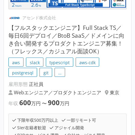
アセンド株式会社
【フルスタックエンジニア】Full Stack TS／
毎日6回デプロイ／BtoB SaaS／ドメインに向
き合い開発するプロダクトエンジニア募集！
（フレックス／カジュアル面談OK）
aws
slack
typescript
aws-cdk
postgresql
git
…
雇用形態
正社員
Webエンジニア／プロダクトエンジニア
東京
600
900
年収
万円
〜
万円
下限年収500万円以上
一部リモート可
SIer在籍者歓迎
アジャイル開発