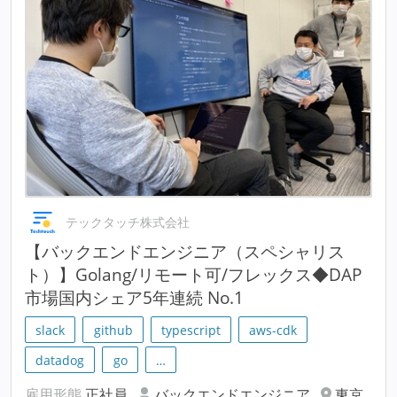
テックタッチ株式会社
【バックエンドエンジニア（スペシャリス
ト）】Golang/リモート可/フレックス◆DAP
市場国内シェア5年連続 No.1
slack
github
typescript
aws-cdk
datadog
go
…
雇用形態
正社員
バックエンドエンジニア
東京