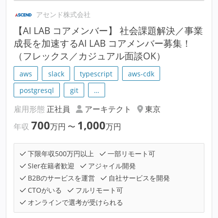
アセンド株式会社
【AI LAB コアメンバー】 社会課題解決／事業
成長を加速するAI LAB コアメンバー募集！
（フレックス／カジュアル面談OK）
aws
slack
typescript
aws-cdk
postgresql
git
…
雇用形態
正社員
アーキテクト
東京
700
1,000
年収
万円
〜
万円
下限年収500万円以上
一部リモート可
SIer在籍者歓迎
アジャイル開発
B2Bのサービスを運営
自社サービスを開発
CTOがいる
フルリモート可
オンラインで選考が受けられる