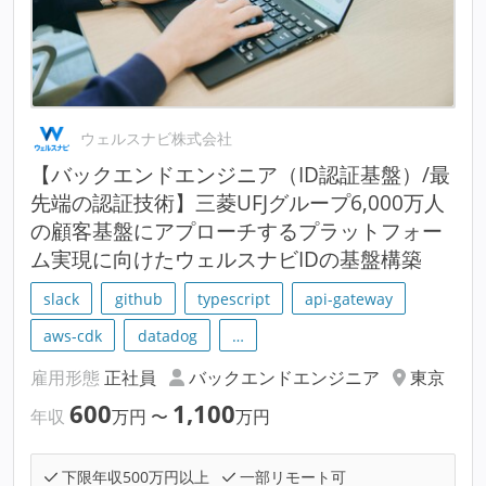
ウェルスナビ株式会社
【バックエンドエンジニア（ID認証基盤）/最
先端の認証技術】三菱UFJグループ6,000万人
の顧客基盤にアプローチするプラットフォー
ム実現に向けたウェルスナビIDの基盤構築
slack
github
typescript
api-gateway
aws-cdk
datadog
…
雇用形態
正社員
バックエンドエンジニア
東京
600
1,100
年収
万円
〜
万円
下限年収500万円以上
一部リモート可