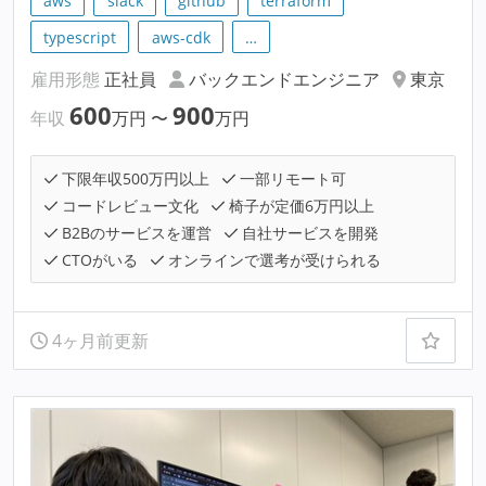
aws
slack
github
terraform
typescript
aws-cdk
…
雇用形態
正社員
バックエンドエンジニア
東京
600
900
年収
万円
〜
万円
下限年収500万円以上
一部リモート可
コードレビュー文化
椅子が定価6万円以上
B2Bのサービスを運営
自社サービスを開発
CTOがいる
オンラインで選考が受けられる
4ヶ月前更新