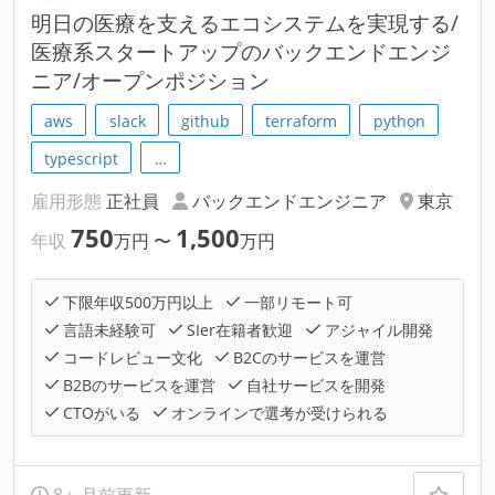
明⽇の医療を支えるエコシステムを実現する/
医療系スタートアップのバックエンドエンジ
ニア/オープンポジション
aws
slack
github
terraform
python
typescript
…
雇用形態
正社員
バックエンドエンジニア
東京
750
1,500
年収
万円
〜
万円
下限年収500万円以上
一部リモート可
言語未経験可
SIer在籍者歓迎
アジャイル開発
コードレビュー文化
B2Cのサービスを運営
B2Bのサービスを運営
自社サービスを開発
CTOがいる
オンラインで選考が受けられる
8ヶ月前更新