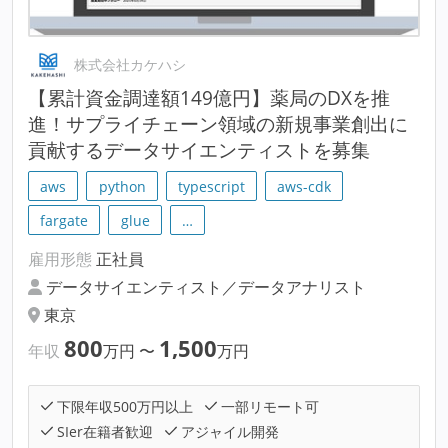
株式会社カケハシ
【累計資金調達額149億円】薬局のDXを推
進！サプライチェーン領域の新規事業創出に
貢献するデータサイエンティストを募集
aws
python
typescript
aws-cdk
fargate
glue
…
雇用形態
正社員
データサイエンティスト／データアナリスト
東京
800
1,500
年収
万円
〜
万円
下限年収500万円以上
一部リモート可
SIer在籍者歓迎
アジャイル開発