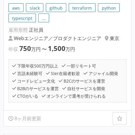
aws
slack
github
terraform
python
typescript
…
雇用形態
正社員
Webエンジニア／プロダクトエンジニア
東京
750
1,500
年収
万円
〜
万円
下限年収500万円以上
一部リモート可
言語未経験可
SIer在籍者歓迎
アジャイル開発
コードレビュー文化
B2Cのサービスを運営
B2Bのサービスを運営
自社サービスを開発
CTOがいる
オンラインで選考が受けられる
8ヶ月前更新