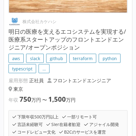
株式会社カケハシ
明⽇の医療を支えるエコシステムを実現する/
医療系スタートアップのフロントエンドエン
ジニア/オープンポジション
aws
slack
github
terraform
python
typescript
…
雇用形態
正社員
フロントエンドエンジニア
東京
750
1,500
年収
万円
〜
万円
下限年収500万円以上
一部リモート可
言語未経験可
SIer在籍者歓迎
アジャイル開発
コードレビュー文化
B2Cのサービスを運営