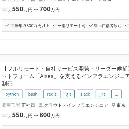
550
700
年収
万円
〜
万円
下限年収500万円以上
一部リモート可
SIer在籍者歓迎
【フルリモート・自社サービス開発・リーダー候補
ットフォーム「Aisea」を支えるインフラエンジニア
制◎
python
bash
redis
git
slack
jira
…
雇用形態
正社員
クラウド・インフラエンジニア
東京
550
800
年収
万円
〜
万円