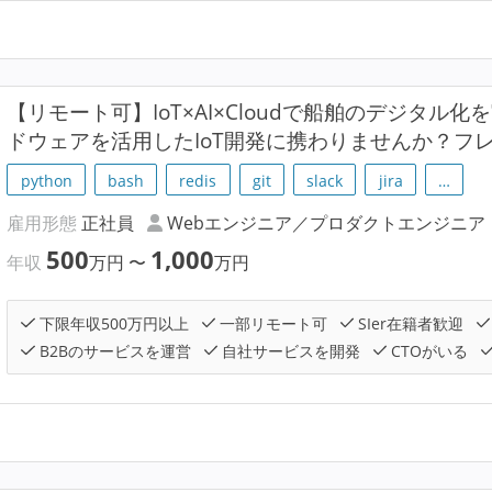
【リモート可】IoT×AI×Cloudで船舶のデジタル
ドウェアを活用したIoT開発に携わりませんか？フ
python
bash
redis
git
slack
jira
…
雇用形態
正社員
Webエンジニア／プロダクトエンジニア
500
1,000
年収
万円
〜
万円
下限年収500万円以上
一部リモート可
SIer在籍者歓迎
B2Bのサービスを運営
自社サービスを開発
CTOがいる