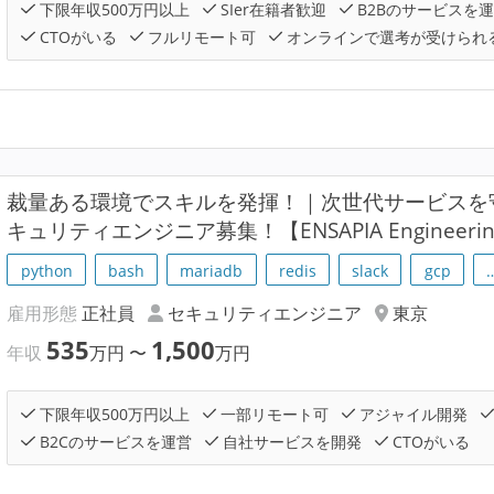
下限年収500万円以上
SIer在籍者歓迎
B2Bのサービスを
CTOがいる
フルリモート可
オンラインで選考が受けられ
裁量ある環境でスキルを発揮！｜次世代サービスを
キュリティエンジニア募集！【ENSAPIA Engineer
python
bash
mariadb
redis
slack
gcp
雇用形態
正社員
セキュリティエンジニア
東京
535
1,500
年収
万円
〜
万円
下限年収500万円以上
一部リモート可
アジャイル開発
B2Cのサービスを運営
自社サービスを開発
CTOがいる