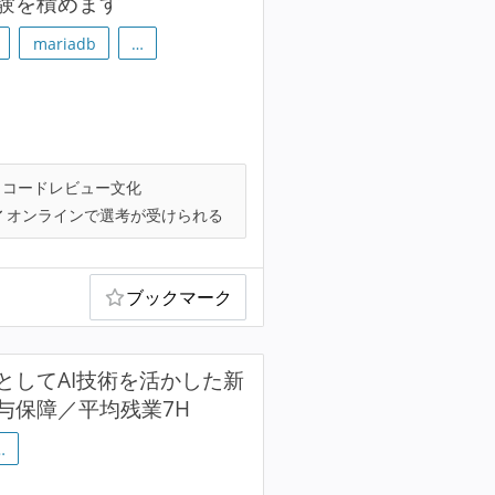
験を積めます
mariadb
…
コードレビュー文化
オンラインで選考が受けられる
ブックマーク
としてAI技術を活かした新
与保障／平均残業7H
…