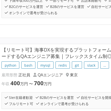
下限年収500万円以上
一部リモート可
言語未経験可
S
B2Cのサービスを運営
B2Bのサービスを運営
自社サービ
オンラインで選考が受けられる
【リモート可】海事DXを実現するプラットフォーム「
ードするQAエンジニア募集 | フレックスタイム制
python
bash
mysql
redis
git
slack
…
雇用形態
正社員
QAエンジニア
東京
400
700
年収
万円
〜
万円
SIer在籍者歓迎
B2Bのサービスを運営
自社サービスを開
フルリモート可
オンラインで選考が受けられる