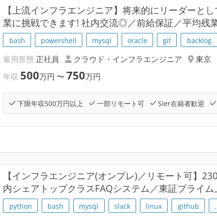
【上流インフラエンジニア】将来的にリーダーとし
業に挑戦できます! 社内交流◎／前給保証／平均残業
bash
powershell
mysql
oracle
git
backlog
雇用形態
正社員
クラウド・インフラエンジニア
東京
500
750
年収
万円
〜
万円
下限年収500万円以上
一部リモート可
SIer在籍者歓迎
【インフラエンジニア(オンプレ)／リモート可】23
内シェアトップクラスFAQシステム／東証プライム
python
bash
mysql
slack
linux
github