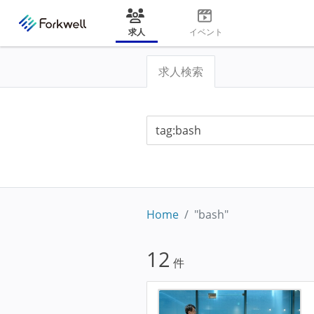
求人
イベント
求人検索
Home
"bash"
12
件