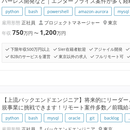
バーレス開発など｜エンタープライズ案件が多く経
python
bash
powershell
amazon-aurora
mysql
雇用形態
正社員
プロジェクトマネージャー
東京
750
1,200
年収
万円
〜
万円
下限年収500万円以上
SIer在籍者歓迎
アジャイル開発
B2Bのサービスを運営
東京以外の求人
フルリモート可
【上流バックエンドエンジニア】将来的にリーダー
規事業に挑戦できます！リモート案件多数／前職給
python
bash
mysql
oracle
git
backlog
雇用形態
正社員
バックエンドエンジニア
東京