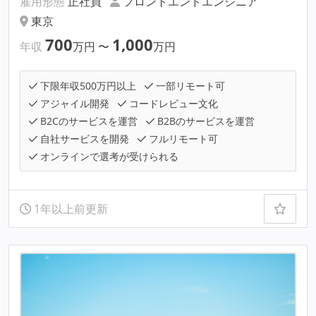
雇用形態
正社員
フロントエンドエンジニア
東京
700
1,000
年収
万円
〜
万円
下限年収500万円以上
一部リモート可
アジャイル開発
コードレビュー文化
B2Cのサービスを運営
B2Bのサービスを運営
自社サービスを開発
フルリモート可
オンラインで選考が受けられる
1年以上前更新