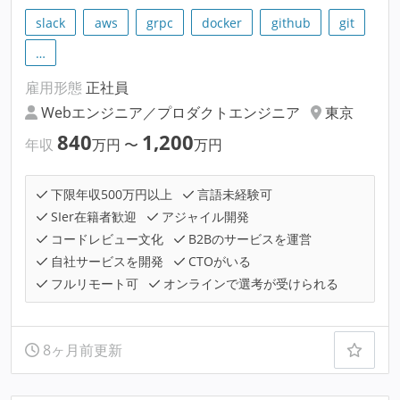
slack
aws
grpc
docker
github
git
…
雇用形態
正社員
Webエンジニア／プロダクトエンジニア
東京
840
1,200
年収
万円
〜
万円
下限年収500万円以上
言語未経験可
SIer在籍者歓迎
アジャイル開発
コードレビュー文化
B2Bのサービスを運営
自社サービスを開発
CTOがいる
フルリモート可
オンラインで選考が受けられる
8ヶ月前更新