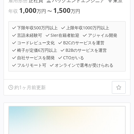
雇用形態
正社員
バックエンドエンジニア
東京
1,000
1,500
年収
万円
〜
万円
下限年収500万円以上
上限年収1000万円以上
言語未経験可
SIer在籍者歓迎
アジャイル開発
コードレビュー文化
B2Cのサービスを運営
椅子が定価6万円以上
B2Bのサービスを運営
自社サービスを開発
CTOがいる
フルリモート可
オンラインで選考が受けられる
約1ヶ月前更新