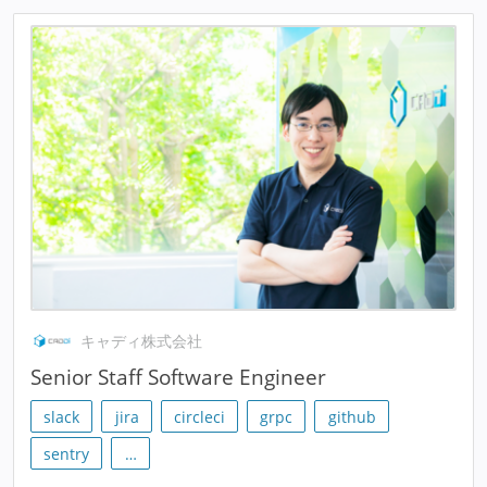
キャディ株式会社
Senior Staff Software Engineer
slack
jira
circleci
grpc
github
sentry
…