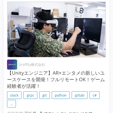
Graffity株式会社
【Unityエンジニア】AR×エンタメの新しいユ
ースケースを開発！フルリモートOK！ゲーム
経験者が活躍！
slack
grpc
git
python
gitlab
c#
…