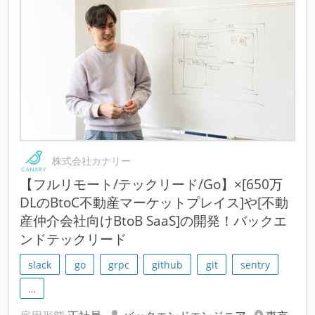
株式会社カナリー
【フルリモート/テックリード/Go】×[650万
DLのBtoC不動産マーケットプレイス]や[不動
産仲介会社向けBtoB SaaS]の開発！バックエ
ンドテックリード
slack
go
grpc
github
git
sentry
…