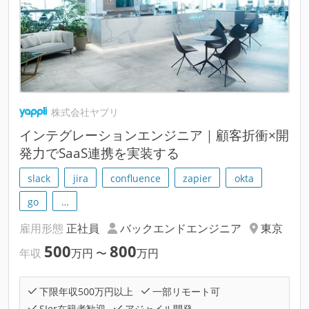
株式会社ヤプリ
インテグレーションエンジニア｜顧客折衝×開
発力でSaaS連携を実装する
slack
jira
confluence
zapier
okta
go
…
雇用形態
正社員
バックエンドエンジニア
東京
500
800
年収
万円
〜
万円
下限年収500万円以上
一部リモート可
SIer在籍者歓迎
アジャイル開発