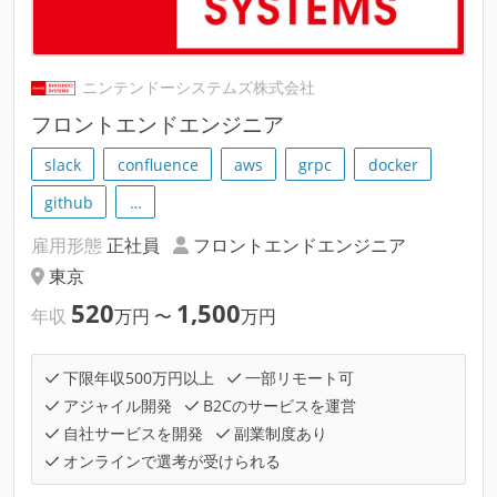
ニンテンドーシステムズ株式会社
フロントエンドエンジニア
slack
confluence
aws
grpc
docker
github
…
雇用形態
正社員
フロントエンドエンジニア
東京
520
1,500
年収
万円
〜
万円
下限年収500万円以上
一部リモート可
アジャイル開発
B2Cのサービスを運営
自社サービスを開発
副業制度あり
オンラインで選考が受けられる