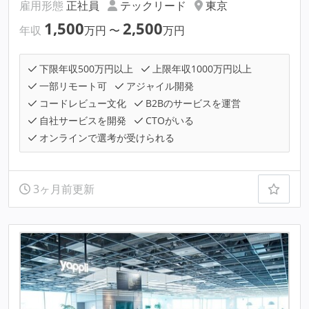
雇用形態
正社員
テックリード
東京
1,500
2,500
年収
万円
〜
万円
下限年収500万円以上
上限年収1000万円以上
一部リモート可
アジャイル開発
コードレビュー文化
B2Bのサービスを運営
自社サービスを開発
CTOがいる
オンラインで選考が受けられる
3ヶ月前更新