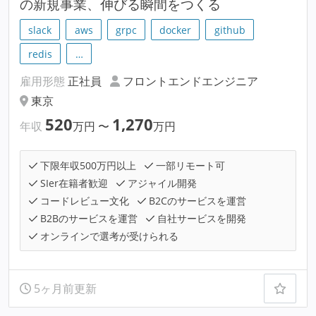
の新規事業、伸びる瞬間をつくる
slack
aws
grpc
docker
github
redis
…
雇用形態
正社員
フロントエンドエンジニア
東京
520
1,270
年収
万円
〜
万円
下限年収500万円以上
一部リモート可
SIer在籍者歓迎
アジャイル開発
コードレビュー文化
B2Cのサービスを運営
B2Bのサービスを運営
自社サービスを開発
オンラインで選考が受けられる
5ヶ月前更新