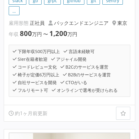
slack
go
grpc
github
git
sentry
…
雇用形態
正社員
バックエンドエンジニア
東京
800
1,200
年収
万円
〜
万円
下限年収500万円以上
言語未経験可
SIer在籍者歓迎
アジャイル開発
コードレビュー文化
B2Cのサービスを運営
椅子が定価6万円以上
B2Bのサービスを運営
自社サービスを開発
CTOがいる
フルリモート可
オンラインで選考が受けられる
約1ヶ月前更新