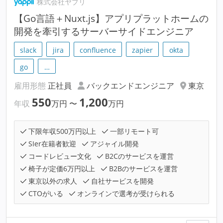
株式会社ヤプリ
【Go言語＋Nuxt.js】アプリプラットホームの
開発を牽引するサーバーサイドエンジニア
slack
jira
confluence
zapier
okta
go
…
雇用形態
正社員
バックエンドエンジニア
東京
550
1,200
年収
万円
〜
万円
下限年収500万円以上
一部リモート可
SIer在籍者歓迎
アジャイル開発
コードレビュー文化
B2Cのサービスを運営
椅子が定価6万円以上
B2Bのサービスを運営
東京以外の求人
自社サービスを開発
CTOがいる
オンラインで選考が受けられる