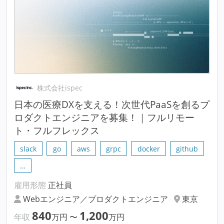
株式会社ispec
日本の医療DXを支える！次世代PaaSを創るプ
ロダクトエンジニアを募集！｜フルリモー
ト・フルフレックス
slack
go
aws
grpc
docker
github
…
雇用形態
正社員
Webエンジニア／プロダクトエンジニア
東京
840
1,200
年収
万円
〜
万円