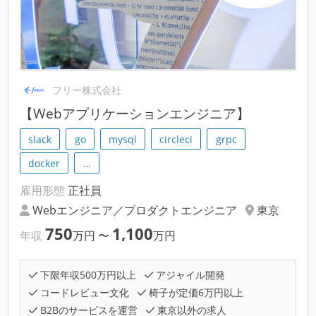
フリー株式会社
【Webアプリケーションエンジニア】
slack
go
mysql
circleci
grpc
docker
…
雇用形態
正社員
Webエンジニア／プロダクトエンジニア
東京
750
1,100
年収
万円
〜
万円
下限年収500万円以上
アジャイル開発
コードレビュー文化
椅子が定価6万円以上
B2Bのサービスを運営
東京以外の求人