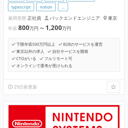
typescript
notion
…
雇用形態
正社員
バックエンドエンジニア
東京
800
1,200
年収
万円
〜
万円
下限年収500万円以上
B2Bのサービスを運営
東京以外の求人
自社サービスを開発
CTOがいる
フルリモート可
オンラインで選考が受けられる
29日前更新