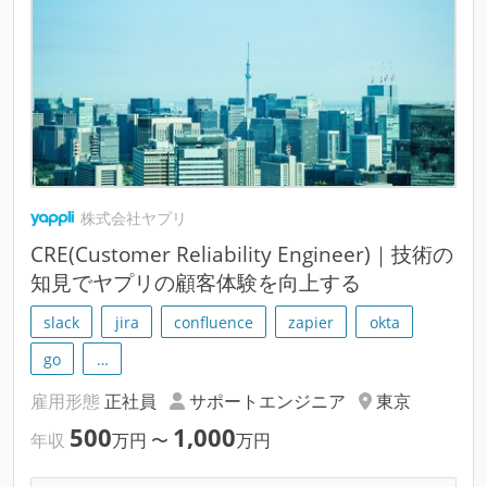
株式会社ヤプリ
CRE(Customer Reliability Engineer)｜技術の
知見でヤプリの顧客体験を向上する
slack
jira
confluence
zapier
okta
go
…
雇用形態
正社員
サポートエンジニア
東京
500
1,000
年収
万円
〜
万円