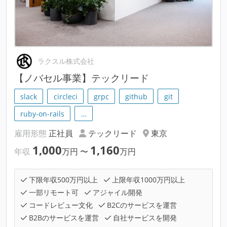
ラクスル株式会社
【ノバセル事業】テックリード
slack
circleci
grpc
github
git
ruby-on-rails
…
雇用形態
正社員
テックリード
東京
1,000
1,160
年収
万円
〜
万円
下限年収500万円以上
上限年収1000万円以上
一部リモート可
アジャイル開発
コードレビュー文化
B2Cのサービスを運営
B2Bのサービスを運営
自社サービスを開発