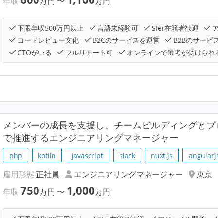
年収
万円
〜
万円
下限年収500万円以上
言語未経験可
SIer在籍者歓迎
ア
コードレビュー文化
B2Cのサービスを運営
B2Bのサービ
CTOがいる
フルリモート可
オンラインで選考が受けられ
メンバーの成長を支援し、チームビルディングとプ
で推進するエンジニアリングマネージャー
php
kotlin
javascript
slack
nuxt.js
angularj
雇用形態
正社員
エンジニアリングマネージャー
東京
750
1,000
年収
万円
〜
万円