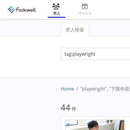
求人
イベント
求人検索
Home
"playwright", "下限
44
件