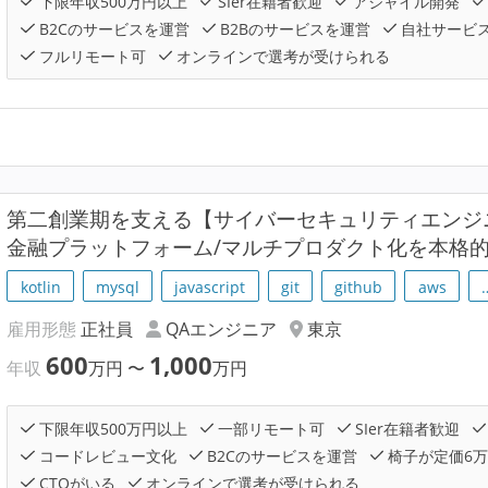
下限年収500万円以上
SIer在籍者歓迎
アジャイル開発
B2Cのサービスを運営
B2Bのサービスを運営
自社サービ
フルリモート可
オンラインで選考が受けられる
第二創業期を支える【サイバーセキュリティエンジ
金融プラットフォーム/マルチプロダクト化を本格
kotlin
mysql
javascript
git
github
aws
雇用形態
正社員
QAエンジニア
東京
600
1,000
年収
万円
〜
万円
下限年収500万円以上
一部リモート可
SIer在籍者歓迎
コードレビュー文化
B2Cのサービスを運営
椅子が定価6
CTOがいる
オンラインで選考が受けられる