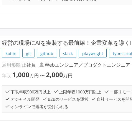
経営の現場にAIを実装する最前線！企業変革を導くF
kotlin
git
github
slack
playwright
typescrip
雇用形態
正社員
Webエンジニア／プロダクトエンジニア
1,000
2,000
年収
万円
〜
万円
下限年収500万円以上
上限年収1000万円以上
一部リモー
アジャイル開発
B2Bのサービスを運営
自社サービスを開
オンラインで選考が受けられる