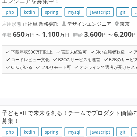
エンジニアを募集中！
php
kotlin
spring
mysql
javascript
git
雇用形態
正社員,業務委託
デザインエンジニア
東京
650
1,100
3,600
6,200
年収
万円
〜
万円
時給
円
〜
円
下限年収500万円以上
言語未経験可
SIer在籍者歓迎
ア
コードレビュー文化
B2Cのサービスを運営
B2Bのサービ
CTOがいる
フルリモート可
オンラインで選考が受けられ
子ども×ITで未来を創る！チームでプロダクト価値
募集！
php
kotlin
spring
mysql
javascript
git