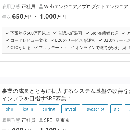
雇用形態
正社員
Webエンジニア／プロダクトエンジニア
650
1,000
年収
万円
〜
万円
下限年収500万円以上
言語未経験可
SIer在籍者歓迎
ア
コードレビュー文化
B2Cのサービスを運営
B2Bのサービ
CTOがいる
フルリモート可
オンラインで選考が受けられ
事業の成長とともに拡大するシステム基盤の改善を
インフラを目指すSRE募集！
php
kotlin
spring
mysql
javascript
git
雇用形態
正社員
SRE
東京
600
1,100