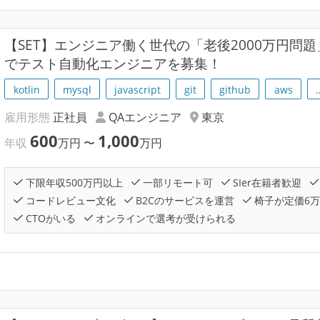
【SET】エンジニア働く世代の「老後2000万円問題」
でテスト自動化エンジニアを募集！
kotlin
mysql
javascript
git
github
aws
雇用形態
正社員
QAエンジニア
東京
600
1,000
年収
万円
〜
万円
下限年収500万円以上
一部リモート可
SIer在籍者歓迎
コードレビュー文化
B2Cのサービスを運営
椅子が定価6
CTOがいる
オンラインで選考が受けられる