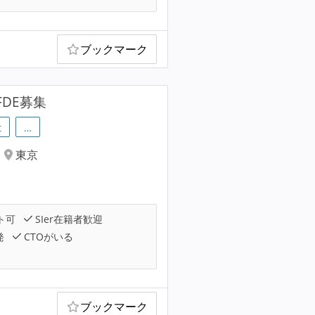
ブックマーク
DE募集
t
…
東京
ト可
SIer在籍者歓迎
発
CTOがいる
ブックマーク