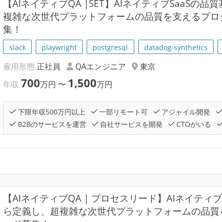
【AIネイティブQA |SET】AIネイティブSaaS
複雑な次世代プラットフォームの品質を支えるプロ
集！
slack
playwright
postgresql
datadog-synthetics
雇用形態
正社員
QAエンジニア
東京
700
1,500
年収
万円
〜
万円
下限年収500万円以上
一部リモート可
アジャイル開発
B2Bのサービスを運営
自社サービスを開発
CTOがいる
【AIネイティブQA | プロセスリード】AIネイティ
ら定義し、超複雑な次世代プラットフォームの品質