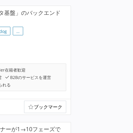
タ基盤」のバックエンド
dog
…
Ier在籍者歓迎
営
B2Bのサービスを運営
られる
ブックマーク
ナーが1→10フェーズで