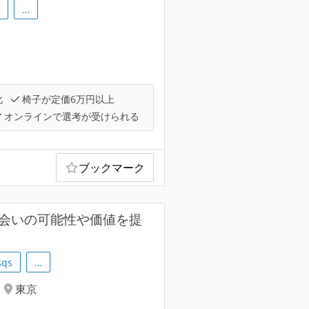
…
化
椅子が定価6万円以上
オンラインで選考が受けられる
ブックマーク
な出会いの可能性や価値を提
sqs
…
東京