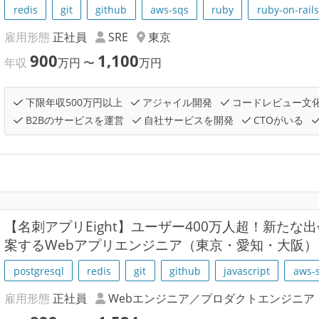
redis
git
github
aws-sqs
ruby
ruby-on-rails
雇用形態
正社員
SRE
東京
900
1,100
年収
万円
〜
万円
下限年収500万円以上
アジャイル開発
コードレビュー文
B2Bのサービスを運営
自社サービスを開発
CTOがいる
【名刺アプリEight】ユーザー400万人超！新た
案するWebアプリエンジニア（東京・愛知・大阪）
postgresql
redis
git
github
javascript
aws-
雇用形態
正社員
Webエンジニア／プロダクトエンジニア