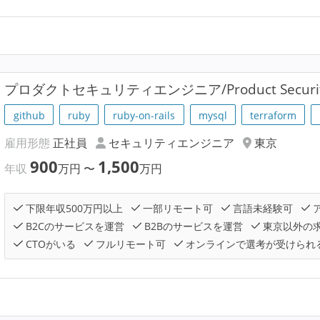
プロダクトセキュリティエンジニア/Product Security 
github
ruby
ruby-on-rails
mysql
terraform
雇用形態
正社員
セキュリティエンジニア
東京
900
1,500
年収
万円
〜
万円
下限年収500万円以上
一部リモート可
言語未経験可
B2Cのサービスを運営
B2Bのサービスを運営
東京以外の
CTOがいる
フルリモート可
オンラインで選考が受けられ