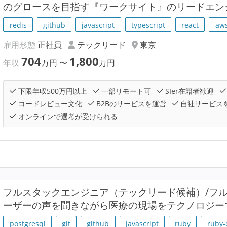
のグロースを目指す『ワークサイト』のリードエン
redis
github
javascript
typescript
react
aw
雇用形態
正社員
テックリード
東京
704
1,800
年収
万円
〜
万円
下限年収500万円以上
一部リモート可
SIer在籍者歓迎
コードレビュー文化
B2Bのサービスを運営
自社サービス
オンラインで選考が受けられる
フルスタックエンジニア（テックリード候補）/フル
ーザーの声を聞きながら医療の現場をテクノロジー
postgresql
git
github
javascript
ruby
ruby-