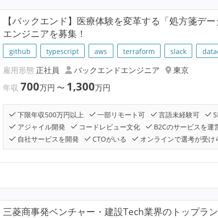
【バックエンド】医療体験を変革する「処方箋デー
エンジニアを募集！
github
typescript
aws
terraform
slack
data
雇用形態
正社員
バックエンドエンジニア
東京
700
1,300
年収
万円
〜
万円
下限年収500万円以上
一部リモート可
言語未経験可
S
アジャイル開発
コードレビュー文化
B2Cのサービスを運
自社サービスを開発
CTOがいる
オンラインで選考が受け
三菱商事発ベンチャー・建設Tech業界のトップラン