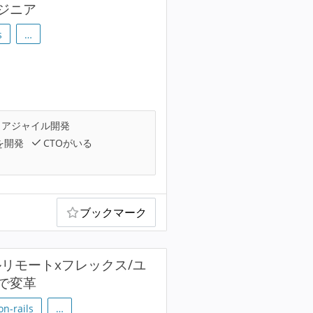
ジニア
s
…
アジャイル開発
を開発
CTOがいる
ブックマーク
リモートxフレックス/ユ
で変革
on-rails
…