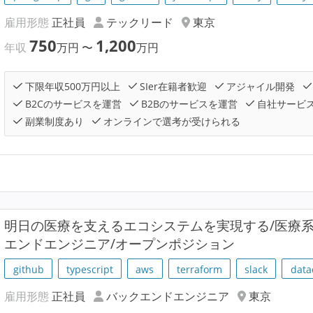
雇用形態
正社員
テックリード
東京
750
1,200
年収
万円
〜
万円
下限年収500万円以上
SIer在籍者歓迎
アジャイル開発
B2Cのサービスを運営
B2Bのサービスを運営
自社サービ
副業制度あり
オンラインで選考が受けられる
明⽇の医療を支えるエコシステムを実現する/医療
エンドエンジニア/オープンポジション
github
typescript
aws
terraform
slack
data
雇用形態
正社員
バックエンドエンジニア
東京