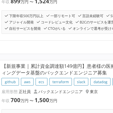
899
1,524
年収
万円
〜
万円
下限年収500万円以上
一部リモート可
言語未経験可
S
アジャイル開発
コードレビュー文化
B2Cのサービスを運
自社サービスを開発
CTOがいる
オンラインで選考が受け
【新規事業 | 累計資金調達額149億円】患者様の
ィングデータ基盤のバックエンドエンジニア募集
github
aws
ecs
terraform
slack
datadog
雇用形態
正社員
バックエンドエンジニア
東京
700
1,500
年収
万円
〜
万円