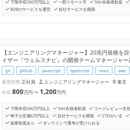
下限年収500万円以上
一部リモート可
SIer在籍者歓迎
B2Bのサービスを運営
自社サービスを開発
【エンジニアリングマネージャー】20兆円規模を目指
イザー『ウェルスナビ』の開発チームマネージャー
git
github
javascript
typescript
react
aws
雇用形態
正社員
エンジニアリングマネージャー
東京
800
1,200
年収
万円
〜
万円
下限年収500万円以上
SIer在籍者歓迎
コードレビュー文
椅子が定価6万円以上
自社サービスを開発
CTOがいる
副業制度あり
オンラインで選考が受けられる