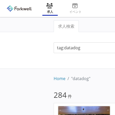
求人
イベント
求人検索
Home
"datadog"
284
件