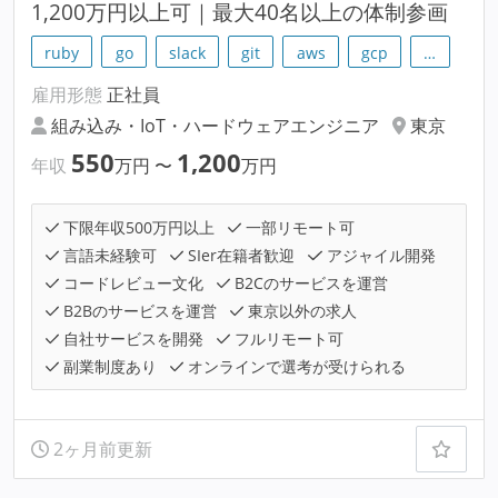
1,200万円以上可｜最大40名以上の体制参画
ruby
go
slack
git
aws
gcp
…
雇用形態
正社員
組み込み・IoT・ハードウェアエンジニア
東京
550
1,200
年収
万円
〜
万円
下限年収500万円以上
一部リモート可
言語未経験可
SIer在籍者歓迎
アジャイル開発
コードレビュー文化
B2Cのサービスを運営
B2Bのサービスを運営
東京以外の求人
自社サービスを開発
フルリモート可
副業制度あり
オンラインで選考が受けられる
2ヶ月前更新