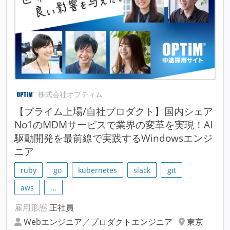
株式会社オプティム
【プライム上場/自社プロダクト】国内シェア
No1のMDMサービスで業界の変革を実現！AI
駆動開発を最前線で実践するWindowsエンジ
ニア
ruby
go
kubernetes
slack
git
aws
…
雇用形態
正社員
Webエンジニア／プロダクトエンジニア
東京