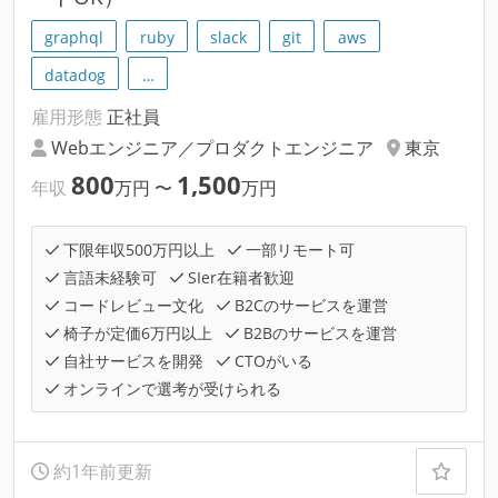
graphql
ruby
slack
git
aws
datadog
…
雇用形態
正社員
Webエンジニア／プロダクトエンジニア
東京
800
1,500
年収
万円
〜
万円
下限年収500万円以上
一部リモート可
言語未経験可
SIer在籍者歓迎
コードレビュー文化
B2Cのサービスを運営
椅子が定価6万円以上
B2Bのサービスを運営
自社サービスを開発
CTOがいる
オンラインで選考が受けられる
約1年前更新