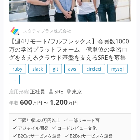
スタディプラス株式会社
【週4リモート/フルフレックス】会員数1000
万の学習プラットフォーム｜億単位の学習ロ
グを支えるクラウド基盤を支えるSREを募集
ruby
slack
git
aws
circleci
mysql
…
雇用形態
正社員
SRE
東京
600
1,200
年収
万円
〜
万円
下限年収500万円以上
一部リモート可
アジャイル開発
コードレビュー文化
B2Cのサービスを運営
B2Bのサービスを運営