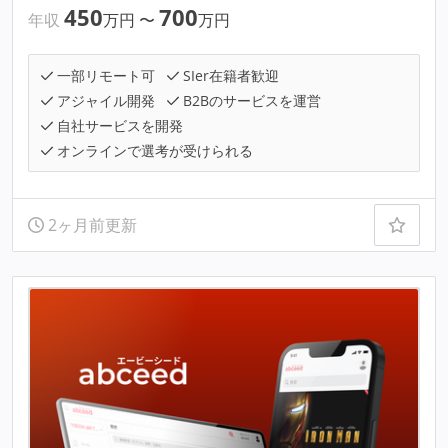
450
700
年収
万円
〜
万円
一部リモート可
SIer在籍者歓迎
アジャイル開発
B2Bのサービスを運営
自社サービスを開発
オンラインで選考が受けられる
2ヶ月前更新