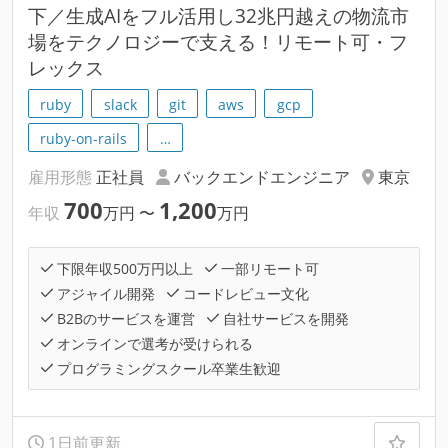
下／生成AIをフル活用し32兆円越えの物流市
場をテクノロジーで支える！リモート可・フ
レックス
ruby
slack
git
aws
gcp
ruby-on-rails
…
雇用形態
正社員
バックエンドエンジニア
東京
700
1,200
年収
万円
〜
万円
下限年収500万円以上
一部リモート可
アジャイル開発
コードレビュー文化
B2Bのサービスを運営
自社サービスを開発
オンラインで選考が受けられる
プログラミングスクール卒業生歓迎
1日前更新