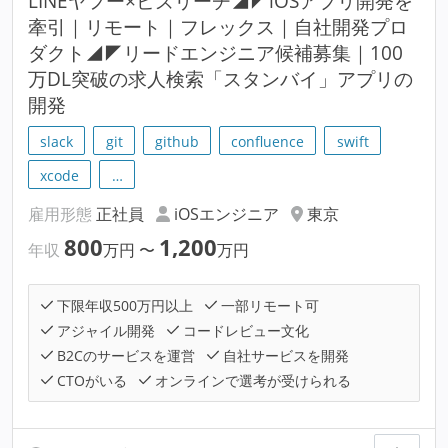
LINEヤフー×ビズリーチ◢◤iOSアプリ開発を
牽引｜リモート｜フレックス｜自社開発プロ
ダクト◢◤リードエンジニア候補募集｜100
万DL突破の求人検索「スタンバイ」アプリの
開発
slack
git
github
confluence
swift
xcode
…
雇用形態
正社員
iOSエンジニア
東京
800
1,200
年収
万円
〜
万円
下限年収500万円以上
一部リモート可
アジャイル開発
コードレビュー文化
B2Cのサービスを運営
自社サービスを開発
CTOがいる
オンラインで選考が受けられる