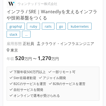
ウォンテッドリー株式会社
インフラ / SRE｜Wantedlyを支えるインフラ
や技術基盤をつくる
graphql
ruby
rails
go
kubernetes
slack
…
雇用形態
正社員
クラウド・インフラエンジニア
東京
520
1,270
年収
万円
〜
万円
下限年収500万円以上
一部リモート可
SIer在籍者歓迎
アジャイル開発
B2Cのサービスを運営
B2Bのサービスを運営
自社サービスを開発
オンラインで選考が受けられる