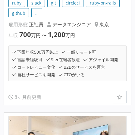
ruby
slack
git
circleci
ruby-on-rails
github
…
雇用形態
正社員
データエンジニア
東京
700
1,200
年収
万円
〜
万円
下限年収500万円以上
一部リモート可
言語未経験可
SIer在籍者歓迎
アジャイル開発
コードレビュー文化
B2Bのサービスを運営
自社サービスを開発
CTOがいる
8ヶ月前更新