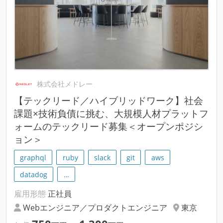
株式会社メドレー
【テックリード／ハイブリッドワーク】社会
課題×技術負債に挑む、大規模人材プラットフ
ォームのテックリード募集＜オープンポジシ
ョン＞
graphql
ruby
slack
git
aws
datadog
…
雇用形態
正社員
Webエンジニア／プロダクトエンジニア
東京