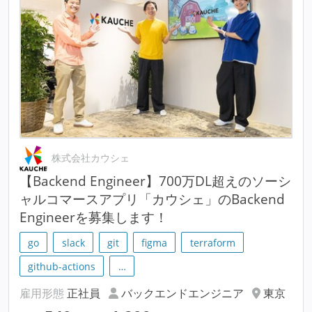
株式会社カウシェ
【Backend Engineer】700万DL超えのソーシ
ャルコマースアプリ「カウシェ」のBackend
Engineerを募集します！
go
slack
git
figma
terraform
github-actions
…
雇用形態
正社員
バックエンドエンジニア
東京