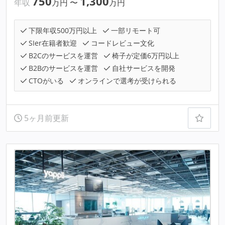
750
1,300
年収
万円
〜
万円
下限年収500万円以上
一部リモート可
SIer在籍者歓迎
コードレビュー文化
B2Cのサービスを運営
椅子が定価6万円以上
B2Bのサービスを運営
自社サービスを開発
CTOがいる
オンラインで選考が受けられる
5ヶ月前更新