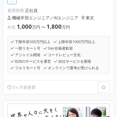
…
雇用形態
正社員
機械学習エンジニア／AIエンジニア
東京
1,000
1,800
年収
万円
〜
万円
下限年収500万円以上
上限年収1000万円以上
一部リモート可
SIer在籍者歓迎
アジャイル開発
コードレビュー文化
B2Bのサービスを運営
自社サービスを開発
フルリモート可
オンラインで選考が受けられる
3ヶ月前更新