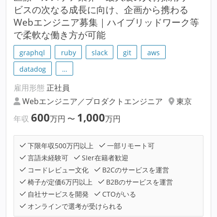
ビスの次なる成長に向け、企画から携わる
Webエンジニア募集｜ハイブリッドワーク等
で柔軟な働き方が可能
graphql
ruby
slack
git
aws
datadog
…
雇用形態
正社員
Webエンジニア／プロダクトエンジニア
東京
600
1,000
年収
万円
〜
万円
下限年収500万円以上
一部リモート可
言語未経験可
SIer在籍者歓迎
コードレビュー文化
B2Cのサービスを運営
椅子が定価6万円以上
B2Bのサービスを運営
自社サービスを開発
CTOがいる
オンラインで選考が受けられる