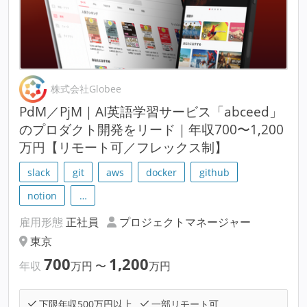
株式会社Globee
PdM／PjM｜AI英語学習サービス「abceed」
のプロダクト開発をリード｜年収700〜1,200
万円【リモート可／フレックス制】
slack
git
aws
docker
github
notion
…
雇用形態
正社員
プロジェクトマネージャー
東京
700
1,200
年収
万円
〜
万円
下限年収500万円以上
一部リモート可