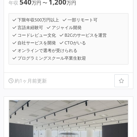
540
1,200
年収
万円
〜
万円
下限年収500万円以上
一部リモート可
言語未経験可
アジャイル開発
コードレビュー文化
B2Cのサービスを運営
自社サービスを開発
CTOがいる
オンラインで選考が受けられる
プログラミングスクール卒業生歓迎
約1ヶ月前更新