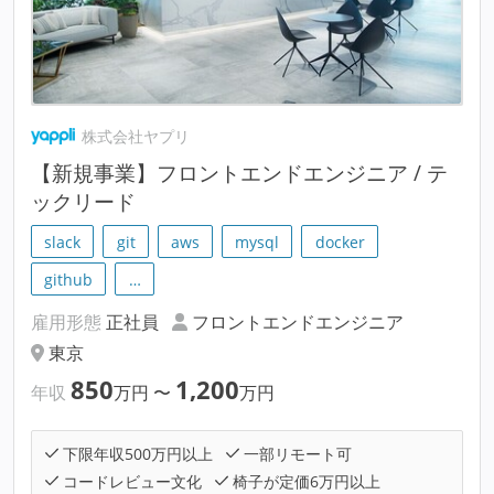
株式会社ヤプリ
【新規事業】フロントエンドエンジニア / テ
ックリード
slack
git
aws
mysql
docker
github
…
雇用形態
正社員
フロントエンドエンジニア
東京
850
1,200
年収
万円
〜
万円
下限年収500万円以上
一部リモート可
コードレビュー文化
椅子が定価6万円以上