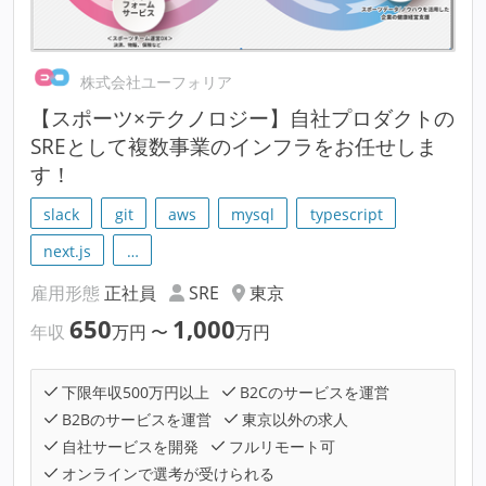
株式会社ユーフォリア
【スポーツ×テクノロジー】自社プロダクトの
SREとして複数事業のインフラをお任せしま
す！
slack
git
aws
mysql
typescript
next.js
…
雇用形態
正社員
SRE
東京
650
1,000
年収
万円
〜
万円
下限年収500万円以上
B2Cのサービスを運営
B2Bのサービスを運営
東京以外の求人
自社サービスを開発
フルリモート可
オンラインで選考が受けられる