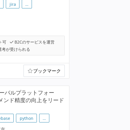
t
jira
…
ト可
B2Cのサービスを運営
選考が受けられる
ブックマーク
グローバルプラットフォー
コメンド精度の向上をリード
rebase
python
…
東京