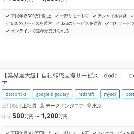
下限年収500万円以上
一部リモート可
アジャイル開発
B2Cのサービスを運営
B2Bのサービスを運営
自社サービ
オンラインで選考が受けられる
【業界最大級】自社転職支援サービス「doda」「do
ア
databricks
google-bigquery
redshift
mysql
pos
雇用形態
正社員
データエンジニア
東京
500
1,200
年収
万円
〜
万円
下限年収500万円以上
一部リモート可
B2Cのサービスを