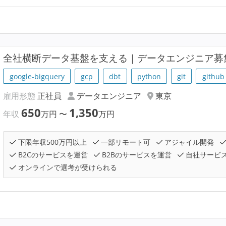
全社横断データ基盤を支える｜データエンジニア募
google-bigquery
gcp
dbt
python
git
github
雇用形態
正社員
データエンジニア
東京
650
1,350
年収
万円
〜
万円
下限年収500万円以上
一部リモート可
アジャイル開発
B2Cのサービスを運営
B2Bのサービスを運営
自社サービ
オンラインで選考が受けられる