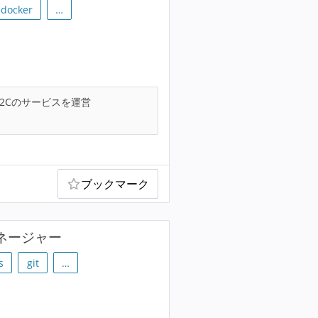
docker
…
2Cのサービスを運営
ブックマーク
ネージャー
s
git
…