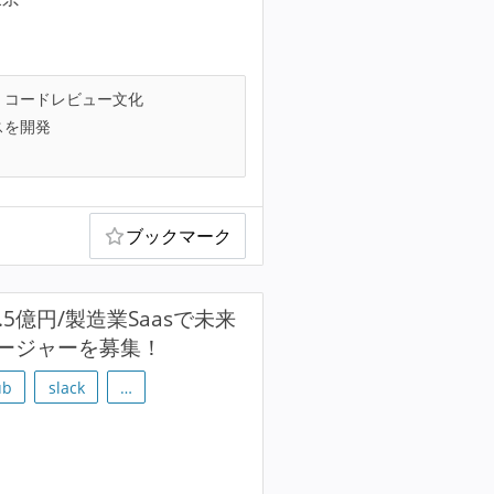
コードレビュー文化
スを開発
ブックマーク
億円/製造業Saasで未来
ージャーを募集！
ub
slack
…