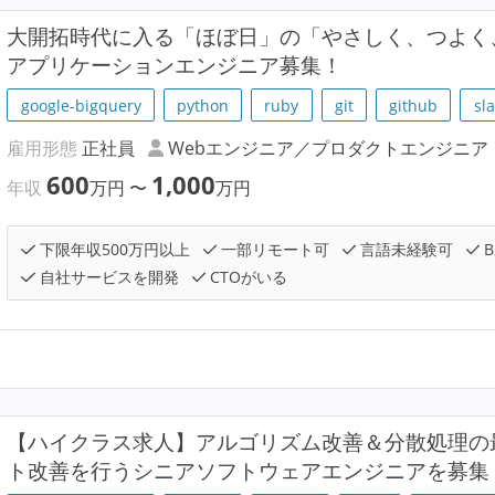
大開拓時代に入る「ほぼ日」の「やさしく、つよく
アプリケーションエンジニア募集！
google-bigquery
python
ruby
git
github
sl
雇用形態
正社員
Webエンジニア／プロダクトエンジニア
600
1,000
年収
万円
〜
万円
下限年収500万円以上
一部リモート可
言語未経験可
B
自社サービスを開発
CTOがいる
【ハイクラス求人】アルゴリズム改善＆分散処理の
ト改善を行うシニアソフトウェアエンジニアを募集