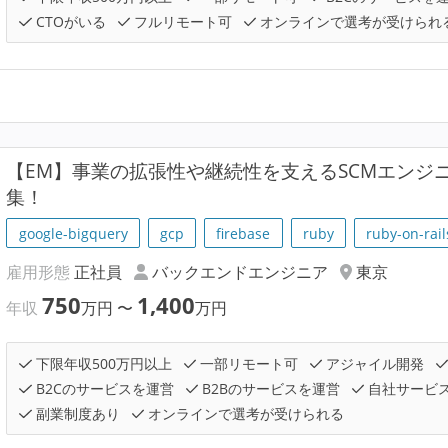
CTOがいる
フルリモート可
オンラインで選考が受けられ
【EM】事業の拡張性や継続性を支えるSCMエンジ
集！
google-bigquery
gcp
firebase
ruby
ruby-on-rail
雇用形態
正社員
バックエンドエンジニア
東京
750
1,400
年収
万円
〜
万円
下限年収500万円以上
一部リモート可
アジャイル開発
B2Cのサービスを運営
B2Bのサービスを運営
自社サービ
副業制度あり
オンラインで選考が受けられる