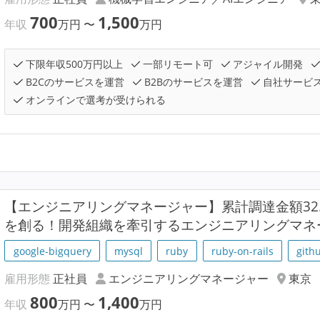
700
1,500
年収
万円
〜
万円
下限年収500万円以上
一部リモート可
アジャイル開発
B2Cのサービスを運営
B2Bのサービスを運営
自社サービ
オンラインで選考が受けられる
【エンジニアリングマネージャー】累計調達金額32.5
を創る！開発組織を牽引するエンジニアリングマネ
google-bigquery
mysql
ruby
ruby-on-rails
gith
雇用形態
正社員
エンジニアリングマネージャー
東京
800
1,400
年収
万円
〜
万円