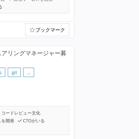
る
ブックマーク
ニアリングマネージャー募
s
git
…
コードレビュー文化
スを開発
CTOがいる