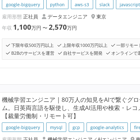
google-bigquery
python
aws-s3
slack
javascrip
雇用形態
正社員
データエンジニア
東京
1,100
2,570
年収
万円
〜
万円
下限年収500万円以上
上限年収1000万円以上
一部リモー
B2Bのサービスを運営
自社サービスを開発
オンラインで
機械学習エンジニア | 80万人の知見をAIで繋ぐ
ム。日英両言語を駆使し、生成AI活用や検索・レ
【裁量労働制・リモート可】
google-bigquery
mysql
gcp
google-analytics
fi
雇用形態
正社員
機械学習エンジニア／AIエンジニア