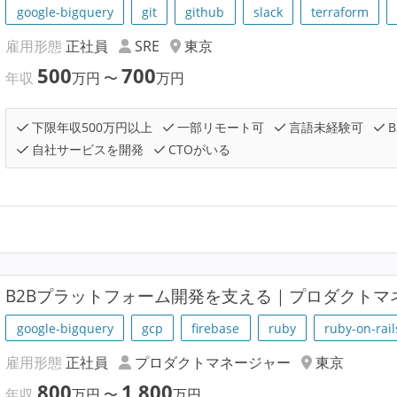
google-bigquery
git
github
slack
terraform
雇用形態
正社員
SRE
東京
500
700
年収
万円
〜
万円
下限年収500万円以上
一部リモート可
言語未経験可
B
自社サービスを開発
CTOがいる
B2Bプラットフォーム開発を支える｜プロダクトマ
google-bigquery
gcp
firebase
ruby
ruby-on-rail
雇用形態
正社員
プロダクトマネージャー
東京
800
1,800
年収
万円
〜
万円