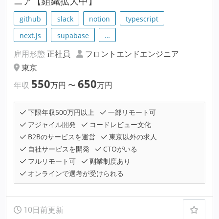
ニア【組織拡大中】
github
slack
notion
typescript
next.js
supabase
…
雇用形態
正社員
フロントエンドエンジニア
東京
550
650
年収
万円
〜
万円
下限年収500万円以上
一部リモート可
アジャイル開発
コードレビュー文化
B2Bのサービスを運営
東京以外の求人
自社サービスを開発
CTOがいる
フルリモート可
副業制度あり
オンラインで選考が受けられる
10日前更新