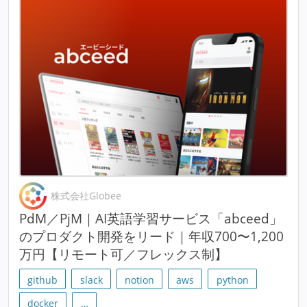
株式会社Globee
PdM／PjM｜AI英語学習サービス「abceed」
のプロダクト開発をリード｜年収700〜1,200
万円【リモート可／フレックス制】
github
slack
notion
aws
python
docker
…