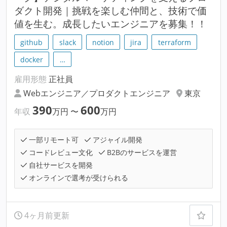
ダクト開発｜挑戦を楽しむ仲間と、技術で価
値を生む。成長したいエンジニアを募集！！
github
slack
notion
jira
terraform
docker
…
雇用形態
正社員
Webエンジニア／プロダクトエンジニア
東京
390
600
年収
万円
〜
万円
一部リモート可
アジャイル開発
コードレビュー文化
B2Bのサービスを運営
自社サービスを開発
オンラインで選考が受けられる
4ヶ月前更新