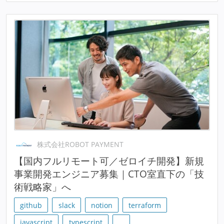
株式会社ROBOT PAYMENT
【国内フルリモート可／ゼロイチ開発】新規
事業開発エンジニア募集｜CTO室直下の「技
術戦略家」へ
github
slack
notion
terraform
javascript
typescript
…