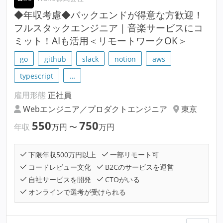
◆年収考慮◆バックエンドが得意な方歓迎！
フルスタックエンジニア｜音楽サービスにコ
ミット！AIも活用＜リモートワークOK＞
go
github
slack
notion
aws
typescript
…
雇用形態
正社員
Webエンジニア／プロダクトエンジニア
東京
550
750
年収
万円
〜
万円
下限年収500万円以上
一部リモート可
コードレビュー文化
B2Cのサービスを運営
自社サービスを開発
CTOがいる
オンラインで選考が受けられる