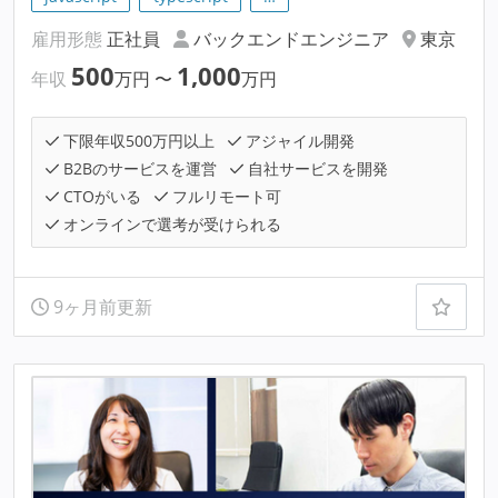
雇用形態
正社員
バックエンドエンジニア
東京
500
1,000
年収
万円
〜
万円
下限年収500万円以上
アジャイル開発
B2Bのサービスを運営
自社サービスを開発
CTOがいる
フルリモート可
オンラインで選考が受けられる
9ヶ月前更新