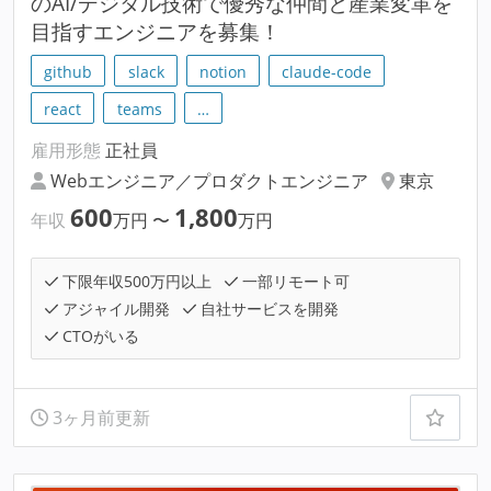
のAI/デジタル技術で優秀な仲間と産業変革を
目指すエンジニアを募集！
github
slack
notion
claude-code
react
teams
…
雇用形態
正社員
Webエンジニア／プロダクトエンジニア
東京
600
1,800
年収
万円
〜
万円
下限年収500万円以上
一部リモート可
アジャイル開発
自社サービスを開発
CTOがいる
3ヶ月前更新