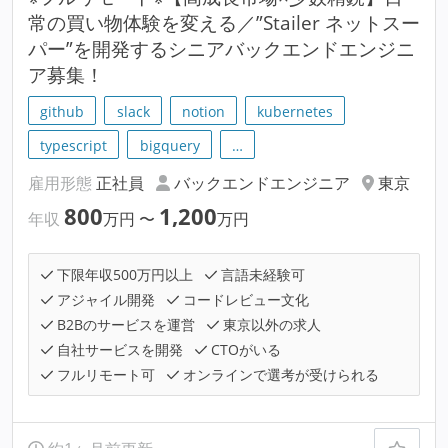
常の買い物体験を変える／”Stailer ネットスー
パー”を開発するシニアバックエンドエンジニ
ア募集！
github
slack
notion
kubernetes
typescript
bigquery
…
雇用形態
正社員
バックエンドエンジニア
東京
800
1,200
年収
万円
〜
万円
下限年収500万円以上
言語未経験可
アジャイル開発
コードレビュー文化
B2Bのサービスを運営
東京以外の求人
自社サービスを開発
CTOがいる
フルリモート可
オンラインで選考が受けられる