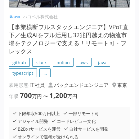
ハコベル株式会社
【事業横断フルスタックエンジニア】VPoT直
下／生成AIをフル活用し32兆円越えの物流市
場をテクノロジーで支える！リモート可・フ
レックス
github
slack
notion
aws
java
typescript
…
雇用形態
正社員
バックエンドエンジニア
東京
700
1,200
年収
万円
〜
万円
下限年収500万円以上
一部リモート可
アジャイル開発
コードレビュー文化
B2Bのサービスを運営
自社サービスを開発
オンラインで選考が受けられる