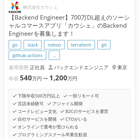
株式会社カウシェ
【Backend Engineer】700万DL超えのソーシ
ャルコマースアプリ「カウシェ」のBackend
Engineerを募集します！
go
slack
notion
terraform
git
github-actions
…
雇用形態
正社員
バックエンドエンジニア
東京
540
1,200
年収
万円
〜
万円
下限年収500万円以上
一部リモート可
言語未経験可
アジャイル開発
コードレビュー文化
B2Cのサービスを運営
自社サービスを開発
CTOがいる
オンラインで選考が受けられる
プログラミングスクール卒業生歓迎