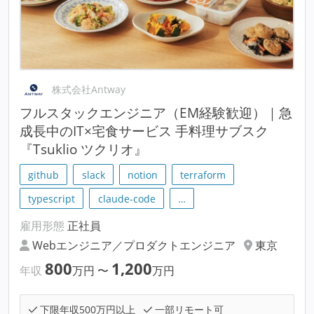
株式会社Antway
フルスタックエンジニア（EM経験歓迎）｜急
成長中のIT×宅食サービス 手料理サブスク
『Tsuklio ツクリオ』
github
slack
notion
terraform
typescript
claude-code
…
雇用形態
正社員
Webエンジニア／プロダクトエンジニア
東京
800
1,200
年収
万円
〜
万円
下限年収500万円以上
一部リモート可