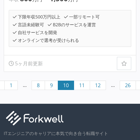
下限年収500万円以上
一部リモート可
言語未経験可
B2Bのサービスを運営
自社サービスを開発
オンラインで選考が受けられる
5ヶ月前更新
…
…
1
8
9
10
11
12
26
ITエンジニアのキャリアに本気で向き合う転職サイト