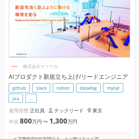
株式会社マツリカ
AIプロダクト新規立ち上げ/リードエンジニア
github
slack
notion
datadog
mysql
jira
…
雇用形態
正社員
テックリード
東京
800
1,300
年収
万円
〜
万円
下限年収500万円以上
一部リモート可