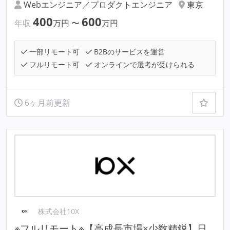
Webエンジニア／プロダクトエンジニア
東京
400
600
年収
万円
〜
万円
一部リモート可
B2Bのサービスを運営
フルリモート可
オンラインで選考が受けられる
6ヶ月前更新
株式会社10X
※フルリモート※【高成長市場×少数精鋭】日