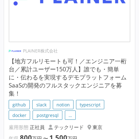
PLAINER株式会社
【地方フルリモートも可！／エンジニア一桁
台／累計ユーザー150万人】誰でも・簡単
に・伝わるを実現するデモプラットフォーム
SaaSの開発のフルスタックエンジニアを募
集！
github
slack
notion
typescript
docker
postgresql
…
雇用形態
正社員
テックリード
東京
800
1,500
年収
万円
〜
万円