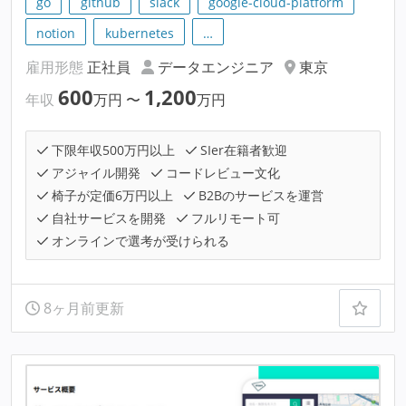
go
github
slack
google-cloud-platform
notion
kubernetes
…
雇用形態
正社員
データエンジニア
東京
600
1,200
年収
万円
〜
万円
下限年収500万円以上
SIer在籍者歓迎
アジャイル開発
コードレビュー文化
椅子が定価6万円以上
B2Bのサービスを運営
自社サービスを開発
フルリモート可
オンラインで選考が受けられる
8ヶ月前更新