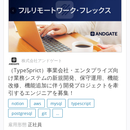
株式会社アンドゲート
（TypeSprict）事業会社・エンタプライズ向
け業務システムの新規開発、保守運用、機能
改修、機能追加に伴う開発プロジェクトを牽
引するエンジニアを募集！
notion
aws
mysql
typescript
postgresql
git
…
雇用形態
正社員