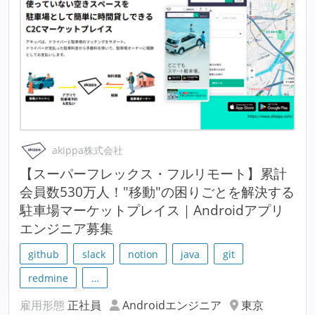
akippa株式会社
【スーパーフレックス・フルリモート】累計
会員数530万人！"移動"の困りごとを解決する
駐車場マーケットプレイス｜Androidアプリ
エンジニア募集
github
slack
notion
java
git
redmine
…
雇用形態
正社員
Androidエンジニア
東京