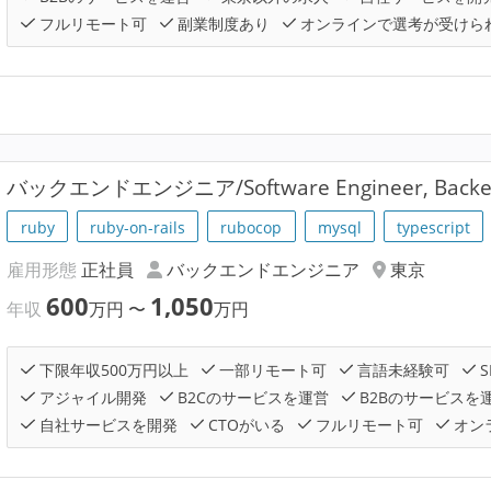
フルリモート可
副業制度あり
オンラインで選考が受けら
バックエンドエンジニア/Software Engineer, Back
ruby
ruby-on-rails
rubocop
mysql
typescript
雇用形態
正社員
バックエンドエンジニア
東京
600
1,050
年収
万円
〜
万円
下限年収500万円以上
一部リモート可
言語未経験可
S
アジャイル開発
B2Cのサービスを運営
B2Bのサービスを
自社サービスを開発
CTOがいる
フルリモート可
オン