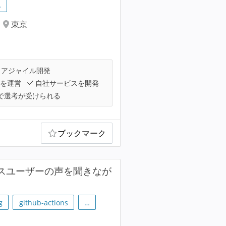
…
東京
アジャイル開発
スを運営
自社サービスを開発
で選考が受けられる
ブックマーク
クスユーザーの声を聞きなが
g
github-actions
…