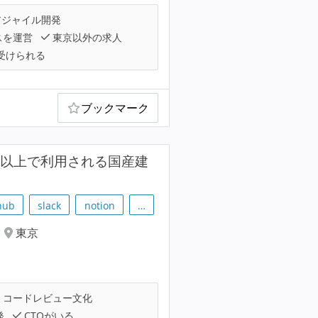
ジャイル開発
スを運営
東京以外の求人
受けられる
ブックマーク
50ヵ国以上で利用される国産建
hub
slack
notion
…
東京
コードレビュー文化
発
CTOがいる