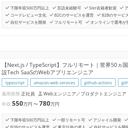
下限年収500万円以上
言語未経験可
SIer在籍者歓迎
ア
コードレビュー文化
B2Cのサービスを運営
B2Bのサービ
自社サービスを開発
フルリモート可
オンラインで選考が
【Next.js / TypeScript】フルリモート｜世界
設Tech SaaSのWebアプリエンジニア
typescript
amazon-web-services
github-actions
git
雇用形態
正社員
Webエンジニア／プロダクトエンジニア
550
780
年収
万円
〜
万円
下限年収500万円以上
一部リモート可
アジャイル開発
B2Bのサービスを運営
東京以外の求人
自社サービスを開