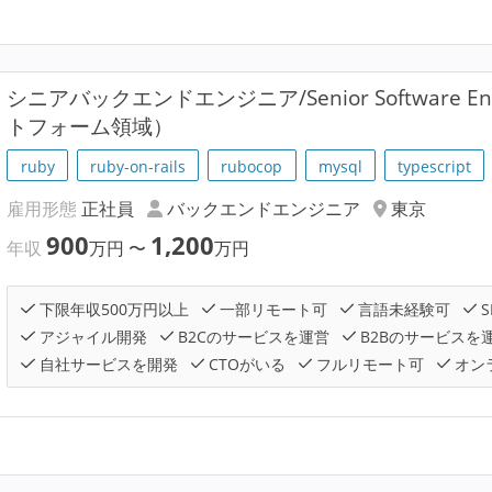
シニアバックエンドエンジニア/Senior Software Eng
トフォーム領域）
ruby
ruby-on-rails
rubocop
mysql
typescript
雇用形態
正社員
バックエンドエンジニア
東京
900
1,200
年収
万円
〜
万円
下限年収500万円以上
一部リモート可
言語未経験可
S
アジャイル開発
B2Cのサービスを運営
B2Bのサービスを
自社サービスを開発
CTOがいる
フルリモート可
オン