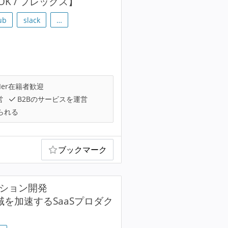
 / フレックス】
ub
slack
…
Ier在籍者歓迎
営
B2Bのサービスを運営
られる
ブックマーク
ーション開発
領域を加速するSaaSプロダク