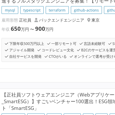
進するフルスタックエンジニアを募集！【リモートOK
mysql
typescript
terraform
github-actions
gith
雇用形態
正社員
バックエンドエンジニア
東京
650
900
年収
万円
〜
万円
下限年収500万円以上
一部リモート可
言語未経験可
S
アジャイル開発
コードレビュー文化
B2Cのサービスを運
自社サービスを開発
CTOがいる
オンラインで選考が受け
【正社員ソフトウェアエンジニア（Webアプリケ
_SmartESG）】すごいベンチャー100選出！ESG
ト「SmartESG」