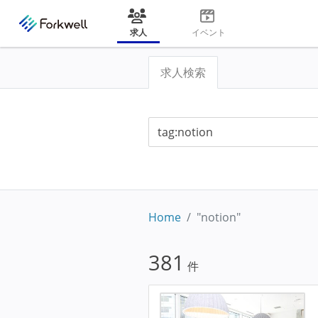
求人
イベント
求人検索
Home
"notion"
381
件