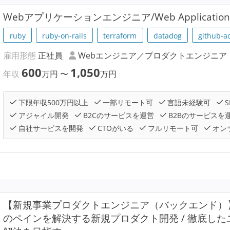
Webアプリケーションエンジニア/Web Application E
ruby
ruby-on-rails
terraform
datadog
github-a
雇用形態
正社員
Webエンジニア／プロダクトエンジニア
600
1,050
年収
万円
〜
万円
下限年収500万円以上
一部リモート可
言語未経験可
S
アジャイル開発
B2Cのサービスを運営
B2Bのサービスを
自社サービスを開発
CTOがいる
フルリモート可
オン
【新規事業プロダクトエンジニア（バックエンド）
のペインを解決する新規プロダクト開発 / 徹底し