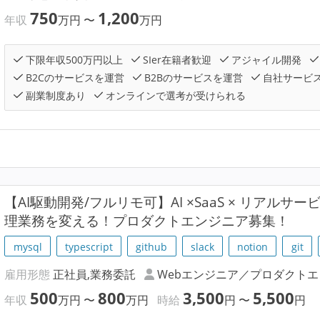
750
1,200
年収
万円
〜
万円
下限年収500万円以上
SIer在籍者歓迎
アジャイル開発
B2Cのサービスを運営
B2Bのサービスを運営
自社サービ
副業制度あり
オンラインで選考が受けられる
【AI駆動開発/フルリモ可】AI ×SaaS × リアル
理業務を変える！プロダクトエンジニア募集！
mysql
typescript
github
slack
notion
git
雇用形態
正社員,業務委託
Webエンジニア／プロダクト
500
800
3,500
5,500
年収
万円
〜
万円
時給
円
〜
円