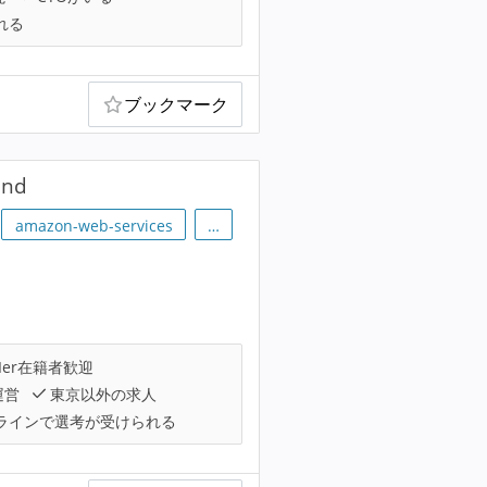
れる
ブックマーク
end
amazon-web-services
…
Ier在籍者歓迎
運営
東京以外の求人
ラインで選考が受けられる