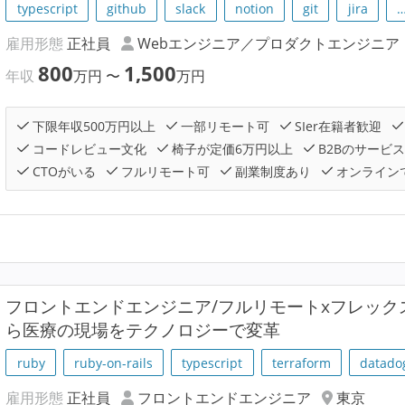
typescript
github
slack
notion
git
jira
雇用形態
正社員
Webエンジニア／プロダクトエンジニア
800
1,500
年収
万円
〜
万円
下限年収500万円以上
一部リモート可
SIer在籍者歓迎
コードレビュー文化
椅子が定価6万円以上
B2Bのサービ
CTOがいる
フルリモート可
副業制度あり
オンライン
フロントエンドエンジニア/フルリモートxフレッ
ら医療の現場をテクノロジーで変革
ruby
ruby-on-rails
typescript
terraform
datado
雇用形態
正社員
フロントエンドエンジニア
東京