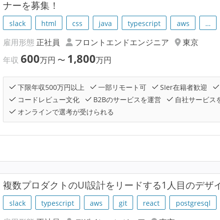
ナーを募集！
slack
html
css
java
typescript
aws
…
雇用形態
正社員
フロントエンドエンジニア
東京
600
1,800
年収
万円
〜
万円
下限年収500万円以上
一部リモート可
SIer在籍者歓迎
コードレビュー文化
B2Bのサービスを運営
自社サービス
オンラインで選考が受けられる
複数プロダクトのUI設計をリードする1人目のデザ
slack
typescript
aws
git
react
postgresql