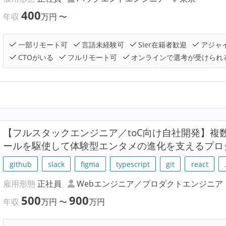
400
年収
万円
〜
一部リモート可
言語未経験可
SIer在籍者歓迎
アジャ
CTOがいる
フルリモート可
オンラインで選考が受けられ
【フルスタックエンジニア／toC向け自社開発】複
ールを駆使して体験型エンタメの進化を支えるプロ
github
slack
figma
typescript
git
react
雇用形態
正社員
Webエンジニア／プロダクトエンジニア
500
900
年収
万円
〜
万円