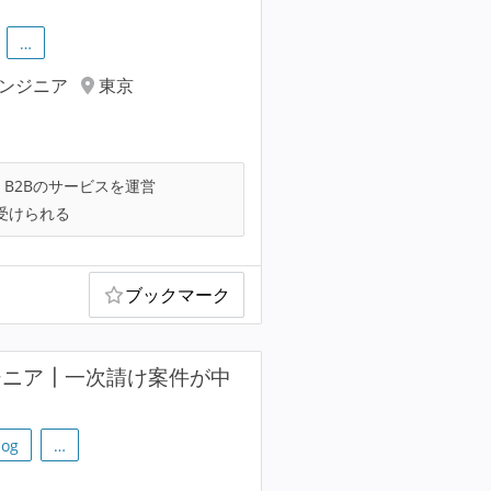
…
エンジニア
東京
B2Bのサービスを運営
受けられる
ブックマーク
ジニア┃一次請け案件が中
dog
…