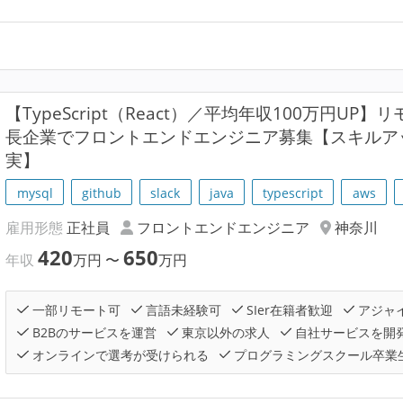
【TypeScript（React）／平均年収100万円U
長企業でフロントエンドエンジニア募集【スキルア
実】
mysql
github
slack
java
typescript
aws
雇用形態
正社員
フロントエンドエンジニア
神奈川
420
650
年収
万円
〜
万円
一部リモート可
言語未経験可
SIer在籍者歓迎
アジャ
B2Bのサービスを運営
東京以外の求人
自社サービスを開
オンラインで選考が受けられる
プログラミングスクール卒業