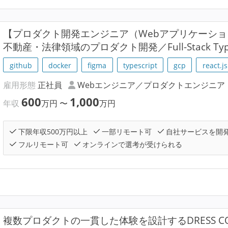
【プロダクト開発エンジニア（Webアプリケーシ
不動産・法律領域のプロダクト開発／Full-Stack Ty
github
docker
figma
typescript
gcp
react.js
雇用形態
正社員
Webエンジニア／プロダクトエンジニア
600
1,000
年収
万円
〜
万円
下限年収500万円以上
一部リモート可
自社サービスを開
フルリモート可
オンラインで選考が受けられる
複数プロダクトの一貫した体験を設計するDRESS 