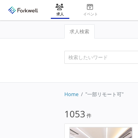
求人
イベント
求人検索
Home
"一部リモート可"
1053
件