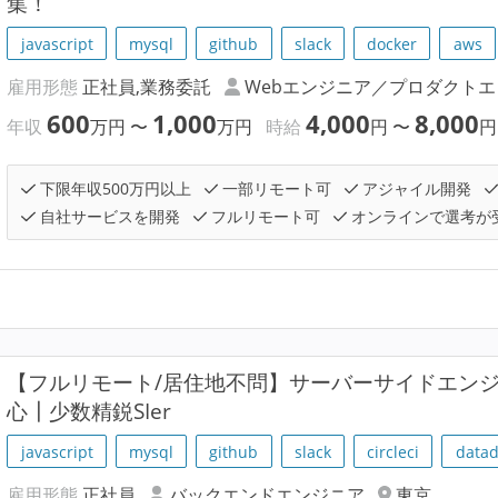
集！
javascript
mysql
github
slack
docker
aws
雇用形態
正社員,業務委託
Webエンジニア／プロダクト
600
1,000
4,000
8,000
年収
万円
〜
万円
時給
円
〜
円
下限年収500万円以上
一部リモート可
アジャイル開発
自社サービスを開発
フルリモート可
オンラインで選考が
【フルリモート/居住地不問】サーバーサイドエン
心┃少数精鋭SIer
javascript
mysql
github
slack
circleci
data
雇用形態
正社員
バックエンドエンジニア
東京