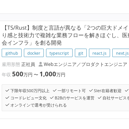
【TS/Rust】制度と言語が異なる「2つの巨大ド
り感と技術力で複雑な業務フローを解きほぐし、医
会インフラ」を創る開発
github
docker
typescript
git
react.js
next.js
雇用形態
正社員
Webエンジニア／プロダクトエンジニア
500
1,000
年収
万円
〜
万円
下限年収500万円以上
一部リモート可
SIer在籍者歓迎
コードレビュー文化
B2Bのサービスを運営
自社サービス
オンラインで選考が受けられる