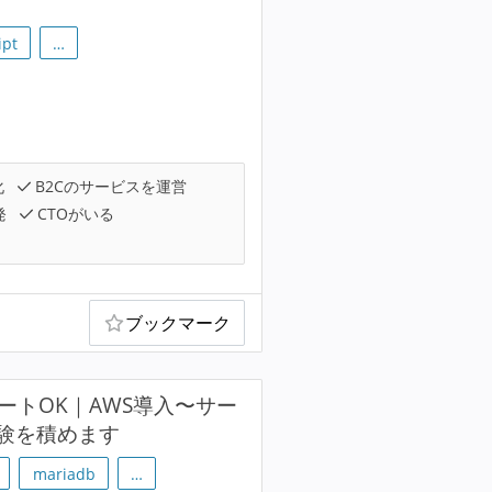
）
ipt
…
化
B2Cのサービスを運営
発
CTOがいる
ブックマーク
ートOK｜AWS導入〜サー
験を積めます
mariadb
…