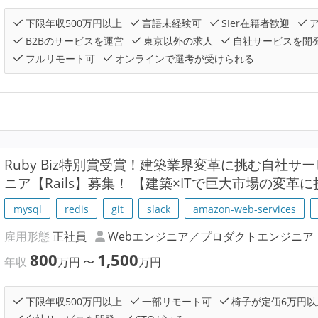
下限年収500万円以上
言語未経験可
SIer在籍者歓迎
ア
B2Bのサービスを運営
東京以外の求人
自社サービスを開
フルリモート可
オンラインで選考が受けられる
Ruby Biz特別賞受賞！建築業界変革に挑む自社
ニア【Rails】募集！ 【建築×ITで巨大市場の変革
mysql
redis
git
slack
amazon-web-services
雇用形態
正社員
Webエンジニア／プロダクトエンジニア
800
1,500
年収
万円
〜
万円
下限年収500万円以上
一部リモート可
椅子が定価6万円以