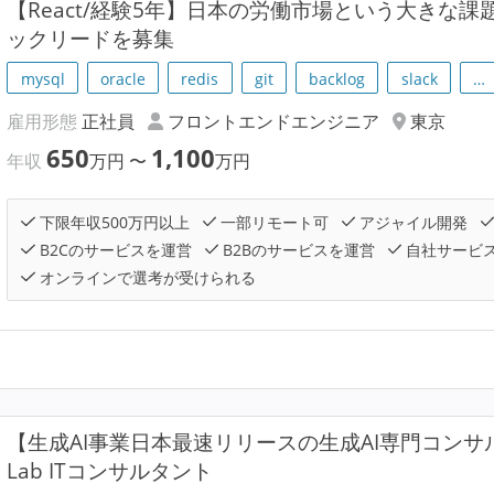
【React/経験5年】日本の労働市場という大きな
ックリードを募集
mysql
oracle
redis
git
backlog
slack
…
雇用形態
正社員
フロントエンドエンジニア
東京
650
1,100
年収
万円
〜
万円
下限年収500万円以上
一部リモート可
アジャイル開発
B2Cのサービスを運営
B2Bのサービスを運営
自社サービ
オンラインで選考が受けられる
【生成AI事業日本最速リリースの生成AI専門コンサル｜リ
Lab ITコンサルタント