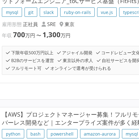
ットフォームエンジニア_toCサービス基盤（FitFits
mysql
git
slack
ruby-on-rails
vue.js
typescr
雇用形態
正社員
SRE
東京
700
1,300
年収
万円
〜
万円
下限年収500万円以上
アジャイル開発
コードレビュー文
B2Bのサービスを運営
東京以外の求人
自社サービスを開
フルリモート可
オンラインで選考が受けられる
【AWS】プロジェクトマネージャー募集！フルリモ
バーレス開発など｜エンタープライズ案件が多く経
python
bash
powershell
amazon-aurora
mysql