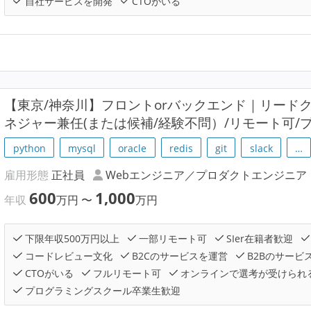
自社サービスを開発
CTOがいる
【東京/神奈川】フロントorバックエンド｜リード
ネジャー兼任(または候補/経験不問）/リモート可/
python
mysql
oracle
redis
git
slack
…
雇用形態
正社員
Webエンジニア／プロダクトエンジニア
600
1,000
年収
万円
〜
万円
下限年収500万円以上
一部リモート可
SIer在籍者歓迎
コードレビュー文化
B2Cのサービスを運営
B2Bのサービ
CTOがいる
フルリモート可
オンラインで選考が受けられ
プログラミングスクール卒業生歓迎