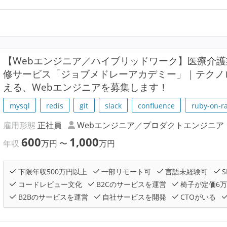
【Webエンジニア／ハイブリッドワーク】医療介
修サービス「ジョブメドレーアカデミー」｜テクノ
える、Webエンジニアを募集します！
mysql
redis
git
slack
confluence
ruby-on-ra
雇用形態
正社員
Webエンジニア／プロダクトエンジニア
600
1,000
年収
万円
〜
万円
下限年収500万円以上
一部リモート可
言語未経験可
S
コードレビュー文化
B2Cのサービスを運営
椅子が定価6
B2Bのサービスを運営
自社サービスを開発
CTOがいる