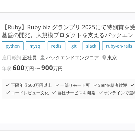
【Ruby】Ruby biz グランプリ 2025にて特別
基盤の開発。大規模プロダクトを支えるバックエン
python
mysql
redis
git
slack
ruby-on-rails
雇用形態
正社員
バックエンドエンジニア
東京
600
900
年収
万円
〜
万円
下限年収500万円以上
一部リモート可
SIer在籍者歓迎
コードレビュー文化
自社サービスを開発
オンラインで選