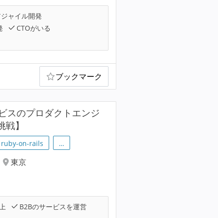
ジャイル開発
発
CTOがいる
ブックマーク
サービスのプロダクトエンジ
に挑戦】
ruby-on-rails
…
東京
上
B2Bのサービスを運営