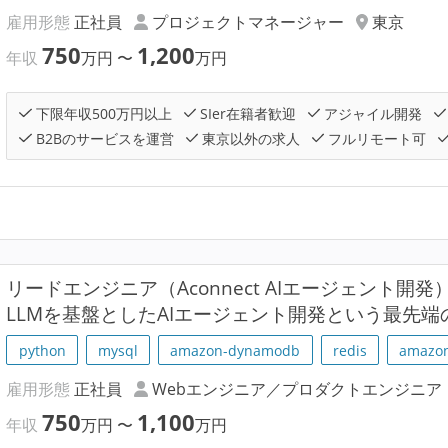
雇用形態
正社員
プロジェクトマネージャー
東京
750
1,200
年収
万円
〜
万円
下限年収500万円以上
SIer在籍者歓迎
アジャイル開発
B2Bのサービスを運営
東京以外の求人
フルリモート可
リードエンジニア（Aconnect AIエージェント開
LLMを基盤としたAIエージェント開発という最先
python
mysql
amazon-dynamodb
redis
amazon
雇用形態
正社員
Webエンジニア／プロダクトエンジニア
750
1,100
年収
万円
〜
万円