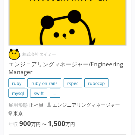
株式会社タイミー
エンジニアリングマネージャー/Engineering
Manager
ruby
ruby-on-rails
rspec
rubocop
mysql
swift
…
雇用形態
正社員
エンジニアリングマネージャー
東京
900
1,500
年収
万円
〜
万円