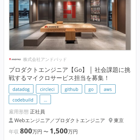
株式会社アンドパッド
プロダクトエンジニア【Go】 │ 社会課題に挑
戦するマイクロサービス担当を募集！
datadog
circleci
github
go
aws
codebuild
…
雇用形態
正社員
Webエンジニア／プロダクトエンジニア
東京
800
1,500
年収
万円
〜
万円