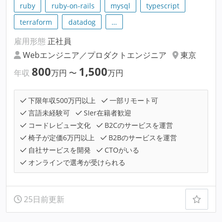
ruby
ruby-on-rails
mysql
typescript
terraform
datadog
…
雇用形態
正社員
Webエンジニア／プロダクトエンジニア
東京
800
1,500
年収
万円
〜
万円
下限年収500万円以上
一部リモート可
言語未経験可
SIer在籍者歓迎
コードレビュー文化
B2Cのサービスを運営
椅子が定価6万円以上
B2Bのサービスを運営
自社サービスを開発
CTOがいる
オンラインで選考が受けられる
25日前更新