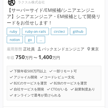
ラクスル株式会社
【サーバーサイド/EM候補/シニアエンジニ
ア】シニアエンジニア・EM候補として開発リ
ードをお任せします！
ruby
ruby-on-rails
circleci
github
notion
go
…
雇用形態
正社員
バックエンドエンジニア
東京
750
1,400
年収
万円
〜
万円
下限年収500万円以上
一部リモート可
アジャイル開発
コードレビュー文化
B2Cのサービスを運営
B2Bのサービスを運営
自社サービスを開発
CTOがいる
副業制度あり
オンラインで選考が受けられる