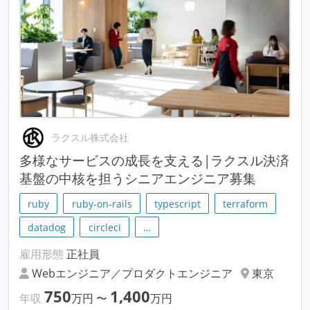
ラクスル株式会社
多様なサービスの成長を支える|ラクスル決済
基盤の中核を担うシニアエンジニア募集
ruby
ruby-on-rails
typescript
terraform
datadog
circleci
…
雇用形態
正社員
Webエンジニア／プロダクトエンジニア
東京
750
1,400
年収
万円
〜
万円