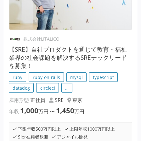
株式会社LITALICO
【SRE】自社プロダクトを通じて教育・福祉
業界の社会課題を解決するSREテックリード
を募集！
ruby
ruby-on-rails
mysql
typescript
datadog
circleci
…
雇用形態
正社員
SRE
東京
1,000
1,450
年収
万円
〜
万円
下限年収500万円以上
上限年収1000万円以上
SIer在籍者歓迎
アジャイル開発