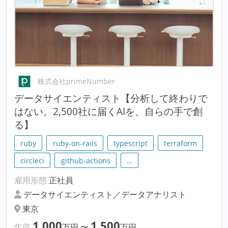
株式会社primeNumber
データサイエンティスト【分析して終わりで
はない。2,500社に届くAIを、自らの手で創
る】
ruby
ruby-on-rails
typescript
terraform
circleci
github-actions
…
雇用形態
正社員
データサイエンティスト／データアナリスト
東京
1,000
1,500
年収
万円
〜
万円