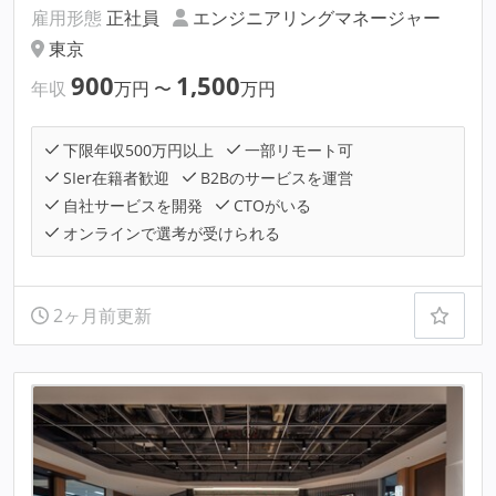
雇用形態
正社員
エンジニアリングマネージャー
東京
900
1,500
年収
万円
〜
万円
下限年収500万円以上
一部リモート可
SIer在籍者歓迎
B2Bのサービスを運営
自社サービスを開発
CTOがいる
オンラインで選考が受けられる
2ヶ月前更新