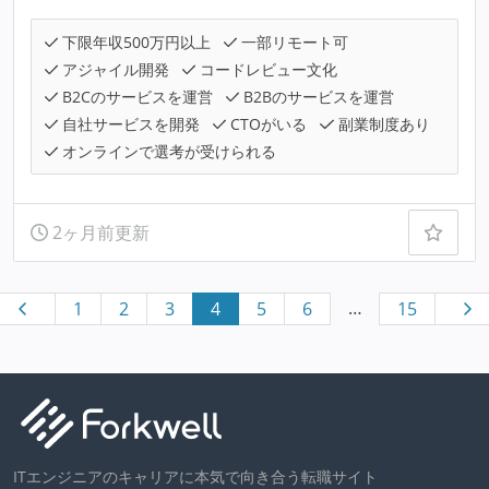
下限年収500万円以上
一部リモート可
アジャイル開発
コードレビュー文化
B2Cのサービスを運営
B2Bのサービスを運営
自社サービスを開発
CTOがいる
副業制度あり
オンラインで選考が受けられる
2ヶ月前更新
…
1
2
3
4
5
6
15
ITエンジニアのキャリアに本気で向き合う転職サイト