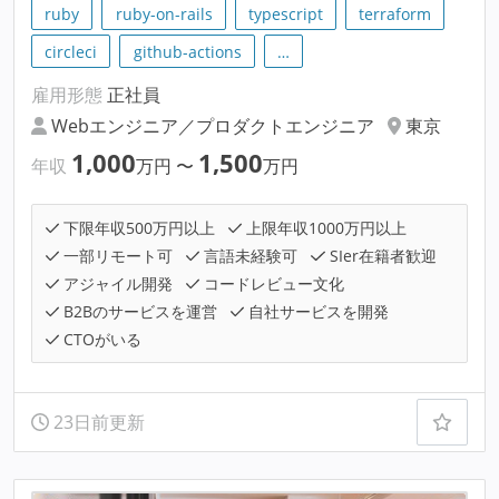
ruby
ruby-on-rails
typescript
terraform
circleci
github-actions
…
雇用形態
正社員
Webエンジニア／プロダクトエンジニア
東京
1,000
1,500
年収
万円
〜
万円
下限年収500万円以上
上限年収1000万円以上
一部リモート可
言語未経験可
SIer在籍者歓迎
アジャイル開発
コードレビュー文化
B2Bのサービスを運営
自社サービスを開発
CTOがいる
23日前更新