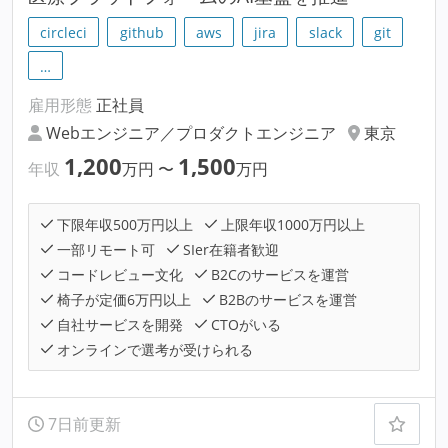
circleci
github
aws
jira
slack
git
…
雇用形態
正社員
Webエンジニア／プロダクトエンジニア
東京
1,200
1,500
年収
万円
〜
万円
下限年収500万円以上
上限年収1000万円以上
一部リモート可
SIer在籍者歓迎
コードレビュー文化
B2Cのサービスを運営
椅子が定価6万円以上
B2Bのサービスを運営
自社サービスを開発
CTOがいる
オンラインで選考が受けられる
7日前更新