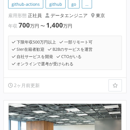
github-actions
github
go
…
雇用形態
正社員
データエンジニア
東京
700
1,400
年収
万円
〜
万円
下限年収500万円以上
一部リモート可
SIer在籍者歓迎
B2Bのサービスを運営
自社サービスを開発
CTOがいる
オンラインで選考が受けられる
2ヶ月前更新