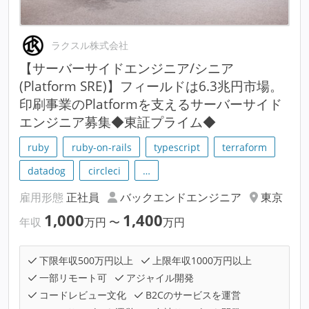
ラクスル株式会社
【サーバーサイドエンジニア/シニア
(Platform SRE)】フィールドは6.3兆円市場。
印刷事業のPlatformを支えるサーバーサイド
エンジニア募集◆東証プライム◆
ruby
ruby-on-rails
typescript
terraform
datadog
circleci
…
雇用形態
正社員
バックエンドエンジニア
東京
1,000
1,400
年収
万円
〜
万円
下限年収500万円以上
上限年収1000万円以上
一部リモート可
アジャイル開発
コードレビュー文化
B2Cのサービスを運営