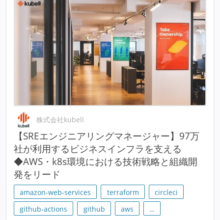
株式会社kubell
【SREエンジニアリングマネージャー】97万
社が利用するビジネスインフラを支える
◆AWS・k8s環境における技術戦略と組織開
発をリード
amazon-web-services
terraform
circleci
github-actions
github
aws
…