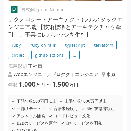
株式会社primeNumber
テクノロジー・アーキテクト (フルスタックエ
ンジニア職)【技術標準とアーキテクチャを牽
引し、事業にレバレッジを生む】
ruby
ruby-on-rails
typescript
terraform
circleci
github-actions
…
雇用形態
正社員
Webエンジニア／プロダクトエンジニア
東京
1,000
1,500
年収
万円
〜
万円
下限年収500万円以上
上限年収1000万円以上
一部リモート可
言語未経験可
SIer在籍者歓迎
アジャイル開発
コードレビュー文化
B2Bのサービスを運営
自社サービスを開発
CTOがいる