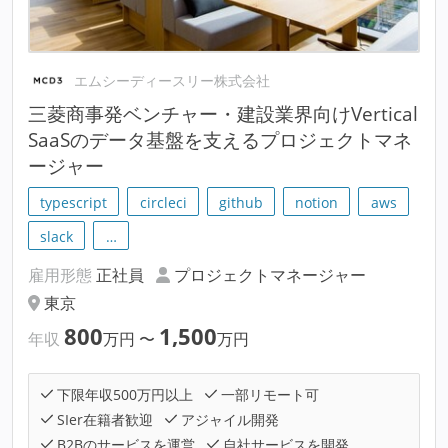
エムシーディースリー株式会社
三菱商事発ベンチャー・建設業界向けVertical
SaaSのデータ基盤を支えるプロジェクトマネ
ージャー
typescript
circleci
github
notion
aws
slack
…
雇用形態
正社員
プロジェクトマネージャー
東京
800
1,500
年収
万円
〜
万円
下限年収500万円以上
一部リモート可
SIer在籍者歓迎
アジャイル開発
B2Bのサービスを運営
自社サービスを開発