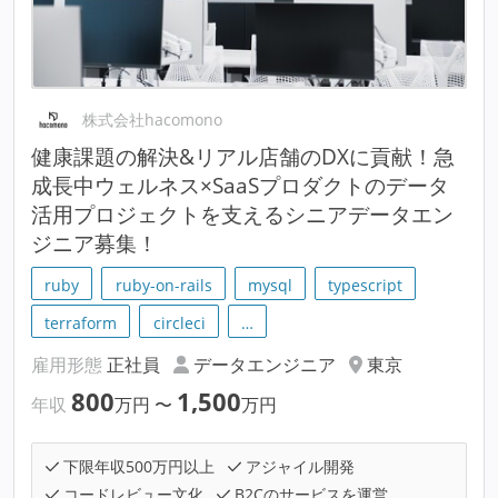
株式会社hacomono
健康課題の解決&リアル店舗のDXに貢献！急
成長中ウェルネス×SaaSプロダクトのデータ
活用プロジェクトを支えるシニアデータエン
ジニア募集！
ruby
ruby-on-rails
mysql
typescript
terraform
circleci
…
雇用形態
正社員
データエンジニア
東京
800
1,500
年収
万円
〜
万円
下限年収500万円以上
アジャイル開発
コードレビュー文化
B2Cのサービスを運営