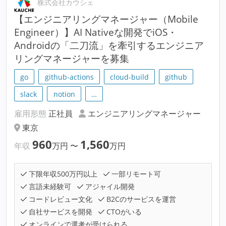
株式会社カウシェ
【エンジニアリングマネージャー（Mobile
Engineer）】AI Nativeな開発でiOS・
Androidの「二刀流」を牽引するエンジニア
リングマネージャーを募集
go
github-actions
cloud-build
github
slack
notion
…
雇用形態
正社員
エンジニアリングマネージャー
東京
960
1,560
年収
万円
〜
万円
下限年収500万円以上
一部リモート可
言語未経験可
アジャイル開発
コードレビュー文化
B2Cのサービスを運営
自社サービスを開発
CTOがいる
オンラインで選考が受けられる