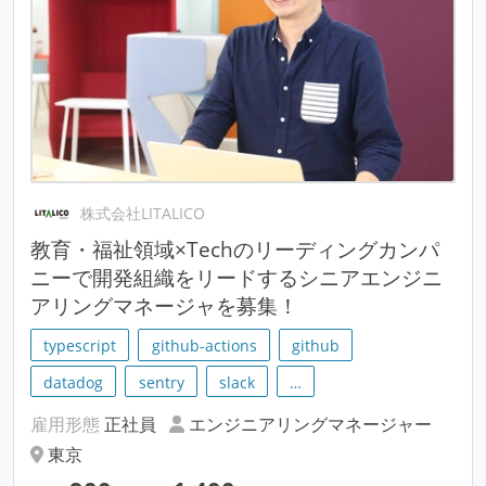
株式会社LITALICO
教育・福祉領域×Techのリーディングカンパ
ニーで開発組織をリードするシニアエンジニ
アリングマネージャを募集！
typescript
github-actions
github
datadog
sentry
slack
…
雇用形態
正社員
エンジニアリングマネージャー
東京