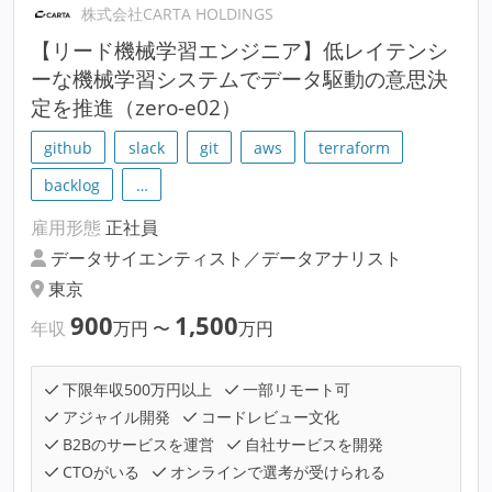
株式会社CARTA HOLDINGS
【リード機械学習エンジニア】低レイテンシ
ーな機械学習システムでデータ駆動の意思決
定を推進（zero-e02）
github
slack
git
aws
terraform
backlog
…
雇用形態
正社員
データサイエンティスト／データアナリスト
東京
900
1,500
年収
万円
〜
万円
下限年収500万円以上
一部リモート可
アジャイル開発
コードレビュー文化
B2Bのサービスを運営
自社サービスを開発
CTOがいる
オンラインで選考が受けられる