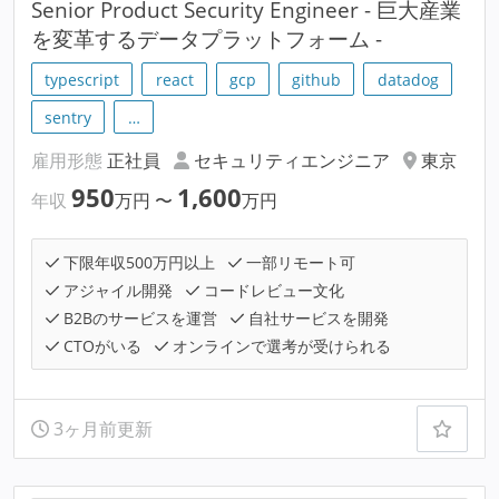
Senior Product Security Engineer - 巨大産業
を変革するデータプラットフォーム -
typescript
react
gcp
github
datadog
sentry
…
雇用形態
正社員
セキュリティエンジニア
東京
950
1,600
年収
万円
〜
万円
下限年収500万円以上
一部リモート可
アジャイル開発
コードレビュー文化
B2Bのサービスを運営
自社サービスを開発
CTOがいる
オンラインで選考が受けられる
3ヶ月前更新