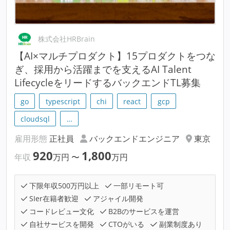
株式会社HRBrain
【AI×マルチプロダクト】15プロダクトをつな
ぎ、採用から活躍までを支えるAI Talent
LifecycleをリードするバックエンドTL募集
go
typescript
chi
react
gcp
cloudsql
…
雇用形態
正社員
バックエンドエンジニア
東京
920
1,800
年収
万円
〜
万円
下限年収500万円以上
一部リモート可
SIer在籍者歓迎
アジャイル開発
コードレビュー文化
B2Bのサービスを運営
自社サービスを開発
CTOがいる
副業制度あり