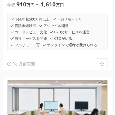
910
1,610
年収
万円
〜
万円
下限年収500万円以上
一部リモート可
言語未経験可
アジャイル開発
コードレビュー文化
B2Bのサービスを運営
自社サービスを開発
CTOがいる
フルリモート可
オンラインで選考が受けられる
9ヶ月前更新