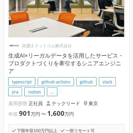
弁護士ドットコム株式会社
生成AI×リーガルデータを活用したサービス・
プロダクトづくりを牽引するシニアエンジニ
ア
typescript
github-actions
github
slack
jira
notion
…
雇用形態
正社員
テックリード
東京
901
1,600
年収
万円
〜
万円
下限年収500万円以上
一部リモート可