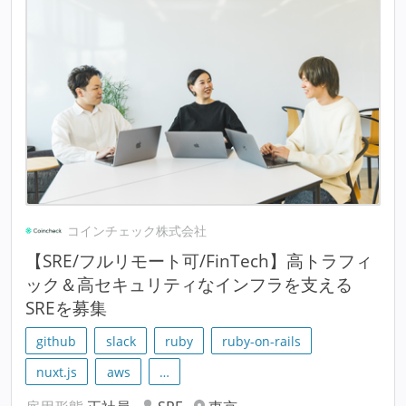
コインチェック株式会社
【SRE/フルリモート可/FinTech】高トラフィ
ック＆高セキュリティなインフラを支える
SREを募集
github
slack
ruby
ruby-on-rails
nuxt.js
aws
…