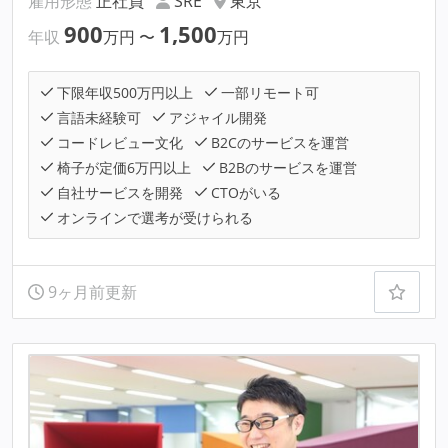
雇用形態
正社員
SRE
東京
900
1,500
年収
万円
〜
万円
下限年収500万円以上
一部リモート可
言語未経験可
アジャイル開発
コードレビュー文化
B2Cのサービスを運営
椅子が定価6万円以上
B2Bのサービスを運営
自社サービスを開発
CTOがいる
オンラインで選考が受けられる
9ヶ月前更新