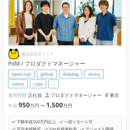
株式会社タイミー
PdM / プロダクトマネージャー
typescript
github
datadog
sentry
notion
ruby
…
雇用形態
正社員
プロダクトマネージャー
東京
950
1,500
年収
万円
〜
万円
下限年収500万円以上
一部リモート可
言語未経験可
SIer在籍者歓迎
アジャイル開発