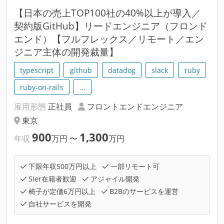
【日本の売上TOP100社の40%以上が導入／
契約版GitHub】リードエンジニア（フロンド
エンド）【フルフレックス／リモート／エン
ジニア主体の開発裁量】
typescript
github
datadog
slack
ruby
ruby-on-rails
…
雇用形態
正社員
フロントエンドエンジニア
東京
900
1,300
年収
万円
〜
万円
下限年収500万円以上
一部リモート可
SIer在籍者歓迎
アジャイル開発
椅子が定価6万円以上
B2Bのサービスを運営
自社サービスを開発