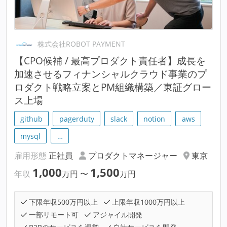
株式会社ROBOT PAYMENT
【CPO候補 / 最高プロダクト責任者】成長を
加速させるフィナンシャルクラウド事業のプ
ロダクト戦略立案とPM組織構築／東証グロー
ス上場
github
pagerduty
slack
notion
aws
mysql
…
雇用形態
正社員
プロダクトマネージャー
東京
1,000
1,500
年収
万円
〜
万円
下限年収500万円以上
上限年収1000万円以上
一部リモート可
アジャイル開発