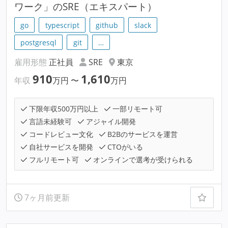
ワーク」のSRE（エキスパート）
go
typescript
github
slack
postgresql
git
…
雇用形態
正社員
SRE
東京
910
1,610
年収
万円
〜
万円
下限年収500万円以上
一部リモート可
言語未経験可
アジャイル開発
コードレビュー文化
B2Bのサービスを運営
自社サービスを開発
CTOがいる
フルリモート可
オンラインで選考が受けられる
7ヶ月前更新