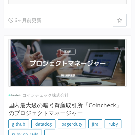
6ヶ月前更新
コインチェック株式会社
国内最大級の暗号資産取引所「Coincheck」
のプロジェクトマネージャー
github
datadog
pagerduty
jira
ruby
ruby-on-rails
…