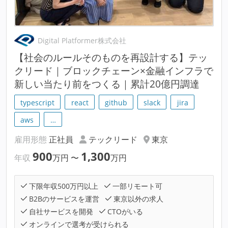
Digital Platformer株式会社
【社会のルールそのものを再設計する】テッ
クリード｜ブロックチェーン×金融インフラで
新しい当たり前をつくる｜累計20億円調達
typescript
react
github
slack
jira
aws
…
雇用形態
正社員
テックリード
東京
900
1,300
年収
万円
〜
万円
下限年収500万円以上
一部リモート可
B2Bのサービスを運営
東京以外の求人
自社サービスを開発
CTOがいる
オンラインで選考が受けられる