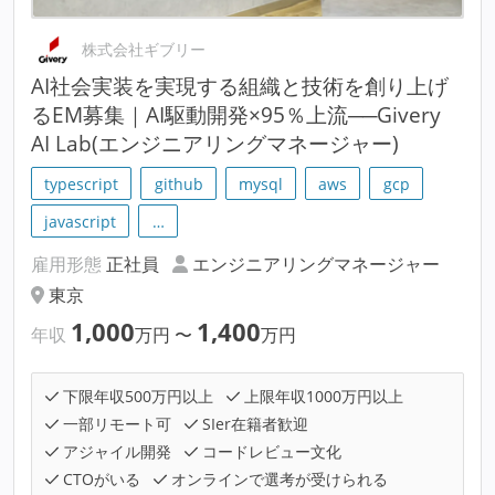
株式会社ギブリー
AI社会実装を実現する組織と技術を創り上げ
るEM募集｜AI駆動開発×95％上流──Givery
AI Lab(エンジニアリングマネージャー)
typescript
github
mysql
aws
gcp
javascript
…
雇用形態
正社員
エンジニアリングマネージャー
東京
1,000
1,400
年収
万円
〜
万円
下限年収500万円以上
上限年収1000万円以上
一部リモート可
SIer在籍者歓迎
アジャイル開発
コードレビュー文化
CTOがいる
オンラインで選考が受けられる