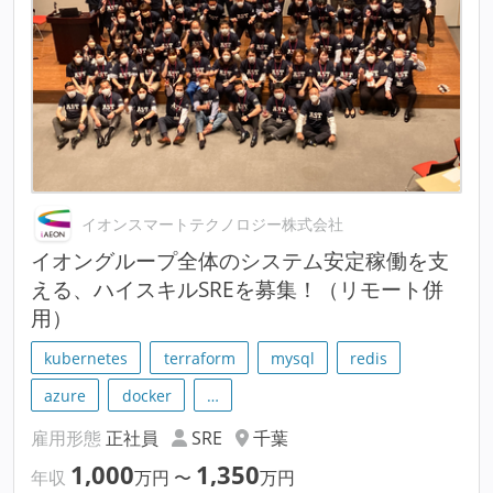
イオンスマートテクノロジー株式会社
イオングループ全体のシステム安定稼働を支
える、ハイスキルSREを募集！（リモート併
用）
kubernetes
terraform
mysql
redis
azure
docker
…
雇用形態
正社員
SRE
千葉
1,000
1,350
年収
万円
〜
万円