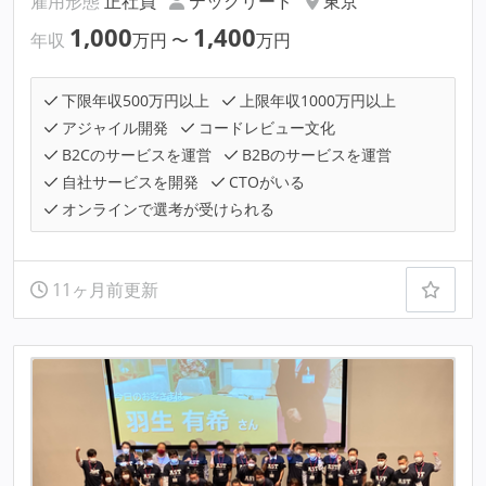
雇用形態
正社員
テックリード
東京
1,000
1,400
年収
万円
〜
万円
下限年収500万円以上
上限年収1000万円以上
アジャイル開発
コードレビュー文化
B2Cのサービスを運営
B2Bのサービスを運営
自社サービスを開発
CTOがいる
オンラインで選考が受けられる
11ヶ月前更新