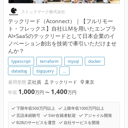
ストックマーク株式会社
テックリード（Aconnect）｜【フルリモー
ト・フレックス】自社LLMを用いたエンプラ
AI×SaaSのテックリードとして日本企業のイ
ノベーション創出を技術で牽引いただけませ
んか？
typescript
terraform
mysql
docker
datadog
bigquery
…
雇用形態
正社員
テックリード
東京
1,000
1,400
年収
万円
〜
万円
下限年収500万円以上
上限年収1000万円以上
言語未経験可
SIer在籍者歓迎
アジャイル開発
B2Bのサービスを運営
自社サービスを開発