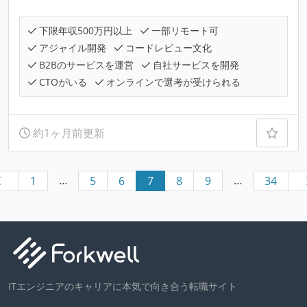
下限年収500万円以上
一部リモート可
アジャイル開発
コードレビュー文化
B2Bのサービスを運営
自社サービスを開発
CTOがいる
オンラインで選考が受けられる
約1ヶ月前更新
…
…
1
5
6
7
8
9
34
ITエンジニアのキャリアに本気で向き合う転職サイト