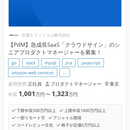
弁護士ドットコム株式会社
【PdM】急成長SaaS「クラウドサイン」のシ
ニアプロダクトマネージャーを募集！
go
slack
mysql
jira
javascript
amazon-web-services
…
雇用形態
正社員
プロダクトマネージャー
東京
1,001
1,323
年収
万円
〜
万円
下限年収500万円以上
上限年収1000万円以上
一部リモート可
アジャイル開発
コードレビュー文化
椅子が定価6万円以上