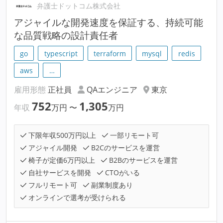
弁護士ドットコム株式会社
アジャイルな開発速度を保証する、持続可能
な品質戦略の設計責任者
go
typescript
terraform
mysql
redis
aws
…
雇用形態
正社員
QAエンジニア
東京
752
1,305
年収
万円
〜
万円
下限年収500万円以上
一部リモート可
アジャイル開発
B2Cのサービスを運営
椅子が定価6万円以上
B2Bのサービスを運営
自社サービスを開発
CTOがいる
フルリモート可
副業制度あり
オンラインで選考が受けられる