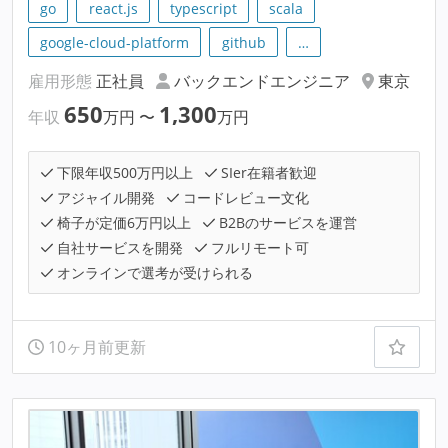
go
react.js
typescript
scala
google-cloud-platform
github
…
雇用形態
正社員
バックエンドエンジニア
東京
650
1,300
年収
万円
〜
万円
下限年収500万円以上
SIer在籍者歓迎
アジャイル開発
コードレビュー文化
椅子が定価6万円以上
B2Bのサービスを運営
自社サービスを開発
フルリモート可
オンラインで選考が受けられる
10ヶ月前更新