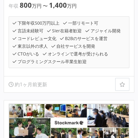
800
1,400
年収
万円
〜
万円
下限年収500万円以上
一部リモート可
言語未経験可
SIer在籍者歓迎
アジャイル開発
コードレビュー文化
B2Bのサービスを運営
東京以外の求人
自社サービスを開発
CTOがいる
オンラインで選考が受けられる
プログラミングスクール卒業生歓迎
約1ヶ月前更新