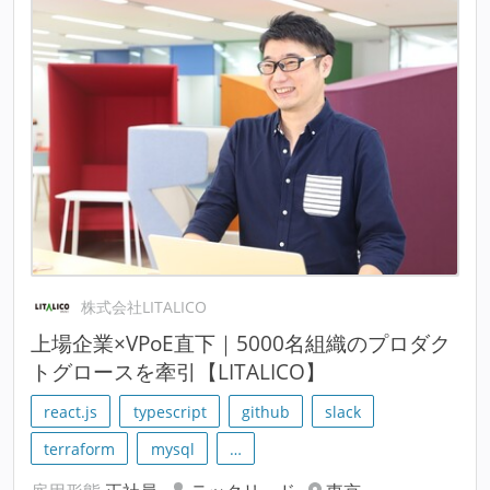
株式会社LITALICO
上場企業×VPoE直下｜5000名組織のプロダク
トグロースを牽引【LITALICO】
react.js
typescript
github
slack
terraform
mysql
…