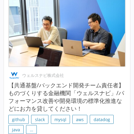
ウェルスナビ株式会社
【共通基盤/バックエンド開発チーム責任者】
ものづくりする金融機関「ウェルスナビ」/パ
フォーマンス改善や開発環境の標準化推進な
どにお力を貸してください！
github
slack
mysql
aws
datadog
java
…