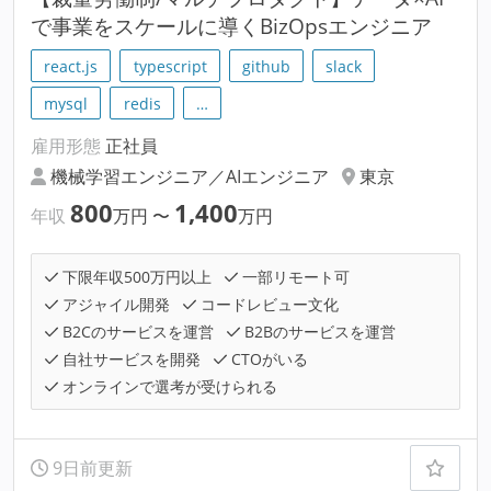
で事業をスケールに導くBizOpsエンジニア
react.js
typescript
github
slack
mysql
redis
…
雇用形態
正社員
機械学習エンジニア／AIエンジニア
東京
800
1,400
年収
万円
〜
万円
下限年収500万円以上
一部リモート可
アジャイル開発
コードレビュー文化
B2Cのサービスを運営
B2Bのサービスを運営
自社サービスを開発
CTOがいる
オンラインで選考が受けられる
9日前更新