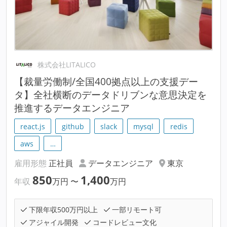
株式会社LITALICO
【裁量労働制/全国400拠点以上の支援デー
タ】全社横断のデータドリブンな意思決定を
推進するデータエンジニア
react.js
github
slack
mysql
redis
aws
…
雇用形態
正社員
データエンジニア
東京
850
1,400
年収
万円
〜
万円
下限年収500万円以上
一部リモート可
アジャイル開発
コードレビュー文化