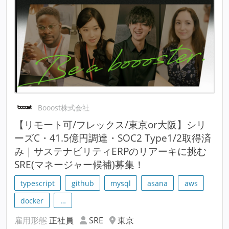
Booost株式会社
【リモート可/フレックス/東京or大阪】シリ
ーズC・41.5億円調達・SOC2 Type1/2取得済
み｜サステナビリティERPのリアーキに挑む
SRE(マネージャー候補)募集！
typescript
github
mysql
asana
aws
docker
…
雇用形態
正社員
SRE
東京