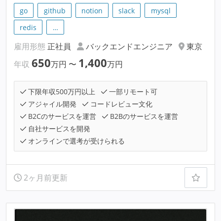
go
github
notion
slack
mysql
redis
…
雇用形態
正社員
バックエンドエンジニア
東京
650
1,400
年収
万円
〜
万円
下限年収500万円以上
一部リモート可
アジャイル開発
コードレビュー文化
B2Cのサービスを運営
B2Bのサービスを運営
自社サービスを開発
オンラインで選考が受けられる
2ヶ月前更新