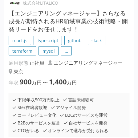
株式会社LITALICO
【エンジニアリングマネージャー】さらなる
成長が期待されるHR領域事業の技術戦略・開
発リードをお任せします！
react.js
typescript
github
slack
terraform
mysql
…
雇用形態
正社員
エンジニアリングマネージャー
東京
900
1,400
年収
万円
〜
万円
下限年収500万円以上
言語未経験可
SIer在籍者歓迎
アジャイル開発
コードレビュー文化
B2Cのサービスを運営
B2Bのサービスを運営
自社サービスを開発
CTOがいる
オンラインで選考が受けられる