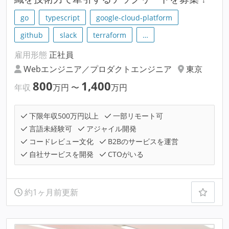
go
typescript
google-cloud-platform
github
slack
terraform
…
雇用形態
正社員
Webエンジニア／プロダクトエンジニア
東京
800
1,400
年収
万円
〜
万円
下限年収500万円以上
一部リモート可
言語未経験可
アジャイル開発
コードレビュー文化
B2Bのサービスを運営
自社サービスを開発
CTOがいる
約1ヶ月前更新