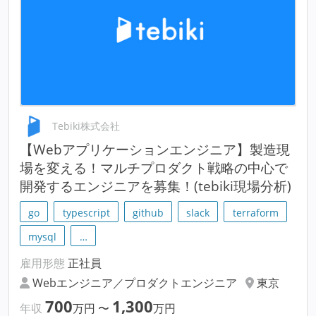
Tebiki株式会社
【Webアプリケーションエンジニア】製造現
場を変える！マルチプロダクト戦略の中心で
開発するエンジニアを募集！(tebiki現場分析)
go
typescript
github
slack
terraform
mysql
…
雇用形態
正社員
Webエンジニア／プロダクトエンジニア
東京
700
1,300
年収
万円
〜
万円