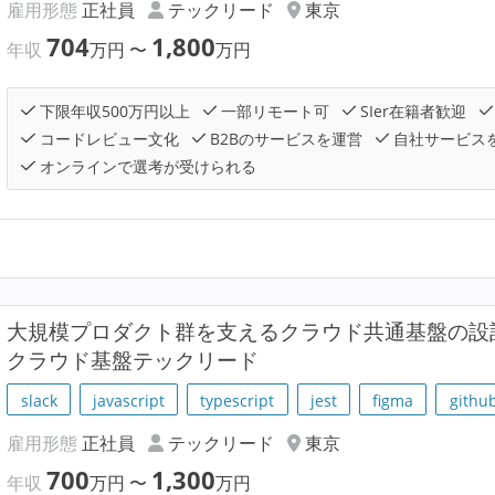
雇用形態
正社員
テックリード
東京
704
1,800
年収
万円
〜
万円
下限年収500万円以上
一部リモート可
SIer在籍者歓迎
コードレビュー文化
B2Bのサービスを運営
自社サービス
オンラインで選考が受けられる
大規模プロダクト群を支えるクラウド共通基盤の設
クラウド基盤テックリード
slack
javascript
typescript
jest
figma
githu
雇用形態
正社員
テックリード
東京
700
1,300
年収
万円
〜
万円