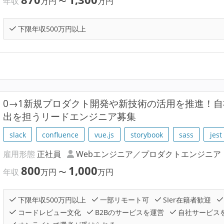
年収
万円
〜
万円
下限年収500万円以上
0→1新規プロダクト開発や新技術の活用を推進！自社
出を担うリードエンジニア募集
slack
confluence
vue.js
storybook
sass
jest
雇用形態
正社員
Webエンジニア／プロダクトエンジニア
800
1,000
年収
万円
〜
万円
下限年収500万円以上
一部リモート可
SIer在籍者歓迎
コードレビュー文化
B2Bのサービスを運営
自社サービス