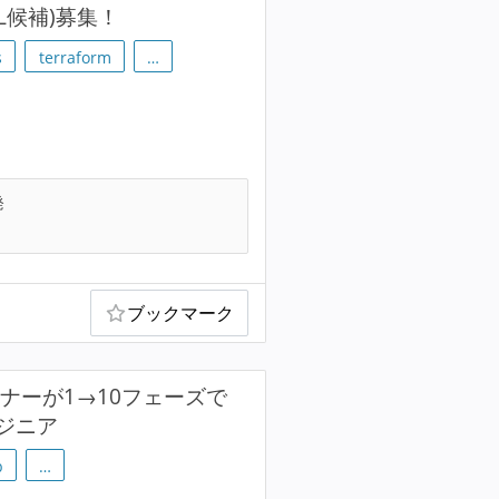
L候補)募集！
s
terraform
…
発
ブックマーク
ナーが1→10フェーズで
ジニア
b
…