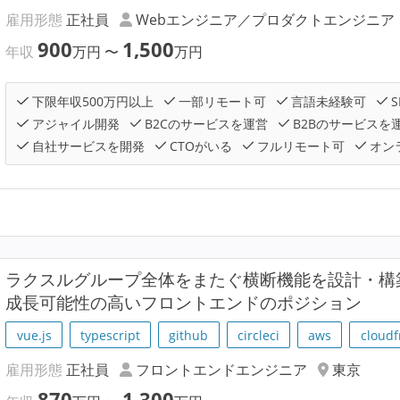
雇用形態
正社員
Webエンジニア／プロダクトエンジニア
900
1,500
年収
万円
〜
万円
下限年収500万円以上
一部リモート可
言語未経験可
S
アジャイル開発
B2Cのサービスを運営
B2Bのサービスを
自社サービスを開発
CTOがいる
フルリモート可
オン
ラクスルグループ全体をまたぐ横断機能を設計・構
成長可能性の高いフロントエンドのポジション
vue.js
typescript
github
circleci
aws
cloudf
雇用形態
正社員
フロントエンドエンジニア
東京
870
1,300