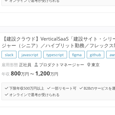
オンラインで選考が受けられる
【建設クラウド】VerticalSaaS「建設サイト・
ジャー（シニア）／ハイブリット勤務／フレックス
slack
javascript
typescript
figma
github
aw
雇用形態
正社員
プロダクトマネージャー
東京
800
1,200
年収
万円
〜
万円
下限年収500万円以上
一部リモート可
B2Bのサービスを
オンラインで選考が受けられる