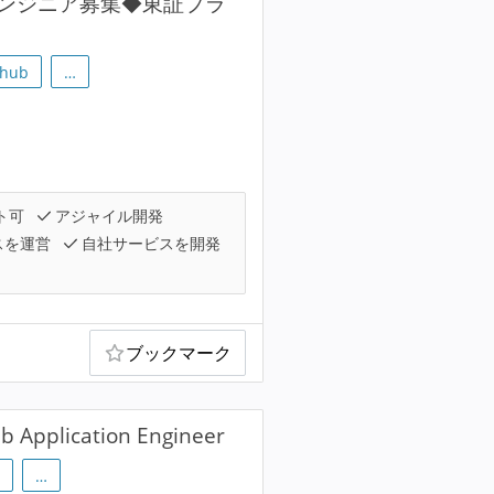
ドエンジニア募集◆東証プラ
thub
…
ト可
アジャイル開発
スを運営
自社サービスを開発
ブックマーク
lication Engineer
…