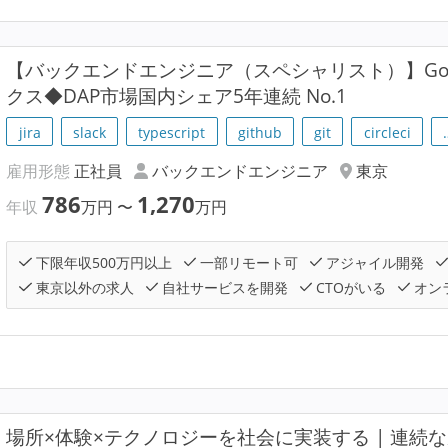
【バックエンドエンジニア（スペシャリスト）】Gol
クス◆DAP市場国内シェア5年連続 No.1
jira
slack
typescript
github
git
circleci
雇用形態
正社員
バックエンドエンジニア
東京
786
1,270
年収
万円
〜
万円
下限年収500万円以上
一部リモート可
アジャイル開発
東京以外の求人
自社サービスを開発
CTOがいる
オン
場所×体験×テクノロジーを社会に実装する | 連続